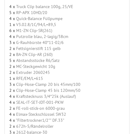
4 x
Truck Clip balance 100g, 25/VE
5 x
RP-APX 10HD/20
4 x
Quick-Balance Füllpumpe
1 x
V3.02.8/1C/94/L=89,5
6 x
M1-ZN Clip-SR(261)
4 x
Putzrolle blau, 2-lagig/38cm
3 x
G-Rauhbürste 40*11-02/6
2 x
Fettsignierstift 115 gelb
2 x
BA-ZN Clip-AR (260)
5 x
Abstandsstücke R6/Satz
2 x
MC-Steckgewicht 10g
2 x
Extruder 2060245
1 x
RFE/EM/L=615
3 x
Clip-Hose-Clamp 20 bis 45mm/100
2 x
Clip-Hose-Clamp 45 bis 120mm/50
4 x
Kraftstecknuss 3/4*25k (Auslauf)
4 x
SEAL-IT-SET-JDT-001-PKW
2 x
FE-roll-stick-on 6000-grau
4 x
Elmax-Steckschlüssel SW32
4 x
"Filtertrockner1/2"" DF.33"
2 x
672h-5/Rändelroller
3 x
261Z-balance-30