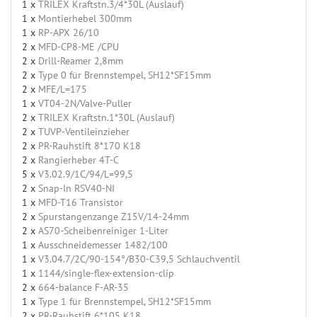
1 x
TRILEX Kraftstn.3/4*30L (Auslauf)
1 x
Montierhebel 300mm
1 x
RP-APX 26/10
2 x
MFD-CP8-ME /CPU
2 x
Drill-Reamer 2,8mm
2 x
Type 0 für Brennstempel, SH12*SF15mm
2 x
MFE/L=175
1 x
VT04-2N/Valve-Puller
2 x
TRILEX Kraftstn.1*30L (Auslauf)
2 x
TUVP-Ventileinzieher
2 x
PR-Rauhstift 8*170 K18
2 x
Rangierheber 4T-C
5 x
V3.02.9/1C/94/L=99,5
2 x
Snap-In RSV40-NI
1 x
MFD-T16 Transistor
2 x
Spurstangenzange Z15V/14-24mm
2 x
AS70-Scheibenreiniger 1-Liter
1 x
Ausschneidemesser 1482/100
1 x
V3.04.7/2C/90-154°/B30-C39,5 Schlauchventil
1 x
1144/single-flex-extension-clip
2 x
664-balance F-AR-35
1 x
Type 1 für Brennstempel, SH12*SF15mm
2 x
PR-Rauhstift 6*105 K18