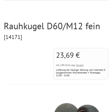
Rauhkugel D60/M12 fein
[14171]
23,69 €
inkl. 19% MwSt. zzgl.
Versand
Lieferung bei heutiger Zahlung und innerhalb D
(ausgenommen Wochenenden + Feiertage):
12.08. - 14.08.