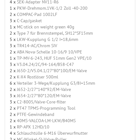
4 x
SEK-Adapter NV11-R6
1 x
PKW-Drehmom.1VK-1/2 Zoll -40-200
2 x
COMPAC-Pad 1002LF
3 x
C-Cap/gasket
1 x
MC-stick on weight green 40g
2 x
Type 7 für Brennstempel, SH12*SF15mm
5 x
LKW-Kupplung G 1/2 I=18,6mm
3 x
TR414-AC/Chrom SIV
2 x
ABA Nova-Schelle 10-16/9 10/VPE
1 x
TP-MV-6-243, HUF 51mm Gen2 VPE/10
3 x
V3.04.24/2C/94-164/B58-C47
2 x
J650-2/V5.04.1/27*80*100/EM-Valve
2 x
K-X4 Rostlöser 500ml
6 x
Verteiler 3-Wege/Kupplung G3/8I=15mm
2 x
J652-2/27*140*92/EM-Valve
3 x
J654-2/27*80*120/EM-Valve
3 x
C2-8005/Valve-Core-filter
2 x
PT47 TPMS-Programming Tool
2 x
PTFE-Gewindeband
2 x
40MS-VALCOA-LM-LKW/B40MS
1 x
RP-APX 12HD/10
4 x
Schlauchtülle 6-M16 Überwurfmutter
2 x
MC-Winkel-SI-Valve-Puller