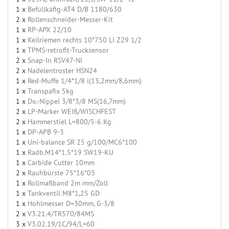
1 x
Befüllkäfig-AT4 D/B 1180/630
2 x
Rollenschneider-Messer-Kit
1 x
RP-APX 22/10
1 x
Keilriemen rechts 10*750 LI Z29 1/2
1 x
TPMS-retrofit-Trucksensor
2 x
Snap-In RSV47-NI
2 x
Nadelentroster HSN24
1 x
Red-Muffe 1/4*1/8 i(13,2mm/8,6mm)
1 x
Transpafix 5kg
1 x
Do.-Nippel 3/8*3/8 MS(16,7mm)
2 x
LP-Marker WEIß/WISCHFEST
2 x
Hammerstiel L=800/5-6 Kg
1 x
DP-APB 9-3
1 x
Uni-balance SR 25 g/100/MC6*100
1 x
Radb.M14*1.5*19 SW19-KU
1 x
Carbide Cutter 10mm
2 x
Rauhbürste 75*16*03
1 x
Rollmaßband 2m mm/Zoll
1 x
Tankventil M8*1,25 GD
1 x
Hohlmesser D=30mm, G-3/8
2 x
V3.21.4/TR570/84MS
3 x
V3.02.19/1C/94/L=60