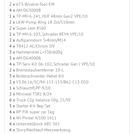
2 x
673-B/valve-Tool-EM
4 x
AM-DG3000B
1 x
TP-MV-6-241, HUF 48mm Gen2 VPE/10
2 x
LKW-Pump-Ring 18 Zol/510mm
2 x
Super-Lem 8560
2 x
TP-MV-6-203, Schrader REV4 VPE/10
2 x
Aufspanndorn S=8mm/M14
4 x
TR412-AC/Chrom SIV
3 x
Hammerstiel L=330/600g
3 x
AM-DG4000B
4 x
TP-Serv-Kit 06-102, Schrader Gen J VPE/10
2 x
Bremsstaubentferner 10-L
3 x
Rollenschneider-Hebel-Kit
2 x
V3.06.16/3C/94-153-153/B62-C13-D50
1 x
Schlauchfl.PP-9/10
2 x
Miniseal TSR1 8/24
6 x
Truck Clip balance 50g, 25/VE
3 x
Starter-Kit-Rep-Set
4 x
RP-FIX super car 1kg
3 x
WI-Pinsel 4/100 1611
4 x
Unterstellbock AB5-365
4 x
Sturz/Nachlauf-Messwerkzeug