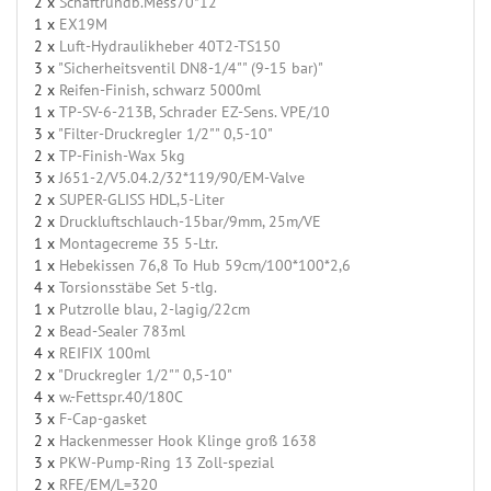
2 x
Schaftrundb.Mess70*12
1 x
EX19M
2 x
Luft-Hydraulikheber 40T2-TS150
3 x
"Sicherheitsventil DN8-1/4"" (9-15 bar)"
2 x
Reifen-Finish, schwarz 5000ml
1 x
TP-SV-6-213B, Schrader EZ-Sens. VPE/10
3 x
"Filter-Druckregler 1/2"" 0,5-10"
2 x
TP-Finish-Wax 5kg
3 x
J651-2/V5.04.2/32*119/90/EM-Valve
2 x
SUPER-GLISS HDL,5-Liter
2 x
Druckluftschlauch-15bar/9mm, 25m/VE
1 x
Montagecreme 35 5-Ltr.
1 x
Hebekissen 76,8 To Hub 59cm/100*100*2,6
4 x
Torsionsstäbe Set 5-tlg.
1 x
Putzrolle blau, 2-lagig/22cm
2 x
Bead-Sealer 783ml
4 x
REIFIX 100ml
2 x
"Druckregler 1/2"" 0,5-10"
4 x
w.-Fettspr.40/180C
3 x
F-Cap-gasket
2 x
Hackenmesser Hook Klinge groß 1638
3 x
PKW-Pump-Ring 13 Zoll-spezial
2 x
RFE/EM/L=320