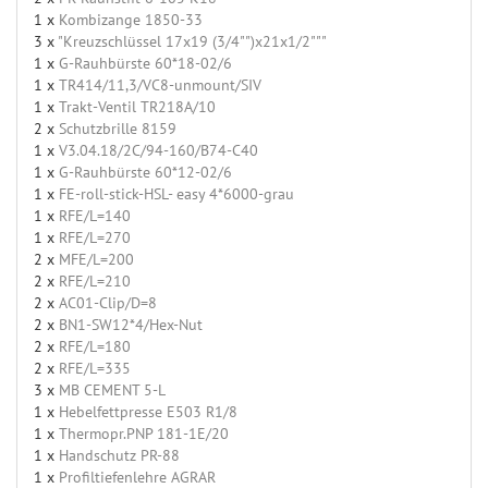
1 x
Kombizange 1850-33
3 x
"Kreuzschlüssel 17x19 (3/4"")x21x1/2"""
1 x
G-Rauhbürste 60*18-02/6
1 x
TR414/11,3/VC8-unmount/SIV
1 x
Trakt-Ventil TR218A/10
2 x
Schutzbrille 8159
1 x
V3.04.18/2C/94-160/B74-C40
1 x
G-Rauhbürste 60*12-02/6
1 x
FE-roll-stick-HSL- easy 4*6000-grau
1 x
RFE/L=140
1 x
RFE/L=270
2 x
MFE/L=200
2 x
RFE/L=210
2 x
AC01-Clip/D=8
2 x
BN1-SW12*4/Hex-Nut
2 x
RFE/L=180
2 x
RFE/L=335
3 x
MB CEMENT 5-L
1 x
Hebelfettpresse E503 R1/8
1 x
Thermopr.PNP 181-1E/20
1 x
Handschutz PR-88
1 x
Profiltiefenlehre AGRAR