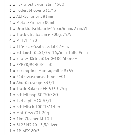
2 x
FE-roll-stick-on slim 4500
3 x
Federabheber 331/43
2 x
ALF-Schoner 281mm
3 x
Metall-Primer 700ml
1 x
Druckluftschlauch-15bar/6mm, 25m/VE
2 x
Truck Clip balance 200g, 25/VE
4 x
MFE/L=150
2 x
TLS-Leak-Seal spezial 0,5-Ltr.
3 x
Schlauchtül.G3/8A=16,7mm, Tülle 9mm
1 x
Shore-Härteprüfer 0-100 Shore A
1 x
PVR70/90-8,8/L=30
1 x
Sprengring-Montagehilfe 9555
3 x
Räderwaschmaschine RAC1
1 x
Abdrückzange 336/1
1 x
Truck-Balance FE-5353 75g
1 x
Schleifmop 80*20/K80
2 x
Radialpfl.MCX 68/1
2 x
Schleifsch.100*15*14 rot
2 x
Mot-Gew.701 20g
2 x
Rim-Cleaner M 10-L
2 x
BL25MS 90 - 8,3/silver
1 x
RP-APX 80/5