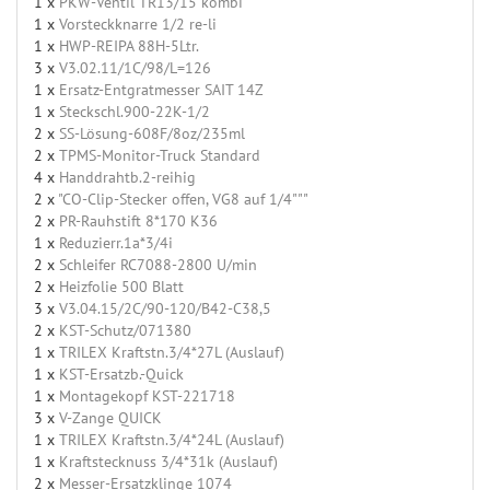
1 x
PKW-Ventil TR13/15 kombi
1 x
Vorsteckknarre 1/2 re-li
1 x
HWP-REIPA 88H-5Ltr.
3 x
V3.02.11/1C/98/L=126
1 x
Ersatz-Entgratmesser SAIT 14Z
1 x
Steckschl.900-22K-1/2
2 x
SS-Lösung-608F/8oz/235ml
2 x
TPMS-Monitor-Truck Standard
4 x
Handdrahtb.2-reihig
2 x
"CO-Clip-Stecker offen, VG8 auf 1/4"""
2 x
PR-Rauhstift 8*170 K36
1 x
Reduzierr.1a*3/4i
2 x
Schleifer RC7088-2800 U/min
2 x
Heizfolie 500 Blatt
3 x
V3.04.15/2C/90-120/B42-C38,5
2 x
KST-Schutz/071380
1 x
TRILEX Kraftstn.3/4*27L (Auslauf)
1 x
KST-Ersatzb.-Quick
1 x
Montagekopf KST-221718
3 x
V-Zange QUICK
1 x
TRILEX Kraftstn.3/4*24L (Auslauf)
1 x
Kraftstecknuss 3/4*31k (Auslauf)
2 x
Messer-Ersatzklinge 1074