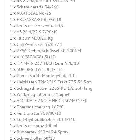
1 x
RS-8-Adapter für CS310 45*30
1 x
Schere,gerade 34/260
1 x
MAXI-SEAL M8/25
1 x
PRO-AGRAR-TIRE-Kit DE
1 x
Lecksuch-Konzentrat 0,5
1 x
V3.20.4/27-9,7/90MS
1 x
Talcum M30/25-Kg
1 x
Clip-V-Stecker SS/8 773
1 x
PKW-Drehm.-Schlüssel 40-200NM
1 x
VH608C/VG8a,5i+LD
1 x
TP-MV-6-237, TECH Sens VPE/10
1 x
SUPER-GLISS HDL,1-Liter
1 x
Pump-Sprüh-Montagefluid 1-L
1 x
Heizkissen TRM2519 Trakt.77,5*50,5cm
1 x
Schlagschrauber 2255-RE-1/2 Zoll-lang
1 x
Werkzeughalter mit Magnet
1 x
ACCURATE ANGLE NEIGUNGSMESSER
1 x
Thermosicherung 162°C
1 x
Ventilplatte VG8/80/10
1 x
Luft-Hydraulikheber 50T3-150
1 x
Lecksuchspray 400ml
1 x
Rubbertex 600ml/24 Spray
1 x
Schneidroller 60*18