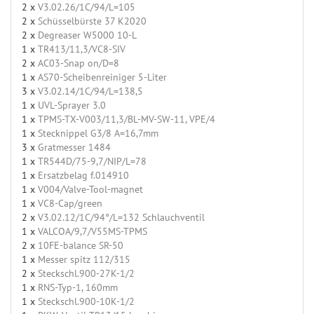
2 x
V3.02.26/1C/94/L=105
2 x
Schüsselbürste 37 K2020
2 x
Degreaser W5000 10-L
1 x
TR413/11,3/VC8-SIV
2 x
AC03-Snap on/D=8
1 x
AS70-Scheibenreiniger 5-Liter
3 x
V3.02.14/1C/94/L=138,5
1 x
UVL-Sprayer 3.0
1 x
TPMS-TX-V003/11,3/BL-MV-SW-11, VPE/4
1 x
Stecknippel G3/8 A=16,7mm
3 x
Gratmesser 1484
1 x
TR544D/75-9,7/NIP/L=78
1 x
Ersatzbelag f.014910
1 x
V004/Valve-Tool-magnet
1 x
VC8-Cap/green
2 x
V3.02.12/1C/94°/L=132 Schlauchventil
1 x
VALCOA/9,7/V55MS-TPMS
2 x
10FE-balance SR-50
1 x
Messer spitz 112/315
2 x
Steckschl.900-27K-1/2
1 x
RNS-Typ-1, 160mm
1 x
Steckschl.900-10K-1/2