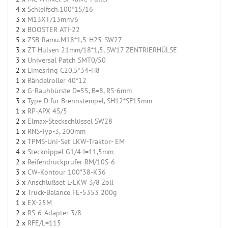
4 x
Schleifsch.100*15/16
3 x
M13XT/13mm/6
2 x
BOOSTER ATI-22
5 x
ZSB-Ramu.M18*1,5-H25-SW27
3 x
ZT-Hülsen 21mm/18*1,5, SW17 ZENTRIERHÜLSE
3 x
Universal Patch SMT0/50
2 x
Limesring C20,5*34-H8
1 x
Rändelroller 40*12
2 x
G-Rauhbürste D=55, B=8, RS-6mm
3 x
Type D für Brennstempel, SH12*SF15mm
1 x
RP-APX 45/5
2 x
Elmax-Steckschlüssel SW28
1 x
RNS-Typ-3, 200mm
2 x
TPMS-Uni-Set LKW-Traktor- EM
4 x
Stecknippel G1/4 I=11,5mm
2 x
Reifendruckprüfer RM/10S-6
3 x
CW-Kontour 100*38-K36
3 x
Anschlußset L-LKW 3/8 Zoll
2 x
Truck-Balance FE-5353 200g
1 x
EX-25M
2 x
RS-6-Adapter 3/8
2 x
RFE/L=115