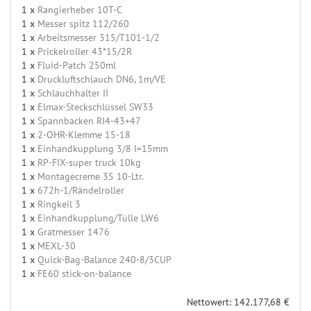
1 x
Rangierheber 10T-C
1 x
Messer spitz 112/260
1 x
Arbeitsmesser 315/T101-1/2
1 x
Prickelroller 43*15/2R
1 x
Fluid-Patch 250ml
1 x
Druckluftschlauch DN6, 1m/VE
1 x
Schlauchhalter II
1 x
Elmax-Steckschlüssel SW33
1 x
Spannbacken RI4-43+47
1 x
2-OHR-Klemme 15-18
1 x
Einhandkupplung 3/8 I=15mm
1 x
RP-FIX-super truck 10kg
1 x
Montagecreme 35 10-Ltr.
1 x
672h-1/Rändelroller
1 x
Ringkeil 3
1 x
Einhandkupplung/Tülle LW6
1 x
Gratmesser 1476
1 x
MEXL-30
1 x
Quick-Bag-Balance 240-8/3CUP
1 x
FE60 stick-on-balance
Nettowert: 142.177,68 €