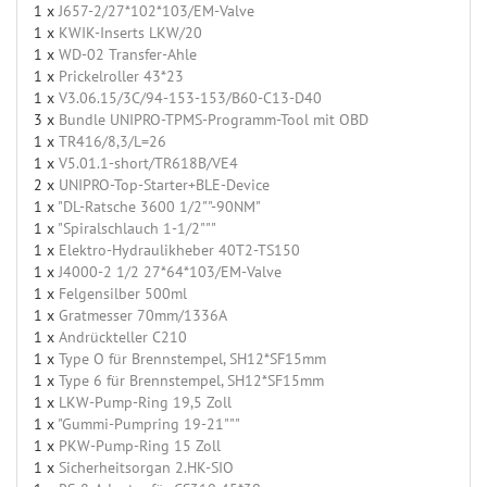
1 x
J657-2/27*102*103/EM-Valve
1 x
KWIK-Inserts LKW/20
1 x
WD-02 Transfer-Ahle
1 x
Prickelroller 43*23
1 x
V3.06.15/3C/94-153-153/B60-C13-D40
3 x
Bundle UNIPRO-TPMS-Programm-Tool mit OBD
1 x
TR416/8,3/L=26
1 x
V5.01.1-short/TR618B/VE4
2 x
UNIPRO-Top-Starter+BLE-Device
1 x
"DL-Ratsche 3600 1/2""-90NM"
1 x
"Spiralschlauch 1-1/2"""
1 x
Elektro-Hydraulikheber 40T2-TS150
1 x
J4000-2 1/2 27*64*103/EM-Valve
1 x
Felgensilber 500ml
1 x
Gratmesser 70mm/1336A
1 x
Andrückteller C210
1 x
Type O für Brennstempel, SH12*SF15mm
1 x
Type 6 für Brennstempel, SH12*SF15mm
1 x
LKW-Pump-Ring 19,5 Zoll
1 x
"Gummi-Pumpring 19-21"""
1 x
PKW-Pump-Ring 15 Zoll
1 x
Sicherheitsorgan 2.HK-SIO