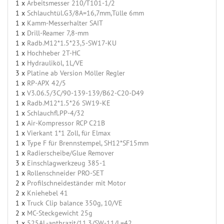
1 x
Arbeitsmesser 210/T101-1/2
1 x
Schlauchtül.G3/8A=16,7mm,Tülle 6mm
1 x
Kamm-Messerhalter SAIT
1 x
Drill-Reamer 7,8-mm
1 x
Radb.M12*1.5*23,5-SW17-KU
1 x
Hochheber 2T-HC
1 x
Hydrauliköl, 1L/VE
3 x
Platine ab Version Möller Regler
1 x
RP-APX 42/5
1 x
V3.06.5/3C/90-139-139/B62-C20-D49
1 x
Radb.M12*1.5*26 SW19-KE
1 x
Schlauchfl.PP-4/32
1 x
Air-Kompressor RCP C21B
1 x
Vierkant 1*1 Zoll, für Elmax
1 x
Type F für Brennstempel, SH12*SF15mm
1 x
Radierscheibe/Glue Remover
3 x
Einschlagwerkzeug 385-1
1 x
Rollenschneider PRO-SET
2 x
Profilschneideständer mit Motor
2 x
Kniehebel 41
1 x
Truck Clip balance 350g, 10/VE
2 x
MC-Steckgewicht 25g
1 x
525AL-anthrazit/11,3/SW-11/L=42