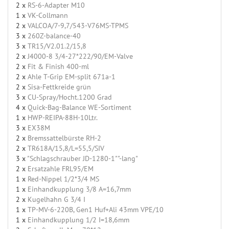
2 x
RS-6-Adapter M10
1 x
VK-Collmann
2 x
VALCOA/7-9,7/543-V76MS-TPMS
3 x
260Z-balance-40
3 x
TR15/V2.01.2/15,8
2 x
J4000-8 3/4-27*222/90/EM-Valve
2 x
Fit & Finish 400-ml
2 x
Ahle T-Grip EM-split 671a-1
2 x
Sisa-Fettkreide grün
3 x
CU-Spray/Hocht.1200 Grad
4 x
Quick-Bag-Balance WE-Sortiment
1 x
HWP-REIPA-88H-10Ltr.
3 x
EX38M
2 x
Bremssattelbürste RH-2
2 x
TR618A/15,8/L=55,5/SIV
3 x
"Schlagschrauber JD-1280-1""-lang"
2 x
Ersatzahle FRL95/EM
1 x
Red-Nippel 1/2*3/4 MS
1 x
Einhandkupplung 3/8 A=16,7mm
2 x
Kugelhahn G 3/4 I
1 x
TP-MV-6-220B, Gen1 Huf+Ali 43mm VPE/10
1 x
Einhandkupplung 1/2 I=18,6mm