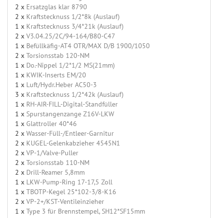
2 x
Ersatzglas klar 8790
2 x
Kraftstecknuss 1/2*8k (Auslauf)
1 x
Kraftstecknuss 3/4*21k (Auslauf)
2 x
V3.04.25/2C/94-164/B80-C47
1 x
Befüllkäfig-AT4 OTR/MAX D/B 1900/1050
2 x
Torsionsstab 120-NM
1 x
Do.-Nippel 1/2*1/2 MS(21mm)
1 x
KWIK-Inserts EM/20
1 x
Luft/Hydr.Heber AC50-3
3 x
Kraftstecknuss 1/2*42k (Auslauf)
1 x
RH-AIR-FILL-Digital-Standfüller
1 x
Spurstangenzange Z16V-LKW
1 x
Glattroller 40*46
2 x
Wasser-Füll-/Entleer-Garnitur
2 x
KUGEL-Gelenkabzieher 4545N1
2 x
VP-1/Valve-Puller
2 x
Torsionsstab 110-NM
2 x
Drill-Reamer 5,8mm
1 x
LKW-Pump-Ring 17-17,5 Zoll
1 x
TBOTP-Kegel 25*102-3/8-K16
2 x
VP-2+/KST-Ventileinzieher
1 x
Type 3 für Brennstempel, SH12*SF15mm