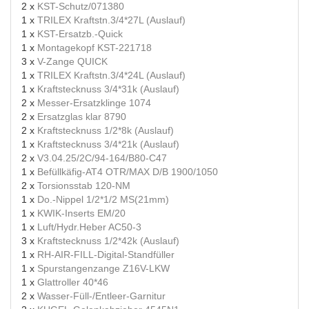
2 x
KST-Schutz/071380
1 x
TRILEX Kraftstn.3/4*27L (Auslauf)
1 x
KST-Ersatzb.-Quick
1 x
Montagekopf KST-221718
3 x
V-Zange QUICK
1 x
TRILEX Kraftstn.3/4*24L (Auslauf)
1 x
Kraftstecknuss 3/4*31k (Auslauf)
2 x
Messer-Ersatzklinge 1074
2 x
Ersatzglas klar 8790
2 x
Kraftstecknuss 1/2*8k (Auslauf)
1 x
Kraftstecknuss 3/4*21k (Auslauf)
2 x
V3.04.25/2C/94-164/B80-C47
1 x
Befüllkäfig-AT4 OTR/MAX D/B 1900/1050
2 x
Torsionsstab 120-NM
1 x
Do.-Nippel 1/2*1/2 MS(21mm)
1 x
KWIK-Inserts EM/20
1 x
Luft/Hydr.Heber AC50-3
3 x
Kraftstecknuss 1/2*42k (Auslauf)
1 x
RH-AIR-FILL-Digital-Standfüller
1 x
Spurstangenzange Z16V-LKW
1 x
Glattroller 40*46
2 x
Wasser-Füll-/Entleer-Garnitur