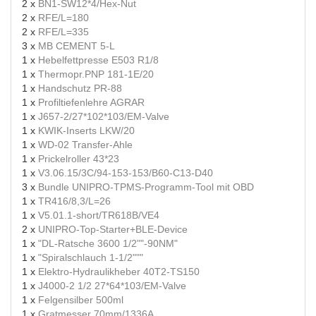
2 x
BN1-SW12*4/Hex-Nut
2 x
RFE/L=180
2 x
RFE/L=335
3 x
MB CEMENT 5-L
1 x
Hebelfettpresse E503 R1/8
1 x
Thermopr.PNP 181-1E/20
1 x
Handschutz PR-88
1 x
Profiltiefenlehre AGRAR
1 x
J657-2/27*102*103/EM-Valve
1 x
KWIK-Inserts LKW/20
1 x
WD-02 Transfer-Ahle
1 x
Prickelroller 43*23
1 x
V3.06.15/3C/94-153-153/B60-C13-D40
3 x
Bundle UNIPRO-TPMS-Programm-Tool mit OBD
1 x
TR416/8,3/L=26
1 x
V5.01.1-short/TR618B/VE4
2 x
UNIPRO-Top-Starter+BLE-Device
1 x
"DL-Ratsche 3600 1/2""-90NM"
1 x
"Spiralschlauch 1-1/2"""
1 x
Elektro-Hydraulikheber 40T2-TS150
1 x
J4000-2 1/2 27*64*103/EM-Valve
1 x
Felgensilber 500ml
1 x
Gratmesser 70mm/1336A