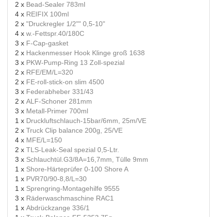
2 x
Bead-Sealer 783ml
4 x
REIFIX 100ml
2 x
"Druckregler 1/2"" 0,5-10"
4 x
w.-Fettspr.40/180C
3 x
F-Cap-gasket
2 x
Hackenmesser Hook Klinge groß 1638
3 x
PKW-Pump-Ring 13 Zoll-spezial
2 x
RFE/EM/L=320
2 x
FE-roll-stick-on slim 4500
3 x
Federabheber 331/43
2 x
ALF-Schoner 281mm
3 x
Metall-Primer 700ml
1 x
Druckluftschlauch-15bar/6mm, 25m/VE
2 x
Truck Clip balance 200g, 25/VE
4 x
MFE/L=150
2 x
TLS-Leak-Seal spezial 0,5-Ltr.
3 x
Schlauchtül.G3/8A=16,7mm, Tülle 9mm
1 x
Shore-Härteprüfer 0-100 Shore A
1 x
PVR70/90-8,8/L=30
1 x
Sprengring-Montagehilfe 9555
3 x
Räderwaschmaschine RAC1
1 x
Abdrückzange 336/1