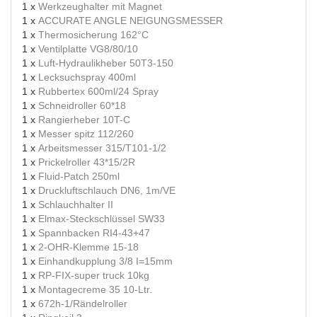
1 x
Werkzeughalter mit Magnet
1 x
ACCURATE ANGLE NEIGUNGSMESSER
1 x
Thermosicherung 162°C
1 x
Ventilplatte VG8/80/10
1 x
Luft-Hydraulikheber 50T3-150
1 x
Lecksuchspray 400ml
1 x
Rubbertex 600ml/24 Spray
1 x
Schneidroller 60*18
1 x
Rangierheber 10T-C
1 x
Messer spitz 112/260
1 x
Arbeitsmesser 315/T101-1/2
1 x
Prickelroller 43*15/2R
1 x
Fluid-Patch 250ml
1 x
Druckluftschlauch DN6, 1m/VE
1 x
Schlauchhalter II
1 x
Elmax-Steckschlüssel SW33
1 x
Spannbacken RI4-43+47
1 x
2-OHR-Klemme 15-18
1 x
Einhandkupplung 3/8 I=15mm
1 x
RP-FIX-super truck 10kg
1 x
Montagecreme 35 10-Ltr.
1 x
672h-1/Rändelroller