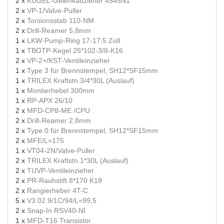
2 x
KUGEL-Gelenkabzieher 4545N1
2 x
VP-1/Valve-Puller
2 x
Torsionsstab 110-NM
2 x
Drill-Reamer 5,8mm
1 x
LKW-Pump-Ring 17-17,5 Zoll
1 x
TBOTP-Kegel 25*102-3/8-K16
2 x
VP-2+/KST-Ventileinzieher
1 x
Type 3 für Brennstempel, SH12*SF15mm
1 x
TRILEX Kraftstn.3/4*30L (Auslauf)
1 x
Montierhebel 300mm
1 x
RP-APX 26/10
2 x
MFD-CP8-ME /CPU
2 x
Drill-Reamer 2,8mm
2 x
Type 0 für Brennstempel, SH12*SF15mm
2 x
MFE/L=175
1 x
VT04-2N/Valve-Puller
2 x
TRILEX Kraftstn.1*30L (Auslauf)
2 x
TUVP-Ventileinzieher
2 x
PR-Rauhstift 8*170 K18
2 x
Rangierheber 4T-C
5 x
V3.02.9/1C/94/L=99,5
2 x
Snap-In RSV40-NI
1 x
MFD-T16 Transistor