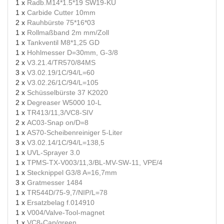
1 x
Radb.M14*1.5*19 SW19-KU
1 x
Carbide Cutter 10mm
2 x
Rauhbürste 75*16*03
1 x
Rollmaßband 2m mm/Zoll
1 x
Tankventil M8*1,25 GD
1 x
Hohlmesser D=30mm, G-3/8
2 x
V3.21.4/TR570/84MS
3 x
V3.02.19/1C/94/L=60
2 x
V3.02.26/1C/94/L=105
2 x
Schüsselbürste 37 K2020
2 x
Degreaser W5000 10-L
1 x
TR413/11,3/VC8-SIV
2 x
AC03-Snap on/D=8
1 x
AS70-Scheibenreiniger 5-Liter
3 x
V3.02.14/1C/94/L=138,5
1 x
UVL-Sprayer 3.0
1 x
TPMS-TX-V003/11,3/BL-MV-SW-11, VPE/4
1 x
Stecknippel G3/8 A=16,7mm
3 x
Gratmesser 1484
1 x
TR544D/75-9,7/NIP/L=78
1 x
Ersatzbelag f.014910
1 x
V004/Valve-Tool-magnet
1 x
VC8-Cap/green