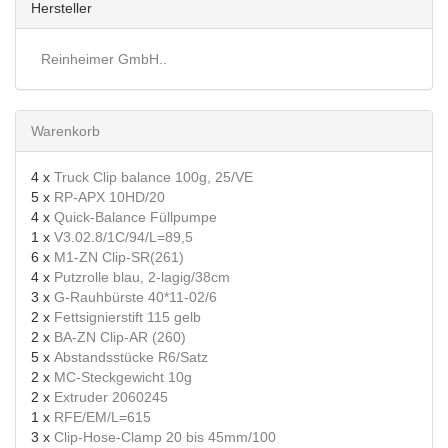
Hersteller
Reinheimer GmbH..
Warenkorb
4 x
Truck Clip balance 100g, 25/VE
5 x
RP-APX 10HD/20
4 x
Quick-Balance Füllpumpe
1 x
V3.02.8/1C/94/L=89,5
6 x
M1-ZN Clip-SR(261)
4 x
Putzrolle blau, 2-lagig/38cm
3 x
G-Rauhbürste 40*11-02/6
2 x
Fettsignierstift 115 gelb
2 x
BA-ZN Clip-AR (260)
5 x
Abstandsstücke R6/Satz
2 x
MC-Steckgewicht 10g
2 x
Extruder 2060245
1 x
RFE/EM/L=615
3 x
Clip-Hose-Clamp 20 bis 45mm/100