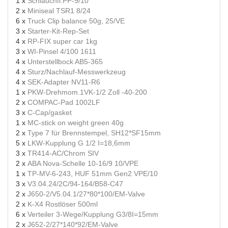
1 x
Schlauchfl.PP-9/10
2 x
Miniseal TSR1 8/24
6 x
Truck Clip balance 50g, 25/VE
3 x
Starter-Kit-Rep-Set
4 x
RP-FIX super car 1kg
3 x
WI-Pinsel 4/100 1611
4 x
Unterstellbock AB5-365
4 x
Sturz/Nachlauf-Messwerkzeug
4 x
SEK-Adapter NV11-R6
1 x
PKW-Drehmom.1VK-1/2 Zoll -40-200
2 x
COMPAC-Pad 1002LF
3 x
C-Cap/gasket
1 x
MC-stick on weight green 40g
2 x
Type 7 für Brennstempel, SH12*SF15mm
5 x
LKW-Kupplung G 1/2 I=18,6mm
3 x
TR414-AC/Chrom SIV
2 x
ABA Nova-Schelle 10-16/9 10/VPE
1 x
TP-MV-6-243, HUF 51mm Gen2 VPE/10
3 x
V3.04.24/2C/94-164/B58-C47
2 x
J650-2/V5.04.1/27*80*100/EM-Valve
2 x
K-X4 Rostlöser 500ml
6 x
Verteiler 3-Wege/Kupplung G3/8I=15mm
2 x
J652-2/27*140*92/EM-Valve