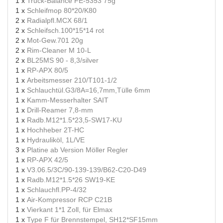
1 x
Truck-Balance FE-5353 75g
1 x
Schleifmop 80*20/K80
2 x
Radialpfl.MCX 68/1
2 x
Schleifsch.100*15*14 rot
2 x
Mot-Gew.701 20g
2 x
Rim-Cleaner M 10-L
2 x
BL25MS 90 - 8,3/silver
1 x
RP-APX 80/5
1 x
Arbeitsmesser 210/T101-1/2
1 x
Schlauchtül.G3/8A=16,7mm,Tülle 6mm
1 x
Kamm-Messerhalter SAIT
1 x
Drill-Reamer 7,8-mm
1 x
Radb.M12*1.5*23,5-SW17-KU
1 x
Hochheber 2T-HC
1 x
Hydrauliköl, 1L/VE
3 x
Platine ab Version Möller Regler
1 x
RP-APX 42/5
1 x
V3.06.5/3C/90-139-139/B62-C20-D49
1 x
Radb.M12*1.5*26 SW19-KE
1 x
Schlauchfl.PP-4/32
1 x
Air-Kompressor RCP C21B
1 x
Vierkant 1*1 Zoll, für Elmax
1 x
Type F für Brennstempel, SH12*SF15mm