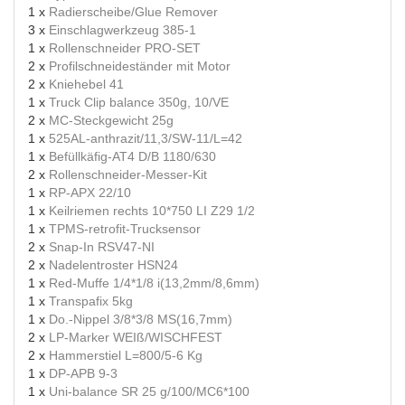
1 x
Radierscheibe/Glue Remover
3 x
Einschlagwerkzeug 385-1
1 x
Rollenschneider PRO-SET
2 x
Profilschneideständer mit Motor
2 x
Kniehebel 41
1 x
Truck Clip balance 350g, 10/VE
2 x
MC-Steckgewicht 25g
1 x
525AL-anthrazit/11,3/SW-11/L=42
1 x
Befüllkäfig-AT4 D/B 1180/630
2 x
Rollenschneider-Messer-Kit
1 x
RP-APX 22/10
1 x
Keilriemen rechts 10*750 LI Z29 1/2
1 x
TPMS-retrofit-Trucksensor
2 x
Snap-In RSV47-NI
2 x
Nadelentroster HSN24
1 x
Red-Muffe 1/4*1/8 i(13,2mm/8,6mm)
1 x
Transpafix 5kg
1 x
Do.-Nippel 3/8*3/8 MS(16,7mm)
2 x
LP-Marker WEIß/WISCHFEST
2 x
Hammerstiel L=800/5-6 Kg
1 x
DP-APB 9-3
1 x
Uni-balance SR 25 g/100/MC6*100