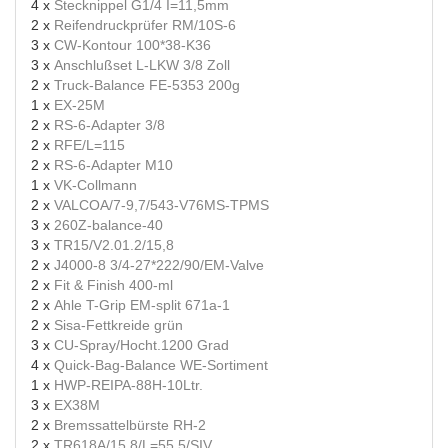
4 x
Stecknippel G1/4 I=11,5mm
2 x
Reifendruckprüfer RM/10S-6
3 x
CW-Kontour 100*38-K36
3 x
Anschlußset L-LKW 3/8 Zoll
2 x
Truck-Balance FE-5353 200g
1 x
EX-25M
2 x
RS-6-Adapter 3/8
2 x
RFE/L=115
2 x
RS-6-Adapter M10
1 x
VK-Collmann
2 x
VALCOA/7-9,7/543-V76MS-TPMS
3 x
260Z-balance-40
3 x
TR15/V2.01.2/15,8
2 x
J4000-8 3/4-27*222/90/EM-Valve
2 x
Fit & Finish 400-ml
2 x
Ahle T-Grip EM-split 671a-1
2 x
Sisa-Fettkreide grün
3 x
CU-Spray/Hocht.1200 Grad
4 x
Quick-Bag-Balance WE-Sortiment
1 x
HWP-REIPA-88H-10Ltr.
3 x
EX38M
2 x
Bremssattelbürste RH-2
2 x
TR618A/15,8/L=55,5/SIV