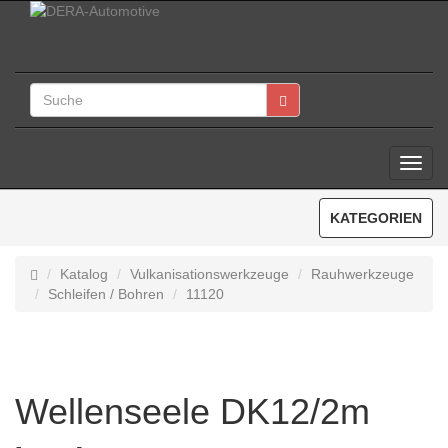
Toggl
Navig
KATEGORIEN
Katalog
Vulkanisationswerkzeuge
Rauhwerkzeuge
Schleifen / Bohren
11120
Wellenseele DK12/2m