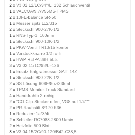
2 x
V3.02.12/1C/94°/L=132 Schlauchventil
1 x
VALCOA/9,7/V55MS-TPMS
2 x
10FE-balance SR-50
1 x
Messer spitz 112/315
2 x
Steckschl.900-27K-1/2
1 x
RNS-Typ-1, 160mm
1 x
Steckschl.900-10K-1/2
1 x
PKW-Ventil TR13/15 kombi
1 x
Vorsteckknarre 1/2 re-li
1 x
HWP-REIPA 88H-5Ltr.
3 x
V3.02.11/1C/98/L=126
1 x
Ersatz-Entgratmesser SAIT 14Z
1 x
Steckschl.900-22K-1/2
2 x
SS-Lösung-608F/8oz/235ml
2 x
TPMS-Monitor-Truck Standard
4 x
Handdrahtb.2-reihig
2 x
"CO-Clip-Stecker offen, VG8 auf 1/4"""
2 x
PR-Rauhstift 8*170 K36
1 x
Reduzierr.1a*3/4i
2 x
Schleifer RC7088-2800 U/min
2 x
Heizfolie 500 Blatt
3 x
V3.04.15/2C/90-120/B42-C38,5