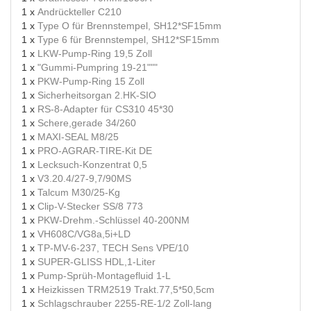
1 x
Andrückteller C210
1 x
Type O für Brennstempel, SH12*SF15mm
1 x
Type 6 für Brennstempel, SH12*SF15mm
1 x
LKW-Pump-Ring 19,5 Zoll
1 x
"Gummi-Pumpring 19-21"""
1 x
PKW-Pump-Ring 15 Zoll
1 x
Sicherheitsorgan 2.HK-SIO
1 x
RS-8-Adapter für CS310 45*30
1 x
Schere,gerade 34/260
1 x
MAXI-SEAL M8/25
1 x
PRO-AGRAR-TIRE-Kit DE
1 x
Lecksuch-Konzentrat 0,5
1 x
V3.20.4/27-9,7/90MS
1 x
Talcum M30/25-Kg
1 x
Clip-V-Stecker SS/8 773
1 x
PKW-Drehm.-Schlüssel 40-200NM
1 x
VH608C/VG8a,5i+LD
1 x
TP-MV-6-237, TECH Sens VPE/10
1 x
SUPER-GLISS HDL,1-Liter
1 x
Pump-Sprüh-Montagefluid 1-L
1 x
Heizkissen TRM2519 Trakt.77,5*50,5cm
1 x
Schlagschrauber 2255-RE-1/2 Zoll-lang