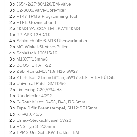
3 x
J654-2/27*80*120/EM-Valve
3 x
C2-8005/Valve-Core-filter
2 x
PT47 TPMS-Programming Tool
2 x
PTFE-Gewindeband
2 x
40MS-VALCOA-LM-LKW/B40MS
1 x
RP-APX 12HD/10
4 x
Schlauchtülle 6-M16 Überwurfmutter
2 x
MC-Winkel-SI-Valve-Puller
4 x
Schleifsch.100*15/16
3 x
M13XT/13mm/6
2 x
BOOSTER ATI-22
5 x
ZSB-Ramu.M18*1,5-H25-SW27
3 x
ZT-Hülsen 21mm/18*1,5, SW17 ZENTRIERHÜLSE
3 x
Universal Patch SMT0/50
2 x
Limesring C20,5*34-H8
1 x
Rändelroller 40*12
2 x
G-Rauhbürste D=55, B=8, RS-6mm
3 x
Type D für Brennstempel, SH12*SF15mm
1 x
RP-APX 45/5
2 x
Elmax-Steckschlüssel SW28
1 x
RNS-Typ-3, 200mm
2 x
TPMS-Uni-Set LKW-Traktor- EM