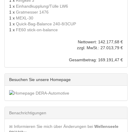
1 x
Ringkeil 3
1 x
Einhandkupplung/Tülle LW6
1 x
Gratmesser 1476
1 x
MEXL-30
1 x
Quick-Bag-Balance 240-8/3CUP
1 x
FE60 stick-on-balance
Nettowert: 142.177,68 €
zzgl. MwSt.: 27.013,79 €
Gesamtbetrag: 169.191,47 €
Besuchen Sie unsere Homepage
Benachrichtigungen
Informieren Sie mich über Änderungen bei
Wellenseele