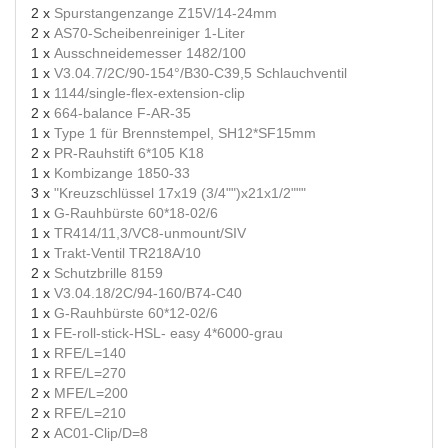
2 x
Spurstangenzange Z15V/14-24mm
2 x
AS70-Scheibenreiniger 1-Liter
1 x
Ausschneidemesser 1482/100
1 x
V3.04.7/2C/90-154°/B30-C39,5 Schlauchventil
1 x
1144/single-flex-extension-clip
2 x
664-balance F-AR-35
1 x
Type 1 für Brennstempel, SH12*SF15mm
2 x
PR-Rauhstift 6*105 K18
1 x
Kombizange 1850-33
3 x
"Kreuzschlüssel 17x19 (3/4"")x21x1/2"""
1 x
G-Rauhbürste 60*18-02/6
1 x
TR414/11,3/VC8-unmount/SIV
1 x
Trakt-Ventil TR218A/10
2 x
Schutzbrille 8159
1 x
V3.04.18/2C/94-160/B74-C40
1 x
G-Rauhbürste 60*12-02/6
1 x
FE-roll-stick-HSL- easy 4*6000-grau
1 x
RFE/L=140
1 x
RFE/L=270
2 x
MFE/L=200
2 x
RFE/L=210
2 x
AC01-Clip/D=8