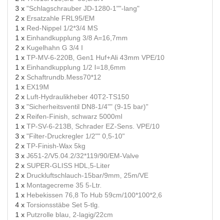
3 x
"Schlagschrauber JD-1280-1""-lang"
2 x
Ersatzahle FRL95/EM
1 x
Red-Nippel 1/2*3/4 MS
1 x
Einhandkupplung 3/8 A=16,7mm
2 x
Kugelhahn G 3/4 I
1 x
TP-MV-6-220B, Gen1 Huf+Ali 43mm VPE/10
1 x
Einhandkupplung 1/2 I=18,6mm
2 x
Schaftrundb.Mess70*12
1 x
EX19M
2 x
Luft-Hydraulikheber 40T2-TS150
3 x
"Sicherheitsventil DN8-1/4"" (9-15 bar)"
2 x
Reifen-Finish, schwarz 5000ml
1 x
TP-SV-6-213B, Schrader EZ-Sens. VPE/10
3 x
"Filter-Druckregler 1/2"" 0,5-10"
2 x
TP-Finish-Wax 5kg
3 x
J651-2/V5.04.2/32*119/90/EM-Valve
2 x
SUPER-GLISS HDL,5-Liter
2 x
Druckluftschlauch-15bar/9mm, 25m/VE
1 x
Montagecreme 35 5-Ltr.
1 x
Hebekissen 76,8 To Hub 59cm/100*100*2,6
4 x
Torsionsstäbe Set 5-tlg.
1 x
Putzrolle blau, 2-lagig/22cm