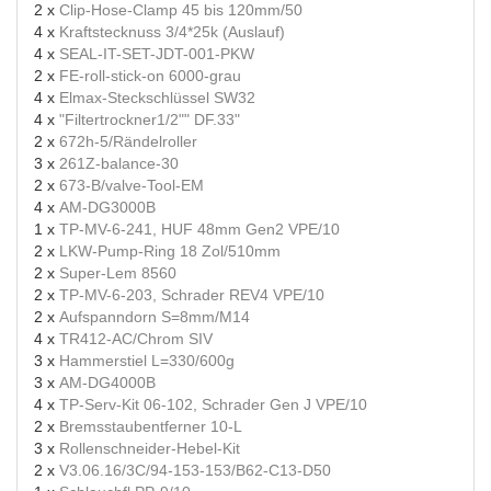
2 x
Clip-Hose-Clamp 45 bis 120mm/50
4 x
Kraftstecknuss 3/4*25k (Auslauf)
4 x
SEAL-IT-SET-JDT-001-PKW
2 x
FE-roll-stick-on 6000-grau
4 x
Elmax-Steckschlüssel SW32
4 x
"Filtertrockner1/2"" DF.33"
2 x
672h-5/Rändelroller
3 x
261Z-balance-30
2 x
673-B/valve-Tool-EM
4 x
AM-DG3000B
1 x
TP-MV-6-241, HUF 48mm Gen2 VPE/10
2 x
LKW-Pump-Ring 18 Zol/510mm
2 x
Super-Lem 8560
2 x
TP-MV-6-203, Schrader REV4 VPE/10
2 x
Aufspanndorn S=8mm/M14
4 x
TR412-AC/Chrom SIV
3 x
Hammerstiel L=330/600g
3 x
AM-DG4000B
4 x
TP-Serv-Kit 06-102, Schrader Gen J VPE/10
2 x
Bremsstaubentferner 10-L
3 x
Rollenschneider-Hebel-Kit
2 x
V3.06.16/3C/94-153-153/B62-C13-D50