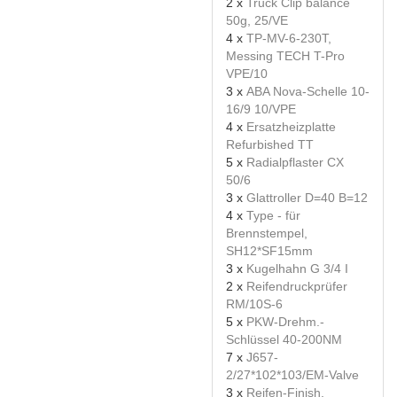
2 x
Truck Clip balance
50g, 25/VE
4 x
TP-MV-6-230T,
Messing TECH T-Pro
VPE/10
3 x
ABA Nova-Schelle 10-
16/9 10/VPE
4 x
Ersatzheizplatte
Refurbished TT
5 x
Radialpflaster CX
50/6
3 x
Glattroller D=40 B=12
4 x
Type - für
Brennstempel,
SH12*SF15mm
3 x
Kugelhahn G 3/4 I
2 x
Reifendruckprüfer
RM/10S-6
5 x
PKW-Drehm.-
Schlüssel 40-200NM
7 x
J657-
2/27*102*103/EM-Valve
3 x
Reifen-Finish,