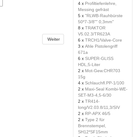
4 x
Profiltiefenlehre,
Messing gefräst
5 x
"RLWB-Rauhbürste
50*7-3/8"" 0,3mm"
8 x
TRAKTOR
V5.02.3/TR623A
Weiter
6 x
TRCH1/Valve-Core
3 x
Ahle Pistolengriff
671a
6 x
SUPER-GLISS
HDL,5-Liter
2 x
Mot-Gew.CHR703
15g
4 x
Schlauchfl.PP-1/100
2 x
Maxi-Seal Kombi-WE-
SET-M3-4,5-6/30
2 x
TR414-
long/V2.03.8/11,3/SIV
2 x
RP-APX 46/5
2 x
Type 2 für
Brennstempel,
SH12*SF15mm