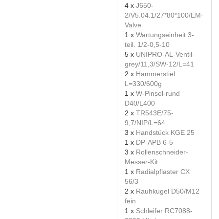
4 x
J650-
2/V5.04.1/27*80*100/EM-
Valve
1 x
Wartungseinheit 3-
teil. 1/2-0,5-10
5 x
UNIPRO-AL-Ventil-
grey/11,3/SW-12/L=41
2 x
Hammerstiel
L=330/600g
1 x
W-Pinsel-rund
D40/L400
2 x
TR543E/75-
9,7/NIP/L=64
3 x
Handstück KGE 25
1 x
DP-APB 6-5
3 x
Rollenschneider-
Messer-Kit
1 x
Radialpflaster CX
56/3
2 x
Rauhkugel D50/M12
fein
1 x
Schleifer RC7088-