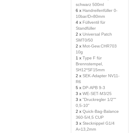
schwarz 500ml
6 x
Handreifenfüller 0-
10bar/D=80mm
4 x
Füllventil für
Standfüller
2 x
Universal Patch
SMT0/50
2 x
Mot-Gew.CHR703
10g
1 x
Type F für
Brennstempel,
SH12*SF15mm
2 x
SEK-Adapter NV11-
R6
5 x
DP-APB 9-3
3 x
WE-SET-M3/25
3 x
"Druckregler 1/2""
0,5-10"
2 x
Quick-Bag-Balance
360-5/4,5 CUP
3 x
Stecknippel G1/4
A=13,2mm