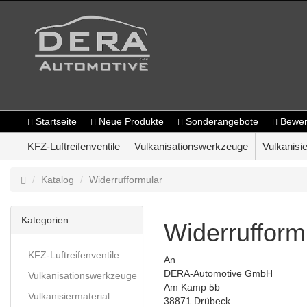
Startseite
Neue Produkte
Sonderangebote
Bewer
KFZ-Luftreifenventile
Vulkanisationswerkzeuge
Vulkanisie
Katalog
Widerrufformular
Kategorien
Widerrufform
KFZ-Luftreifenventile
An
DERA-Automotive GmbH
Vulkanisationswerkzeuge
Am Kamp 5b
Vulkanisiermaterial
38871 Drübeck