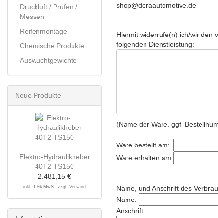
shop@deraautomotive.de
Druckluft / Prüfen /
Messen
Reifenmontage
Hiermit widerrufe(n) ich/wir den
folgenden Dienstleistung:
Chemische Produkte
Auswuchtgewichte
Neue Produkte
(Name der Ware, ggf. Bestellnu
Ware bestellt am:
Elektro-Hydraulikheber
Ware erhalten am:
40T2-TS150
2.481,15 €
inkl. 19% MwSt. zzgl.
Versand
Name, und Anschrift des Verbrau
Name:
Anschrift: