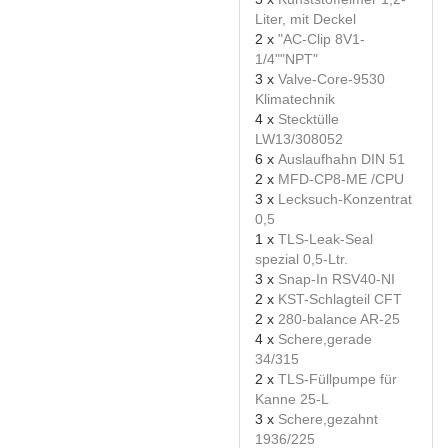
Liter, mit Deckel
2 x
"AC-Clip 8V1-
1/4""NPT"
3 x
Valve-Core-9530
Klimatechnik
4 x
Stecktülle
LW13/308052
6 x
Auslaufhahn DIN 51
2 x
MFD-CP8-ME /CPU
3 x
Lecksuch-Konzentrat
0,5
1 x
TLS-Leak-Seal
spezial 0,5-Ltr.
3 x
Snap-In RSV40-NI
2 x
KST-Schlagteil CFT
2 x
280-balance AR-25
4 x
Schere,gerade
34/315
2 x
TLS-Füllpumpe für
Kanne 25-L
3 x
Schere,gezahnt
1936/225