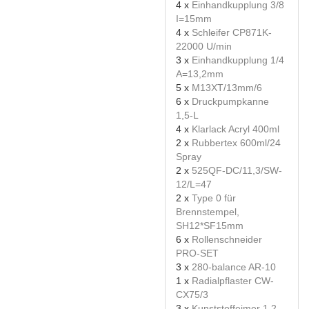
4 x
Einhandkupplung 3/8
I=15mm
4 x
Schleifer CP871K-
22000 U/min
3 x
Einhandkupplung 1/4
A=13,2mm
5 x
M13XT/13mm/6
6 x
Druckpumpkanne
1,5-L
4 x
Klarlack Acryl 400ml
2 x
Rubbertex 600ml/24
Spray
2 x
525QF-DC/11,3/SW-
12/L=47
2 x
Type 0 für
Brennstempel,
SH12*SF15mm
6 x
Rollenschneider
PRO-SET
3 x
280-balance AR-10
1 x
Radialpflaster CW-
CX75/3
3 x
Kunststoffeimer 1,2-