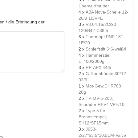
Überwurfmutter
4 x
ABA Nova-Schelle 12-
20/9 10/VPE
en / die Erbringung der
3 x
V3.04.15/2C/90-
120/B42-C38,5
3 x
Thermopr.PNP 181-
1E/20
2 x
Schleifstift 6*6-weiß/I
4 x
Hammerstiel
L=400/2000g
3 x
RP-APX 44/5
2 x
G-Rauhbürste 30*12-
02/6
1 x
Mot-Gew.CHR703
20g
2 x
TP-MV-6-203,
Schrader REV4 VPE/10
2 x
Type 5 für
Brennstempel,
SH12*SF15mm
3 x
J653-
2/27*63,5*103/EM-Valve