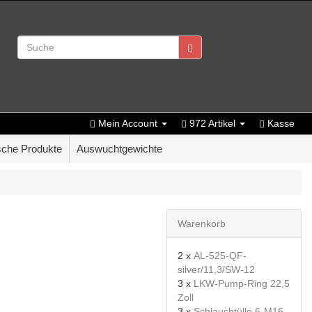
Mein Account
972 Artikel
Kasse
che Produkte
Auswuchtgewichte
Warenkorb
2 x
AL-525-QF-
silver/11,3/SW-12
3 x
LKW-Pump-Ring 22,5
Zoll
3 x
Schlauchtülle 6-M16