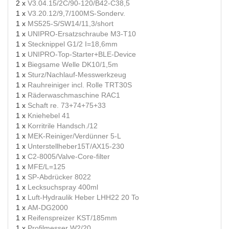
2 x
V3.04.15/2C/90-120/B42-C38,5
1 x
V3.20.12/9,7/100MS-Sonderv.
1 x
MS525-S/SW14/11,3/short
1 x
UNIPRO-Ersatzschraube M3-T10
1 x
Stecknippel G1/2 I=18,6mm
1 x
UNIPRO-Top-Starter+BLE-Device
1 x
Biegsame Welle DK10/1,5m
1 x
Sturz/Nachlauf-Messwerkzeug
1 x
Rauhreiniger incl. Rolle TRT30S
1 x
Räderwaschmaschine RAC1
1 x
Schaft re. 73+74+75+33
1 x
Kniehebel 41
1 x
Korritrile Handsch./12
1 x
MEK-Reiniger/Verdünner 5-L
1 x
Unterstellheber15T/AX15-230
1 x
C2-8005/Valve-Core-filter
1 x
MFE/L=125
1 x
SP-Abdrücker 8022
1 x
Lecksuchspray 400ml
1 x
Luft-Hydraulik Heber LHH22 20 To
1 x
AM-DG2000
1 x
Reifenspreizer KST/185mm
1 x
Profilmesser W2/20