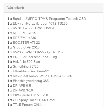
Warenkorb
1 x
Bundle UNIPRO-TPMS-Programm-Tool mit OBD
1 x
Elektro-Hydraulikheber 40T2-TS150
2 x
V5.01.1-short/TR618B/VE4
1 x
RFE/EM/L=615
1 x
RFE/EM/L=230
1 x
BOOSTER ATI-22
1 x
Group of Air 2015
1 x
V528.26-VALCOA/27-9,7/B70MS
1 x
PRL-Extruderschnur ca. 1-kg
1 x
Heizfolie 500 Blatt
1 x
Schleifring 75*30
1 x
Ultra-Maxi-Seal 6mm/24
1 x
Maxi-Seal Kombi-WE-SET-M3-4,5-6/30
1 x
Einschlagwerkzeug 385-1
1 x
DP-APB 6-5
1 x
DP-APB 3-10
1 x
PKW-Ventil TR15TT/10
1 x
CU-Spray/Hocht.1200 Grad
1 x
TT15 Pneum Öl/Liter