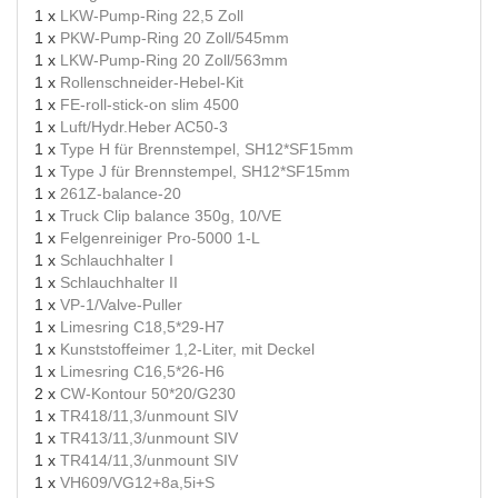
1 x
LKW-Pump-Ring 22,5 Zoll
1 x
PKW-Pump-Ring 20 Zoll/545mm
1 x
LKW-Pump-Ring 20 Zoll/563mm
1 x
Rollenschneider-Hebel-Kit
1 x
FE-roll-stick-on slim 4500
1 x
Luft/Hydr.Heber AC50-3
1 x
Type H für Brennstempel, SH12*SF15mm
1 x
Type J für Brennstempel, SH12*SF15mm
1 x
261Z-balance-20
1 x
Truck Clip balance 350g, 10/VE
1 x
Felgenreiniger Pro-5000 1-L
1 x
Schlauchhalter I
1 x
Schlauchhalter II
1 x
VP-1/Valve-Puller
1 x
Limesring C18,5*29-H7
1 x
Kunststoffeimer 1,2-Liter, mit Deckel
1 x
Limesring C16,5*26-H6
2 x
CW-Kontour 50*20/G230
1 x
TR418/11,3/unmount SIV
1 x
TR413/11,3/unmount SIV
1 x
TR414/11,3/unmount SIV
1 x
VH609/VG12+8a,5i+S