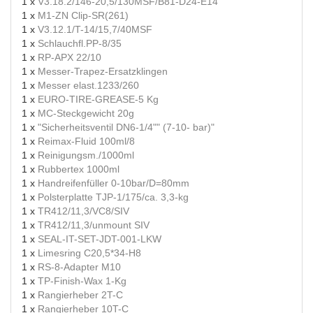
1 x
V3.18.2/146-20,5/130MSF/B81-D24-E14
1 x
M1-ZN Clip-SR(261)
1 x
V3.12.1/T-14/15,7/40MSF
1 x
Schlauchfl.PP-8/35
1 x
RP-APX 22/10
1 x
Messer-Trapez-Ersatzklingen
1 x
Messer elast.1233/260
1 x
EURO-TIRE-GREASE-5 Kg
1 x
MC-Steckgewicht 20g
1 x
"Sicherheitsventil DN6-1/4"" (7-10- bar)"
1 x
Reimax-Fluid 100ml/8
1 x
Reinigungsm./1000ml
1 x
Rubbertex 1000ml
1 x
Handreifenfüller 0-10bar/D=80mm
1 x
Polsterplatte TJP-1/175/ca. 3,3-kg
1 x
TR412/11,3/VC8/SIV
1 x
TR412/11,3/unmount SIV
1 x
SEAL-IT-SET-JDT-001-LKW
1 x
Limesring C20,5*34-H8
1 x
RS-8-Adapter M10
1 x
TP-Finish-Wax 1-Kg
1 x
Rangierheber 2T-C
1 x
Rangierheber 10T-C