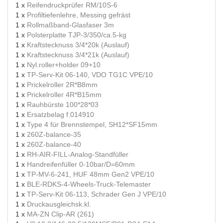
1 x
Reifendruckprüfer RM/10S-6
1 x
Profiltiefenlehre, Messing gefräst
1 x
Rollmaßband-Glasfaser 3m
1 x
Polsterplatte TJP-3/350/ca.5-kg
1 x
Kraftstecknuss 3/4*20k (Auslauf)
1 x
Kraftstecknuss 3/4*21k (Auslauf)
1 x
Nyl.roller+holder 09+10
1 x
TP-Serv-Kit 06-140, VDO TG1C VPE/10
1 x
Prickelroller 2R*B8mm
1 x
Prickelroller 4R*B15mm
1 x
Rauhbürste 100*28*03
1 x
Ersatzbelag f.014910
1 x
Type 4 für Brennstempel, SH12*SF15mm
1 x
260Z-balance-35
1 x
260Z-balance-40
1 x
RH-AIR-FILL-Analog-Standfüller
1 x
Handreifenfüller 0-10bar/D=60mm
1 x
TP-MV-6-241, HUF 48mm Gen2 VPE/10
1 x
BLE-RDKS-4-Wheels-Truck-Telemaster
1 x
TP-Serv-Kit 06-113, Schrader Gen J VPE/10
1 x
Druckausgleichsk.kl.
1 x
MA-ZN Clip-AR (261)