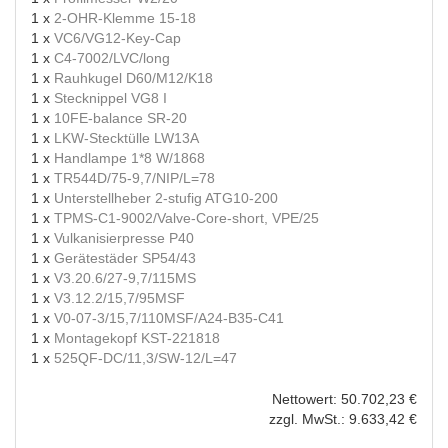
1 x
2-OHR-Klemme 15-18
1 x
VC6/VG12-Key-Cap
1 x
C4-7002/LVC/long
1 x
Rauhkugel D60/M12/K18
1 x
Stecknippel VG8 I
1 x
10FE-balance SR-20
1 x
LKW-Stecktülle LW13A
1 x
Handlampe 1*8 W/1868
1 x
TR544D/75-9,7/NIP/L=78
1 x
Unterstellheber 2-stufig ATG10-200
1 x
TPMS-C1-9002/Valve-Core-short, VPE/25
1 x
Vulkanisierpresse P40
1 x
Gerätestäder SP54/43
1 x
V3.20.6/27-9,7/115MS
1 x
V3.12.2/15,7/95MSF
1 x
V0-07-3/15,7/110MSF/A24-B35-C41
1 x
Montagekopf KST-221818
1 x
525QF-DC/11,3/SW-12/L=47
Nettowert: 50.702,23 €
zzgl. MwSt.: 9.633,42 €