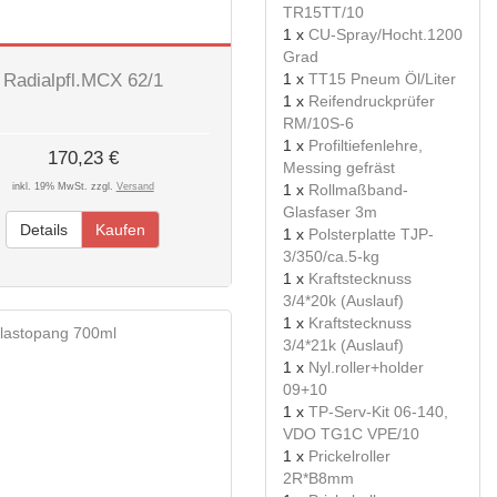
TR15TT/10
1 x
CU-Spray/Hocht.1200
Grad
Radialpfl.MCX 62/1
1 x
TT15 Pneum Öl/Liter
1 x
Reifendruckprüfer
RM/10S-6
1 x
Profiltiefenlehre,
170,23 €
Messing gefräst
inkl. 19% MwSt. zzgl.
Versand
1 x
Rollmaßband-
Glasfaser 3m
Details
Kaufen
1 x
Polsterplatte TJP-
3/350/ca.5-kg
1 x
Kraftstecknuss
3/4*20k (Auslauf)
1 x
Kraftstecknuss
3/4*21k (Auslauf)
1 x
Nyl.roller+holder
09+10
1 x
TP-Serv-Kit 06-140,
VDO TG1C VPE/10
1 x
Prickelroller
2R*B8mm