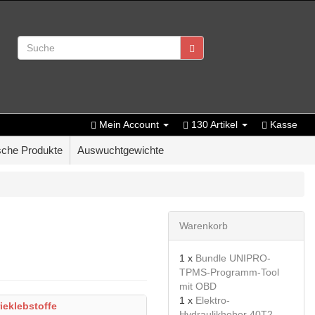
Mein Account
130 Artikel
Kasse
che Produkte
Auswuchtgewichte
Warenkorb
1 x
Bundle UNIPRO-
TPMS-Programm-Tool
mit OBD
1 x
Elektro-
ieklebstoffe
Hydraulikheber 40T2-