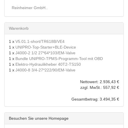
Reinheimer GmbH..
Warenkorb
1 x
V5.01.1-short/TR618B/VE4
1 x
UNIPRO-Top-Starter+BLE-Device
1 x
J4000-2 1/2 27*64*103/EM-Valve
1 x
Bundle UNIPRO-TPMS-Programm-Tool mit OBD
1 x
Elektro-Hydraulikheber 40T2-TS150
1 x
J4000-8 3/4-27*222/90/EM-Valve
Nettowert: 2.936,43 €
zzgl. MwSt.: 557,92 €
Gesamtbetrag: 3.494,35 €
Besuchen Sie unsere Homepage