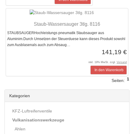
Staub-Wassersauger 3tlg. 8116
STAUBSAUGERHochleistungs pneumatik Staubsauger aus
Aluminim.Durch Umsetzen der Steuerduese kann dieses Produkt sowohl
zum Ausblasenals auch zum Absaug…
141,19 €
inkl. 19% MwSt. zzgl.
Versand
In den Warenkorb
1
Seiten:
Kategorien
KFZ-Luftreifenventile
Vulkanisationswerkzeuge
Ahlen