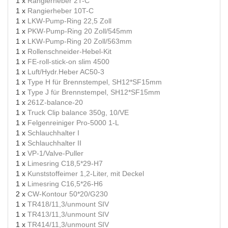
1 x
Rangierheber 2T-C
1 x
Rangierheber 10T-C
1 x
LKW-Pump-Ring 22,5 Zoll
1 x
PKW-Pump-Ring 20 Zoll/545mm
1 x
LKW-Pump-Ring 20 Zoll/563mm
1 x
Rollenschneider-Hebel-Kit
1 x
FE-roll-stick-on slim 4500
1 x
Luft/Hydr.Heber AC50-3
1 x
Type H für Brennstempel, SH12*SF15mm
1 x
Type J für Brennstempel, SH12*SF15mm
1 x
261Z-balance-20
1 x
Truck Clip balance 350g, 10/VE
1 x
Felgenreiniger Pro-5000 1-L
1 x
Schlauchhalter I
1 x
Schlauchhalter II
1 x
VP-1/Valve-Puller
1 x
Limesring C18,5*29-H7
1 x
Kunststoffeimer 1,2-Liter, mit Deckel
1 x
Limesring C16,5*26-H6
2 x
CW-Kontour 50*20/G230
1 x
TR418/11,3/unmount SIV
1 x
TR413/11,3/unmount SIV
1 x
TR414/11,3/unmount SIV