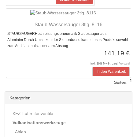
Staub-Wassersauger 3tlg. 8116
STAUBSAUGERHochleistungs pneumatik Staubsauger aus
Aluminim.Durch Umsetzen der Steuerduese kann dieses Produkt sowohl
zum Ausblasenals auch zum Absaug…
141,19 €
inkl. 19% MwSt. zzgl.
Versand
In den Warenkorb
1
Seiten:
Kategorien
KFZ-Luftreifenventile
Vulkanisationswerkzeuge
Ahlen