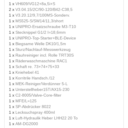
1 x
VH609/VG12+8a,5i+S
2 x
V3.04.15/2C/90-120/B42-C38,5
1 x
V3.20.12/9,7/100MS-Sonderv.
1 x
MS525-S/SW14/11,3/short
1 x
UNIPRO-Ersatzschraube M3-T10
1 x
Stecknippel G1/2 I=18,6mm
1 x
UNIPRO-Top-Starter+BLE-Device
1 x
Biegsame Welle DK10/1,5m
1 x
Sturz/Nachlauf-Messwerkzeug
1 x
Rauhreiniger incl. Rolle TRT30S
1 x
Räderwaschmaschine RAC1
1 x
Schaft re. 73+74+75+33
1 x
Kniehebel 41
1 x
Korritrile Handsch./12
1 x
MEK-Reiniger/Verdünner 5-L
1 x
Unterstellheber15T/AX15-230
1 x
C2-8005/Valve-Core-filter
1 x
MFE/L=125
1 x
SP-Abdrücker 8022
1 x
Lecksuchspray 400ml
1 x
Luft-Hydraulik Heber LHH22 20 To
1 x
AM-DG2000