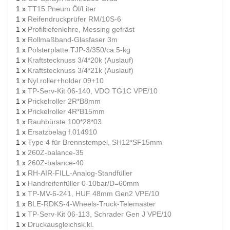
1 x
TT15 Pneum Öl/Liter
1 x
Reifendruckprüfer RM/10S-6
1 x
Profiltiefenlehre, Messing gefräst
1 x
Rollmaßband-Glasfaser 3m
1 x
Polsterplatte TJP-3/350/ca.5-kg
1 x
Kraftstecknuss 3/4*20k (Auslauf)
1 x
Kraftstecknuss 3/4*21k (Auslauf)
1 x
Nyl.roller+holder 09+10
1 x
TP-Serv-Kit 06-140, VDO TG1C VPE/10
1 x
Prickelroller 2R*B8mm
1 x
Prickelroller 4R*B15mm
1 x
Rauhbürste 100*28*03
1 x
Ersatzbelag f.014910
1 x
Type 4 für Brennstempel, SH12*SF15mm
1 x
260Z-balance-35
1 x
260Z-balance-40
1 x
RH-AIR-FILL-Analog-Standfüller
1 x
Handreifenfüller 0-10bar/D=60mm
1 x
TP-MV-6-241, HUF 48mm Gen2 VPE/10
1 x
BLE-RDKS-4-Wheels-Truck-Telemaster
1 x
TP-Serv-Kit 06-113, Schrader Gen J VPE/10
1 x
Druckausgleichsk.kl.