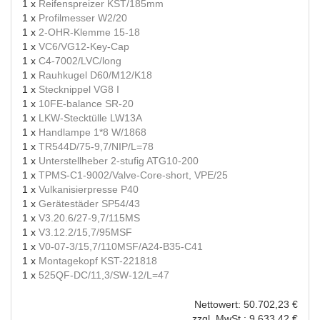
1 x
Reifenspreizer KST/185mm
1 x
Profilmesser W2/20
1 x
2-OHR-Klemme 15-18
1 x
VC6/VG12-Key-Cap
1 x
C4-7002/LVC/long
1 x
Rauhkugel D60/M12/K18
1 x
Stecknippel VG8 I
1 x
10FE-balance SR-20
1 x
LKW-Stecktülle LW13A
1 x
Handlampe 1*8 W/1868
1 x
TR544D/75-9,7/NIP/L=78
1 x
Unterstellheber 2-stufig ATG10-200
1 x
TPMS-C1-9002/Valve-Core-short, VPE/25
1 x
Vulkanisierpresse P40
1 x
Gerätestäder SP54/43
1 x
V3.20.6/27-9,7/115MS
1 x
V3.12.2/15,7/95MSF
1 x
V0-07-3/15,7/110MSF/A24-B35-C41
1 x
Montagekopf KST-221818
1 x
525QF-DC/11,3/SW-12/L=47
Nettowert: 50.702,23 €
zzgl. MwSt.: 9.633,42 €