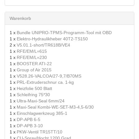
Warenkorb
1 x
Bundle UNIPRO-TPMS-Programm-Tool mit OBD
1 x
Elektro-Hydraulikheber 40T2-TS150
2 x
V5.01.1-short/TR618B/VE4
1 x
RFE/EM/L=615
1 x
RFE/EM/L=230
1 x
BOOSTER ATI-22
1 x
Group of Air 2015
1 x
V528.26-VALCOA/27-9,7/B70MS
1 x
PRL-Extruderschnur ca. 1-kg
1 x
Heizfolie 500 Blatt
1 x
Schleifring 75*30
1 x
Ultra-Maxi-Seal 6mm/24
1 x
Maxi-Seal Kombi-WE-SET-M3-4,5-6/30
1 x
Einschlagwerkzeug 385-1
1 x
DP-APB 6-5
1 x
DP-APB 3-10
1 x
PKW-Ventil TR15TT/10
1 x
CU-Spray/Hocht.1200 Grad