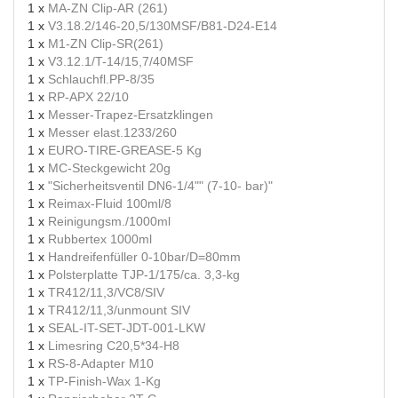
1 x
MA-ZN Clip-AR (261)
1 x
V3.18.2/146-20,5/130MSF/B81-D24-E14
1 x
M1-ZN Clip-SR(261)
1 x
V3.12.1/T-14/15,7/40MSF
1 x
Schlauchfl.PP-8/35
1 x
RP-APX 22/10
1 x
Messer-Trapez-Ersatzklingen
1 x
Messer elast.1233/260
1 x
EURO-TIRE-GREASE-5 Kg
1 x
MC-Steckgewicht 20g
1 x
"Sicherheitsventil DN6-1/4"" (7-10- bar)"
1 x
Reimax-Fluid 100ml/8
1 x
Reinigungsm./1000ml
1 x
Rubbertex 1000ml
1 x
Handreifenfüller 0-10bar/D=80mm
1 x
Polsterplatte TJP-1/175/ca. 3,3-kg
1 x
TR412/11,3/VC8/SIV
1 x
TR412/11,3/unmount SIV
1 x
SEAL-IT-SET-JDT-001-LKW
1 x
Limesring C20,5*34-H8
1 x
RS-8-Adapter M10
1 x
TP-Finish-Wax 1-Kg