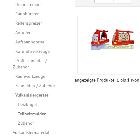
Brennstempel
Rauhbürsten
Reifenspreizer
Anroller
Aufspanndorne
Korundwerkzeuge
Profilschneider /
Zubehör
Rauhwerkzeuge
angezeigte Produkte:
1
bis
1
(vo
Schneiden / Zubehör
Vulkanisiergeräte
Heizbügel
Teilheizmulden
Zubehör
Vulkanisiermaterial