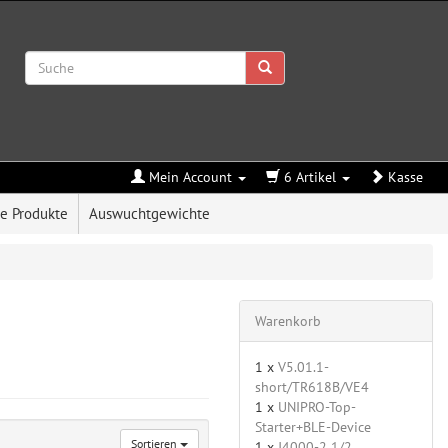
Mein Account
6 Artikel
Kasse
e Produkte
Auswuchtgewichte
Warenkorb
1 x
V5.01.1-
short/TR618B/VE4
1 x
UNIPRO-Top-
Starter+BLE-Device
Sortieren
1 x
J4000-2 1/2