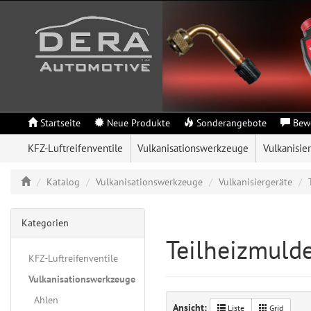
Startseite
Neue Produkte
Sonderangebote
Bew
KFZ-Luftreifenventile
Vulkanisationswerkzeuge
Vulkanisie
Katalog
Vulkanisationswerkzeuge
Vulkanisiergeräte
Kategorien
Teilheizmuld
KFZ-Luftreifenventile
Vulkanisationswerkzeuge
Ahlen
Ansicht:
Liste
Grid