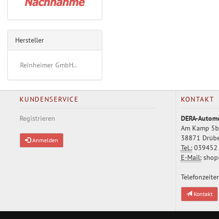
Hersteller
Reinheimer GmbH..
KUNDENSERVICE
KONTAKT
Registrieren
DERA-Autom
Am Kamp 5b
38871 Drüb
Anmelden
Tel.:
039452 
E-Mail:
shop
Telefonzeiten
Kontakt