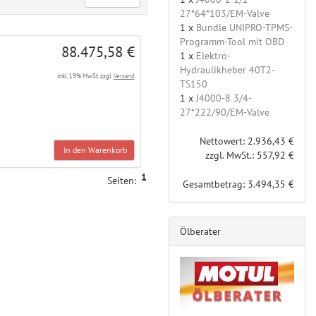
27*64*103/EM-Valve
1 x
Bundle UNIPRO-TPMS-
Programm-Tool mit OBD
88.475,58 €
1 x
Elektro-
Hydraulikheber 40T2-
inkl. 19% MwSt. zzgl.
Versand
TS150
1 x
J4000-8 3/4-
27*222/90/EM-Valve
Nettowert: 2.936,43 €
In den Warenkorb
zzgl. MwSt.: 557,92 €
1
Seiten:
Gesamtbetrag: 3.494,35 €
Ölberater