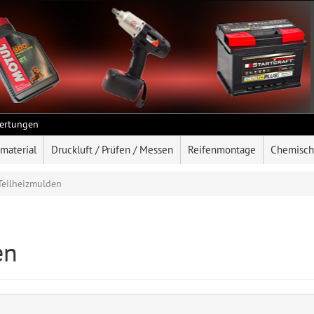
ertungen
rmaterial
Druckluft / Prüfen / Messen
Reifenmontage
Chemisch
Teilheizmulden
en