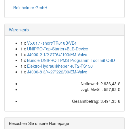
Reinheimer GmbH..
Warenkorb
1 x
V5.01.1-short/TR618B/VE4
1 x
UNIPRO-Top-Starter+BLE-Device
1 x
J4000-2 1/2 27*64*103/EM-Valve
1 x
Bundle UNIPRO-TPMS-Programm-Tool mit OBD
1 x
Elektro-Hydraulikheber 40T2-TS150
1 x
J4000-8 3/4-27*222/90/EM-Valve
Nettowert: 2.936,43 €
zzgl. MwSt.: 557,92 €
Gesamtbetrag: 3.494,35 €
Besuchen Sie unsere Homepage