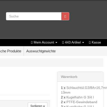
Mein Account
443 Artikel
Kasse
che Produkte
Auswuchtgewichte
Warenkorb
1 x
Schlauchtül.G3/8A=16,7mm
13mm
2 x
Kugelhahn G 3/4 I
2 x
PTFE-Gewindeband
Sortieren
2 x
Kugelhahn G 1/4 I