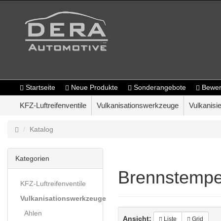
Startseite
Neue Produkte
Sonderangebote
Bewer
KFZ-Luftreifenventile
Vulkanisationswerkzeuge
Vulkanisie
Katalog
Kategorien
Brennstempe
KFZ-Luftreifenventile
Vulkanisationswerkzeuge
Ahlen
Ansicht:
Liste
Grid