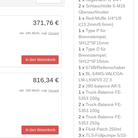
2 x
Schlauchtülle 6-M16
Überwurfmutter
1 x
Red-Muffe 1/4*1/8
371,76 €
i(13,2mm/8,6mm)
1 x
Type P für
inkl. 19% MwSt. zzgl.
Versand
Brennstempel,
SH12*SF15mm
1 x
Type D für
Brennstempel,
In den Warenkorb
SH12*SF15mm
1 x
674B/Reifenschaber
1 x
BL-54MS-VALCOA-
816,34 €
LM-LKW/V3.22.3
2 x
280-balance AR-5
inkl. 19% MwSt. zzgl.
Versand
1 x
Truck-Balance FE-
5353 200g
2 x
Truck-Balance FE-
5353 100g
2 x
Truck-Balance FE-
5353 250g
3 x
Fluid-Patch 250ml
In den Warenkorb
3 x
TLS-Füllpumpe 5/10-