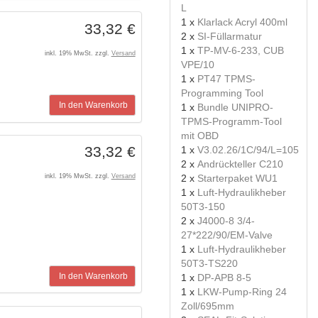
L
1 x
Klarlack Acryl 400ml
33,32 €
2 x
SI-Füllarmatur
1 x
TP-MV-6-233, CUB
inkl. 19% MwSt. zzgl.
Versand
VPE/10
1 x
PT47 TPMS-
Programming Tool
In den Warenkorb
1 x
Bundle UNIPRO-
TPMS-Programm-Tool
mit OBD
33,32 €
1 x
V3.02.26/1C/94/L=105
2 x
Andrückteller C210
2 x
Starterpaket WU1
inkl. 19% MwSt. zzgl.
Versand
1 x
Luft-Hydraulikheber
50T3-150
2 x
J4000-8 3/4-
27*222/90/EM-Valve
1 x
Luft-Hydraulikheber
50T3-TS220
In den Warenkorb
1 x
DP-APB 8-5
1 x
LKW-Pump-Ring 24
Zoll/695mm