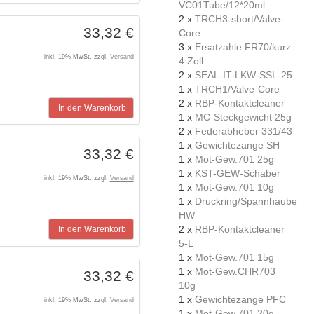
VC01Tube/12*20ml
2 x
TRCH3-short/Valve-
33,32 €
Core
3 x
Ersatzahle FR70/kurz
inkl. 19% MwSt. zzgl.
Versand
4 Zoll
2 x
SEAL-IT-LKW-SSL-25
1 x
TRCH1/Valve-Core
2 x
RBP-Kontaktcleaner
In den Warenkorb
1 x
MC-Steckgewicht 25g
2 x
Federabheber 331/43
1 x
Gewichtezange SH
33,32 €
1 x
Mot-Gew.701 25g
1 x
KST-GEW-Schaber
inkl. 19% MwSt. zzgl.
Versand
1 x
Mot-Gew.701 10g
1 x
Druckring/Spannhaube
HW
2 x
RBP-Kontaktcleaner
In den Warenkorb
5-L
1 x
Mot-Gew.701 15g
1 x
Mot-Gew.CHR703
33,32 €
10g
1 x
Gewichtezange PFC
inkl. 19% MwSt. zzgl.
Versand
1 x
Mot-Gew.701 20g