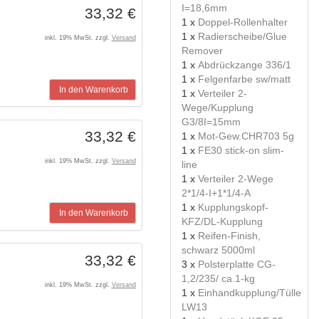
I=18,6mm
33,32 €
1 x
Doppel-Rollenhalter
1 x
Radierscheibe/Glue
inkl. 19% MwSt. zzgl.
Versand
Remover
1 x
Abdrückzange 336/1
1 x
Felgenfarbe sw/matt
In den Warenkorb
1 x
Verteiler 2-
Wege/Kupplung
G3/8I=15mm
33,32 €
1 x
Mot-Gew.CHR703 5g
1 x
FE30 stick-on slim-
inkl. 19% MwSt. zzgl.
Versand
line
1 x
Verteiler 2-Wege
2*1/4-I+1*1/4-A
1 x
Kupplungskopf-
In den Warenkorb
KFZ/DL-Kupplung
1 x
Reifen-Finish,
schwarz 5000ml
33,32 €
3 x
Polsterplatte CG-
1,2/235/ ca.1-kg
inkl. 19% MwSt. zzgl.
Versand
1 x
Einhandkupplung/Tülle
LW13