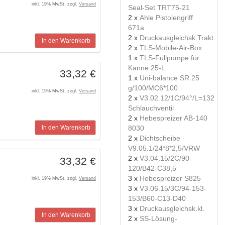
inkl. 19% MwSt. zzgl.
Versand
Seal-Set TRT75-21
2 x
Ahle Pistolengriff
671a
2 x
Druckausgleichsk.Trakt.
In den Warenkorb
2 x
TLS-Mobile-Air-Box
1 x
TLS-Füllpumpe für
Kanne 25-L
33,32 €
1 x
Uni-balance SR 25
g/100/MC6*100
inkl. 19% MwSt. zzgl.
Versand
2 x
V3.02.12/1C/94°/L=132
Schlauchventil
2 x
Hebespreizer AB-140
8030
In den Warenkorb
2 x
Dichtscheibe
V9.05.1/24*8*2,5/VRW
2 x
V3.04.15/2C/90-
33,32 €
120/B42-C38,5
3 x
Hebespreizer S825
inkl. 19% MwSt. zzgl.
Versand
3 x
V3.06.15/3C/94-153-
153/B60-C13-D40
3 x
Druckausgleichsk.kl.
In den Warenkorb
2 x
SS-Lösung-