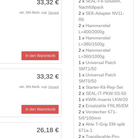
2 x
SEAL-Fit-Solution,
33,32 €
Nachfüllpack
2 x
SEK-Adapter NV11-
inkl. 19% MwSt. zzgl.
Versand
R6
2 x
Hammerstiel
L=400/2000g
1 x
Hammerstiel
L=380/1500g
2 x
Hammerstiel
In den Warenkorb
L=360/1000g
1 x
Universal Patch
SMT1/50
1 x
Universal Patch
33,32 €
SMT0/50
1 x
Starter-Kit-Rep-Set
inkl. 19% MwSt. zzgl.
Versand
2 x
SEAL-IT-PKW-SS-50
1 x
KWIK-Inserts LKW/20
2 x
Ersatzahle FRL95/EM
In den Warenkorb
2 x
Vorstecher 671-
5/6*100mm
2 x
Ahle T-Grip EM-split
26,18 €
671a-1
2 x
Transferahle-Pro-