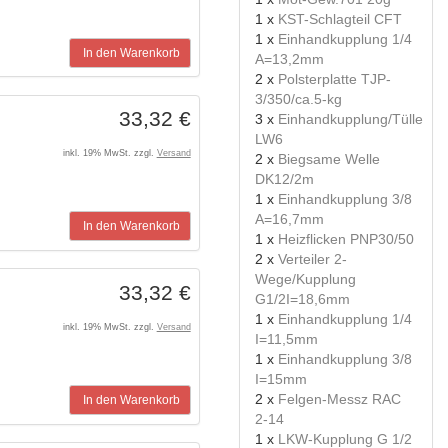
1 x
KST-Schlagteil CFT
1 x
Einhandkupplung 1/4
In den Warenkorb
A=13,2mm
2 x
Polsterplatte TJP-
3/350/ca.5-kg
33,32 €
3 x
Einhandkupplung/Tülle
LW6
inkl. 19% MwSt. zzgl.
Versand
2 x
Biegsame Welle
DK12/2m
1 x
Einhandkupplung 3/8
A=16,7mm
In den Warenkorb
1 x
Heizflicken PNP30/50
2 x
Verteiler 2-
Wege/Kupplung
33,32 €
G1/2I=18,6mm
1 x
Einhandkupplung 1/4
inkl. 19% MwSt. zzgl.
Versand
I=11,5mm
1 x
Einhandkupplung 3/8
I=15mm
2 x
Felgen-Messz RAC
In den Warenkorb
2-14
1 x
LKW-Kupplung G 1/2