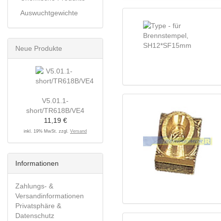
Auswuchtgewichte
Neue Produkte
V5.01.1-
short/TR618B/VE4
11,19 €
inkl. 19% MwSt. zzgl.
Versand
Informationen
Zahlungs- &
Versandinformationen
Privatsphäre &
Datenschutz