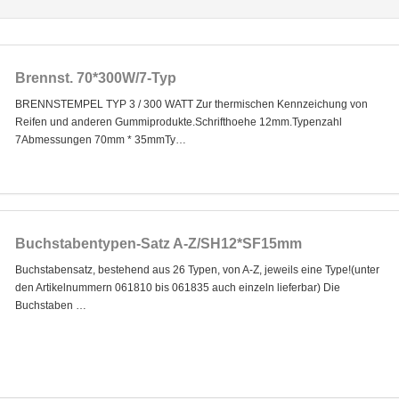
Brennst. 70*300W/7-Typ
BRENNSTEMPEL TYP 3 / 300 WATT Zur thermischen Kennzeichung von
Reifen und anderen Gummiprodukte.Schrifthoehe 12mm.Typenzahl
7Abmessungen 70mm * 35mmTy…
Buchstabentypen-Satz A-Z/SH12*SF15mm
Buchstabensatz, bestehend aus 26 Typen, von A-Z, jeweils eine Type!(unter
den Artikelnummern 061810 bis 061835 auch einzeln lieferbar) Die
Buchstaben …