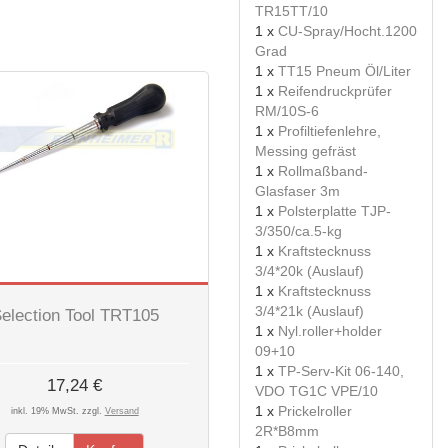
TR15TT/10
1 x
CU-Spray/Hocht.1200
Grad
1 x
TT15 Pneum Öl/Liter
1 x
Reifendruckprüfer
RM/10S-6
1 x
Profiltiefenlehre,
Messing gefräst
1 x
Rollmaßband-
Glasfaser 3m
1 x
Polsterplatte TJP-
3/350/ca.5-kg
1 x
Kraftstecknuss
3/4*20k (Auslauf)
1 x
Kraftstecknuss
3/4*21k (Auslauf)
election Tool TRT105
1 x
Nyl.roller+holder
09+10
1 x
TP-Serv-Kit 06-140,
17,24 €
VDO TG1C VPE/10
1 x
Prickelroller
inkl. 19% MwSt. zzgl.
Versand
2R*B8mm