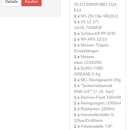
Details
Kaufen
20,5/130MSF/B81-D24-
E14
1 x
M1-ZN Clip-SR(261)
1 x
V3.12.1/T-
14/15,7/40MSF
1 x
Schlauchfl.PP-8/35
1 x
RP-APX 22/10
1 x
Messer-Trapez-
Ersatzklingen
1 x
Messer
elast.1233/260
1 x
EURO-TIRE-
GREASE-5 Kg
1 x
MC-Steckgewicht 20g
1 x
"Sicherheitsventil
DN6-1/4"" (7-10- bar)"
1 x
Reimax-Fluid 100ml/8
1 x
Reinigungsm./1000ml
1 x
Rubbertex 1000ml
1 x
Handreifenfüller 0-
10bar/D=80mm
1 x
Polsterplatte TJP-