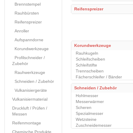
Brennstempel
Reifenspreizer
Rauhbürsten
Reifenspreizer
Anroller
Aufspanndorne
Korundwerkzeuge
Korundwerkzeuge
Rauhkugeln
Profilschneider /
Schleifscheiben
Zubehör
Schleifstifte
Trennscheiben
Rauhwerkzeuge
Fächerschleifer / Bänder
Schneiden / Zubehör
Schneiden / Zubehör
Vulkanisiergeräte
Hohlmesser
Vulkanisiermaterial
Messerwärmer
Scheren
Druckluft / Prüfen /
Spezialmesser
Messen
Wetzsteine
Reifenmontage
Zuschneidemesser
Chemische Produkte