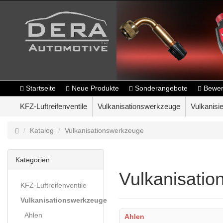
Startseite
Neue Produkte
Sonderangebote
Bewer
KFZ-Luftreifenventile
Vulkanisationswerkzeuge
Vulkanisie
Katalog
Vulkanisationswerkzeuge
Kategorien
Vulkanisati
KFZ-Luftreifenventile
Vulkanisationswerkzeuge
Ahlen
Ahlen