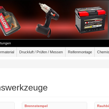
tungen
rmaterial
Druckluft / Prüfen / Messen
Reifenmontage
Chemis
onswerkzeuge
Brennstempel
Rauhbü