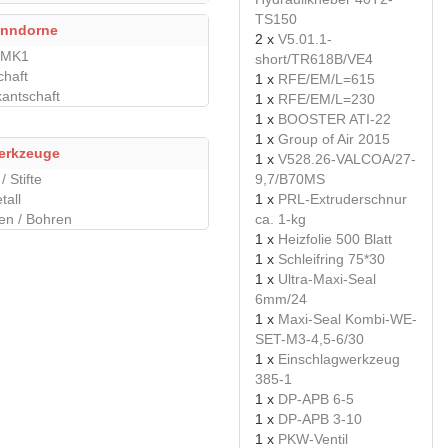
TS150
anndorne
2 x
V5.01.1-
 MK1
short/TR618B/VE4
haft
1 x
RFE/EM/L=615
antschaft
1 x
RFE/EM/L=230
1 x
BOOSTER ATI-22
1 x
Group of Air 2015
erkzeuge
1 x
V528.26-VALCOA/27-
/ Stifte
9,7/B70MS
tall
1 x
PRL-Extruderschnur
fen / Bohren
ca. 1-kg
1 x
Heizfolie 500 Blatt
1 x
Schleifring 75*30
1 x
Ultra-Maxi-Seal
6mm/24
1 x
Maxi-Seal Kombi-WE-
SET-M3-4,5-6/30
1 x
Einschlagwerkzeug
385-1
1 x
DP-APB 6-5
1 x
DP-APB 3-10
1 x
PKW-Ventil