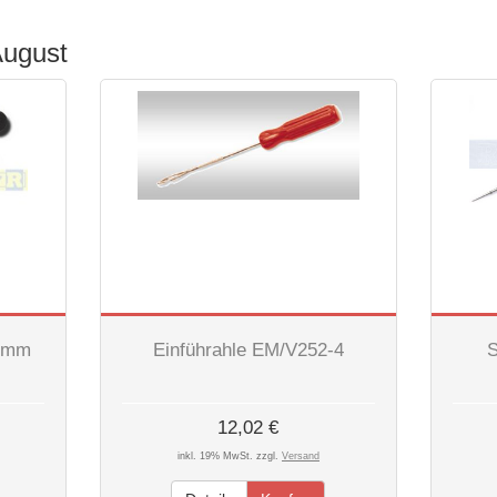
August
85mm
Einführahle EM/V252-4
S
12,02 €
inkl. 19% MwSt. zzgl.
Versand