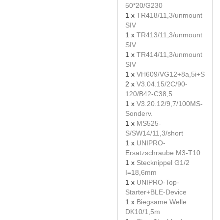
50*20/G230
1 x
TR418/11,3/unmount
SIV
1 x
TR413/11,3/unmount
SIV
1 x
TR414/11,3/unmount
SIV
1 x
VH609/VG12+8a,5i+S
2 x
V3.04.15/2C/90-
120/B42-C38,5
1 x
V3.20.12/9,7/100MS-
Sonderv.
1 x
MS525-
S/SW14/11,3/short
1 x
UNIPRO-
Ersatzschraube M3-T10
1 x
Stecknippel G1/2
I=18,6mm
1 x
UNIPRO-Top-
Starter+BLE-Device
1 x
Biegsame Welle
DK10/1,5m