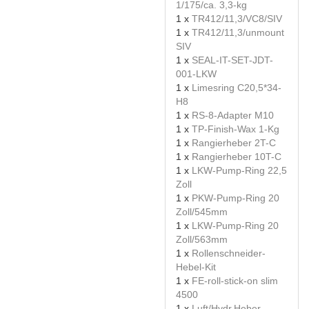
1/175/ca. 3,3-kg
1 x
TR412/11,3/VC8/SIV
1 x
TR412/11,3/unmount
SIV
1 x
SEAL-IT-SET-JDT-
001-LKW
1 x
Limesring C20,5*34-
H8
1 x
RS-8-Adapter M10
1 x
TP-Finish-Wax 1-Kg
1 x
Rangierheber 2T-C
1 x
Rangierheber 10T-C
1 x
LKW-Pump-Ring 22,5
Zoll
1 x
PKW-Pump-Ring 20
Zoll/545mm
1 x
LKW-Pump-Ring 20
Zoll/563mm
1 x
Rollenschneider-
Hebel-Kit
1 x
FE-roll-stick-on slim
4500
1 x
Luft/Hydr.Heber