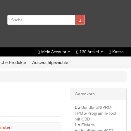
Mein Account
130 Artikel
Kasse
che Produkte
Auswuchtgewichte
Warenkorb
1 x
Bundle UNIPRO-
TPMS-Programm-Tool
mit OBD
1 x
Elektro-
rsten
Hydraulikheber 40T2-