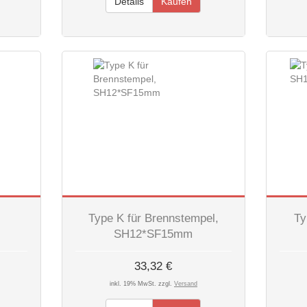
Details
Kaufen
Type K für Brennstempel,
Ty
SH12*SF15mm
33,32 €
inkl. 19% MwSt. zzgl.
Versand