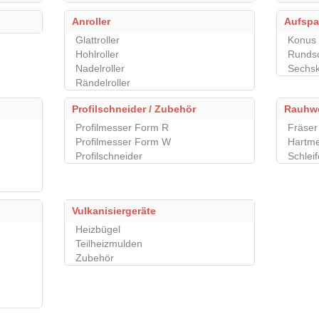
Anroller
Aufsp
Glattroller
Konus
Hohlroller
Rundsc
Nadelroller
Sechsk
Rändelroller
Profilschneider / Zubehör
Rauhw
Profilmesser Form R
Fräser 
Profilmesser Form W
Hartme
Profilschneider
Schlei
Vulkanisiergeräte
Heizbügel
Teilheizmulden
Zubehör