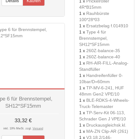
Details
Kaufen
1 x
Prickelroller
4R*B15mm
1 x
Rauhbürste
100*28*03
1 x
Ersatzbelag f.014910
1 x
Type 4 für
Brennstempel,
SH12*SF15mm
1 x
260Z-balance-35
1 x
260Z-balance-40
1 x
RH-AIR-FILL-Analog-
Standfüller
1 x
Handreifenfüller 0-
10bar/D=60mm
1 x
TP-MV-6-241, HUF
48mm Gen2 VPE/10
pe 6 für Brennstempel,
1 x
BLE-RDKS-4-Wheels-
SH12*SF15mm
Truck-Telemaster
1 x
TP-Serv-Kit 06-113,
Schrader Gen J VPE/10
33,32 €
1 x
Druckausgleichsk.kl.
inkl. 19% MwSt. zzgl.
Versand
1 x
MA-ZN Clip-AR (261)
1 x
V3.18.2/146-