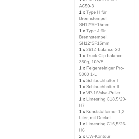
AC50-3
1 x
Type H für
Brennstempel,
SH12*SF15mm
1 x
Type J für
Brennstempel,
SH12*SF15mm
1 x
261Z-balance-20
1 x
Truck Clip balance
350g, 10/VE
1 x
Felgenreiniger Pro-
5000 1-L
1 x
Schlauchhalter I
1 x
Schlauchhalter II
1 x
VP-1/Valve-Puller
1 x
Limesring C18,5*29-
H7
1 x
Kunststoffeimer 1,2-
Liter, mit Deckel
1 x
Limesring C16,5*26-
H6
2 x
CW-Kontour