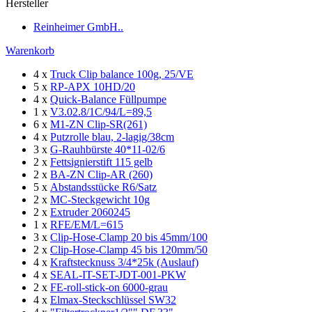
Hersteller
Reinheimer GmbH..
Warenkorb
4 x
Truck Clip balance 100g, 25/VE
5 x
RP-APX 10HD/20
4 x
Quick-Balance Füllpumpe
1 x
V3.02.8/1C/94/L=89,5
6 x
M1-ZN Clip-SR(261)
4 x
Putzrolle blau, 2-lagig/38cm
3 x
G-Rauhbürste 40*11-02/6
2 x
Fettsignierstift 115 gelb
2 x
BA-ZN Clip-AR (260)
5 x
Abstandsstücke R6/Satz
2 x
MC-Steckgewicht 10g
2 x
Extruder 2060245
1 x
RFE/EM/L=615
3 x
Clip-Hose-Clamp 20 bis 45mm/100
2 x
Clip-Hose-Clamp 45 bis 120mm/50
4 x
Kraftstecknuss 3/4*25k (Auslauf)
4 x
SEAL-IT-SET-JDT-001-PKW
2 x
FE-roll-stick-on 6000-grau
4 x
Elmax-Steckschlüssel SW32