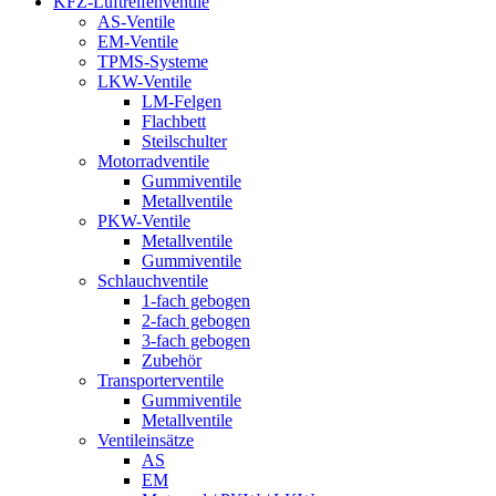
KFZ-Luftreifenventile
AS-Ventile
EM-Ventile
TPMS-Systeme
LKW-Ventile
LM-Felgen
Flachbett
Steilschulter
Motorradventile
Gummiventile
Metallventile
PKW-Ventile
Metallventile
Gummiventile
Schlauchventile
1-fach gebogen
2-fach gebogen
3-fach gebogen
Zubehör
Transporterventile
Gummiventile
Metallventile
Ventileinsätze
AS
EM