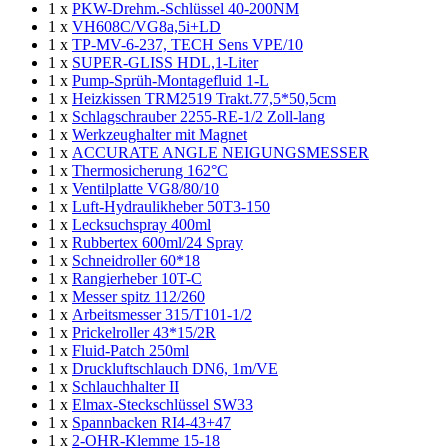
1 x
PKW-Drehm.-Schlüssel 40-200NM
1 x
VH608C/VG8a,5i+LD
1 x
TP-MV-6-237, TECH Sens VPE/10
1 x
SUPER-GLISS HDL,1-Liter
1 x
Pump-Sprüh-Montagefluid 1-L
1 x
Heizkissen TRM2519 Trakt.77,5*50,5cm
1 x
Schlagschrauber 2255-RE-1/2 Zoll-lang
1 x
Werkzeughalter mit Magnet
1 x
ACCURATE ANGLE NEIGUNGSMESSER
1 x
Thermosicherung 162°C
1 x
Ventilplatte VG8/80/10
1 x
Luft-Hydraulikheber 50T3-150
1 x
Lecksuchspray 400ml
1 x
Rubbertex 600ml/24 Spray
1 x
Schneidroller 60*18
1 x
Rangierheber 10T-C
1 x
Messer spitz 112/260
1 x
Arbeitsmesser 315/T101-1/2
1 x
Prickelroller 43*15/2R
1 x
Fluid-Patch 250ml
1 x
Druckluftschlauch DN6, 1m/VE
1 x
Schlauchhalter II
1 x
Elmax-Steckschlüssel SW33
1 x
Spannbacken RI4-43+47
1 x
2-OHR-Klemme 15-18