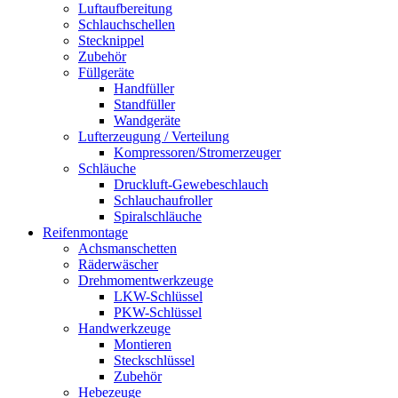
Luftaufbereitung
Schlauchschellen
Stecknippel
Zubehör
Füllgeräte
Handfüller
Standfüller
Wandgeräte
Lufterzeugung / Verteilung
Kompressoren/Stromerzeuger
Schläuche
Druckluft-Gewebeschlauch
Schlauchaufroller
Spiralschläuche
Reifenmontage
Achsmanschetten
Räderwäscher
Drehmomentwerkzeuge
LKW-Schlüssel
PKW-Schlüssel
Handwerkzeuge
Montieren
Steckschlüssel
Zubehör
Hebezeuge