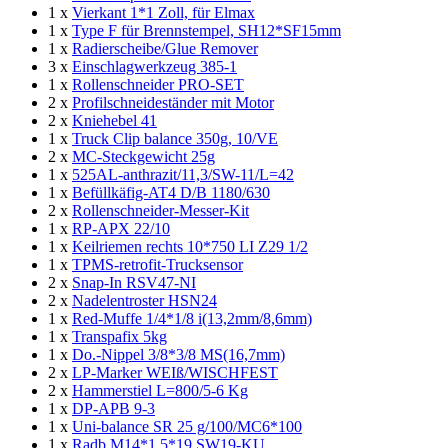
1 x
Vierkant 1*1 Zoll, für Elmax
1 x
Type F für Brennstempel, SH12*SF15mm
1 x
Radierscheibe/Glue Remover
3 x
Einschlagwerkzeug 385-1
1 x
Rollenschneider PRO-SET
2 x
Profilschneideständer mit Motor
2 x
Kniehebel 41
1 x
Truck Clip balance 350g, 10/VE
2 x
MC-Steckgewicht 25g
1 x
525AL-anthrazit/11,3/SW-11/L=42
1 x
Befüllkäfig-AT4 D/B 1180/630
2 x
Rollenschneider-Messer-Kit
1 x
RP-APX 22/10
1 x
Keilriemen rechts 10*750 LI Z29 1/2
1 x
TPMS-retrofit-Trucksensor
2 x
Snap-In RSV47-NI
2 x
Nadelentroster HSN24
1 x
Red-Muffe 1/4*1/8 i(13,2mm/8,6mm)
1 x
Transpafix 5kg
1 x
Do.-Nippel 3/8*3/8 MS(16,7mm)
2 x
LP-Marker WEIß/WISCHFEST
2 x
Hammerstiel L=800/5-6 Kg
1 x
DP-APB 9-3
1 x
Uni-balance SR 25 g/100/MC6*100
1 x
Radb.M14*1.5*19 SW19-KU