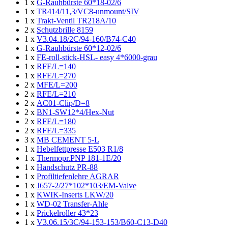
1 x
G-Rauhbürste 60*18-02/6
1 x
TR414/11,3/VC8-unmount/SIV
1 x
Trakt-Ventil TR218A/10
2 x
Schutzbrille 8159
1 x
V3.04.18/2C/94-160/B74-C40
1 x
G-Rauhbürste 60*12-02/6
1 x
FE-roll-stick-HSL- easy 4*6000-grau
1 x
RFE/L=140
1 x
RFE/L=270
2 x
MFE/L=200
2 x
RFE/L=210
2 x
AC01-Clip/D=8
2 x
BN1-SW12*4/Hex-Nut
2 x
RFE/L=180
2 x
RFE/L=335
3 x
MB CEMENT 5-L
1 x
Hebelfettpresse E503 R1/8
1 x
Thermopr.PNP 181-1E/20
1 x
Handschutz PR-88
1 x
Profiltiefenlehre AGRAR
1 x
J657-2/27*102*103/EM-Valve
1 x
KWIK-Inserts LKW/20
1 x
WD-02 Transfer-Ahle
1 x
Prickelroller 43*23
1 x
V3.06.15/3C/94-153-153/B60-C13-D40