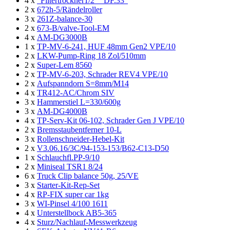
4 x
"Filtertrockner1/2"" DF.33"
2 x
672h-5/Rändelroller
3 x
261Z-balance-30
2 x
673-B/valve-Tool-EM
4 x
AM-DG3000B
1 x
TP-MV-6-241, HUF 48mm Gen2 VPE/10
2 x
LKW-Pump-Ring 18 Zol/510mm
2 x
Super-Lem 8560
2 x
TP-MV-6-203, Schrader REV4 VPE/10
2 x
Aufspanndorn S=8mm/M14
4 x
TR412-AC/Chrom SIV
3 x
Hammerstiel L=330/600g
3 x
AM-DG4000B
4 x
TP-Serv-Kit 06-102, Schrader Gen J VPE/10
2 x
Bremsstaubentferner 10-L
3 x
Rollenschneider-Hebel-Kit
2 x
V3.06.16/3C/94-153-153/B62-C13-D50
1 x
Schlauchfl.PP-9/10
2 x
Miniseal TSR1 8/24
6 x
Truck Clip balance 50g, 25/VE
3 x
Starter-Kit-Rep-Set
4 x
RP-FIX super car 1kg
3 x
WI-Pinsel 4/100 1611
4 x
Unterstellbock AB5-365
4 x
Sturz/Nachlauf-Messwerkzeug