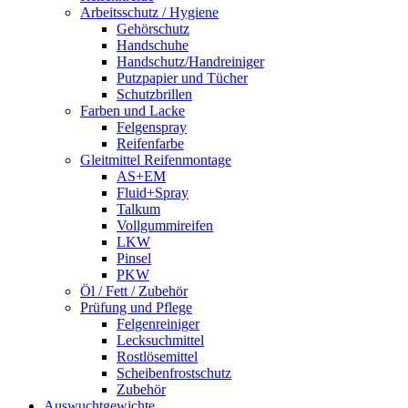
Arbeitsschutz / Hygiene
Gehörschutz
Handschuhe
Handschutz/Handreiniger
Putzpapier und Tücher
Schutzbrillen
Farben und Lacke
Felgenspray
Reifenfarbe
Gleitmittel Reifenmontage
AS+EM
Fluid+Spray
Talkum
Vollgummireifen
LKW
Pinsel
PKW
Öl / Fett / Zubehör
Prüfung und Pflege
Felgenreiniger
Lecksuchmittel
Rostlösemittel
Scheibenfrostschutz
Zubehör
Auswuchtgewichte