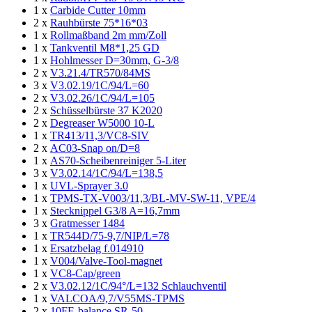
1 x
Carbide Cutter 10mm
2 x
Rauhbürste 75*16*03
1 x
Rollmaßband 2m mm/Zoll
1 x
Tankventil M8*1,25 GD
1 x
Hohlmesser D=30mm, G-3/8
2 x
V3.21.4/TR570/84MS
3 x
V3.02.19/1C/94/L=60
2 x
V3.02.26/1C/94/L=105
2 x
Schüsselbürste 37 K2020
2 x
Degreaser W5000 10-L
1 x
TR413/11,3/VC8-SIV
2 x
AC03-Snap on/D=8
1 x
AS70-Scheibenreiniger 5-Liter
3 x
V3.02.14/1C/94/L=138,5
1 x
UVL-Sprayer 3.0
1 x
TPMS-TX-V003/11,3/BL-MV-SW-11, VPE/4
1 x
Stecknippel G3/8 A=16,7mm
3 x
Gratmesser 1484
1 x
TR544D/75-9,7/NIP/L=78
1 x
Ersatzbelag f.014910
1 x
V004/Valve-Tool-magnet
1 x
VC8-Cap/green
2 x
V3.02.12/1C/94°/L=132 Schlauchventil
1 x
VALCOA/9,7/V55MS-TPMS
2 x
10FE-balance SR-50