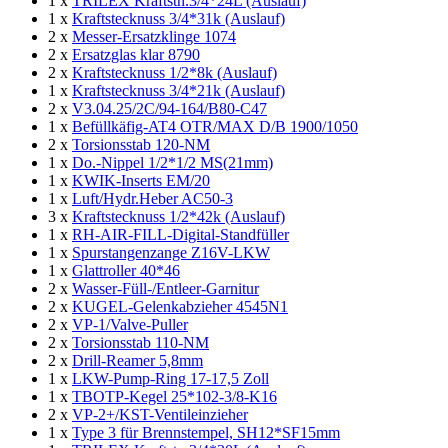
1 x
TRILEX Kraftstn.3/4*24L (Auslauf)
1 x
Kraftstecknuss 3/4*31k (Auslauf)
2 x
Messer-Ersatzklinge 1074
2 x
Ersatzglas klar 8790
2 x
Kraftstecknuss 1/2*8k (Auslauf)
1 x
Kraftstecknuss 3/4*21k (Auslauf)
2 x
V3.04.25/2C/94-164/B80-C47
1 x
Befüllkäfig-AT4 OTR/MAX D/B 1900/1050
2 x
Torsionsstab 120-NM
1 x
Do.-Nippel 1/2*1/2 MS(21mm)
1 x
KWIK-Inserts EM/20
1 x
Luft/Hydr.Heber AC50-3
3 x
Kraftstecknuss 1/2*42k (Auslauf)
1 x
RH-AIR-FILL-Digital-Standfüller
1 x
Spurstangenzange Z16V-LKW
1 x
Glattroller 40*46
2 x
Wasser-Füll-/Entleer-Garnitur
2 x
KUGEL-Gelenkabzieher 4545N1
2 x
VP-1/Valve-Puller
2 x
Torsionsstab 110-NM
2 x
Drill-Reamer 5,8mm
1 x
LKW-Pump-Ring 17-17,5 Zoll
1 x
TBOTP-Kegel 25*102-3/8-K16
2 x
VP-2+/KST-Ventileinzieher
1 x
Type 3 für Brennstempel, SH12*SF15mm