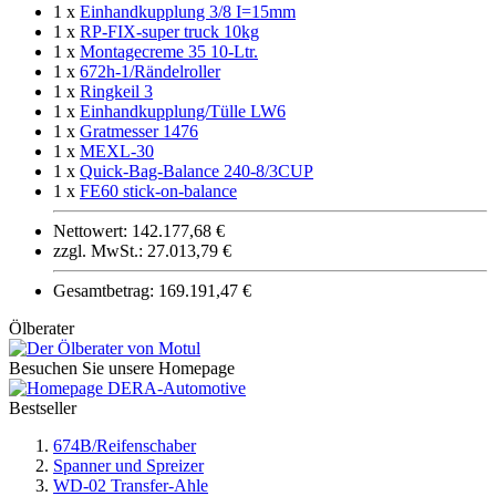
1 x
Einhandkupplung 3/8 I=15mm
1 x
RP-FIX-super truck 10kg
1 x
Montagecreme 35 10-Ltr.
1 x
672h-1/Rändelroller
1 x
Ringkeil 3
1 x
Einhandkupplung/Tülle LW6
1 x
Gratmesser 1476
1 x
MEXL-30
1 x
Quick-Bag-Balance 240-8/3CUP
1 x
FE60 stick-on-balance
Nettowert: 142.177,68 €
zzgl. MwSt.: 27.013,79 €
Gesamtbetrag: 169.191,47 €
Ölberater
Besuchen Sie unsere Homepage
Bestseller
674B/Reifenschaber
Spanner und Spreizer
WD-02 Transfer-Ahle