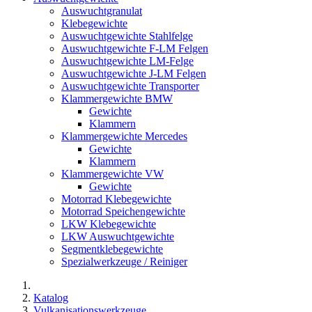
Auswuchtgranulat
Klebegewichte
Auswuchtgewichte Stahlfelge
Auswuchtgewichte F-LM Felgen
Auswuchtgewichte LM-Felge
Auswuchtgewichte J-LM Felgen
Auswuchtgewichte Transporter
Klammergewichte BMW
Gewichte
Klammern
Klammergewichte Mercedes
Gewichte
Klammern
Klammergewichte VW
Gewichte
Motorrad Klebegewichte
Motorrad Speichengewichte
LKW Klebegewichte
LKW Auswuchtgewichte
Segmentklebegewichte
Spezialwerkzeuge / Reiniger
Katalog
Vulkanisationswerkzeuge