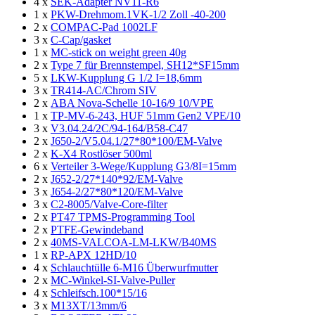
4 x
SEK-Adapter NV11-R6
1 x
PKW-Drehmom.1VK-1/2 Zoll -40-200
2 x
COMPAC-Pad 1002LF
3 x
C-Cap/gasket
1 x
MC-stick on weight green 40g
2 x
Type 7 für Brennstempel, SH12*SF15mm
5 x
LKW-Kupplung G 1/2 I=18,6mm
3 x
TR414-AC/Chrom SIV
2 x
ABA Nova-Schelle 10-16/9 10/VPE
1 x
TP-MV-6-243, HUF 51mm Gen2 VPE/10
3 x
V3.04.24/2C/94-164/B58-C47
2 x
J650-2/V5.04.1/27*80*100/EM-Valve
2 x
K-X4 Rostlöser 500ml
6 x
Verteiler 3-Wege/Kupplung G3/8I=15mm
2 x
J652-2/27*140*92/EM-Valve
3 x
J654-2/27*80*120/EM-Valve
3 x
C2-8005/Valve-Core-filter
2 x
PT47 TPMS-Programming Tool
2 x
PTFE-Gewindeband
2 x
40MS-VALCOA-LM-LKW/B40MS
1 x
RP-APX 12HD/10
4 x
Schlauchtülle 6-M16 Überwurfmutter
2 x
MC-Winkel-SI-Valve-Puller
4 x
Schleifsch.100*15/16
3 x
M13XT/13mm/6