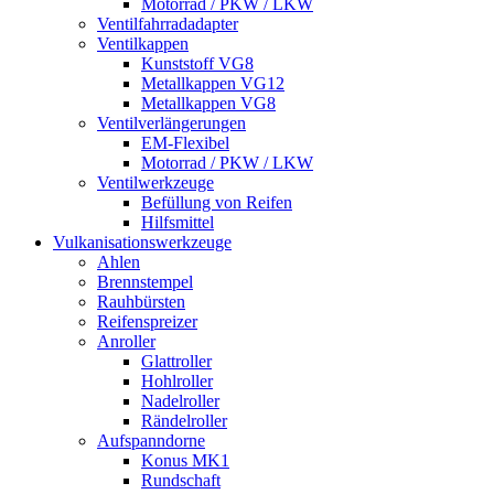
Motorrad / PKW / LKW
Ventilfahrradadapter
Ventilkappen
Kunststoff VG8
Metallkappen VG12
Metallkappen VG8
Ventilverlängerungen
EM-Flexibel
Motorrad / PKW / LKW
Ventilwerkzeuge
Befüllung von Reifen
Hilfsmittel
Vulkanisationswerkzeuge
Ahlen
Brennstempel
Rauhbürsten
Reifenspreizer
Anroller
Glattroller
Hohlroller
Nadelroller
Rändelroller
Aufspanndorne
Konus MK1
Rundschaft