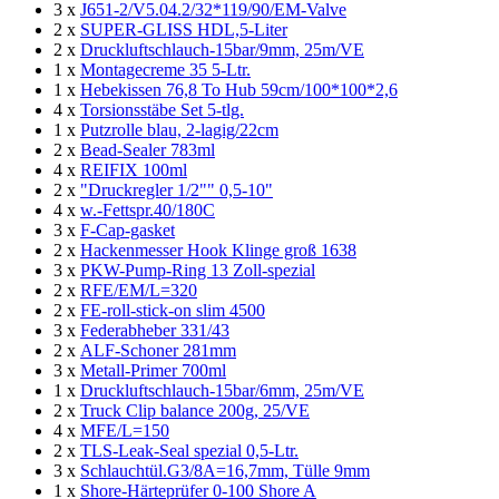
3 x
J651-2/V5.04.2/32*119/90/EM-Valve
2 x
SUPER-GLISS HDL,5-Liter
2 x
Druckluftschlauch-15bar/9mm, 25m/VE
1 x
Montagecreme 35 5-Ltr.
1 x
Hebekissen 76,8 To Hub 59cm/100*100*2,6
4 x
Torsionsstäbe Set 5-tlg.
1 x
Putzrolle blau, 2-lagig/22cm
2 x
Bead-Sealer 783ml
4 x
REIFIX 100ml
2 x
"Druckregler 1/2"" 0,5-10"
4 x
w.-Fettspr.40/180C
3 x
F-Cap-gasket
2 x
Hackenmesser Hook Klinge groß 1638
3 x
PKW-Pump-Ring 13 Zoll-spezial
2 x
RFE/EM/L=320
2 x
FE-roll-stick-on slim 4500
3 x
Federabheber 331/43
2 x
ALF-Schoner 281mm
3 x
Metall-Primer 700ml
1 x
Druckluftschlauch-15bar/6mm, 25m/VE
2 x
Truck Clip balance 200g, 25/VE
4 x
MFE/L=150
2 x
TLS-Leak-Seal spezial 0,5-Ltr.
3 x
Schlauchtül.G3/8A=16,7mm, Tülle 9mm
1 x
Shore-Härteprüfer 0-100 Shore A