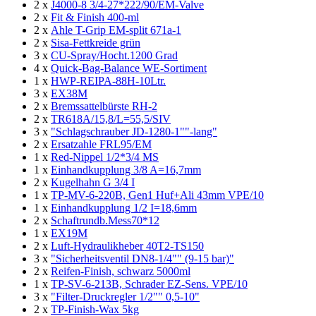
2 x
J4000-8 3/4-27*222/90/EM-Valve
2 x
Fit & Finish 400-ml
2 x
Ahle T-Grip EM-split 671a-1
2 x
Sisa-Fettkreide grün
3 x
CU-Spray/Hocht.1200 Grad
4 x
Quick-Bag-Balance WE-Sortiment
1 x
HWP-REIPA-88H-10Ltr.
3 x
EX38M
2 x
Bremssattelbürste RH-2
2 x
TR618A/15,8/L=55,5/SIV
3 x
"Schlagschrauber JD-1280-1""-lang"
2 x
Ersatzahle FRL95/EM
1 x
Red-Nippel 1/2*3/4 MS
1 x
Einhandkupplung 3/8 A=16,7mm
2 x
Kugelhahn G 3/4 I
1 x
TP-MV-6-220B, Gen1 Huf+Ali 43mm VPE/10
1 x
Einhandkupplung 1/2 I=18,6mm
2 x
Schaftrundb.Mess70*12
1 x
EX19M
2 x
Luft-Hydraulikheber 40T2-TS150
3 x
"Sicherheitsventil DN8-1/4"" (9-15 bar)"
2 x
Reifen-Finish, schwarz 5000ml
1 x
TP-SV-6-213B, Schrader EZ-Sens. VPE/10
3 x
"Filter-Druckregler 1/2"" 0,5-10"
2 x
TP-Finish-Wax 5kg