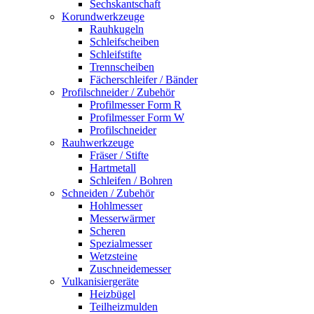
Sechskantschaft
Korundwerkzeuge
Rauhkugeln
Schleifscheiben
Schleifstifte
Trennscheiben
Fächerschleifer / Bänder
Profilschneider / Zubehör
Profilmesser Form R
Profilmesser Form W
Profilschneider
Rauhwerkzeuge
Fräser / Stifte
Hartmetall
Schleifen / Bohren
Schneiden / Zubehör
Hohlmesser
Messerwärmer
Scheren
Spezialmesser
Wetzsteine
Zuschneidemesser
Vulkanisiergeräte
Heizbügel
Teilheizmulden