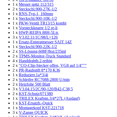
1 x
Messer spitz 112/315
2 x
Steckschl.900-27K-1/2
1 x
RNS-Typ-1, 160mm
1 x
Steckschl.900-10K-1/2
1 x
PKW-Ventil TR13/15 kombi
1 x
Vorsteckknarre 1/2 re-li
1 x
HWP-REIPA 88H-5Ltr.
3 x
V3.02.11/1C/98/L=126
1 x
Ersatz-Entgratmesser SAIT 14Z
1 x
Steckschl.900-22K-1/2
2 x
SS-Lösung-608F/8oz/235ml
2 x
TPMS-Monitor-Truck Standard
4 x
Handdrahtb.2-reihig
2 x
"CO-Clip-Stecker offen, VG8 auf 1/4"""
2 x
PR-Rauhstift 8*170 K36
1 x
Reduzierr.1a*3/4i
2 x
Schleifer RC7088-2800 U/min
2 x
Heizfolie 500 Blatt
3 x
V3.04.15/2C/90-120/B42-C38,5
2 x
KST-Schutz/071380
1 x
TRILEX Kraftstn.3/4*27L (Auslauf)
1 x
KST-Ersatzb.-Quick
1 x
Montagekopf KST-221718
3 x
V-Zange QUICK