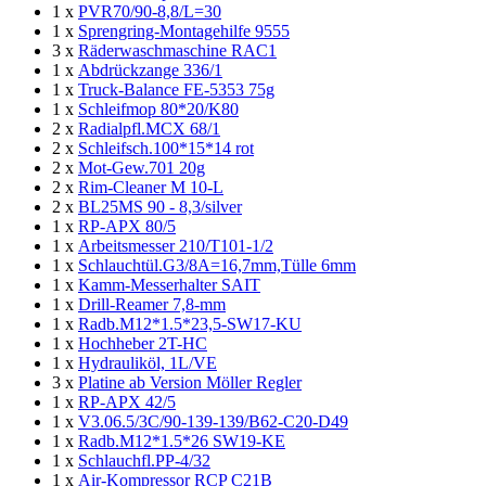
1 x
PVR70/90-8,8/L=30
1 x
Sprengring-Montagehilfe 9555
3 x
Räderwaschmaschine RAC1
1 x
Abdrückzange 336/1
1 x
Truck-Balance FE-5353 75g
1 x
Schleifmop 80*20/K80
2 x
Radialpfl.MCX 68/1
2 x
Schleifsch.100*15*14 rot
2 x
Mot-Gew.701 20g
2 x
Rim-Cleaner M 10-L
2 x
BL25MS 90 - 8,3/silver
1 x
RP-APX 80/5
1 x
Arbeitsmesser 210/T101-1/2
1 x
Schlauchtül.G3/8A=16,7mm,Tülle 6mm
1 x
Kamm-Messerhalter SAIT
1 x
Drill-Reamer 7,8-mm
1 x
Radb.M12*1.5*23,5-SW17-KU
1 x
Hochheber 2T-HC
1 x
Hydrauliköl, 1L/VE
3 x
Platine ab Version Möller Regler
1 x
RP-APX 42/5
1 x
V3.06.5/3C/90-139-139/B62-C20-D49
1 x
Radb.M12*1.5*26 SW19-KE
1 x
Schlauchfl.PP-4/32
1 x
Air-Kompressor RCP C21B