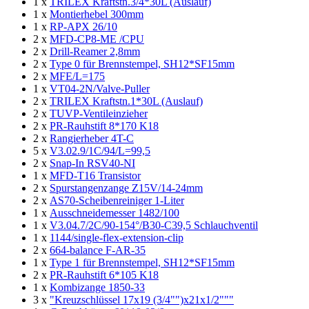
1 x
TRILEX Kraftstn.3/4*30L (Auslauf)
1 x
Montierhebel 300mm
1 x
RP-APX 26/10
2 x
MFD-CP8-ME /CPU
2 x
Drill-Reamer 2,8mm
2 x
Type 0 für Brennstempel, SH12*SF15mm
2 x
MFE/L=175
1 x
VT04-2N/Valve-Puller
2 x
TRILEX Kraftstn.1*30L (Auslauf)
2 x
TUVP-Ventileinzieher
2 x
PR-Rauhstift 8*170 K18
2 x
Rangierheber 4T-C
5 x
V3.02.9/1C/94/L=99,5
2 x
Snap-In RSV40-NI
1 x
MFD-T16 Transistor
2 x
Spurstangenzange Z15V/14-24mm
2 x
AS70-Scheibenreiniger 1-Liter
1 x
Ausschneidemesser 1482/100
1 x
V3.04.7/2C/90-154°/B30-C39,5 Schlauchventil
1 x
1144/single-flex-extension-clip
2 x
664-balance F-AR-35
1 x
Type 1 für Brennstempel, SH12*SF15mm
2 x
PR-Rauhstift 6*105 K18
1 x
Kombizange 1850-33
3 x
"Kreuzschlüssel 17x19 (3/4"")x21x1/2"""