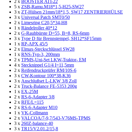
2 x
BOOSTER ATI-22
5 x
ZSB-Ramu.M18*1,5-H25-SW27
3 x
ZT-Hülsen 21mm/18*1,5, SW17 ZENTRIERHÜLSE
3 x
Universal Patch SMT0/50
2 x
Limesring C20,5*34-H8
1 x
Rändelroller 40*12
2 x
G-Rauhbürste D=55, B=8, RS-6mm
3 x
Type D für Brennstempel, SH12*SF15mm
1 x
RP-APX 45/5
2 x
Elmax-Steckschlüssel SW28
1 x
RNS-Typ-3, 200mm
2 x
TPMS-Uni-Set LKW-Traktor- EM
4 x
Stecknippel G1/4 I=11,5mm
2 x
Reifendruckprüfer RM/10S-6
3 x
CW-Kontour 100*38-K36
3 x
Anschlußset L-LKW 3/8 Zoll
2 x
Truck-Balance FE-5353 200g
1 x
EX-25M
2 x
RS-6-Adapter 3/8
2 x
RFE/L=115
2 x
RS-6-Adapter M10
1 x
VK-Collmann
2 x
VALCOA/7-9,7/543-V76MS-TPMS
3 x
260Z-balance-40
3 x
TR15/V2.01.2/15,8