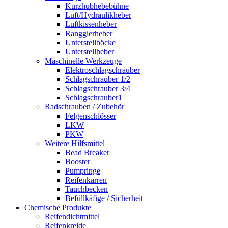
Kurzhubhebebühne
Luft/Hydraulikheber
Luftkissenheber
Ranggierheber
Unterstellböcke
Unterstellheber
Maschinelle Werkzeuge
Elektroschlagschrauber
Schlagschrauber 1/2
Schlagschrauber 3/4
Schlagschrauber1
Radschrauben / Zubehör
Felgenschlösser
LKW
PKW
Weitere Hilfsmittel
Bead Breaker
Booster
Pumpringe
Reifenkarren
Tauchbecken
Befüllkäfige / Sicherheit
Chemische Produkte
Reifendichtmittel
Reifenkreide