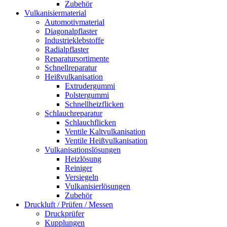
Zubehör
Vulkanisiermaterial
Automotivmaterial
Diagonalpflaster
Industrieklebstoffe
Radialpflaster
Reparatursortimente
Schnellreparatur
Heißvulkanisation
Extrudergummi
Polstergummi
Schnellheizflicken
Schlauchreparatur
Schlauchflicken
Ventile Kaltvulkanisation
Ventile Heißvulkanisation
Vulkanisationslösungen
Heizlösung
Reiniger
Versiegeln
Vulkanisierlösungen
Zubehör
Druckluft / Prüfen / Messen
Druckprüfer
Kupplungen