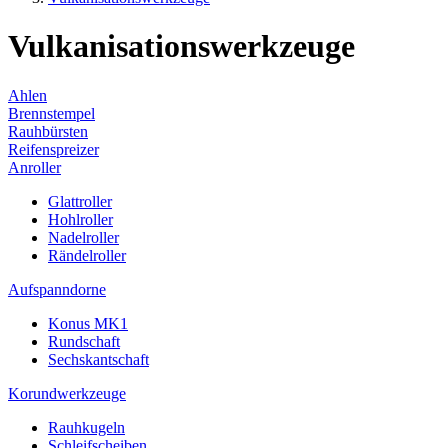
Vulkanisationswerkzeuge
Ahlen
Brennstempel
Rauhbürsten
Reifenspreizer
Anroller
Glattroller
Hohlroller
Nadelroller
Rändelroller
Aufspanndorne
Konus MK1
Rundschaft
Sechskantschaft
Korundwerkzeuge
Rauhkugeln
Schleifscheiben