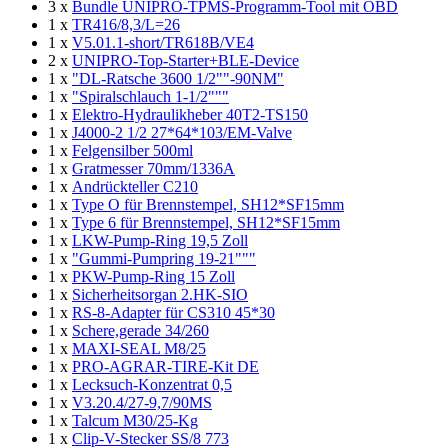
3 x
Bundle UNIPRO-TPMS-Programm-Tool mit OBD
1 x
TR416/8,3/L=26
1 x
V5.01.1-short/TR618B/VE4
2 x
UNIPRO-Top-Starter+BLE-Device
1 x
"DL-Ratsche 3600 1/2""-90NM"
1 x
"Spiralschlauch 1-1/2"""
1 x
Elektro-Hydraulikheber 40T2-TS150
1 x
J4000-2 1/2 27*64*103/EM-Valve
1 x
Felgensilber 500ml
1 x
Gratmesser 70mm/1336A
1 x
Andrückteller C210
1 x
Type O für Brennstempel, SH12*SF15mm
1 x
Type 6 für Brennstempel, SH12*SF15mm
1 x
LKW-Pump-Ring 19,5 Zoll
1 x
"Gummi-Pumpring 19-21"""
1 x
PKW-Pump-Ring 15 Zoll
1 x
Sicherheitsorgan 2.HK-SIO
1 x
RS-8-Adapter für CS310 45*30
1 x
Schere,gerade 34/260
1 x
MAXI-SEAL M8/25
1 x
PRO-AGRAR-TIRE-Kit DE
1 x
Lecksuch-Konzentrat 0,5
1 x
V3.20.4/27-9,7/90MS
1 x
Talcum M30/25-Kg
1 x
Clip-V-Stecker SS/8 773