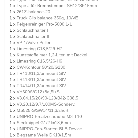
1 x
Type J für Brennstempel, SH12*SF15mm
1 x
261Z-balance-20
1 x
Truck Clip balance 350g, 10/VE
1 x
Felgenreiniger Pro-5000 1-L
1 x
Schlauchhalter I
1 x
Schlauchhalter II
1 x
VP-1/Valve-Puller
1 x
Limesring C18,5*29-H7
1 x
Kunststoffeimer 1,2-Liter, mit Deckel
1 x
Limesring C16,5*26-H6
2 x
CW-Kontour 50*20/G230
1 x
TR418/11,3/unmount SIV
1 x
TR413/11,3/unmount SIV
1 x
TR414/11,3/unmount SIV
1 x
VH609/VG12+8a,5i+S
2 x
V3.04.15/2C/90-120/B42-C38,5
1 x
V3.20.12/9,7/100MS-Sonderv.
1 x
MS525-S/SW14/11,3/short
1 x
UNIPRO-Ersatzschraube M3-T10
1 x
Stecknippel G1/2 I=18,6mm
1 x
UNIPRO-Top-Starter+BLE-Device
1 x
Biegsame Welle DK10/1,5m