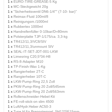
1 x
EURO-TIRE-GREASE-5 Kg
1 x
MC-Steckgewicht 20g
1 x
"Sicherheitsventil DN6-1/4"" (7-10- bar)"
1 x
Reimax-Fluid 100ml/8
1 x
Reinigungsm./1000ml
1 x
Rubbertex 1000ml
1 x
Handreifenfüller 0-10bar/D=80mm
1 x
Polsterplatte TJP-1/175/ca. 3,3-kg
1 x
TR412/11,3/VC8/SIV
1 x
TR412/11,3/unmount SIV
1 x
SEAL-IT-SET-JDT-001-LKW
1 x
Limesring C20,5*34-H8
1 x
RS-8-Adapter M10
1 x
TP-Finish-Wax 1-Kg
1 x
Rangierheber 2T-C
1 x
Rangierheber 10T-C
1 x
LKW-Pump-Ring 22,5 Zoll
1 x
PKW-Pump-Ring 20 Zoll/545mm
1 x
LKW-Pump-Ring 20 Zoll/563mm
1 x
Rollenschneider-Hebel-Kit
1 x
FE-roll-stick-on slim 4500
1 x
Luft/Hydr.Heber AC50-3
1 x
Type H für Brennstempel, SH12*SF15mm