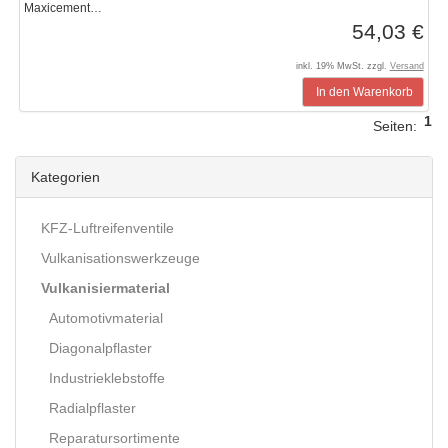
Maxicement…
54,03 €
inkl. 19% MwSt. zzgl.
Versand
In den Warenkorb
1
Seiten:
Kategorien
KFZ-Luftreifenventile
Vulkanisationswerkzeuge
Vulkanisiermaterial
Automotivmaterial
Diagonalpflaster
Industrieklebstoffe
Radialpflaster
Reparatursortimente