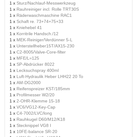
1 x
Sturz/Nachlauf-Messwerkzeug
1 x
Rauhreiniger incl. Rolle TRT30S
1 x
Räderwaschmaschine RAC1
1 x
Schaft re. 73+74+75+33
1 x
Kniehebel 41
1 x
Korritrile Handsch./12
1 x
MEK-Reiniger/Verdünner 5-L
1 x
Unterstellheber15T/AX15-230
1 x
C2-8005/Valve-Core-filter
1 x
MFE/L=125
1 x
SP-Abdrücker 8022
1 x
Lecksuchspray 400ml
1 x
Luft-Hydraulik Heber LHH22 20 To
1 x
AM-DG2000
1 x
Reifenspreizer KST/185mm
1 x
Profilmesser W2/20
1 x
2-OHR-Klemme 15-18
1 x
VC6/VG12-Key-Cap
1 x
C4-7002/LVC/long
1 x
Rauhkugel D60/M12/K18
1 x
Stecknippel VG8 I
1 x
10FE-balance SR-20