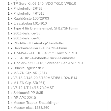
1 x
TP-Serv-Kit 06-140, VDO TG1C VPE/10
1 x
Prickelroller 2R*B8mm
1 x
Prickelroller 4R*B15mm
1 x
Rauhbürste 100*28*03
1 x
Ersatzbelag f.014910
1 x
Type 4 für Brennstempel, SH12*SF15mm
1 x
260Z-balance-35
1 x
260Z-balance-40
1 x
RH-AIR-FILL-Analog-Standfüller
1 x
Handreifenfüller 0-10bar/D=60mm
1 x
TP-MV-6-241, HUF 48mm Gen2 VPE/10
1 x
BLE-RDKS-4-Wheels-Truck-Telemaster
1 x
TP-Serv-Kit 06-113, Schrader Gen J VPE/10
1 x
Druckausgleichsk.kl.
1 x
MA-ZN Clip-AR (261)
1 x
V3.18.2/146-20,5/130MSF/B81-D24-E14
1 x
M1-ZN Clip-SR(261)
1 x
V3.12.1/T-14/15,7/40MSF
1 x
Schlauchfl.PP-8/35
1 x
RP-APX 22/10
1 x
Messer-Trapez-Ersatzklingen
1 x
Messer elast.1233/260