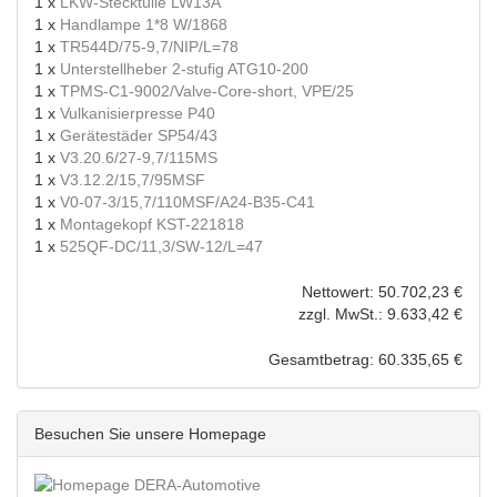
1 x
LKW-Stecktülle LW13A
1 x
Handlampe 1*8 W/1868
1 x
TR544D/75-9,7/NIP/L=78
1 x
Unterstellheber 2-stufig ATG10-200
1 x
TPMS-C1-9002/Valve-Core-short, VPE/25
1 x
Vulkanisierpresse P40
1 x
Gerätestäder SP54/43
1 x
V3.20.6/27-9,7/115MS
1 x
V3.12.2/15,7/95MSF
1 x
V0-07-3/15,7/110MSF/A24-B35-C41
1 x
Montagekopf KST-221818
1 x
525QF-DC/11,3/SW-12/L=47
Nettowert: 50.702,23 €
zzgl. MwSt.: 9.633,42 €
Gesamtbetrag: 60.335,65 €
Besuchen Sie unsere Homepage