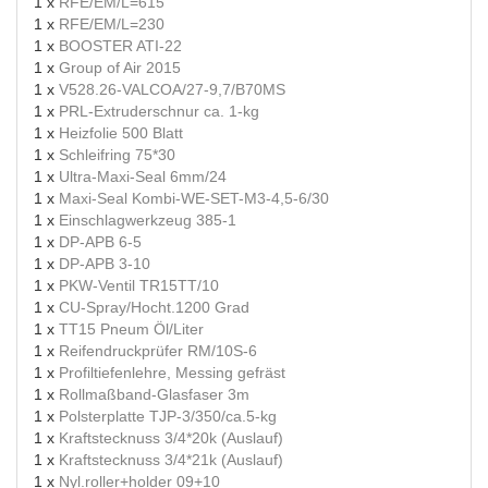
1 x
RFE/EM/L=615
1 x
RFE/EM/L=230
1 x
BOOSTER ATI-22
1 x
Group of Air 2015
1 x
V528.26-VALCOA/27-9,7/B70MS
1 x
PRL-Extruderschnur ca. 1-kg
1 x
Heizfolie 500 Blatt
1 x
Schleifring 75*30
1 x
Ultra-Maxi-Seal 6mm/24
1 x
Maxi-Seal Kombi-WE-SET-M3-4,5-6/30
1 x
Einschlagwerkzeug 385-1
1 x
DP-APB 6-5
1 x
DP-APB 3-10
1 x
PKW-Ventil TR15TT/10
1 x
CU-Spray/Hocht.1200 Grad
1 x
TT15 Pneum Öl/Liter
1 x
Reifendruckprüfer RM/10S-6
1 x
Profiltiefenlehre, Messing gefräst
1 x
Rollmaßband-Glasfaser 3m
1 x
Polsterplatte TJP-3/350/ca.5-kg
1 x
Kraftstecknuss 3/4*20k (Auslauf)
1 x
Kraftstecknuss 3/4*21k (Auslauf)
1 x
Nyl.roller+holder 09+10