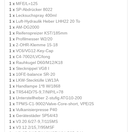
1 x
MFE/L=125
1 x
SP-Abdrücker 8022
1 x
Lecksuchspray 400ml
1 x
Luft-Hydraulik Heber LHH22 20 To
1 x
AM-DG2000
1 x
Reifenspreizer KST/185mm
1 x
Profilmesser W2/20
1 x
2-OHR-Klemme 15-18
1 x
VC6/VG12-Key-Cap
1 x
C4-7002/LVC/long
1 x
Rauhkugel D60/M12/K18
1 x
Stecknippel VG8 I
1 x
10FE-balance SR-20
1 x
LKW-Stecktülle LW13A
1 x
Handlampe 1*8 W/1868
1 x
TR544D/75-9,7/NIP/L=78
1 x
Unterstellheber 2-stufig ATG10-200
1 x
TPMS-C1-9002/Valve-Core-short, VPE/25
1 x
Vulkanisierpresse P40
1 x
Gerätestäder SP54/43
1 x
V3.20.6/27-9,7/115MS
1 x
V3.12.2/15,7/95MSF