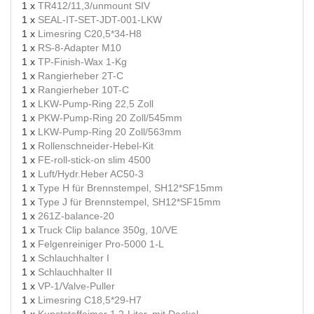
1 x
TR412/11,3/unmount SIV
1 x
SEAL-IT-SET-JDT-001-LKW
1 x
Limesring C20,5*34-H8
1 x
RS-8-Adapter M10
1 x
TP-Finish-Wax 1-Kg
1 x
Rangierheber 2T-C
1 x
Rangierheber 10T-C
1 x
LKW-Pump-Ring 22,5 Zoll
1 x
PKW-Pump-Ring 20 Zoll/545mm
1 x
LKW-Pump-Ring 20 Zoll/563mm
1 x
Rollenschneider-Hebel-Kit
1 x
FE-roll-stick-on slim 4500
1 x
Luft/Hydr.Heber AC50-3
1 x
Type H für Brennstempel, SH12*SF15mm
1 x
Type J für Brennstempel, SH12*SF15mm
1 x
261Z-balance-20
1 x
Truck Clip balance 350g, 10/VE
1 x
Felgenreiniger Pro-5000 1-L
1 x
Schlauchhalter I
1 x
Schlauchhalter II
1 x
VP-1/Valve-Puller
1 x
Limesring C18,5*29-H7