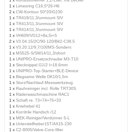
1 x
Kunststoffeimer 1,2-Liter, mit Deckel
1 x
Limesring C16,5*26-H6
2 x
CW-Kontour 50*20/G230
1 x
TR418/11,3/unmount SIV
1 x
TR413/11,3/unmount SIV
1 x
TR414/11,3/unmount SIV
1 x
VH609/VG12+8a,5i+S
2 x
V3.04.15/2C/90-120/B42-C38,5
1 x
V3.20.12/9,7/100MS-Sonderv.
1 x
MS525-S/SW14/11,3/short
1 x
UNIPRO-Ersatzschraube M3-T10
1 x
Stecknippel G1/2 I=18,6mm
1 x
UNIPRO-Top-Starter+BLE-Device
1 x
Biegsame Welle DK10/1,5m
1 x
Sturz/Nachlauf-Messwerkzeug
1 x
Rauhreiniger incl. Rolle TRT30S
1 x
Räderwaschmaschine RAC1
1 x
Schaft re. 73+74+75+33
1 x
Kniehebel 41
1 x
Korritrile Handsch./12
1 x
MEK-Reiniger/Verdünner 5-L
1 x
Unterstellheber15T/AX15-230
1 x
C2-8005/Valve-Core-filter