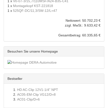
1 x
V0-07-3/15,7/110MSF/A24-B35-C41
1 x
Montagekopf KST-221818
1 x
525QF-DC/11,3/SW-12/L=47
Nettowert: 50.702,23 €
zzgl. MwSt.: 9.633,42 €
Gesamtbetrag: 60.335,65 €
Besuchen Sie unsere Homepage
Bestseller
HD AC-Clip 12V1-1/4" NPT
AC05-EM-Clip VG12/D=8
AC01-Clip/D=6