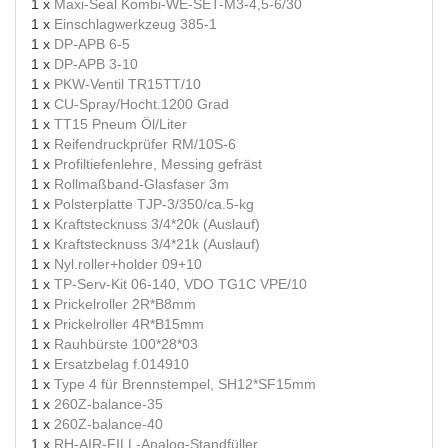
1 x
Maxi-Seal Kombi-WE-SET-M3-4,5-6/30
1 x
Einschlagwerkzeug 385-1
1 x
DP-APB 6-5
1 x
DP-APB 3-10
1 x
PKW-Ventil TR15TT/10
1 x
CU-Spray/Hocht.1200 Grad
1 x
TT15 Pneum Öl/Liter
1 x
Reifendruckprüfer RM/10S-6
1 x
Profiltiefenlehre, Messing gefräst
1 x
Rollmaßband-Glasfaser 3m
1 x
Polsterplatte TJP-3/350/ca.5-kg
1 x
Kraftstecknuss 3/4*20k (Auslauf)
1 x
Kraftstecknuss 3/4*21k (Auslauf)
1 x
Nyl.roller+holder 09+10
1 x
TP-Serv-Kit 06-140, VDO TG1C VPE/10
1 x
Prickelroller 2R*B8mm
1 x
Prickelroller 4R*B15mm
1 x
Rauhbürste 100*28*03
1 x
Ersatzbelag f.014910
1 x
Type 4 für Brennstempel, SH12*SF15mm
1 x
260Z-balance-35
1 x
260Z-balance-40
1 x
RH-AIR-FILL-Analog-Standfüller