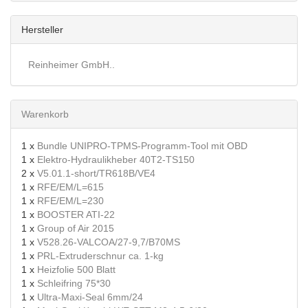
Hersteller
Reinheimer GmbH..
Warenkorb
1 x
Bundle UNIPRO-TPMS-Programm-Tool mit OBD
1 x
Elektro-Hydraulikheber 40T2-TS150
2 x
V5.01.1-short/TR618B/VE4
1 x
RFE/EM/L=615
1 x
RFE/EM/L=230
1 x
BOOSTER ATI-22
1 x
Group of Air 2015
1 x
V528.26-VALCOA/27-9,7/B70MS
1 x
PRL-Extruderschnur ca. 1-kg
1 x
Heizfolie 500 Blatt
1 x
Schleifring 75*30
1 x
Ultra-Maxi-Seal 6mm/24