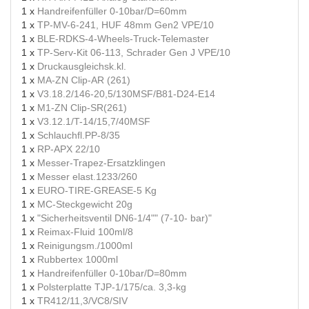
1 x
Handreifenfüller 0-10bar/D=60mm
1 x
TP-MV-6-241, HUF 48mm Gen2 VPE/10
1 x
BLE-RDKS-4-Wheels-Truck-Telemaster
1 x
TP-Serv-Kit 06-113, Schrader Gen J VPE/10
1 x
Druckausgleichsk.kl.
1 x
MA-ZN Clip-AR (261)
1 x
V3.18.2/146-20,5/130MSF/B81-D24-E14
1 x
M1-ZN Clip-SR(261)
1 x
V3.12.1/T-14/15,7/40MSF
1 x
Schlauchfl.PP-8/35
1 x
RP-APX 22/10
1 x
Messer-Trapez-Ersatzklingen
1 x
Messer elast.1233/260
1 x
EURO-TIRE-GREASE-5 Kg
1 x
MC-Steckgewicht 20g
1 x
"Sicherheitsventil DN6-1/4"" (7-10- bar)"
1 x
Reimax-Fluid 100ml/8
1 x
Reinigungsm./1000ml
1 x
Rubbertex 1000ml
1 x
Handreifenfüller 0-10bar/D=80mm
1 x
Polsterplatte TJP-1/175/ca. 3,3-kg
1 x
TR412/11,3/VC8/SIV