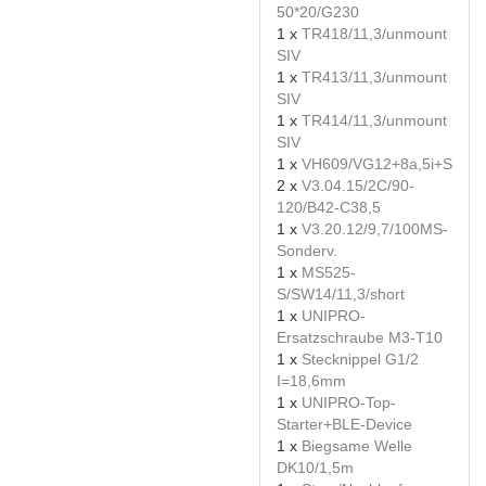
50*20/G230
1 x
TR418/11,3/unmount
SIV
1 x
TR413/11,3/unmount
SIV
1 x
TR414/11,3/unmount
SIV
1 x
VH609/VG12+8a,5i+S
2 x
V3.04.15/2C/90-
120/B42-C38,5
1 x
V3.20.12/9,7/100MS-
Sonderv.
1 x
MS525-
S/SW14/11,3/short
1 x
UNIPRO-
Ersatzschraube M3-T10
1 x
Stecknippel G1/2
I=18,6mm
1 x
UNIPRO-Top-
Starter+BLE-Device
1 x
Biegsame Welle
DK10/1,5m