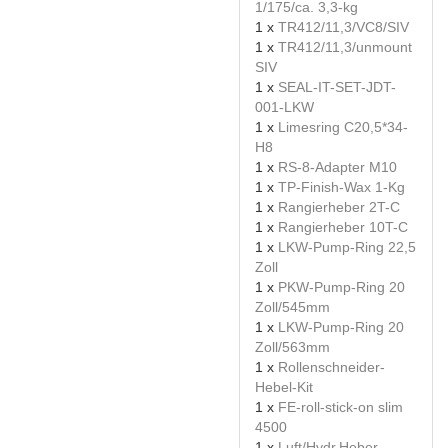
1/175/ca. 3,3-kg
1 x
TR412/11,3/VC8/SIV
1 x
TR412/11,3/unmount
SIV
1 x
SEAL-IT-SET-JDT-
001-LKW
1 x
Limesring C20,5*34-
H8
1 x
RS-8-Adapter M10
1 x
TP-Finish-Wax 1-Kg
1 x
Rangierheber 2T-C
1 x
Rangierheber 10T-C
1 x
LKW-Pump-Ring 22,5
Zoll
1 x
PKW-Pump-Ring 20
Zoll/545mm
1 x
LKW-Pump-Ring 20
Zoll/563mm
1 x
Rollenschneider-
Hebel-Kit
1 x
FE-roll-stick-on slim
4500
1 x
Luft/Hydr.Heber