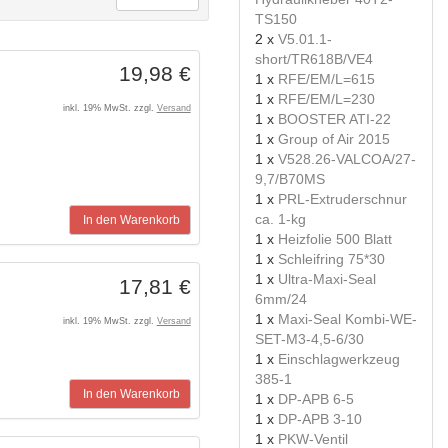
TS150
2 x
V5.01.1-
short/TR618B/VE4
19,98 €
1 x
RFE/EM/L=615
1 x
RFE/EM/L=230
inkl. 19% MwSt. zzgl.
Versand
1 x
BOOSTER ATI-22
1 x
Group of Air 2015
1 x
V528.26-VALCOA/27-
9,7/B70MS
1 x
PRL-Extruderschnur
ca. 1-kg
In den Warenkorb
1 x
Heizfolie 500 Blatt
1 x
Schleifring 75*30
1 x
Ultra-Maxi-Seal
17,81 €
6mm/24
1 x
Maxi-Seal Kombi-WE-
inkl. 19% MwSt. zzgl.
Versand
SET-M3-4,5-6/30
1 x
Einschlagwerkzeug
385-1
In den Warenkorb
1 x
DP-APB 6-5
1 x
DP-APB 3-10
1 x
PKW-Ventil