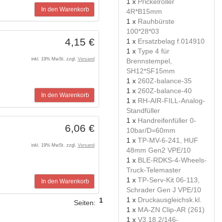
1 x
Prickelroller
In den Warenkorb
4R*B15mm
1 x
Rauhbürste
100*28*03
4,15 €
1 x
Ersatzbelag f.014910
1 x
Type 4 für
inkl. 19% MwSt. zzgl.
Versand
Brennstempel,
SH12*SF15mm
1 x
260Z-balance-35
1 x
260Z-balance-40
In den Warenkorb
1 x
RH-AIR-FILL-Analog-
Standfüller
1 x
Handreifenfüller 0-
6,06 €
10bar/D=60mm
1 x
TP-MV-6-241, HUF
inkl. 19% MwSt. zzgl.
Versand
48mm Gen2 VPE/10
1 x
BLE-RDKS-4-Wheels-
Truck-Telemaster
1 x
TP-Serv-Kit 06-113,
In den Warenkorb
Schrader Gen J VPE/10
1 x
Druckausgleichsk.kl.
1
Seiten:
1 x
MA-ZN Clip-AR (261)
1 x
V3.18.2/146-