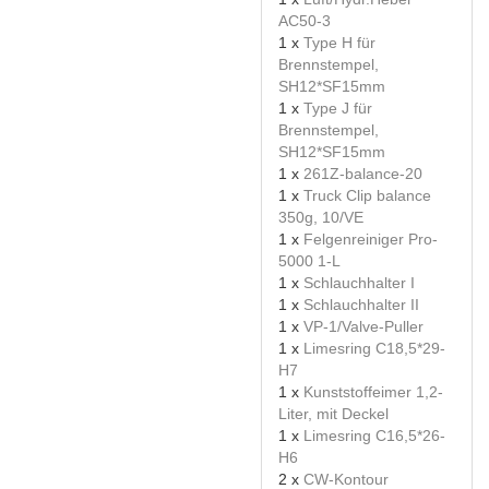
AC50-3
1 x
Type H für
Brennstempel,
SH12*SF15mm
1 x
Type J für
Brennstempel,
SH12*SF15mm
1 x
261Z-balance-20
1 x
Truck Clip balance
350g, 10/VE
1 x
Felgenreiniger Pro-
5000 1-L
1 x
Schlauchhalter I
1 x
Schlauchhalter II
1 x
VP-1/Valve-Puller
1 x
Limesring C18,5*29-
H7
1 x
Kunststoffeimer 1,2-
Liter, mit Deckel
1 x
Limesring C16,5*26-
H6
2 x
CW-Kontour