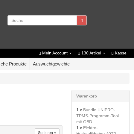
Mein Account
130 Artikel
Kasse
che Produkte
Auswuchtgewichte
Warenkorb
1 x
Bundle UNIPRO-
TPMS-Programm-Tool
mit OBD
1 x
Elektro-
Sortieren
Hydraulikheber 40T2-