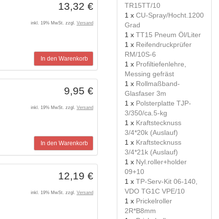
13,32 €
TR15TT/10
1 x
CU-Spray/Hocht.1200
inkl. 19% MwSt. zzgl.
Versand
Grad
1 x
TT15 Pneum Öl/Liter
1 x
Reifendruckprüfer
RM/10S-6
In den Warenkorb
1 x
Profiltiefenlehre,
Messing gefräst
1 x
Rollmaßband-
9,95 €
Glasfaser 3m
1 x
Polsterplatte TJP-
inkl. 19% MwSt. zzgl.
Versand
3/350/ca.5-kg
1 x
Kraftstecknuss
3/4*20k (Auslauf)
1 x
Kraftstecknuss
In den Warenkorb
3/4*21k (Auslauf)
1 x
Nyl.roller+holder
09+10
12,19 €
1 x
TP-Serv-Kit 06-140,
VDO TG1C VPE/10
inkl. 19% MwSt. zzgl.
Versand
1 x
Prickelroller
2R*B8mm