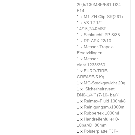
20,5/130MSF/B81-D24-
E14
1 x
M1-ZN Clip-SR(261)
1 x
V3.12.1/T-
14/15,7/40MSF
1 x
Schlauchfl.PP-8/35
1 x
RP-APX 22/10
1 x
Messer-Trapez-
Ersatzklingen
1 x
Messer
elast.1233/260
1 x
EURO-TIRE-
GREASE-5 Kg
1 x
MC-Steckgewicht 20g
1 x
"Sicherheitsventil
DN6-1/4"" (7-10- bar)"
1 x
Reimax-Fluid 100ml/8
1 x
Reinigungsm./1000ml
1 x
Rubbertex 1000ml
1 x
Handreifenfüller 0-
10bar/D=80mm
1 x
Polsterplatte TJP-