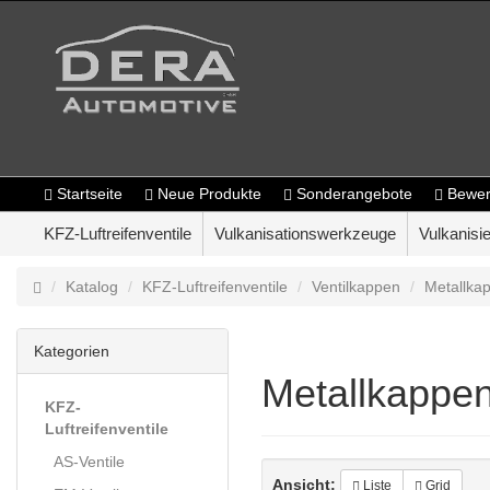
Startseite
Neue Produkte
Sonderangebote
Bewer
KFZ-Luftreifenventile
Vulkanisationswerkzeuge
Vulkanisie
Katalog
KFZ-Luftreifenventile
Ventilkappen
Metallka
Kategorien
Metallkappe
KFZ-
Luftreifenventile
AS-Ventile
Ansicht:
Liste
Grid