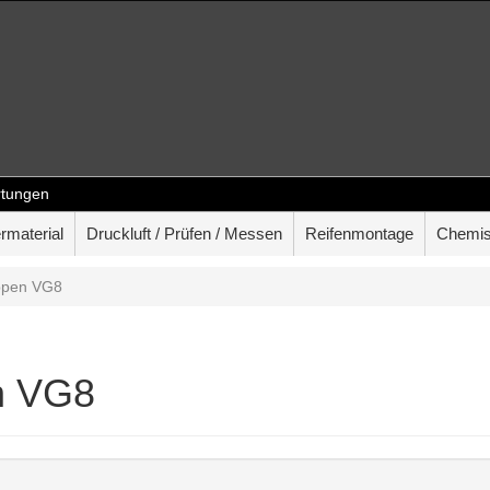
tungen
rmaterial
Druckluft / Prüfen / Messen
Reifenmontage
Chemis
ppen VG8
n VG8