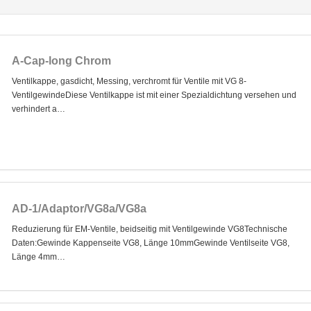
A-Cap-long Chrom
Ventilkappe, gasdicht, Messing, verchromt für Ventile mit VG 8-
VentilgewindeDiese Ventilkappe ist mit einer Spezialdichtung versehen und
verhindert a…
AD-1/Adaptor/VG8a/VG8a
Reduzierung für EM-Ventile, beidseitig mit Ventilgewinde VG8Technische
Daten:Gewinde Kappenseite VG8, Länge 10mmGewinde Ventilseite VG8,
Länge 4mm…