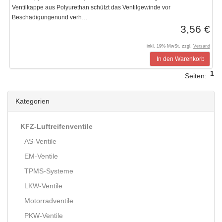
Ventilkappe aus Polyurethan schützt das Ventilgewinde vor
Beschädigungenund verh…
3,56 €
inkl. 19% MwSt. zzgl.
Versand
In den Warenkorb
1
Seiten:
Kategorien
KFZ-Luftreifenventile
AS-Ventile
EM-Ventile
TPMS-Systeme
LKW-Ventile
Motorradventile
PKW-Ventile