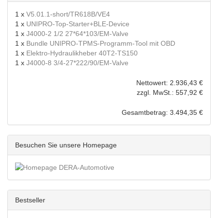
1 x
V5.01.1-short/TR618B/VE4
1 x
UNIPRO-Top-Starter+BLE-Device
1 x
J4000-2 1/2 27*64*103/EM-Valve
1 x
Bundle UNIPRO-TPMS-Programm-Tool mit OBD
1 x
Elektro-Hydraulikheber 40T2-TS150
1 x
J4000-8 3/4-27*222/90/EM-Valve
Nettowert: 2.936,43 €
zzgl. MwSt.: 557,92 €
Gesamtbetrag: 3.494,35 €
Besuchen Sie unsere Homepage
Bestseller