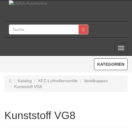
Toggl
Navig
KATEGORIEN
Katalog
KFZ-Luftreifenventile
Ventilkappen
Kunststoff VG8
Kunststoff VG8