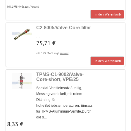
inkl. 19% MwSt. zzgl.
Versand
In den Warenkorb
C2-8005/Valve-Core-filter
…
75,71 €
inkl. 19% MwSt. zzgl.
Versand
In den Warenkorb
TPMS-C1-9002/Valve-
Core-short, VPE/25
Spezial-Ventileinsatz 3-teilig,
Messing vernickelt, mit rotem
Dichtring für
hoheBetriebstemperaturen. Einsatz
für TPMS-Aluminium-Ventile.Durch
die s…
8,33 €