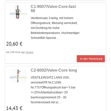
C1-9007/Valve-Core-fast
fill
Ventileinsatz 3-teilig, mit hohem
Öffnungsdruck, Messing vernickelt,
mit Dichtring für hohe
Betriebstemperaturen. Hochwertiger
Schnellfüll-Spezial…
20,60 €
inkl. 19% MwSt. zzgl.
Versand
In den Warenkorb
C2-8002/Valve-Core long
VENTILEINSATZ LANG VG5,
vernickeltTR Nr.C1DIN
Nr.7757Öffnungsdruck bar> 5 bar
+/-25%Arbeitsdruckbar< 20
barAnzugsmoment 25 - 30
NcmVernickelt mit sc…
14,43 €