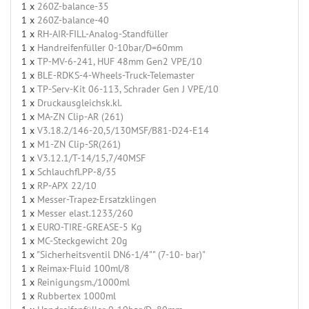
1 x
260Z-balance-35
1 x
260Z-balance-40
1 x
RH-AIR-FILL-Analog-Standfüller
1 x
Handreifenfüller 0-10bar/D=60mm
1 x
TP-MV-6-241, HUF 48mm Gen2 VPE/10
1 x
BLE-RDKS-4-Wheels-Truck-Telemaster
1 x
TP-Serv-Kit 06-113, Schrader Gen J VPE/10
1 x
Druckausgleichsk.kl.
1 x
MA-ZN Clip-AR (261)
1 x
V3.18.2/146-20,5/130MSF/B81-D24-E14
1 x
M1-ZN Clip-SR(261)
1 x
V3.12.1/T-14/15,7/40MSF
1 x
Schlauchfl.PP-8/35
1 x
RP-APX 22/10
1 x
Messer-Trapez-Ersatzklingen
1 x
Messer elast.1233/260
1 x
EURO-TIRE-GREASE-5 Kg
1 x
MC-Steckgewicht 20g
1 x
"Sicherheitsventil DN6-1/4"" (7-10- bar)"
1 x
Reimax-Fluid 100ml/8
1 x
Reinigungsm./1000ml
1 x
Rubbertex 1000ml