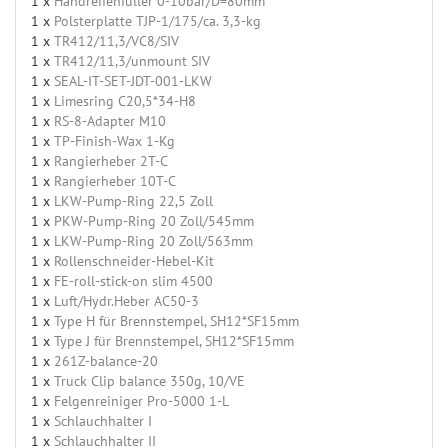
1 x
Handreifenfüller 0-10bar/D=80mm
1 x
Polsterplatte TJP-1/175/ca. 3,3-kg
1 x
TR412/11,3/VC8/SIV
1 x
TR412/11,3/unmount SIV
1 x
SEAL-IT-SET-JDT-001-LKW
1 x
Limesring C20,5*34-H8
1 x
RS-8-Adapter M10
1 x
TP-Finish-Wax 1-Kg
1 x
Rangierheber 2T-C
1 x
Rangierheber 10T-C
1 x
LKW-Pump-Ring 22,5 Zoll
1 x
PKW-Pump-Ring 20 Zoll/545mm
1 x
LKW-Pump-Ring 20 Zoll/563mm
1 x
Rollenschneider-Hebel-Kit
1 x
FE-roll-stick-on slim 4500
1 x
Luft/Hydr.Heber AC50-3
1 x
Type H für Brennstempel, SH12*SF15mm
1 x
Type J für Brennstempel, SH12*SF15mm
1 x
261Z-balance-20
1 x
Truck Clip balance 350g, 10/VE
1 x
Felgenreiniger Pro-5000 1-L
1 x
Schlauchhalter I
1 x
Schlauchhalter II