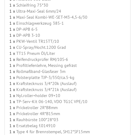
1 x
Schleifring 75*30
1 x
Ultra-Maxi-Seal 6mm/24
1 x
Maxi-Seal Kombi-WE-SET-M3-4,5-6/30
1 x
Einschlagwerkzeug 385-1
1 x
DP-APB 6-5
1 x
DP-APB 3-10
1 x
PKW-Ventil TR15TT/10
1 x
CU-Spray/Hocht.1200 Grad
1 x
TT15 Pneum Öl/Liter
1 x
Reifendruckprüfer RM/10S-6
1 x
Profiltiefenlehre, Messing gefräst
1 x
Rollmaßband-Glasfaser 3m
1 x
Polsterplatte TJP-3/350/ca.5-kg
1 x
Kraftstecknuss 3/4*20k (Auslauf)
1 x
Kraftstecknuss 3/4*21k (Auslauf)
1 x
Nyl.roller+holder 09+10
1 x
TP-Serv-Kit 06-140, VDO TG1C VPE/10
1 x
Prickelroller 2R*B8mm
1 x
Prickelroller 4R*B15mm
1 x
Rauhbürste 100*28*03
1 x
Ersatzbelag f.014910
1 x
Type 4 für Brennstempel, SH12*SF15mm