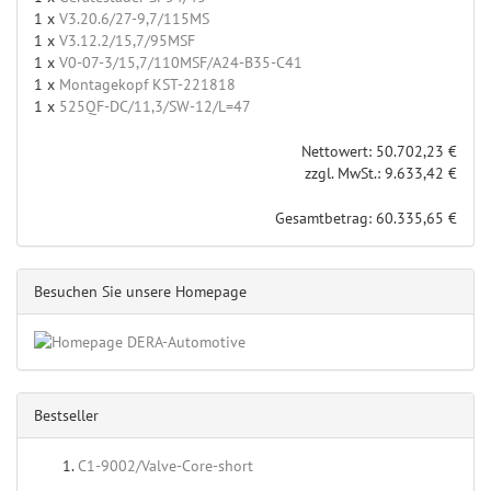
1 x
V3.20.6/27-9,7/115MS
1 x
V3.12.2/15,7/95MSF
1 x
V0-07-3/15,7/110MSF/A24-B35-C41
1 x
Montagekopf KST-221818
1 x
525QF-DC/11,3/SW-12/L=47
Nettowert: 50.702,23 €
zzgl. MwSt.: 9.633,42 €
Gesamtbetrag: 60.335,65 €
Besuchen Sie unsere Homepage
Bestseller
C1-9002/Valve-Core-short