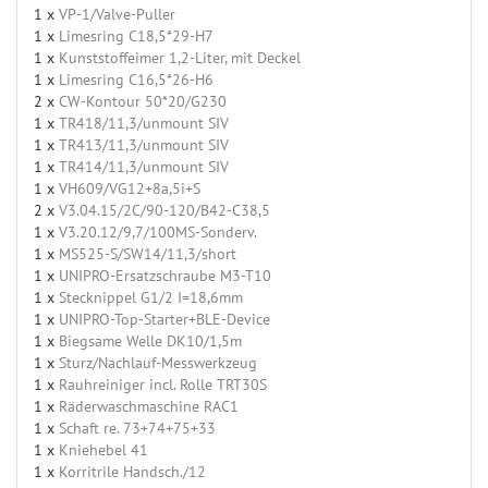
1 x
VP-1/Valve-Puller
1 x
Limesring C18,5*29-H7
1 x
Kunststoffeimer 1,2-Liter, mit Deckel
1 x
Limesring C16,5*26-H6
2 x
CW-Kontour 50*20/G230
1 x
TR418/11,3/unmount SIV
1 x
TR413/11,3/unmount SIV
1 x
TR414/11,3/unmount SIV
1 x
VH609/VG12+8a,5i+S
2 x
V3.04.15/2C/90-120/B42-C38,5
1 x
V3.20.12/9,7/100MS-Sonderv.
1 x
MS525-S/SW14/11,3/short
1 x
UNIPRO-Ersatzschraube M3-T10
1 x
Stecknippel G1/2 I=18,6mm
1 x
UNIPRO-Top-Starter+BLE-Device
1 x
Biegsame Welle DK10/1,5m
1 x
Sturz/Nachlauf-Messwerkzeug
1 x
Rauhreiniger incl. Rolle TRT30S
1 x
Räderwaschmaschine RAC1
1 x
Schaft re. 73+74+75+33
1 x
Kniehebel 41
1 x
Korritrile Handsch./12