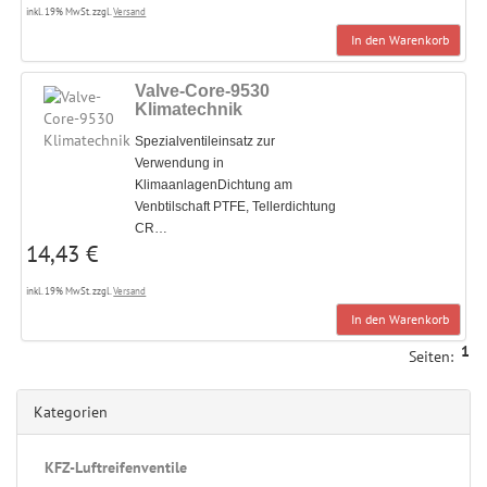
inkl. 19% MwSt. zzgl.
Versand
In den Warenkorb
Valve-Core-9530
Klimatechnik
Spezialventileinsatz zur
Verwendung in
KlimaanlagenDichtung am
Venbtilschaft PTFE, Tellerdichtung
CR…
14,43 €
inkl. 19% MwSt. zzgl.
Versand
In den Warenkorb
1
Seiten:
Kategorien
KFZ-Luftreifenventile