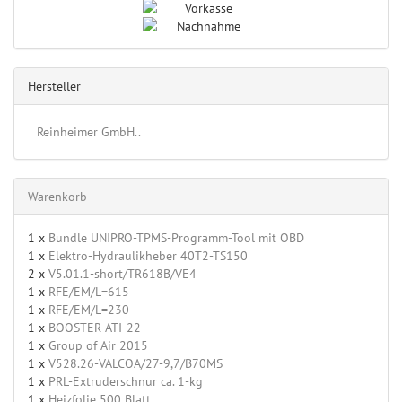
Hersteller
Reinheimer GmbH..
Warenkorb
1 x
Bundle UNIPRO-TPMS-Programm-Tool mit OBD
1 x
Elektro-Hydraulikheber 40T2-TS150
2 x
V5.01.1-short/TR618B/VE4
1 x
RFE/EM/L=615
1 x
RFE/EM/L=230
1 x
BOOSTER ATI-22
1 x
Group of Air 2015
1 x
V528.26-VALCOA/27-9,7/B70MS
1 x
PRL-Extruderschnur ca. 1-kg
1 x
Heizfolie 500 Blatt