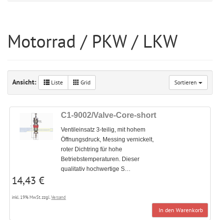
Motorrad / PKW / LKW
Ansicht:
Liste
Grid
Sortieren
C1-9002/Valve-Core-short
Ventileinsatz 3-teilig, mit hohem
Öffnungsdruck, Messing vernickelt,
roter Dichtring für hohe
Betriebstemperaturen. Dieser
qualitativ hochwertige S…
14,43 €
inkl. 19% MwSt. zzgl.
Versand
In den Warenkorb