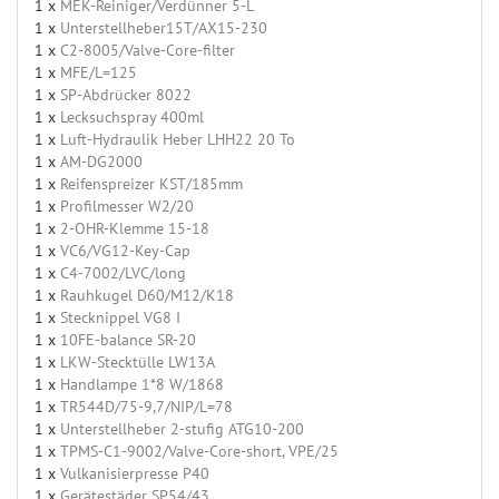
1 x
MEK-Reiniger/Verdünner 5-L
1 x
Unterstellheber15T/AX15-230
1 x
C2-8005/Valve-Core-filter
1 x
MFE/L=125
1 x
SP-Abdrücker 8022
1 x
Lecksuchspray 400ml
1 x
Luft-Hydraulik Heber LHH22 20 To
1 x
AM-DG2000
1 x
Reifenspreizer KST/185mm
1 x
Profilmesser W2/20
1 x
2-OHR-Klemme 15-18
1 x
VC6/VG12-Key-Cap
1 x
C4-7002/LVC/long
1 x
Rauhkugel D60/M12/K18
1 x
Stecknippel VG8 I
1 x
10FE-balance SR-20
1 x
LKW-Stecktülle LW13A
1 x
Handlampe 1*8 W/1868
1 x
TR544D/75-9,7/NIP/L=78
1 x
Unterstellheber 2-stufig ATG10-200
1 x
TPMS-C1-9002/Valve-Core-short, VPE/25
1 x
Vulkanisierpresse P40
1 x
Gerätestäder SP54/43