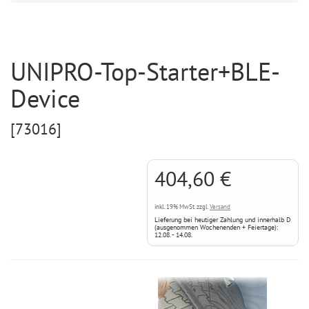
UNIPRO-Top-Starter+BLE-
Device
[73016]
404,60 €
inkl. 19% MwSt. zzgl.
Versand
Lieferung bei heutiger Zahlung und innerhalb D
(ausgenommen Wochenenden + Feiertage):
12.08. - 14.08.