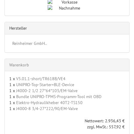
Hersteller
Reinheimer GmbH..
Warenkorb
1 x
V5.01.1-short/TR618B/VE4
1 x
UNIPRO-Top-Starter+BLE-Device
1 x
J4000-2 1/2 27*64*103/EM-Valve
1 x
Bundle UNIPRO-TPMS-Programm-Tool mit OBD
1 x
Elektro-Hydraulikheber 40T2-TS150
1 x
J4000-8 3/4-27*222/90/EM-Valve
Nettowert: 2.936,43 €
zzgl. MwSt.: 557,92 €