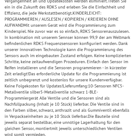
Vergangenheit an und Updatekosten werden eliminiert.Treten Sie
ein in die Zukunft des RDKS und erleben Sie die Einfachheit und
Effizienz, die jede Werkstattbenötigt.KINDERLEICHT:
PROGRAMMIEREN / AUSLESEN / KOPIEREN / KREIEREN OHNE
AUFWANDMit unserem Gerät wird die Programmierung zum
Kinderspiel. Nie zuvor war es so einfach, RDKS Sensorenauszulesen.
In kombination mit unserem Sennser können 99,9 der am Weltmark
befindenlichen RDKS Frequenzsensoren konfiguriert werden. Dank
unserer innovativen Technologie kann die Programmierung des
Sensors auch im eingebauten Zustand erfolgen. Keine komplizierten
Schritte, keine zeitaufwendigen Prozeduren. Einfach den Sensor im
Reifen installieren und die Sensoren programmieren - in kürzester
Zeit erledigt!Das erforderliche Update für die Programmierung ist
zeitlich unbegrenzt und kostenlos für unsere Kundenverfügbar.
Keine Folgekosten für Updates!Lieferumfang:10-Sensoren NFC5-
Metallventile silber5-Metallventile schwarz 1-BLE-
Programmiergerät Alle Ventile und die Sensoren sind als
Nachfüllpackung (Inhalt je 10 Stück) lieferbar. Die Ventile sind in
den Farben silber, schwarz, anthrazit und als Gummiventil ebenfalls
in Verpackseinheiten zu je 10 Stück lieferbar.Die Bauteile sind
jeweils separat bestellbar, eine unnötige Lagerhaltung für den
gleichen Sensor, montiertmit jeweils unterschiedlichen Ventilen
wird somit vermieden.