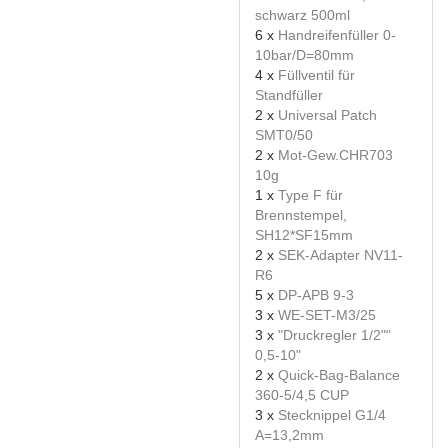
schwarz 500ml
6 x
Handreifenfüller 0-
10bar/D=80mm
4 x
Füllventil für
Standfüller
2 x
Universal Patch
SMT0/50
2 x
Mot-Gew.CHR703
10g
1 x
Type F für
Brennstempel,
SH12*SF15mm
2 x
SEK-Adapter NV11-
R6
5 x
DP-APB 9-3
3 x
WE-SET-M3/25
3 x
"Druckregler 1/2""
0,5-10"
2 x
Quick-Bag-Balance
360-5/4,5 CUP
3 x
Stecknippel G1/4
A=13,2mm