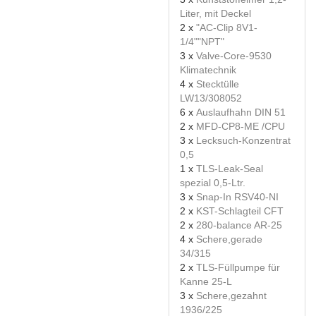
Liter, mit Deckel
2 x
"AC-Clip 8V1-
1/4""NPT"
3 x
Valve-Core-9530
Klimatechnik
4 x
Stecktülle
LW13/308052
6 x
Auslaufhahn DIN 51
2 x
MFD-CP8-ME /CPU
3 x
Lecksuch-Konzentrat
0,5
1 x
TLS-Leak-Seal
spezial 0,5-Ltr.
3 x
Snap-In RSV40-NI
2 x
KST-Schlagteil CFT
2 x
280-balance AR-25
4 x
Schere,gerade
34/315
2 x
TLS-Füllpumpe für
Kanne 25-L
3 x
Schere,gezahnt
1936/225