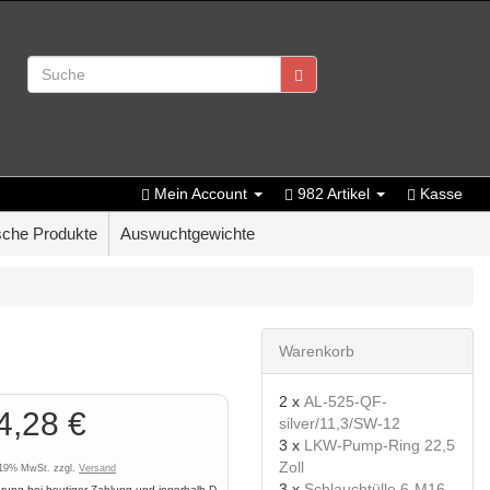
Mein Account
982 Artikel
Kasse
che Produkte
Auswuchtgewichte
Warenkorb
2 x
AL-525-QF-
4,28 €
silver/11,3/SW-12
3 x
LKW-Pump-Ring 22,5
Zoll
. 19% MwSt. zzgl.
Versand
3 x
Schlauchtülle 6-M16
erung bei heutiger Zahlung und innerhalb D