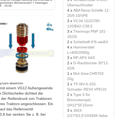
genommen Wochenenden + Feiertage):
Überwurfmutter
8. - 16.08.
4 x
ABA Nova-Schelle 12-
20/9 10/VPE
3 x
V3.04.15/2C/90-
120/B42-C38,5
3 x
Thermopr.PNP 181-
1E/20
2 x
Schleifstift 6*6-weiß/I
4 x
Hammerstiel
L=400/2000g
3 x
RP-APX 44/5
2 x
G-Rauhbürste 30*12-
02/6
1 x
Mot-Gew.CHR703
20g
ng kann abweichen
2 x
TP-MV-6-203,
il mit einem VG12 Außengewinde
Schrader REV4 VPE/10
e Dichtscheibe dichted die
2 x
Type 5 für
 der Reifendruck von Traktoren
Brennstempel,
hres Traktors angeschlossen. Ein
SH12*SF15mm
uf das Reifenventil
3 x
J653-
0,8 bar senken Sie z. B. bei
2/27*63,5*103/EM-Valve