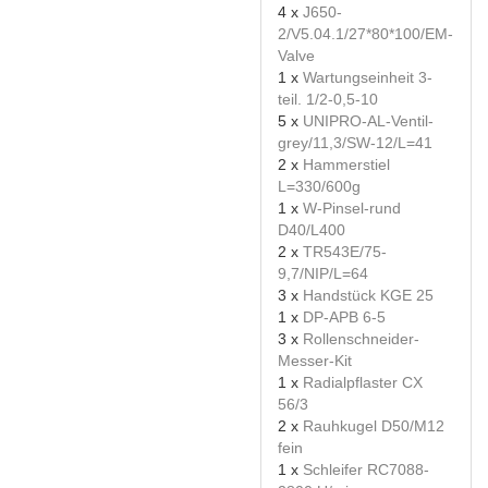
4 x
J650-
2/V5.04.1/27*80*100/EM-
Valve
1 x
Wartungseinheit 3-
teil. 1/2-0,5-10
5 x
UNIPRO-AL-Ventil-
grey/11,3/SW-12/L=41
2 x
Hammerstiel
L=330/600g
1 x
W-Pinsel-rund
D40/L400
2 x
TR543E/75-
9,7/NIP/L=64
3 x
Handstück KGE 25
1 x
DP-APB 6-5
3 x
Rollenschneider-
Messer-Kit
1 x
Radialpflaster CX
56/3
2 x
Rauhkugel D50/M12
fein
1 x
Schleifer RC7088-