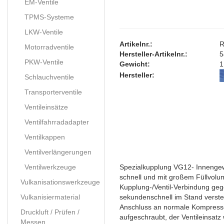
EM-Ventile
TPMS-Systeme
LKW-Ventile
Artikelnr.:
R
Motorradventile
Hersteller-Artikelnr.:
5
PKW-Ventile
Gewicht:
1
Hersteller:
Schlauchventile
Transporterventile
Ventileinsätze
Ventilfahrradadapter
Ventilkappen
Ventilverlängerungen
Ventilwerkzeuge
Spezialkupplung VG12- Innengew
schnell und mit großem Füllvolum
Vulkanisationswerkzeuge
Kupplung-/Ventil-Verbindung geg
Vulkanisiermaterial
sekundenschnell im Stand verstel
Anschluss an normale Kompressor
Druckluft / Prüfen /
aufgeschraubt, der Ventileinsatz 
Messen