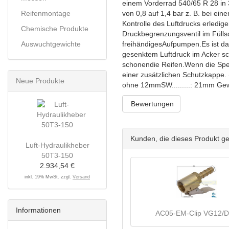
einem Vorderrad 540/65 R 28 in 
Reifenmontage
von 0,8 auf 1,4 bar z. B. bei e
Kontrolle des Luftdrucks erledige
Chemische Produkte
Druckbegrenzungsventil im Fülls
Auswuchtgewichte
freihändigesAufpumpen.Es ist das
gesenktem Luftdruck im Acker sc
schonendie Reifen.Wenn die Spez
einer zusätzlichen Schutzkappe.
Neue Produkte
ohne 12mmSW.........: 21mm Gewi
Bewertungen
Kunden, die dieses Produkt g
Luft-Hydraulikheber
50T3-150
2.934,54 €
inkl. 19% MwSt. zzgl.
Versand
Informationen
AC05-EM-Clip VG12/