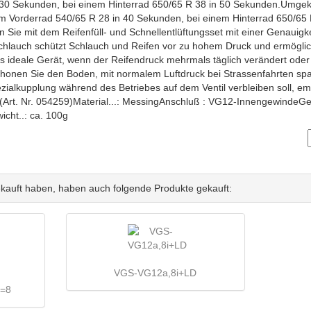
30 Sekunden, bei einem Hinterrad 650/65 R 38 in 50 Sekunden.Umgeke
inem Vorderrad 540/65 R 28 in 40 Sekunden, bei einem Hinterrad 650/65
n Sie mit dem Reifenfüll- und Schnellentlüftungsset mit einer Genauigke
chlauch schützt Schlauch und Reifen vor zu hohem Druck und ermöglic
 ideale Gerät, wenn der Reifendruck mehrmals täglich verändert oder 
honen Sie den Boden, mit normalem Luftdruck bei Strassenfahrten spar
ialkupplung während des Betriebes auf dem Ventil verbleiben soll, e
 (Art. Nr. 054259)Material...: MessingAnschluß : VG12-InnengewindeGe
cht..: ca. 100g
ekauft haben, haben auch folgende Produkte gekauft:
VGS-VG12a,8i+LD
D=8