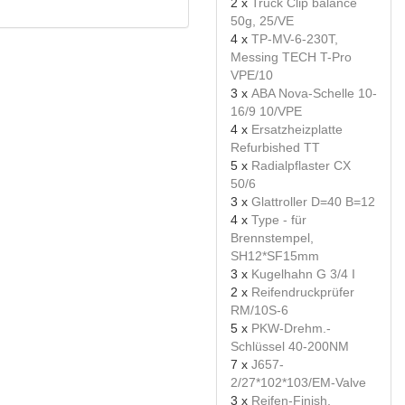
2 x
Truck Clip balance
50g, 25/VE
4 x
TP-MV-6-230T,
Messing TECH T-Pro
VPE/10
3 x
ABA Nova-Schelle 10-
16/9 10/VPE
4 x
Ersatzheizplatte
Refurbished TT
5 x
Radialpflaster CX
50/6
3 x
Glattroller D=40 B=12
4 x
Type - für
Brennstempel,
SH12*SF15mm
3 x
Kugelhahn G 3/4 I
2 x
Reifendruckprüfer
RM/10S-6
5 x
PKW-Drehm.-
Schlüssel 40-200NM
7 x
J657-
2/27*102*103/EM-Valve
3 x
Reifen-Finish,