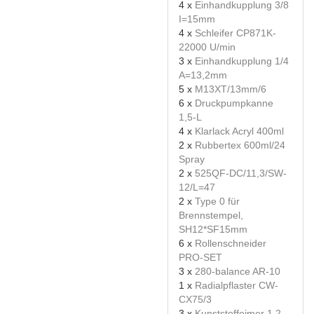
4 x
Einhandkupplung 3/8
I=15mm
4 x
Schleifer CP871K-
22000 U/min
3 x
Einhandkupplung 1/4
A=13,2mm
5 x
M13XT/13mm/6
6 x
Druckpumpkanne
1,5-L
4 x
Klarlack Acryl 400ml
2 x
Rubbertex 600ml/24
Spray
2 x
525QF-DC/11,3/SW-
12/L=47
2 x
Type 0 für
Brennstempel,
SH12*SF15mm
6 x
Rollenschneider
PRO-SET
3 x
280-balance AR-10
1 x
Radialpflaster CW-
CX75/3
3 x
Kunststoffeimer 1,2-