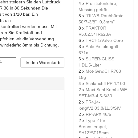
hrt steigern Sie den Luftdruck
4 x
Profiltiefenlehre,
 R 38 in 80 Sekunden.Die
Messing gefräst
it von 1/10 bar. Ein
5 x
"RLWB-Rauhbürste
ht ein
50*7-3/8"" 0,3mm"
kontrolliert werden muss. Mit
8 x
TRAKTOR
en Sie Kraftstoff und
V5.02.3/TR623A
mpfehlen wir die Verwendung
6 x
TRCH1/Valve-Core
windetiefe: 8mm bis Dichtung,
3 x
Ahle Pistolengriff
671a
6 x
SUPER-GLISS
In den Warenkorb
HDL,5-Liter
2 x
Mot-Gew.CHR703
15g
4 x
Schlauchfl.PP-1/100
2 x
Maxi-Seal Kombi-WE-
SET-M3-4,5-6/30
2 x
TR414-
long/V2.03.8/11,3/SIV
2 x
RP-APX 46/5
2 x
Type 2 für
Brennstempel,
SH12*SF15mm