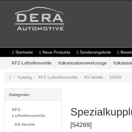
Startseite
Neue Produkte
Sonderangebote
Bewer
KFZ-Luftreifenventile
Vulkanisationswerkzeuge
Vulkanisie
Katalog
KFZ-Luftreifenventile
AS-Ventile
54269
Kategorien
Spezialkupp
KFZ-
Luftreifenventile
[54269]
AS-Ventile