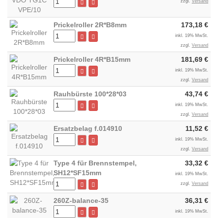
zzgl.
Versand
Prickelroller 2R*B8mm
173,18 €
inkl. 19% MwSt.
zzgl.
Versand
Prickelroller 4R*B15mm
181,69 €
inkl. 19% MwSt.
zzgl.
Versand
Rauhbürste 100*28*03
43,74 €
inkl. 19% MwSt.
zzgl.
Versand
Ersatzbelag f.014910
11,52 €
inkl. 19% MwSt.
zzgl.
Versand
Type 4 für Brennstempel,
33,32 €
SH12*SF15mm
inkl. 19% MwSt.
zzgl.
Versand
260Z-balance-35
36,31 €
inkl. 19% MwSt.