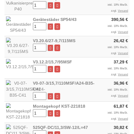
inkl. 19% MwSt.
zzgl.
Versand
Gerätestäder SP54/43
390,56 €
inkl. 19% MwSt.
zzgl.
Versand
V3.20.6/27-9,7/115MS
26,42 €
inkl. 19% MwSt.
zzgl.
Versand
V3.12.2/15,7/95MSF
37,29 €
inkl. 19% MwSt.
zzgl.
Versand
V0-07-3/15,7/110MSF/A24-B35-
36,96 €
C41
inkl. 19% MwSt.
zzgl.
Versand
Montagekopf KST-221818
61,87 €
inkl. 19% MwSt.
zzgl.
Versand
525QF-DC/11,3/SW-12/L=47
30,82 €