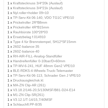
1 x
Kraftstecknuss 3/4*20k (Auslauf)
1 x
Kraftstecknuss 3/4*21k (Auslauf)
1 x
Nyl.roller+holder 09+10
1 x
TP-Serv-Kit 06-140, VDO TG1C VPE/10
1 x
Prickelroller 2R*B8mm
1 x
Prickelroller 4R*B15mm
1 x
Rauhbürste 100*28*03
1 x
Ersatzbelag f.014910
1 x
Type 4 für Brennstempel, SH12*SF15mm
1 x
260Z-balance-35
1 x
260Z-balance-40
1 x
RH-AIR-FILL-Analog-Standfüller
1 x
Handreifenfüller 0-10bar/D=60mm
1 x
TP-MV-6-241, HUF 48mm Gen2 VPE/10
1 x
BLE-RDKS-4-Wheels-Truck-Telemaster
1 x
TP-Serv-Kit 06-113, Schrader Gen J VPE/10
1 x
Druckausgleichsk.kl.
1 x
MA-ZN Clip-AR (261)
1 x
V3.18.2/146-20,5/130MSF/B81-D24-E14
1 x
M1-ZN Clip-SR(261)
1 x
V3.12.1/T-14/15,7/40MSF
1 x
Schlauchfl.PP-8/35