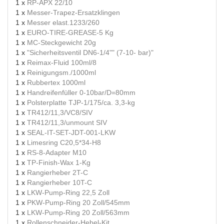
1 x
RP-APX 22/10
1 x
Messer-Trapez-Ersatzklingen
1 x
Messer elast.1233/260
1 x
EURO-TIRE-GREASE-5 Kg
1 x
MC-Steckgewicht 20g
1 x
"Sicherheitsventil DN6-1/4"" (7-10- bar)"
1 x
Reimax-Fluid 100ml/8
1 x
Reinigungsm./1000ml
1 x
Rubbertex 1000ml
1 x
Handreifenfüller 0-10bar/D=80mm
1 x
Polsterplatte TJP-1/175/ca. 3,3-kg
1 x
TR412/11,3/VC8/SIV
1 x
TR412/11,3/unmount SIV
1 x
SEAL-IT-SET-JDT-001-LKW
1 x
Limesring C20,5*34-H8
1 x
RS-8-Adapter M10
1 x
TP-Finish-Wax 1-Kg
1 x
Rangierheber 2T-C
1 x
Rangierheber 10T-C
1 x
LKW-Pump-Ring 22,5 Zoll
1 x
PKW-Pump-Ring 20 Zoll/545mm
1 x
LKW-Pump-Ring 20 Zoll/563mm
1 x
Rollenschneider-Hebel-Kit