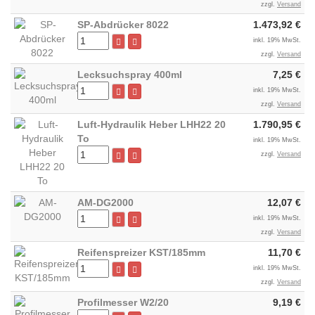
zzgl.
Versand
SP-Abdrücker 8022
1.473,92 €
inkl. 19% MwSt.
zzgl.
Versand
Lecksuchspray 400ml
7,25 €
inkl. 19% MwSt.
zzgl.
Versand
Luft-Hydraulik Heber LHH22 20
1.790,95 €
To
inkl. 19% MwSt.
zzgl.
Versand
AM-DG2000
12,07 €
inkl. 19% MwSt.
zzgl.
Versand
Reifenspreizer KST/185mm
11,70 €
inkl. 19% MwSt.
zzgl.
Versand
Profilmesser W2/20
9,19 €