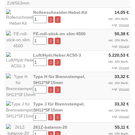
Rollenschneider-Hebel-Kit
14,05 €
inkl. 19% MwSt.
zzgl.
Versand
FE-roll-stick-on slim 4500
50,38 €
inkl. 19% MwSt.
zzgl.
Versand
Luft/Hydr.Heber AC50-3
5.220,53 €
inkl. 19% MwSt.
zzgl.
Versand
Type H für Brennstempel,
33,32 €
SH12*SF15mm
inkl. 19% MwSt.
zzgl.
Versand
Type J für Brennstempel,
33,32 €
SH12*SF15mm
inkl. 19% MwSt.
zzgl.
Versand
261Z-balance-20
55,11 €
inkl. 19% MwSt.