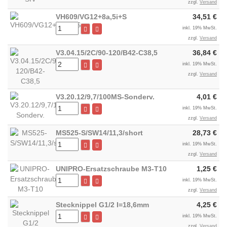
zzgl.
Versand
VH609/VG12+8a,5i+S
34,51 €
inkl. 19% MwSt.
zzgl.
Versand
V3.04.15/2C/90-120/B42-C38,5
36,84 €
inkl. 19% MwSt.
zzgl.
Versand
V3.20.12/9,7/100MS-Sonderv.
4,01 €
inkl. 19% MwSt.
zzgl.
Versand
MS525-S/SW14/11,3/short
28,73 €
inkl. 19% MwSt.
zzgl.
Versand
UNIPRO-Ersatzschraube M3-T10
1,25 €
inkl. 19% MwSt.
zzgl.
Versand
Stecknippel G1/2 I=18,6mm
4,25 €
inkl. 19% MwSt.
zzgl.
Versand