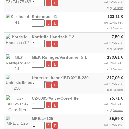
inkl. 19% MwSt.
zzgl.
Versand
Kniehebel 41
133,11 €
inkl. 19% MwSt.
zzgl.
Versand
Korritrile Handsch./12
7,59 €
inkl. 19% MwSt.
zzgl.
Versand
MEK-Reiniger/Verdünner 5-L
133,61 €
inkl. 19% MwSt.
zzgl.
Versand
Unterstellheber15T/AX15-230
217,09 €
inkl. 19% MwSt.
zzgl.
Versand
C2-8005/Valve-Core-filter
75,71 €
inkl. 19% MwSt.
zzgl.
Versand
MFE/L=125
35,69 €
inkl. 19% MwSt.