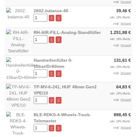
zzgl.
Versand
260Z-balance-40
39,46 €
inkl. 19% MwSt.
zzgl.
Versand
RH-AIR-FILL-Analog-Standfüller
1.251,88 €
inkl. 19% MwSt.
zzgl.
Versand
Handreifenfüller 0-
131,61 €
10bar/D=60mm
inkl. 19% MwSt.
zzgl.
Versand
TP-MV-6-241, HUF 48mm Gen2
64,83 €
VPE/10
inkl. 19% MwSt.
zzgl.
Versand
BLE-RDKS-4-Wheels-Truck-
898,45 €
Telemaster
inkl. 19% MwSt.
zzgl.
Versand