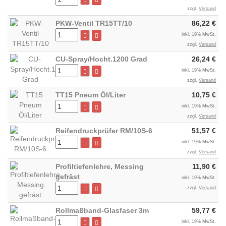
zzgl.
Versand
PKW-Ventil TR15TT/10
86,22 €
inkl. 19% MwSt.
zzgl.
Versand
CU-Spray/Hocht.1200 Grad
26,24 €
inkl. 19% MwSt.
zzgl.
Versand
TT15 Pneum Öl/Liter
10,75 €
inkl. 19% MwSt.
zzgl.
Versand
Reifendruckprüfer RM/10S-6
51,57 €
inkl. 19% MwSt.
zzgl.
Versand
Profiltiefenlehre, Messing
11,90 €
gefräst
inkl. 19% MwSt.
zzgl.
Versand
Rollmaßband-Glasfaser 3m
59,77 €
inkl. 19% MwSt.