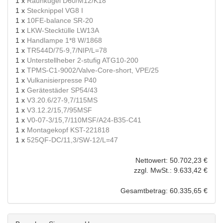
1 x
Rauhkugel D60/M12/K18
1 x
Stecknippel VG8 I
1 x
10FE-balance SR-20
1 x
LKW-Stecktülle LW13A
1 x
Handlampe 1*8 W/1868
1 x
TR544D/75-9,7/NIP/L=78
1 x
Unterstellheber 2-stufig ATG10-200
1 x
TPMS-C1-9002/Valve-Core-short, VPE/25
1 x
Vulkanisierpresse P40
1 x
Gerätestäder SP54/43
1 x
V3.20.6/27-9,7/115MS
1 x
V3.12.2/15,7/95MSF
1 x
V0-07-3/15,7/110MSF/A24-B35-C41
1 x
Montagekopf KST-221818
1 x
525QF-DC/11,3/SW-12/L=47
Nettowert: 50.702,23 €
zzgl. MwSt.: 9.633,42 €
Gesamtbetrag: 60.335,65 €