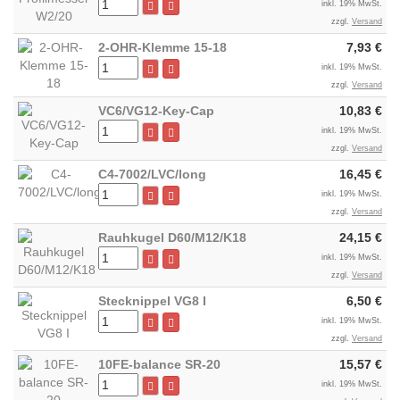
inkl. 19% MwSt.
zzgl.
Versand
2-OHR-Klemme 15-18
7,93 €
inkl. 19% MwSt.
zzgl.
Versand
VC6/VG12-Key-Cap
10,83 €
inkl. 19% MwSt.
zzgl.
Versand
C4-7002/LVC/long
16,45 €
inkl. 19% MwSt.
zzgl.
Versand
Rauhkugel D60/M12/K18
24,15 €
inkl. 19% MwSt.
zzgl.
Versand
Stecknippel VG8 I
6,50 €
inkl. 19% MwSt.
zzgl.
Versand
10FE-balance SR-20
15,57 €
inkl. 19% MwSt.