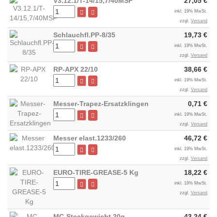
V3.12.1/T-14/15,7/40MSF
27,05 €
inkl. 19% MwSt.
zzgl.
Versand
Schlauchfl.PP-8/35
19,73 €
inkl. 19% MwSt.
zzgl.
Versand
RP-APX 22/10
38,66 €
inkl. 19% MwSt.
zzgl.
Versand
Messer-Trapez-Ersatzklingen
0,71 €
inkl. 19% MwSt.
zzgl.
Versand
Messer elast.1233/260
46,72 €
inkl. 19% MwSt.
zzgl.
Versand
EURO-TIRE-GREASE-5 Kg
18,22 €
inkl. 19% MwSt.
zzgl.
Versand
MC-Steckgewicht 20g
43,24 €