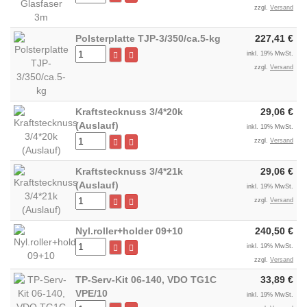
zzgl.
Versand
Polsterplatte TJP-3/350/ca.5-kg
227,41 €
inkl. 19% MwSt.
zzgl.
Versand
Kraftstecknuss 3/4*20k
29,06 €
(Auslauf)
inkl. 19% MwSt.
zzgl.
Versand
Kraftstecknuss 3/4*21k
29,06 €
(Auslauf)
inkl. 19% MwSt.
zzgl.
Versand
Nyl.roller+holder 09+10
240,50 €
inkl. 19% MwSt.
zzgl.
Versand
TP-Serv-Kit 06-140, VDO TG1C
33,89 €
VPE/10
inkl. 19% MwSt.