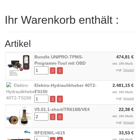
Ihr Warenkorb enthält :
Artikel
Bundle UNIPRO-TPMS-
474,81 €
Programm-Tool mit OBD
inkl. 19% MwSt.
zzgl.
Versand
Elektro-Hydraulikheber 40T2-
2.481,15 €
TS150
inkl. 19% MwSt.
zzgl.
Versand
V5.01.1-short/TR618B/VE4
22,38 €
inkl. 19% MwSt.
zzgl.
Versand
RFE/EM/L=615
33,53 €
inkl. 19% MwSt.