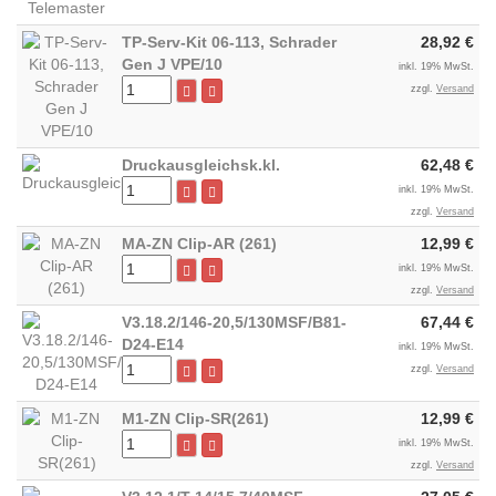
TP-Serv-Kit 06-113, Schrader
28,92 €
Gen J VPE/10
inkl. 19% MwSt.
zzgl.
Versand
Druckausgleichsk.kl.
62,48 €
inkl. 19% MwSt.
zzgl.
Versand
MA-ZN Clip-AR (261)
12,99 €
inkl. 19% MwSt.
zzgl.
Versand
V3.18.2/146-20,5/130MSF/B81-
67,44 €
D24-E14
inkl. 19% MwSt.
zzgl.
Versand
M1-ZN Clip-SR(261)
12,99 €
inkl. 19% MwSt.
zzgl.
Versand