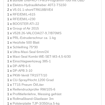
1 x
Bundle UNIPRO-TPMS-Programm-Tool mit OBD
1 x
Elektro-Hydraulikheber 40T2-TS150
2 x
V5.01.1-short/TR618B/VE4
1 x
RFE/EM/L=615
1 x
RFE/EM/L=230
1 x
BOOSTER ATI-22
1 x
Group of Air 2015
1 x
V528.26-VALCOA/27-9,7/B70MS
1 x
PRL-Extruderschnur ca. 1-kg
1 x
Heizfolie 500 Blatt
1 x
Schleifring 75*30
1 x
Ultra-Maxi-Seal 6mm/24
1 x
Maxi-Seal Kombi-WE-SET-M3-4,5-6/30
1 x
Einschlagwerkzeug 385-1
1 x
DP-APB 6-5
1 x
DP-APB 3-10
1 x
PKW-Ventil TR15TT/10
1 x
CU-Spray/Hocht.1200 Grad
1 x
TT15 Pneum Öl/Liter
1 x
Reifendruckprüfer RM/10S-6
1 x
Profiltiefenlehre, Messing gefräst
1 x
Rollmaßband-Glasfaser 3m
1 x
Polsterplatte TJP-3/350/ca.5-kg