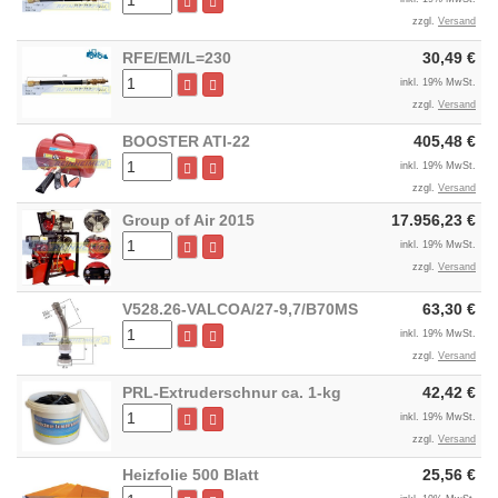
zzgl.
Versand
RFE/EM/L=230
30,49 €
inkl. 19% MwSt.
zzgl.
Versand
BOOSTER ATI-22
405,48 €
inkl. 19% MwSt.
zzgl.
Versand
Group of Air 2015
17.956,23 €
inkl. 19% MwSt.
zzgl.
Versand
V528.26-VALCOA/27-9,7/B70MS
63,30 €
inkl. 19% MwSt.
zzgl.
Versand
PRL-Extruderschnur ca. 1-kg
42,42 €
inkl. 19% MwSt.
zzgl.
Versand
Heizfolie 500 Blatt
25,56 €