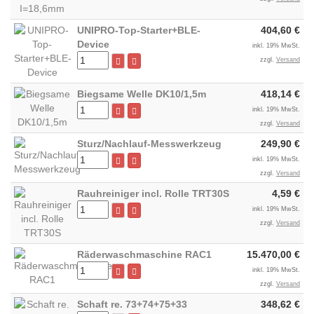
UNIPRO-Top-Starter+BLE-
404,60 €
Device
inkl. 19% MwSt.
zzgl.
Versand
Biegsame Welle DK10/1,5m
418,14 €
inkl. 19% MwSt.
zzgl.
Versand
Sturz/Nachlauf-Messwerkzeug
249,90 €
inkl. 19% MwSt.
zzgl.
Versand
Rauhreiniger incl. Rolle TRT30S
4,59 €
inkl. 19% MwSt.
zzgl.
Versand
Räderwaschmaschine RAC1
15.470,00 €
inkl. 19% MwSt.
zzgl.
Versand
Schaft re. 73+74+75+33
348,62 €