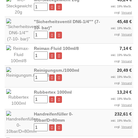
inkl. 19% MwSt.
zzgl.
Versand
"Sicherheitsventil DN6-1/4"" (7-
45,48 €
10- bar)"
inkl. 19% MwSt.
zzgl.
Versand
Reimax-Fluid 100ml/8
7,14 €
inkl. 19% MwSt.
zzgl.
Versand
Reinigungsm./1000ml
20,49 €
inkl. 19% MwSt.
zzgl.
Versand
Rubbertex 1000ml
13,24 €
inkl. 19% MwSt.
zzgl.
Versand
Handreifenfüller 0-
232,61 €
10bar/D=80mm
inkl. 19% MwSt.
zzgl.
Versand