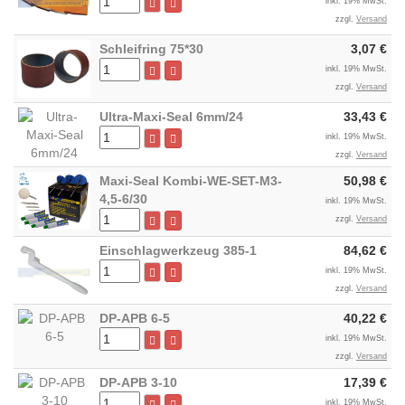
inkl. 19% MwSt.
zzgl.
Versand
Schleifring 75*30
3,07 €
inkl. 19% MwSt.
zzgl.
Versand
Ultra-Maxi-Seal 6mm/24
33,43 €
inkl. 19% MwSt.
zzgl.
Versand
Maxi-Seal Kombi-WE-SET-M3-
50,98 €
4,5-6/30
inkl. 19% MwSt.
zzgl.
Versand
Einschlagwerkzeug 385-1
84,62 €
inkl. 19% MwSt.
zzgl.
Versand
DP-APB 6-5
40,22 €
inkl. 19% MwSt.
zzgl.
Versand
DP-APB 3-10
17,39 €
inkl. 19% MwSt.