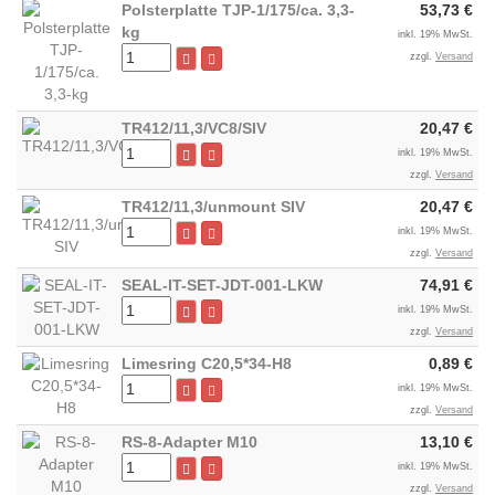
Polsterplatte TJP-1/175/ca. 3,3-
53,73 €
kg
inkl. 19% MwSt.
zzgl.
Versand
TR412/11,3/VC8/SIV
20,47 €
inkl. 19% MwSt.
zzgl.
Versand
TR412/11,3/unmount SIV
20,47 €
inkl. 19% MwSt.
zzgl.
Versand
SEAL-IT-SET-JDT-001-LKW
74,91 €
inkl. 19% MwSt.
zzgl.
Versand
Limesring C20,5*34-H8
0,89 €
inkl. 19% MwSt.
zzgl.
Versand
RS-8-Adapter M10
13,10 €
inkl. 19% MwSt.
zzgl.
Versand