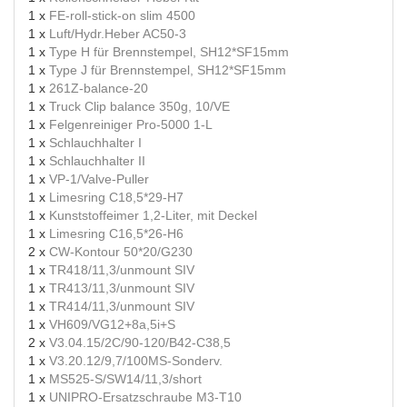
1 x
FE-roll-stick-on slim 4500
1 x
Luft/Hydr.Heber AC50-3
1 x
Type H für Brennstempel, SH12*SF15mm
1 x
Type J für Brennstempel, SH12*SF15mm
1 x
261Z-balance-20
1 x
Truck Clip balance 350g, 10/VE
1 x
Felgenreiniger Pro-5000 1-L
1 x
Schlauchhalter I
1 x
Schlauchhalter II
1 x
VP-1/Valve-Puller
1 x
Limesring C18,5*29-H7
1 x
Kunststoffeimer 1,2-Liter, mit Deckel
1 x
Limesring C16,5*26-H6
2 x
CW-Kontour 50*20/G230
1 x
TR418/11,3/unmount SIV
1 x
TR413/11,3/unmount SIV
1 x
TR414/11,3/unmount SIV
1 x
VH609/VG12+8a,5i+S
2 x
V3.04.15/2C/90-120/B42-C38,5
1 x
V3.20.12/9,7/100MS-Sonderv.
1 x
MS525-S/SW14/11,3/short
1 x
UNIPRO-Ersatzschraube M3-T10