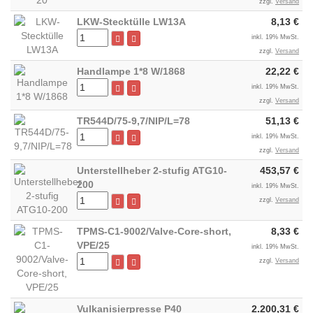
zzgl.
Versand
LKW-Stecktülle LW13A
8,13 €
inkl. 19% MwSt.
zzgl.
Versand
Handlampe 1*8 W/1868
22,22 €
inkl. 19% MwSt.
zzgl.
Versand
TR544D/75-9,7/NIP/L=78
51,13 €
inkl. 19% MwSt.
zzgl.
Versand
Unterstellheber 2-stufig ATG10-
453,57 €
200
inkl. 19% MwSt.
zzgl.
Versand
TPMS-C1-9002/Valve-Core-short,
8,33 €
VPE/25
inkl. 19% MwSt.
zzgl.
Versand
Vulkanisierpresse P40
2.200,31 €