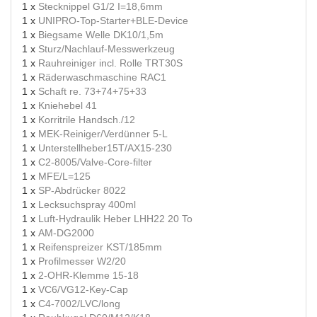
1 x
Stecknippel G1/2 I=18,6mm
1 x
UNIPRO-Top-Starter+BLE-Device
1 x
Biegsame Welle DK10/1,5m
1 x
Sturz/Nachlauf-Messwerkzeug
1 x
Rauhreiniger incl. Rolle TRT30S
1 x
Räderwaschmaschine RAC1
1 x
Schaft re. 73+74+75+33
1 x
Kniehebel 41
1 x
Korritrile Handsch./12
1 x
MEK-Reiniger/Verdünner 5-L
1 x
Unterstellheber15T/AX15-230
1 x
C2-8005/Valve-Core-filter
1 x
MFE/L=125
1 x
SP-Abdrücker 8022
1 x
Lecksuchspray 400ml
1 x
Luft-Hydraulik Heber LHH22 20 To
1 x
AM-DG2000
1 x
Reifenspreizer KST/185mm
1 x
Profilmesser W2/20
1 x
2-OHR-Klemme 15-18
1 x
VC6/VG12-Key-Cap
1 x
C4-7002/LVC/long