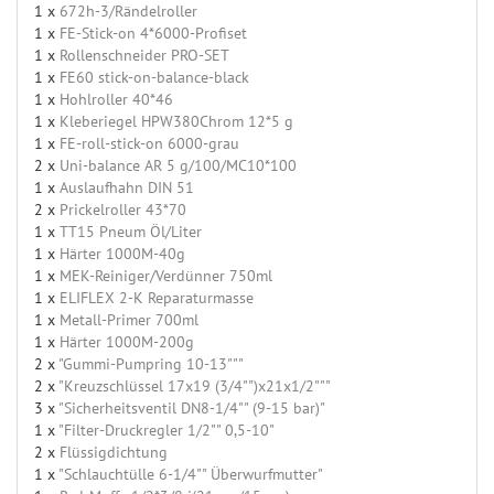
1 x
672h-3/Rändelroller
1 x
FE-Stick-on 4*6000-Profiset
1 x
Rollenschneider PRO-SET
1 x
FE60 stick-on-balance-black
1 x
Hohlroller 40*46
1 x
Kleberiegel HPW380Chrom 12*5 g
1 x
FE-roll-stick-on 6000-grau
2 x
Uni-balance AR 5 g/100/MC10*100
1 x
Auslaufhahn DIN 51
2 x
Prickelroller 43*70
1 x
TT15 Pneum Öl/Liter
1 x
Härter 1000M-40g
1 x
MEK-Reiniger/Verdünner 750ml
1 x
ELIFLEX 2-K Reparaturmasse
1 x
Metall-Primer 700ml
1 x
Härter 1000M-200g
2 x
"Gummi-Pumpring 10-13"""
2 x
"Kreuzschlüssel 17x19 (3/4"")x21x1/2"""
3 x
"Sicherheitsventil DN8-1/4"" (9-15 bar)"
1 x
"Filter-Druckregler 1/2"" 0,5-10"
2 x
Flüssigdichtung
1 x
"Schlauchtülle 6-1/4"" Überwurfmutter"