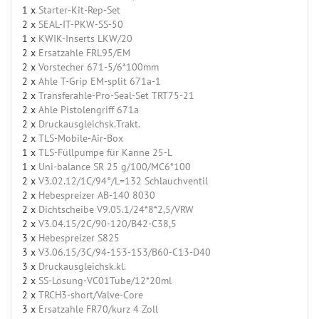
1 x
Starter-Kit-Rep-Set
2 x
SEAL-IT-PKW-SS-50
1 x
KWIK-Inserts LKW/20
2 x
Ersatzahle FRL95/EM
2 x
Vorstecher 671-5/6*100mm
2 x
Ahle T-Grip EM-split 671a-1
2 x
Transferahle-Pro-Seal-Set TRT75-21
2 x
Ahle Pistolengriff 671a
2 x
Druckausgleichsk.Trakt.
2 x
TLS-Mobile-Air-Box
1 x
TLS-Füllpumpe für Kanne 25-L
1 x
Uni-balance SR 25 g/100/MC6*100
2 x
V3.02.12/1C/94°/L=132 Schlauchventil
2 x
Hebespreizer AB-140 8030
2 x
Dichtscheibe V9.05.1/24*8*2,5/VRW
2 x
V3.04.15/2C/90-120/B42-C38,5
3 x
Hebespreizer S825
3 x
V3.06.15/3C/94-153-153/B60-C13-D40
3 x
Druckausgleichsk.kl.
2 x
SS-Lösung-VC01Tube/12*20ml
2 x
TRCH3-short/Valve-Core
3 x
Ersatzahle FR70/kurz 4 Zoll