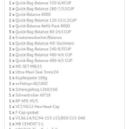
1 x
Quick-Bag-Balance 320-6/4CUP
1 x
Quick-Bag-Balance 280-7/3,5CUP
2 x
Quick-Balance 8000
1 x
Quick-Bag-Balance 120-15/1,5CUP
1 x
Quick-Balance Refill-Pack 8000
3 x
Quick-Bag-Balance 80-24/1CUP
2 x
Ersatzmessbecher/Balance
1 x
Quick-Bag-Balance WE-Sortiment
2 x
Quick-Bag-Balance 240-8/3CUP
2 x
Quick-Bag-Balance 480-4/6 CUP
1 x
Quick-Bag-Balance 400-4/5 CUP
1 x
WE-SET-M8/25
1 x
Ultra-Maxi-Seal 3mm/24
1 x
Kupferpaste 100g
1 x
w.-Fettspr.40/180C
1 x
Schere,gebog.1260/160
1 x
Schneidroller 60*18
1 x
RP-APX 45/5
1 x
VC7/VG12-Hex-Head-Cap
1 x
F-Cap-gasket
1 x
V3.06.14/3C/94-153-153/B50-C13-D40
1 x
MB CEMENT 5-L