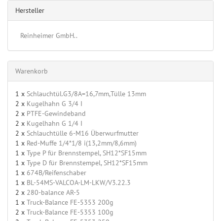
Hersteller
Reinheimer GmbH..
Warenkorb
1 x
Schlauchtül.G3/8A=16,7mm,Tülle 13mm
2 x
Kugelhahn G 3/4 I
2 x
PTFE-Gewindeband
2 x
Kugelhahn G 1/4 I
2 x
Schlauchtülle 6-M16 Überwurfmutter
1 x
Red-Muffe 1/4*1/8 i(13,2mm/8,6mm)
1 x
Type P für Brennstempel, SH12*SF15mm
1 x
Type D für Brennstempel, SH12*SF15mm
1 x
674B/Reifenschaber
1 x
BL-54MS-VALCOA-LM-LKW/V3.22.3
2 x
280-balance AR-5
1 x
Truck-Balance FE-5353 200g
2 x
Truck-Balance FE-5353 100g