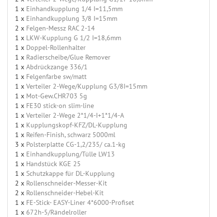
1 x
Einhandkupplung 1/4 I=11,5mm
1 x
Einhandkupplung 3/8 I=15mm
2 x
Felgen-Messz RAC 2-14
1 x
LKW-Kupplung G 1/2 I=18,6mm
1 x
Doppel-Rollenhalter
1 x
Radierscheibe/Glue Remover
1 x
Abdrückzange 336/1
1 x
Felgenfarbe sw/matt
1 x
Verteiler 2-Wege/Kupplung G3/8I=15mm
1 x
Mot-Gew.CHR703 5g
1 x
FE30 stick-on slim-line
1 x
Verteiler 2-Wege 2*1/4-I+1*1/4-A
1 x
Kupplungskopf-KFZ/DL-Kupplung
1 x
Reifen-Finish, schwarz 5000ml
3 x
Polsterplatte CG-1,2/235/ ca.1-kg
1 x
Einhandkupplung/Tülle LW13
1 x
Handstück KGE 25
1 x
Schutzkappe für DL-Kupplung
2 x
Rollenschneider-Messer-Kit
2 x
Rollenschneider-Hebel-Kit
1 x
FE-Stick- EASY-Liner 4*6000-Profiset
1 x
672h-5/Rändelroller