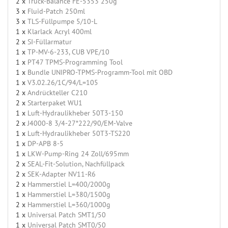
2 x
Truck-Balance FE-5353 250g
3 x
Fluid-Patch 250ml
3 x
TLS-Füllpumpe 5/10-L
1 x
Klarlack Acryl 400ml
2 x
SI-Füllarmatur
1 x
TP-MV-6-233, CUB VPE/10
1 x
PT47 TPMS-Programming Tool
1 x
Bundle UNIPRO-TPMS-Programm-Tool mit OBD
1 x
V3.02.26/1C/94/L=105
2 x
Andrückteller C210
2 x
Starterpaket WU1
1 x
Luft-Hydraulikheber 50T3-150
2 x
J4000-8 3/4-27*222/90/EM-Valve
1 x
Luft-Hydraulikheber 50T3-TS220
1 x
DP-APB 8-5
1 x
LKW-Pump-Ring 24 Zoll/695mm
2 x
SEAL-Fit-Solution, Nachfüllpack
2 x
SEK-Adapter NV11-R6
2 x
Hammerstiel L=400/2000g
1 x
Hammerstiel L=380/1500g
2 x
Hammerstiel L=360/1000g
1 x
Universal Patch SMT1/50
1 x
Universal Patch SMT0/50