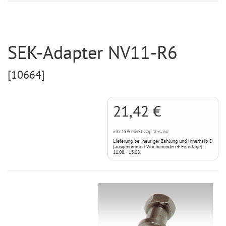
SEK-Adapter NV11-R6
[10664]
21,42 €
inkl. 19% MwSt. zzgl.
Versand
Lieferung bei heutiger Zahlung und innerhalb D
(ausgenommen Wochenenden + Feiertage):
11.08. - 13.08.