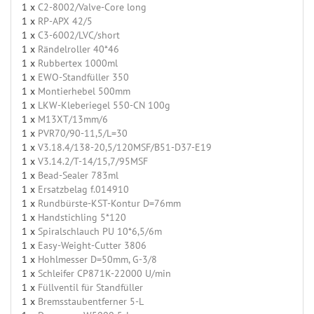
1 x
C2-8002/Valve-Core long
1 x
RP-APX 42/5
1 x
C3-6002/LVC/short
1 x
Rändelroller 40*46
1 x
Rubbertex 1000ml
1 x
EWO-Standfüller 350
1 x
Montierhebel 500mm
1 x
LKW-Kleberiegel 550-CN 100g
1 x
M13XT/13mm/6
1 x
PVR70/90-11,5/L=30
1 x
V3.18.4/138-20,5/120MSF/B51-D37-E19
1 x
V3.14.2/T-14/15,7/95MSF
1 x
Bead-Sealer 783ml
1 x
Ersatzbelag f.014910
1 x
Rundbürste-KST-Kontur D=76mm
1 x
Handstichling 5*120
1 x
Spiralschlauch PU 10*6,5/6m
1 x
Easy-Weight-Cutter 3806
1 x
Hohlmesser D=50mm, G-3/8
1 x
Schleifer CP871K-22000 U/min
1 x
Füllventil für Standfüller
1 x
Bremsstaubentferner 5-L