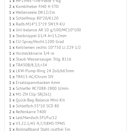
1 x
MP19WE-Tire-Paste 5-Kg
2 x
Kombiheber FJ40 4-5TO
1 x
Wellenseele DK12/2m
1 x
Schleifmop 80*20/K120
1 x
Radb.M14*1.5*19 SW19-KU
1 x
Uni-balance AR 10 g/100/MC10*100
1 x
Stecknippel G1/4 A=13,2mm
1 x
CU-Spray/Hocht.1200 Grad
1 x
Keilriemen rechts 10*750 LI Z29 1/2
1 x
Vorsteckknarre 3/4 re
1 x
Staub-Wassersauger 3tlg. 8116
1 x
TR430B/8,3/L=34
1 x
LKW-Pump-Ring 24 Zoll/663mm
1 x
TR413-AC/Chrom SIV
1 x
Ersatzspannbacken 6mm
1 x
Schleifer RC7088-2800 U/min
2 x
M1-ZN Clip-SR(261)
1 x
Quick-Bag-Balance Mini-Kit
1 x
Schleifsch.55*10 SCD 80
2 x
Reifenkarre T400
1 x
Led/Handsch.5Fi/Fu/12
1 x
V3.22.1/45-9,7/58MS-TPMS
1 x
Rollmaßband Stahl rostfrei 5m