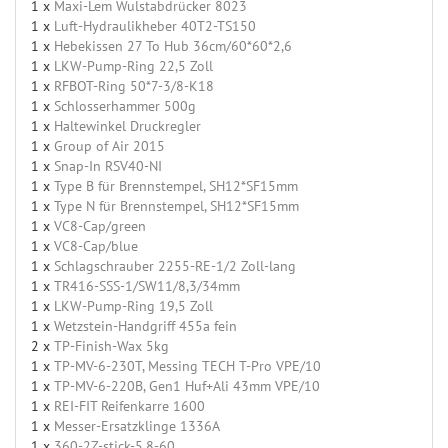
1 x
Maxi-Lem Wulstabdrücker 8023
1 x
Luft-Hydraulikheber 40T2-TS150
1 x
Hebekissen 27 To Hub 36cm/60*60*2,6
1 x
LKW-Pump-Ring 22,5 Zoll
1 x
RFBOT-Ring 50*7-3/8-K18
1 x
Schlosserhammer 500g
1 x
Haltewinkel Druckregler
1 x
Group of Air 2015
1 x
Snap-In RSV40-NI
1 x
Type B für Brennstempel, SH12*SF15mm
1 x
Type N für Brennstempel, SH12*SF15mm
1 x
VC8-Cap/green
1 x
VC8-Cap/blue
1 x
Schlagschrauber 2255-RE-1/2 Zoll-lang
1 x
TR416-SSS-1/SW11/8,3/34mm
1 x
LKW-Pump-Ring 19,5 Zoll
1 x
Wetzstein-Handgriff 455a fein
2 x
TP-Finish-Wax 5kg
1 x
TP-MV-6-230T, Messing TECH T-Pro VPE/10
1 x
TP-MV-6-220B, Gen1 Huf+Ali 43mm VPE/10
1 x
REI-FIT Reifenkarre 1600
1 x
Messer-Ersatzklinge 1336A
1 x
360-2Z-stick-5,8-60