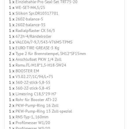
1 x
Einziehahle-Pro-Seal-Set TRT75-20
1 x
WE-SET-M4,5/25
1 x
Silikon Spr.DR10317701
1 x
260Z-balance-5
1 x
260Z-balance-35
1 x
Radialpflaster CX 56/3
1 x
672h-4/Rändelroller
1 x
VALCOA/7-9,7/543-V76MS-TPMS
1 x
EURO-TIRE-GREASE-5 Kg
2 x
Type 2 für Brennstempel, SH12*SF15mm
1 x
Anschlußset PKW 1/4 Zoll
1 x
Ramu.FL-M18*1,5-H18-SW24
1 x
BOOSTER EM
1 x
V3.02.27/1C/94/L=75
1 x
360-2Z-stick-5,8-55
1 x
360-2Z-stick-5,8-45
1 x
Limesring C18,5*29-H7
1 x
Rohr für Booster ATI-22
2 x
PKW-Pump-Ring 16 Zoll
1 x
PKW-Pump-Ring 13 Zoll-spezial
1 x
RNS-Typ-1, 160mm
1 x
Profilmesser W1/20
1 x
Profilmesser W3/20