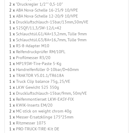
2 x
"Druckregler 1/2"" 0,5-10"
2 x
ABA Nova-Schelle 16-25/9 10/VPE
1 x
ABA Nova-Schelle 12-20/9 10/VPE
1 x
Druckluftschlauch-15bar/13mm,50m/VE
1 x
525QF/11,3/SW-12/L=42
1 x
Schlauchtül.G1/4A=13,2mm, Tülle 9mm
1 x
Schlauchtül.G3/8A=16,7mm, Tülle 9mm
1 x
RS-8-Adapter M10
1 x
Reifendruckprüfer RM/10FL
1 x
Profilmesser R3/20
1 x
MP19SW-Tire-Paste 5-Kg
1 x
Handreifenfüller 0-10bar/D=60mm
1 x
TRAKTOR V5.01.1/TR618A
1 x
Truck Clip balance 75g, 25/VE
1 x
LKW Gewicht 525 350g
1 x
Druckluftschlauch-15bar/9mm, 50m/VE
1 x
Reifenmontierset LKW-EASY-FIX
1 x
KWIK-Inserts EM/20
2 x
MC-stick on weight chrom 40g
1 x
Messer-Ersatzklinge 175*25mm
1 x
Ritzmesser 1075
1 x
PRO-TRUCK-TIRE-Kit DE