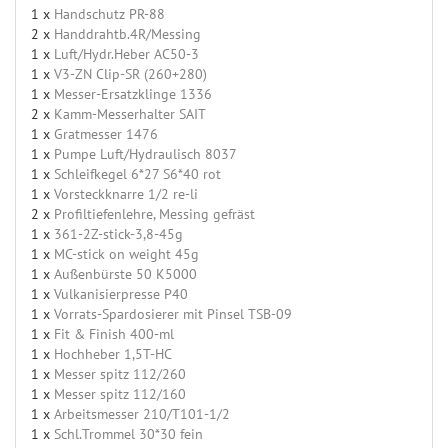
1 x
Handschutz PR-88
2 x
Handdrahtb.4R/Messing
1 x
Luft/Hydr.Heber AC50-3
1 x
V3-ZN Clip-SR (260+280)
1 x
Messer-Ersatzklinge 1336
2 x
Kamm-Messerhalter SAIT
1 x
Gratmesser 1476
1 x
Pumpe Luft/Hydraulisch 8037
1 x
Schleifkegel 6*27 S6*40 rot
1 x
Vorsteckknarre 1/2 re-li
2 x
Profiltiefenlehre, Messing gefräst
1 x
361-2Z-stick-3,8-45g
1 x
MC-stick on weight 45g
1 x
Außenbürste 50 K5000
1 x
Vulkanisierpresse P40
1 x
Vorrats-Spardosierer mit Pinsel TSB-09
1 x
Fit & Finish 400-ml
1 x
Hochheber 1,5T-HC
1 x
Messer spitz 112/260
1 x
Messer spitz 112/160
1 x
Arbeitsmesser 210/T101-1/2
1 x
Schl.Trommel 30*30 fein