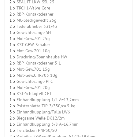
2 x
SEAL-IT-LKW-SSL-25
1 x
TRCH1/Valve-Core
2 x
RBP-Kontaktcleaner
1 x
MC-Steckgewicht 25g
2 x
Federabheber 331/43
1 x
Gewichtezange SH
1 x
Mot-Gew.701 25g
1 x
KST-GEW-Schaber
1 x
Mot-Gew.701 10g
1 x
Druckring/Spannhaube HW
2 x
RBP-Kontaktcleaner 5-L
1 x
Mot-Gew.701 15g
1 x
Mot-Gew.CHR703 10g
1 x
Gewichtezange PFC
1 x
Mot-Gew.701 20g
1 x
KST-Schlagteil CFT
1 x
Einhandkupplung 1/4 A=13,2mm
2 x
Polsterplatte TJP-3/350/ca.5-kg
3 x
Einhandkupplung/Tülle LW6
2 x
Biegsame Welle DK12/2m
1 x
Einhandkupplung 3/8 A=16,7mm
1 x
Heizflicken PNP30/50
2 x
Verteiler 2-Wege/Kupplung G1/2I=18,6mm