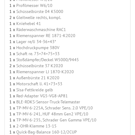
1 x
Profilmesser W6/10
1 x
Schüsselbürste 04 K5000
2 x
Gleitwelle rechts, kompl.
1 x
Kniehebel 41
1 x
Räderwaschmaschine RAC1
1 x
Riemenspanner RE 1871-K2020
1 x
Lager re/li 34-36+43*
1 x
Hochdruckpumpe 380V
1 x
Schaft re. 73+74+75+33
1 x
Stoßdämpfer/Deckel W5000/9445
2 x
Schüsselbürste 37 K2020
1 x
Riemenspanner LI 1870-K2020
1 x
Außenbürste 21 K2020
1 x
Motorschaft li. 41+73+33
1 x
Sisa-Fettkreide gelb
1 x
Red-Adapter VG5-VG8-AP81
1 x
BLE-RDKS-Sensor-Truck-Telemaster
1 x
TP-MV-6-225A, Schrader Sens. 2.0 VPE/10
1 x
TP-MV-6-241, HUF 48mm Gen2 VPE/10
1 x
TP-MV-6-235, Schrader Gen Gamma VPE/10
1 x
2-OHR-Klemme 13-15
1 x
Quick-Bag-Balance 160-12/2CUP