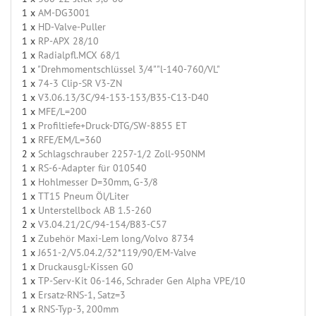
1 x
AM-DG3001
1 x
HD-Valve-Puller
1 x
RP-APX 28/10
1 x
Radialpfl.MCX 68/1
1 x
"Drehmomentschlüssel 3/4""l-140-760/VL"
1 x
74-3 Clip-SR V3-ZN
1 x
V3.06.13/3C/94-153-153/B35-C13-D40
1 x
MFE/L=200
1 x
Profiltiefe+Druck-DTG/SW-8855 ET
1 x
RFE/EM/L=360
2 x
Schlagschrauber 2257-1/2 Zoll-950NM
1 x
RS-6-Adapter für 010540
1 x
Hohlmesser D=30mm, G-3/8
1 x
TT15 Pneum Öl/Liter
1 x
Unterstellbock AB 1.5-260
2 x
V3.04.21/2C/94-154/B83-C57
1 x
Zubehör Maxi-Lem long/Volvo 8734
1 x
J651-2/V5.04.2/32*119/90/EM-Valve
1 x
Druckausgl.-Kissen G0
1 x
TP-Serv-Kit 06-146, Schrader Gen Alpha VPE/10
1 x
Ersatz-RNS-1, Satz=3
1 x
RNS-Typ-3, 200mm