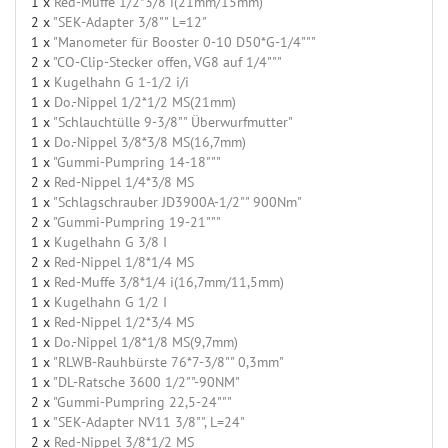
1 x
Red-Muffe 1/2*3/8 i(21mm/15mm)
2 x
"SEK-Adapter 3/8"" L=12"
1 x
"Manometer für Booster 0-10 D50*G-1/4"""
2 x
"CO-Clip-Stecker offen, VG8 auf 1/4"""
1 x
Kugelhahn G 1-1/2 i/i
1 x
Do.-Nippel 1/2*1/2 MS(21mm)
1 x
"Schlauchtülle 9-3/8"" Überwurfmutter"
1 x
Do.-Nippel 3/8*3/8 MS(16,7mm)
1 x
"Gummi-Pumpring 14-18"""
2 x
Red-Nippel 1/4*3/8 MS
1 x
"Schlagschrauber JD3900A-1/2"" 900Nm"
2 x
"Gummi-Pumpring 19-21"""
1 x
Kugelhahn G 3/8 I
2 x
Red-Nippel 1/8*1/4 MS
1 x
Red-Muffe 3/8*1/4 i(16,7mm/11,5mm)
1 x
Kugelhahn G 1/2 I
1 x
Red-Nippel 1/2*3/4 MS
1 x
Do.-Nippel 1/8*1/8 MS(9,7mm)
1 x
"RLWB-Rauhbürste 76*7-3/8"" 0,3mm"
1 x
"DL-Ratsche 3600 1/2""-90NM"
2 x
"Gummi-Pumpring 22,5-24"""
1 x
"SEK-Adapter NV11 3/8"", L=24"
2 x
Red-Nippel 3/8*1/2 MS