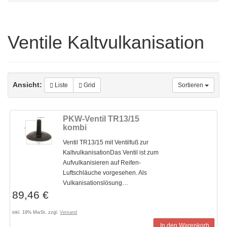
Ventile Kaltvulkanisation
Ansicht:
Liste
Grid
Sortieren
PKW-Ventil TR13/15
kombi
Ventil TR13/15 mit Ventilfuß zur
KaltvulkanisationDas Ventil ist zum
Aufvulkanisieren auf Reifen-
Luftschläuche vorgesehen. Als
Vulkanisationslösung…
89,46 €
inkl. 19% MwSt. zzgl.
Versand
In den Warenkorb