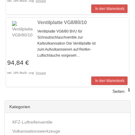
inkl. 19% MwSt. zzgl.
Versand
In den Warenkorb
Ventilplatte VG8/80/10
Ventilplatte VG8/80 BVU für
Schraubschlauchventile zur
Kaltvulkanisation Die Ventilplatte ist
zum Aufvulkanisieren auf Reifen-
Luftschläuche vorgeseh…
94,84 €
inkl. 19% MwSt. zzgl.
Versand
In den Warenkorb
1
Seiten:
Kategorien
KFZ-Luftreifenventile
Vulkanisationswerkzeuge