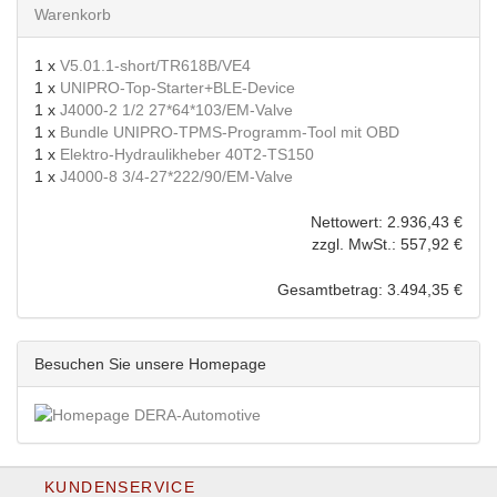
Warenkorb
1 x
V5.01.1-short/TR618B/VE4
1 x
UNIPRO-Top-Starter+BLE-Device
1 x
J4000-2 1/2 27*64*103/EM-Valve
1 x
Bundle UNIPRO-TPMS-Programm-Tool mit OBD
1 x
Elektro-Hydraulikheber 40T2-TS150
1 x
J4000-8 3/4-27*222/90/EM-Valve
Nettowert: 2.936,43 €
zzgl. MwSt.: 557,92 €
Gesamtbetrag: 3.494,35 €
Besuchen Sie unsere Homepage
KUNDENSERVICE