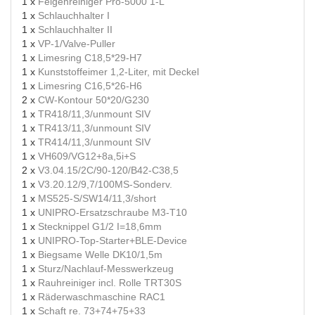
1 x
Felgenreiniger Pro-5000 1-L
1 x
Schlauchhalter I
1 x
Schlauchhalter II
1 x
VP-1/Valve-Puller
1 x
Limesring C18,5*29-H7
1 x
Kunststoffeimer 1,2-Liter, mit Deckel
1 x
Limesring C16,5*26-H6
2 x
CW-Kontour 50*20/G230
1 x
TR418/11,3/unmount SIV
1 x
TR413/11,3/unmount SIV
1 x
TR414/11,3/unmount SIV
1 x
VH609/VG12+8a,5i+S
2 x
V3.04.15/2C/90-120/B42-C38,5
1 x
V3.20.12/9,7/100MS-Sonderv.
1 x
MS525-S/SW14/11,3/short
1 x
UNIPRO-Ersatzschraube M3-T10
1 x
Stecknippel G1/2 I=18,6mm
1 x
UNIPRO-Top-Starter+BLE-Device
1 x
Biegsame Welle DK10/1,5m
1 x
Sturz/Nachlauf-Messwerkzeug
1 x
Rauhreiniger incl. Rolle TRT30S
1 x
Räderwaschmaschine RAC1
1 x
Schaft re. 73+74+75+33