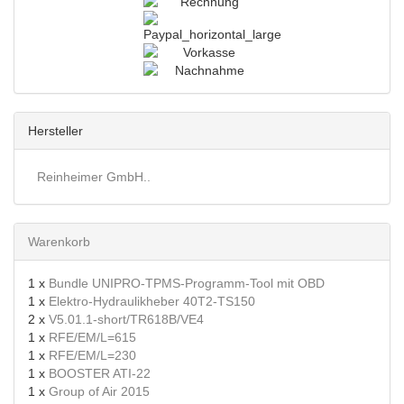
Hersteller
Reinheimer GmbH..
Warenkorb
1 x
Bundle UNIPRO-TPMS-Programm-Tool mit OBD
1 x
Elektro-Hydraulikheber 40T2-TS150
2 x
V5.01.1-short/TR618B/VE4
1 x
RFE/EM/L=615
1 x
RFE/EM/L=230
1 x
BOOSTER ATI-22
1 x
Group of Air 2015