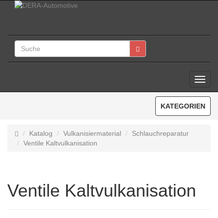
Toggl
Navig
KATEGORIEN
Katalog
Vulkanisiermaterial
Schlauchreparatur
Ventile Kaltvulkanisation
Ventile Kaltvulkanisation