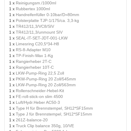
1 x
Reinigungsm./1000ml
1 x
Rubbertex 1000ml
1 x
Handreifenfüller 0-10bar/D=80mm
1 x
Polsterplatte TJP-1/175/ca. 3,3-kg
1 x
TR412/11,3/VC8/SIV
1 x
TR412/11,3/unmount SIV
1 x
SEAL-IT-SET-JDT-001-LKW
1 x
Limesring C20,5*34-H8
1 x
RS-8-Adapter M10
1 x
TP-Finish-Wax 1-Kg
1 x
Rangierheber 2T-C
1 x
Rangierheber 10T-C
1 x
LKW-Pump-Ring 22,5 Zoll
1 x
PKW-Pump-Ring 20 Zoll/545mm
1 x
LKW-Pump-Ring 20 Zoll/563mm
1 x
Rollenschneider-Hebel-Kit
1 x
FE-roll-stick-on slim 4500
1 x
Luft/Hydr.Heber AC50-3
1 x
Type H für Brennstempel, SH12*SF15mm
1 x
Type J für Brennstempel, SH12*SF15mm
1 x
261Z-balance-20
1 x
Truck Clip balance 350g, 10/VE