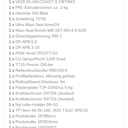
1 x
V528.26-VALCOA/27-9,7/B70MS
1 x
PRL-Extruderschnur ca. 1-kg
1 x
Heizfolie 500 Blatt
1 x
Schleifring 75*30
1 x
Ultra-Maxi-Seal 6mm/24
1 x
Maxi-Seal Kombi-WE-SET-M3-4,5-6/30
1 x
Einschlagwerkzeug 385-1
1 x
DP-APB 6-5
1 x
DP-APB 3-10
1 x
PKW-Ventil TR15TT/10
1 x
CU-Spray/Hocht.1200 Grad
1 x
TT15 Pneum Öl/Liter
1 x
Reifendruckprüfer RM/10S-6
1 x
Profiltiefenlehre, Messing gefräst
1 x
Rollmaßband-Glasfaser 3m
1 x
Polsterplatte TJP-3/350/ca.5-kg
1 x
Kraftstecknuss 3/4*20k (Auslauf)
1 x
Kraftstecknuss 3/4*21k (Auslauf)
1 x
Nyl.roller+holder 09+10
1 x
TP-Serv-Kit 06-140, VDO TG1C VPE/10
1 x
Prickelroller 2R*B8mm
1 x
Prickelroller 4R*B15mm
1 x
Rauhbürste 100*28*03