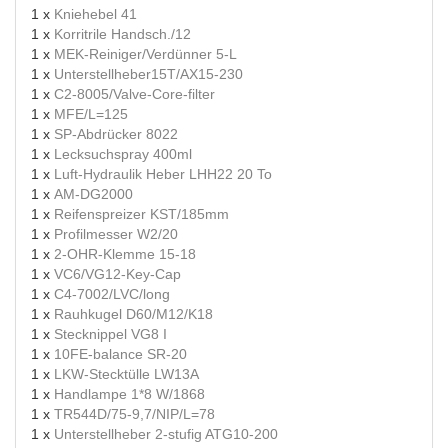
1 x
Kniehebel 41
1 x
Korritrile Handsch./12
1 x
MEK-Reiniger/Verdünner 5-L
1 x
Unterstellheber15T/AX15-230
1 x
C2-8005/Valve-Core-filter
1 x
MFE/L=125
1 x
SP-Abdrücker 8022
1 x
Lecksuchspray 400ml
1 x
Luft-Hydraulik Heber LHH22 20 To
1 x
AM-DG2000
1 x
Reifenspreizer KST/185mm
1 x
Profilmesser W2/20
1 x
2-OHR-Klemme 15-18
1 x
VC6/VG12-Key-Cap
1 x
C4-7002/LVC/long
1 x
Rauhkugel D60/M12/K18
1 x
Stecknippel VG8 I
1 x
10FE-balance SR-20
1 x
LKW-Stecktülle LW13A
1 x
Handlampe 1*8 W/1868
1 x
TR544D/75-9,7/NIP/L=78
1 x
Unterstellheber 2-stufig ATG10-200