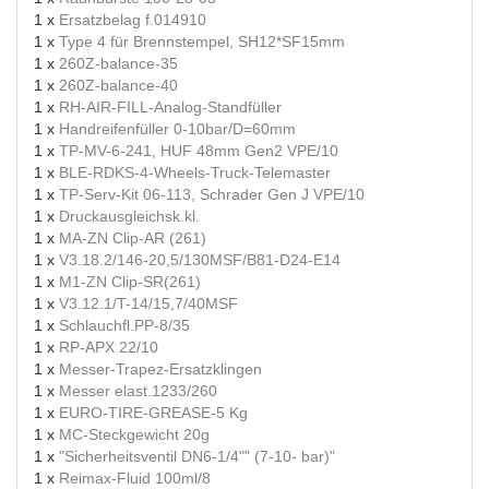
1 x
Ersatzbelag f.014910
1 x
Type 4 für Brennstempel, SH12*SF15mm
1 x
260Z-balance-35
1 x
260Z-balance-40
1 x
RH-AIR-FILL-Analog-Standfüller
1 x
Handreifenfüller 0-10bar/D=60mm
1 x
TP-MV-6-241, HUF 48mm Gen2 VPE/10
1 x
BLE-RDKS-4-Wheels-Truck-Telemaster
1 x
TP-Serv-Kit 06-113, Schrader Gen J VPE/10
1 x
Druckausgleichsk.kl.
1 x
MA-ZN Clip-AR (261)
1 x
V3.18.2/146-20,5/130MSF/B81-D24-E14
1 x
M1-ZN Clip-SR(261)
1 x
V3.12.1/T-14/15,7/40MSF
1 x
Schlauchfl.PP-8/35
1 x
RP-APX 22/10
1 x
Messer-Trapez-Ersatzklingen
1 x
Messer elast.1233/260
1 x
EURO-TIRE-GREASE-5 Kg
1 x
MC-Steckgewicht 20g
1 x
"Sicherheitsventil DN6-1/4"" (7-10- bar)"
1 x
Reimax-Fluid 100ml/8