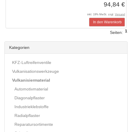
94,84 €
inkl. 19% MwSt. zzgl.
Versand
In den Warenkorb
1
Seiten:
Kategorien
KFZ-Luftreifenventile
Vulkanisationswerkzeuge
Vulkanisiermaterial
Automotivmaterial
Diagonalpflaster
Industrieklebstoffe
Radialpflaster
Reparatursortimente