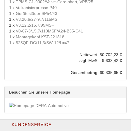
1 x
TPMS-C1-9002/Valve-Core-short, VPE/25
1 x
Vulkanisierpresse P40
1 x
Gerätestäder SP54/43
1 x
V3.20.6/27-9,7/115MS
1 x
V3.12.2/15,7/95MSF
1 x
V0-07-3/15,7/110MSF/A24-B35-C41
1 x
Montagekopf KST-221818
1 x
525QF-DC/11,3/SW-12/L=47
Nettowert: 50.702,23 €
zzgl. MwSt.: 9.633,42 €
Gesamtbetrag: 60.335,65 €
Besuchen Sie unsere Homepage
KUNDENSERVICE