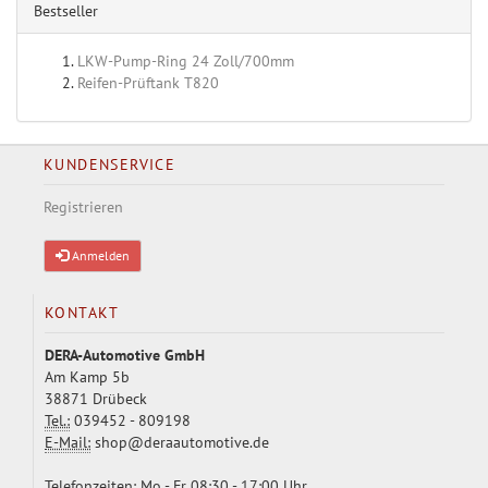
Bestseller
LKW-Pump-Ring 24 Zoll/700mm
Reifen-Prüftank T820
KUNDENSERVICE
Registrieren
Anmelden
KONTAKT
DERA-Automotive GmbH
Am Kamp 5b
38871 Drübeck
Tel.:
039452 - 809198
E-Mail:
shop@deraautomotive.de
Telefonzeiten: Mo - Fr 08:30 - 17:00 Uhr