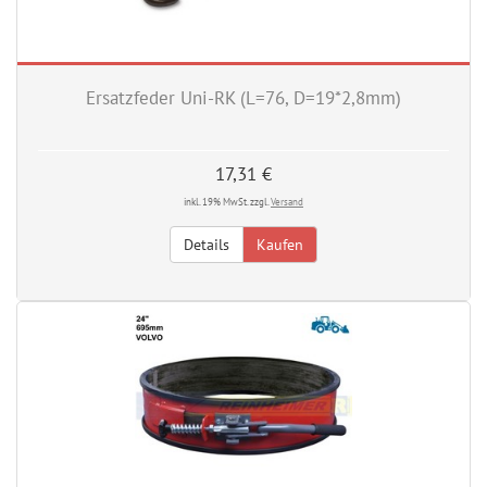
Ersatzfeder Uni-RK (L=76, D=19*2,8mm)
17,31 €
inkl. 19% MwSt. zzgl.
Versand
Details
Kaufen