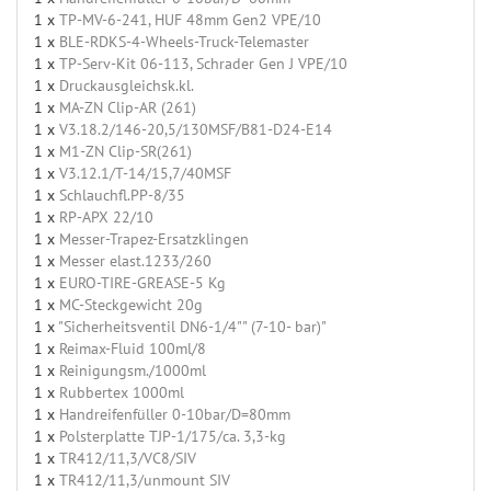
1 x
TP-MV-6-241, HUF 48mm Gen2 VPE/10
1 x
BLE-RDKS-4-Wheels-Truck-Telemaster
1 x
TP-Serv-Kit 06-113, Schrader Gen J VPE/10
1 x
Druckausgleichsk.kl.
1 x
MA-ZN Clip-AR (261)
1 x
V3.18.2/146-20,5/130MSF/B81-D24-E14
1 x
M1-ZN Clip-SR(261)
1 x
V3.12.1/T-14/15,7/40MSF
1 x
Schlauchfl.PP-8/35
1 x
RP-APX 22/10
1 x
Messer-Trapez-Ersatzklingen
1 x
Messer elast.1233/260
1 x
EURO-TIRE-GREASE-5 Kg
1 x
MC-Steckgewicht 20g
1 x
"Sicherheitsventil DN6-1/4"" (7-10- bar)"
1 x
Reimax-Fluid 100ml/8
1 x
Reinigungsm./1000ml
1 x
Rubbertex 1000ml
1 x
Handreifenfüller 0-10bar/D=80mm
1 x
Polsterplatte TJP-1/175/ca. 3,3-kg
1 x
TR412/11,3/VC8/SIV
1 x
TR412/11,3/unmount SIV