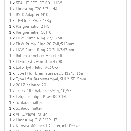
1 x
SEAL-IT-SET-JDT-001-LKW
1 x
Limesring C20,5*34-H8
1 x
RS-8-Adapter M10
1 x
TP-Finish-Wax 1-Kg
1 x
Rangierheber 2T-C
1 x
Rangierheber 10T-C
1 x
LKW-Pump-Ring 22,5 Zoll
1 x
PKW-Pump-Ring 20 Zoll/545mm
1 x
LKW-Pump-Ring 20 Zoll/563mm
1 x
Rollenschneider-Hebel-Kit
1 x
FE-roll-stick-on slim 4500
1 x
Luft/Hydr.Heber AC50-3
1 x
Type H für Brennstempel, SH12*SF15mm
1 x
Type J für Brennstempel, SH12*SF15mm
1 x
261Z-balance-20
1 x
Truck Clip balance 350g, 10/VE
1 x
Felgenreiniger Pro-5000 1-L
1 x
Schlauchhalter I
1 x
Schlauchhalter II
1 x
VP-1/Valve-Puller
1 x
Limesring C18,5*29-H7
1 x
Kunststoffeimer 1,2-Liter, mit Deckel