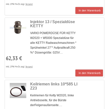
inkl. 19% MwSt. zzgl.
Versand
In den Warenkorb
Injektor 13 / Spezialdüse
KETTY
VARIO POWERDÜSE FÜR KETTY
W2020 + W5000 Spezialdüse für
alle KETTY Radwaschmaschinen *
Sprühwinkel 27°* Aufprallkraft 250
%* Düsengröße: 025V…
62,33 €
inkl. 19% MwSt. zzgl.
Versand
In den Warenkorb
Keilriemen links 10*585 LI
Z23
Keilriemen für Ketty W2020, linke
Antriebsseite, für die Bürste
derFelgenaußenseite.…