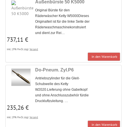
Außenbürste 50 K5000
Original Bürste für den
Räderwäscher Ketty W5000Dieses
Originalteil ist für die linke Seite der
Räderwaschmaschinekonstruiert
und dient zur Rei…
737,11 €
inkl. 19% MwSt. zzgl.
Versand
In den Warenkorb
Do-Pneum. Zyl.P6
Antriebszylinder für die Gleit-
Schubwelle des Ketty
W2020.Lieferung ohne Gabelkopf
und ohne Anschlusszubehör fürdie
Druckluftzuleitung. …
235,26 €
inkl. 19% MwSt. zzgl.
Versand
In den Warenkorb