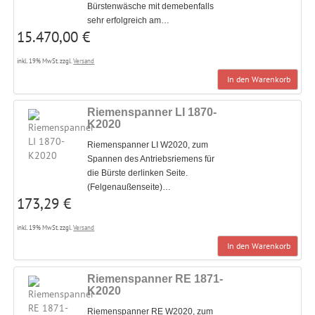
Bürstenwäsche mit demebenfalls
sehr erfolgreich am…
15.470,00 €
inkl. 19% MwSt. zzgl.
Versand
In den Warenkorb
Riemenspanner LI 1870-
K2020
Riemenspanner LI W2020, zum
Spannen des Antriebsriemens für
die Bürste derlinken Seite.
(Felgenaußenseite)…
173,29 €
inkl. 19% MwSt. zzgl.
Versand
In den Warenkorb
Riemenspanner RE 1871-
K2020
Riemenspanner RE W2020, zum