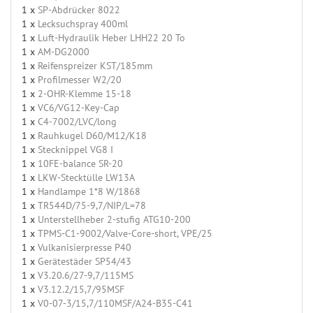
1 x
SP-Abdrücker 8022
1 x
Lecksuchspray 400ml
1 x
Luft-Hydraulik Heber LHH22 20 To
1 x
AM-DG2000
1 x
Reifenspreizer KST/185mm
1 x
Profilmesser W2/20
1 x
2-OHR-Klemme 15-18
1 x
VC6/VG12-Key-Cap
1 x
C4-7002/LVC/long
1 x
Rauhkugel D60/M12/K18
1 x
Stecknippel VG8 I
1 x
10FE-balance SR-20
1 x
LKW-Stecktülle LW13A
1 x
Handlampe 1*8 W/1868
1 x
TR544D/75-9,7/NIP/L=78
1 x
Unterstellheber 2-stufig ATG10-200
1 x
TPMS-C1-9002/Valve-Core-short, VPE/25
1 x
Vulkanisierpresse P40
1 x
Gerätestäder SP54/43
1 x
V3.20.6/27-9,7/115MS
1 x
V3.12.2/15,7/95MSF
1 x
V0-07-3/15,7/110MSF/A24-B35-C41