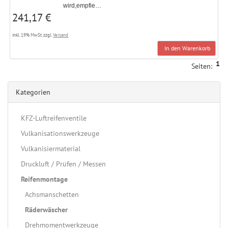
wird,empfie…
241,17 €
inkl. 19% MwSt. zzgl.
Versand
In den Warenkorb
1
Seiten:
Kategorien
KFZ-Luftreifenventile
Vulkanisationswerkzeuge
Vulkanisiermaterial
Druckluft / Prüfen / Messen
Reifenmontage
Achsmanschetten
Räderwäscher
Drehmomentwerkzeuge