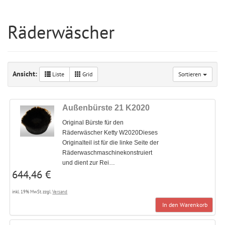
Räderwäscher
Ansicht:
Liste
Grid
Sortieren
Außenbürste 21 K2020
Original Bürste für den
Räderwäscher Ketty W2020Dieses
Originalteil ist für die linke Seite der
Räderwaschmaschinekonstruiert
und dient zur Rei…
644,46 €
inkl. 19% MwSt. zzgl.
Versand
In den Warenkorb