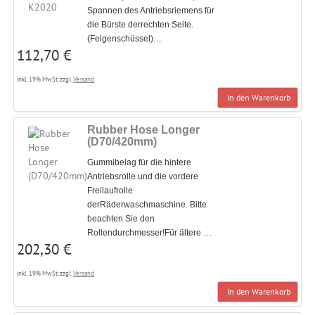
Spannen des Antriebsriemens für
die Bürste derrechten Seite.
(Felgenschüssel)…
112,70 €
inkl. 19% MwSt. zzgl.
Versand
In den Warenkorb
Rubber Hose Longer
(D70/420mm)
Gummibelag für die hintere
Antriebsrolle und die vordere
Freilaufrolle
derRäderwaschmaschine. Bitte
beachten Sie den
Rollendurchmesser!Für ältere …
202,30 €
inkl. 19% MwSt. zzgl.
Versand
In den Warenkorb