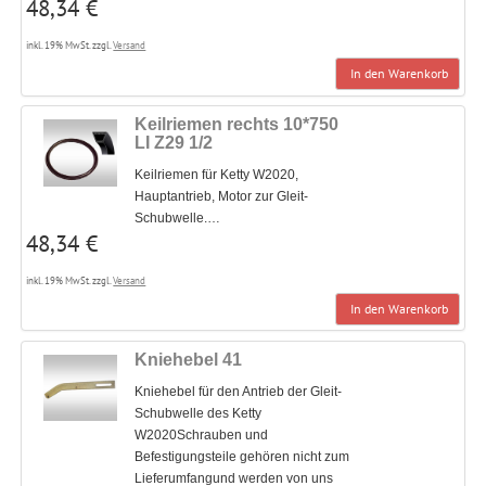
48,34 €
inkl. 19% MwSt. zzgl.
Versand
In den Warenkorb
Keilriemen rechts 10*750
LI Z29 1/2
Keilriemen für Ketty W2020,
Hauptantrieb, Motor zur Gleit-
Schubwelle.…
48,34 €
inkl. 19% MwSt. zzgl.
Versand
In den Warenkorb
Kniehebel 41
Kniehebel für den Antrieb der Gleit-
Schubwelle des Ketty
W2020Schrauben und
Befestigungsteile gehören nicht zum
Lieferumfangund werden von uns