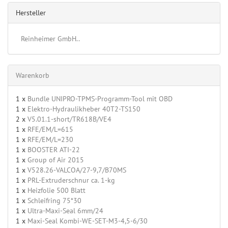
Hersteller
Reinheimer GmbH..
Warenkorb
1 x
Bundle UNIPRO-TPMS-Programm-Tool mit OBD
1 x
Elektro-Hydraulikheber 40T2-TS150
2 x
V5.01.1-short/TR618B/VE4
1 x
RFE/EM/L=615
1 x
RFE/EM/L=230
1 x
BOOSTER ATI-22
1 x
Group of Air 2015
1 x
V528.26-VALCOA/27-9,7/B70MS
1 x
PRL-Extruderschnur ca. 1-kg
1 x
Heizfolie 500 Blatt
1 x
Schleifring 75*30
1 x
Ultra-Maxi-Seal 6mm/24
1 x
Maxi-Seal Kombi-WE-SET-M3-4,5-6/30