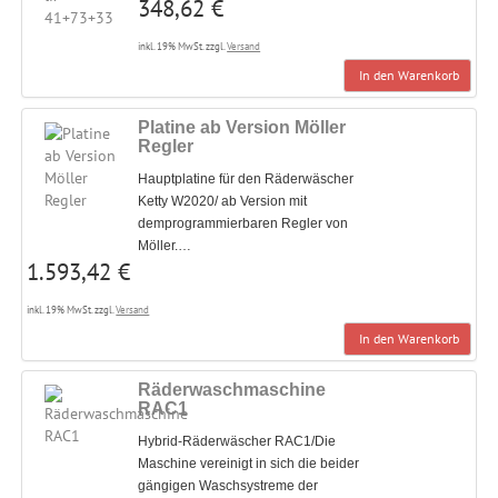
348,62 €
inkl. 19% MwSt. zzgl.
Versand
In den Warenkorb
Platine ab Version Möller
Regler
Hauptplatine für den Räderwäscher
Ketty W2020/ ab Version mit
demprogrammierbaren Regler von
Möller.…
1.593,42 €
inkl. 19% MwSt. zzgl.
Versand
In den Warenkorb
Räderwaschmaschine
RAC1
Hybrid-Räderwäscher RAC1/Die
Maschine vereinigt in sich die beider
gängigen Waschsystreme der