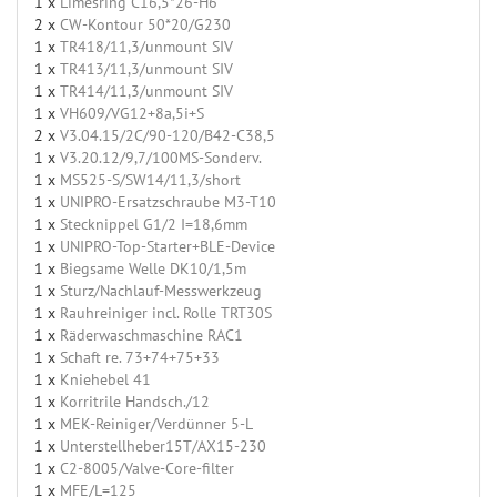
1 x
Limesring C16,5*26-H6
2 x
CW-Kontour 50*20/G230
1 x
TR418/11,3/unmount SIV
1 x
TR413/11,3/unmount SIV
1 x
TR414/11,3/unmount SIV
1 x
VH609/VG12+8a,5i+S
2 x
V3.04.15/2C/90-120/B42-C38,5
1 x
V3.20.12/9,7/100MS-Sonderv.
1 x
MS525-S/SW14/11,3/short
1 x
UNIPRO-Ersatzschraube M3-T10
1 x
Stecknippel G1/2 I=18,6mm
1 x
UNIPRO-Top-Starter+BLE-Device
1 x
Biegsame Welle DK10/1,5m
1 x
Sturz/Nachlauf-Messwerkzeug
1 x
Rauhreiniger incl. Rolle TRT30S
1 x
Räderwaschmaschine RAC1
1 x
Schaft re. 73+74+75+33
1 x
Kniehebel 41
1 x
Korritrile Handsch./12
1 x
MEK-Reiniger/Verdünner 5-L
1 x
Unterstellheber15T/AX15-230
1 x
C2-8005/Valve-Core-filter
1 x
MFE/L=125