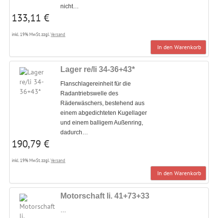
nicht…
133,11 €
inkl. 19% MwSt. zzgl.
Versand
In den Warenkorb
Lager re/li 34-36+43*
Flanschlagereinheit für die
Radantriebswelle des
Räderwäschers, bestehend aus
einem abgedichteten Kugellager
und einem balligem Außenring,
dadurch…
190,79 €
inkl. 19% MwSt. zzgl.
Versand
In den Warenkorb
Motorschaft li. 41+73+33
…