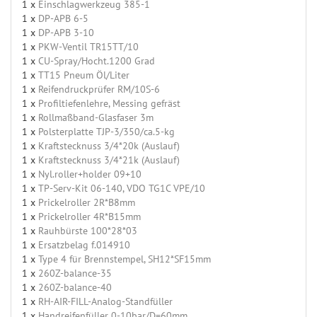
1 x
Einschlagwerkzeug 385-1
1 x
DP-APB 6-5
1 x
DP-APB 3-10
1 x
PKW-Ventil TR15TT/10
1 x
CU-Spray/Hocht.1200 Grad
1 x
TT15 Pneum Öl/Liter
1 x
Reifendruckprüfer RM/10S-6
1 x
Profiltiefenlehre, Messing gefräst
1 x
Rollmaßband-Glasfaser 3m
1 x
Polsterplatte TJP-3/350/ca.5-kg
1 x
Kraftstecknuss 3/4*20k (Auslauf)
1 x
Kraftstecknuss 3/4*21k (Auslauf)
1 x
Nyl.roller+holder 09+10
1 x
TP-Serv-Kit 06-140, VDO TG1C VPE/10
1 x
Prickelroller 2R*B8mm
1 x
Prickelroller 4R*B15mm
1 x
Rauhbürste 100*28*03
1 x
Ersatzbelag f.014910
1 x
Type 4 für Brennstempel, SH12*SF15mm
1 x
260Z-balance-35
1 x
260Z-balance-40
1 x
RH-AIR-FILL-Analog-Standfüller
1 x
Handreifenfüller 0-10bar/D=60mm