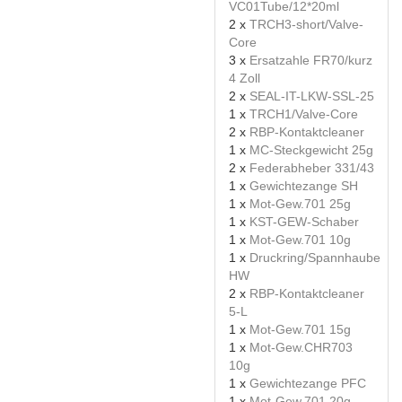
VC01Tube/12*20ml
2 x
TRCH3-short/Valve-
Core
3 x
Ersatzahle FR70/kurz
4 Zoll
2 x
SEAL-IT-LKW-SSL-25
1 x
TRCH1/Valve-Core
2 x
RBP-Kontaktcleaner
1 x
MC-Steckgewicht 25g
2 x
Federabheber 331/43
1 x
Gewichtezange SH
1 x
Mot-Gew.701 25g
1 x
KST-GEW-Schaber
1 x
Mot-Gew.701 10g
1 x
Druckring/Spannhaube
HW
2 x
RBP-Kontaktcleaner
5-L
1 x
Mot-Gew.701 15g
1 x
Mot-Gew.CHR703
10g
1 x
Gewichtezange PFC
1 x
Mot-Gew.701 20g