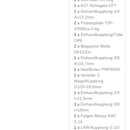
1 x
KST-Schlagteil CFT
1 x
Einhandkupplung 1/4
A=13,2mm
2 x
Polsterplatte TJP-
3/350/ca.5-kg
3 x
Einhandkupplung/Tülle
LW6
2 x
Biegsame Welle
DK12/2m
1 x
Einhandkupplung 3/8
A=16,7mm
1 x
Heizflicken PNP30/50
2 x
Verteiler 2-
Wege/Kupplung
G1/2I=18,6mm
1 x
Einhandkupplung 1/4
I=11,5mm
1 x
Einhandkupplung 3/8
I=15mm
2 x
Felgen-Messz RAC
2-14
1 x
LKW-Kupplung G 1/2