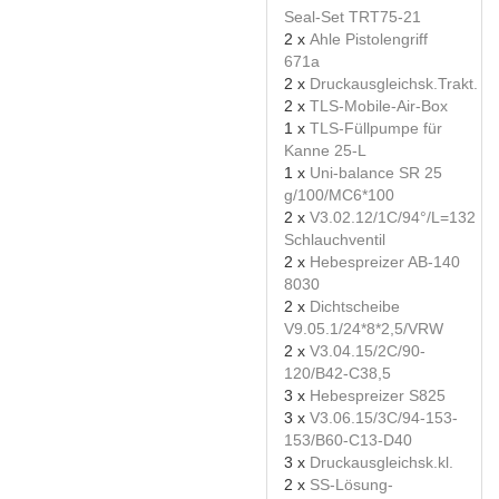
Seal-Set TRT75-21
2 x
Ahle Pistolengriff
671a
2 x
Druckausgleichsk.Trakt.
2 x
TLS-Mobile-Air-Box
1 x
TLS-Füllpumpe für
Kanne 25-L
1 x
Uni-balance SR 25
g/100/MC6*100
2 x
V3.02.12/1C/94°/L=132
Schlauchventil
2 x
Hebespreizer AB-140
8030
2 x
Dichtscheibe
V9.05.1/24*8*2,5/VRW
2 x
V3.04.15/2C/90-
120/B42-C38,5
3 x
Hebespreizer S825
3 x
V3.06.15/3C/94-153-
153/B60-C13-D40
3 x
Druckausgleichsk.kl.
2 x
SS-Lösung-