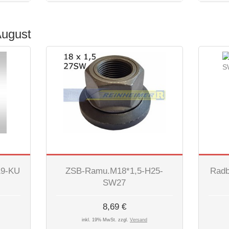
August
19-KU
ZSB-Ramu.M18*1,5-H25-
Radb
SW27
8,69 €
inkl. 19% MwSt. zzgl.
Versand