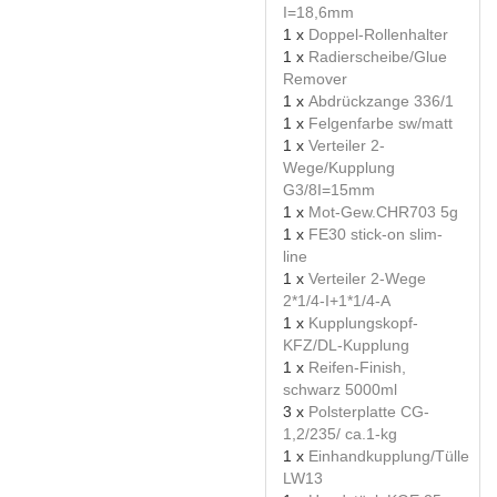
I=18,6mm
1 x
Doppel-Rollenhalter
1 x
Radierscheibe/Glue
Remover
1 x
Abdrückzange 336/1
1 x
Felgenfarbe sw/matt
1 x
Verteiler 2-
Wege/Kupplung
G3/8I=15mm
1 x
Mot-Gew.CHR703 5g
1 x
FE30 stick-on slim-
line
1 x
Verteiler 2-Wege
2*1/4-I+1*1/4-A
1 x
Kupplungskopf-
KFZ/DL-Kupplung
1 x
Reifen-Finish,
schwarz 5000ml
3 x
Polsterplatte CG-
1,2/235/ ca.1-kg
1 x
Einhandkupplung/Tülle
LW13