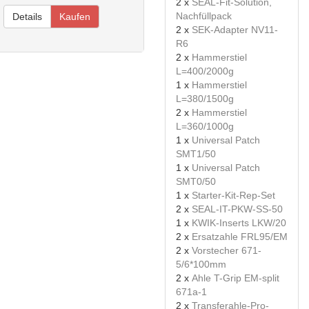
2 x
SEAL-Fit-Solution,
Nachfüllpack
Details
Kaufen
2 x
SEK-Adapter NV11-
R6
2 x
Hammerstiel
L=400/2000g
1 x
Hammerstiel
L=380/1500g
2 x
Hammerstiel
L=360/1000g
1 x
Universal Patch
SMT1/50
1 x
Universal Patch
SMT0/50
1 x
Starter-Kit-Rep-Set
2 x
SEAL-IT-PKW-SS-50
1 x
KWIK-Inserts LKW/20
2 x
Ersatzahle FRL95/EM
2 x
Vorstecher 671-
5/6*100mm
2 x
Ahle T-Grip EM-split
671a-1
2 x
Transferahle-Pro-