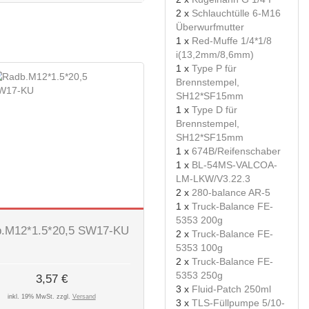
2 x
Schlauchtülle 6-M16
Überwurfmutter
1 x
Red-Muffe 1/4*1/8
i(13,2mm/8,6mm)
1 x
Type P für
Brennstempel,
SH12*SF15mm
1 x
Type D für
Brennstempel,
SH12*SF15mm
1 x
674B/Reifenschaber
1 x
BL-54MS-VALCOA-
LM-LKW/V3.22.3
2 x
280-balance AR-5
1 x
Truck-Balance FE-
5353 200g
.M12*1.5*20,5 SW17-KU
2 x
Truck-Balance FE-
5353 100g
2 x
Truck-Balance FE-
5353 250g
3,57 €
3 x
Fluid-Patch 250ml
inkl. 19% MwSt. zzgl.
Versand
3 x
TLS-Füllpumpe 5/10-