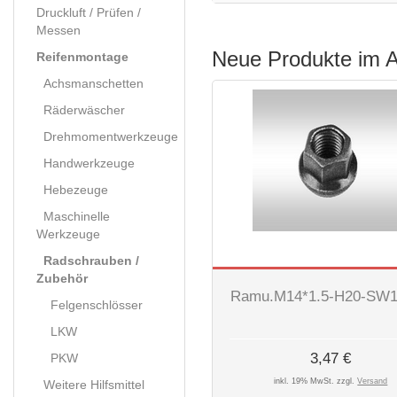
Druckluft / Prüfen /
Messen
Neue Produkte im 
Reifenmontage
Achsmanschetten
Räderwäscher
Drehmomentwerkzeuge
Handwerkzeuge
Hebezeuge
Maschinelle
Werkzeuge
Radschrauben /
Zubehör
Ramu.M14*1.5-H20-SW
Felgenschlösser
LKW
3,47 €
PKW
inkl. 19% MwSt. zzgl.
Versand
Weitere Hilfsmittel