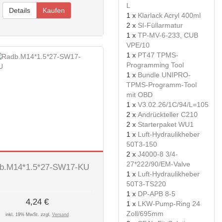
L
Details
Kaufen
1 x
Klarlack Acryl 400ml
2 x
SI-Füllarmatur
1 x
TP-MV-6-233, CUB
VPE/10
1 x
PT47 TPMS-
Programming Tool
1 x
Bundle UNIPRO-
TPMS-Programm-Tool
mit OBD
1 x
V3.02.26/1C/94/L=105
2 x
Andrückteller C210
2 x
Starterpaket WU1
1 x
Luft-Hydraulikheber
50T3-150
2 x
J4000-8 3/4-
27*222/90/EM-Valve
b.M14*1.5*27-SW17-KU
1 x
Luft-Hydraulikheber
50T3-TS220
1 x
DP-APB 8-5
4,24 €
1 x
LKW-Pump-Ring 24
Zoll/695mm
inkl. 19% MwSt. zzgl.
Versand