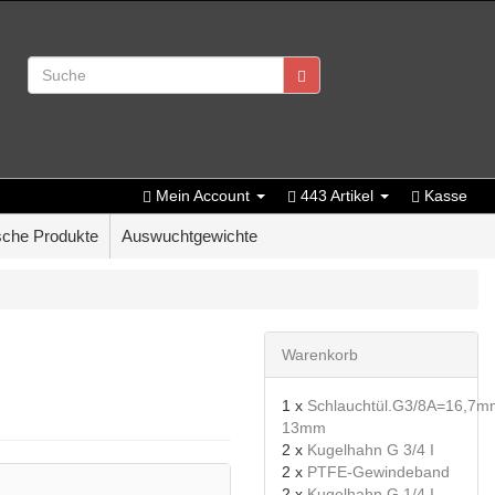
Mein Account
443 Artikel
Kasse
che Produkte
Auswuchtgewichte
Warenkorb
1 x
Schlauchtül.G3/8A=16,7mm
13mm
2 x
Kugelhahn G 3/4 I
2 x
PTFE-Gewindeband
2 x
Kugelhahn G 1/4 I