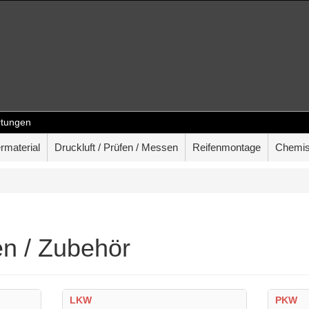
tungen
rmaterial
Druckluft / Prüfen / Messen
Reifenmontage
Chemis
n / Zubehör
LKW
PKW