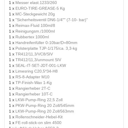
1 x
Messer elast.1233/260
1 x
EURO-TIRE-GREASE-5 Kg
1 x
MC-Steckgewicht 20g
1 x
"Sicherheitsventil DN6-1/4"" (7-10- bar)"
1 x
Reimax-Fluid 100ml/8
1 x
Reinigungsm./1000ml
1 x
Rubbertex 1000ml
1 x
Handreifenfüller 0-10bar/D=80mm
1 x
Polsterplatte TJP-1/175/ca. 3,3-kg
1 x
TR412/11,3/VC8/SIV
1 x
TR412/11,3/unmount SIV
1 x
SEAL-IT-SET-JDT-001-LKW
1 x
Limesring C20,5*34-H8
1 x
RS-8-Adapter M10
1 x
TP-Finish-Wax 1-Kg
1 x
Rangierheber 2T-C
1 x
Rangierheber 10T-C
1 x
LKW-Pump-Ring 22,5 Zoll
1 x
PKW-Pump-Ring 20 Zoll/545mm
1 x
LKW-Pump-Ring 20 Zoll/563mm
1 x
Rollenschneider-Hebel-Kit
1 x
FE-roll-stick-on slim 4500