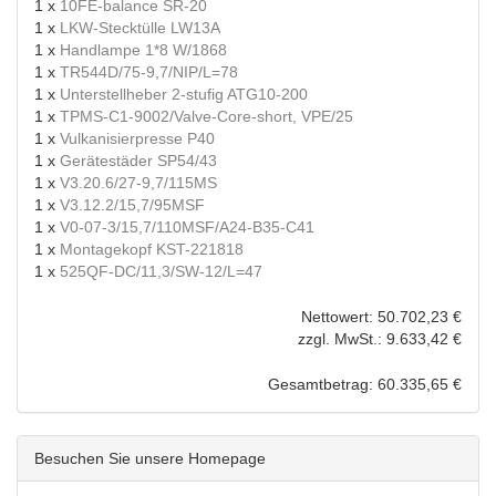
1 x
10FE-balance SR-20
1 x
LKW-Stecktülle LW13A
1 x
Handlampe 1*8 W/1868
1 x
TR544D/75-9,7/NIP/L=78
1 x
Unterstellheber 2-stufig ATG10-200
1 x
TPMS-C1-9002/Valve-Core-short, VPE/25
1 x
Vulkanisierpresse P40
1 x
Gerätestäder SP54/43
1 x
V3.20.6/27-9,7/115MS
1 x
V3.12.2/15,7/95MSF
1 x
V0-07-3/15,7/110MSF/A24-B35-C41
1 x
Montagekopf KST-221818
1 x
525QF-DC/11,3/SW-12/L=47
Nettowert: 50.702,23 €
zzgl. MwSt.: 9.633,42 €
Gesamtbetrag: 60.335,65 €
Besuchen Sie unsere Homepage