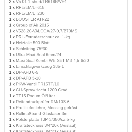
2 x
V5.01.1-short/TR618B/VE4
1 x
RFE/EM/L=615
1 x
RFE/EM/L=230
1 x
BOOSTER ATI-22
1 x
Group of Air 2015
1 x
V528.26-VALCOA/27-9,7/B70MS
1 x
PRL-Extruderschnur ca. 1-kg
1 x
Heizfolie 500 Blatt
1 x
Schleifring 75*30
1 x
Ultra-Maxi-Seal 6mm/24
1 x
Maxi-Seal Kombi-WE-SET-M3-4,5-6/30
1 x
Einschlagwerkzeug 385-1
1 x
DP-APB 6-5
1 x
DP-APB 3-10
1 x
PKW-Ventil TR15TT/10
1 x
CU-Spray/Hocht.1200 Grad
1 x
TT15 Pneum Öl/Liter
1 x
Reifendruckprüfer RM/10S-6
1 x
Profiltiefenlehre, Messing gefräst
1 x
Rollmaßband-Glasfaser 3m
1 x
Polsterplatte TJP-3/350/ca.5-kg
1 x
Kraftstecknuss 3/4*20k (Auslauf)
1 x
Kraftstecknuss 3/4*21k (Auslauf)