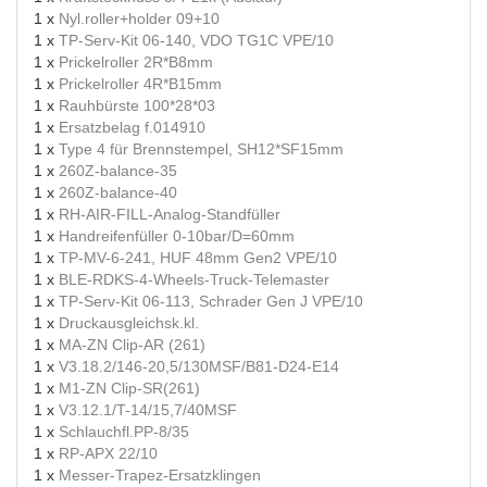
1 x
Nyl.roller+holder 09+10
1 x
TP-Serv-Kit 06-140, VDO TG1C VPE/10
1 x
Prickelroller 2R*B8mm
1 x
Prickelroller 4R*B15mm
1 x
Rauhbürste 100*28*03
1 x
Ersatzbelag f.014910
1 x
Type 4 für Brennstempel, SH12*SF15mm
1 x
260Z-balance-35
1 x
260Z-balance-40
1 x
RH-AIR-FILL-Analog-Standfüller
1 x
Handreifenfüller 0-10bar/D=60mm
1 x
TP-MV-6-241, HUF 48mm Gen2 VPE/10
1 x
BLE-RDKS-4-Wheels-Truck-Telemaster
1 x
TP-Serv-Kit 06-113, Schrader Gen J VPE/10
1 x
Druckausgleichsk.kl.
1 x
MA-ZN Clip-AR (261)
1 x
V3.18.2/146-20,5/130MSF/B81-D24-E14
1 x
M1-ZN Clip-SR(261)
1 x
V3.12.1/T-14/15,7/40MSF
1 x
Schlauchfl.PP-8/35
1 x
RP-APX 22/10
1 x
Messer-Trapez-Ersatzklingen