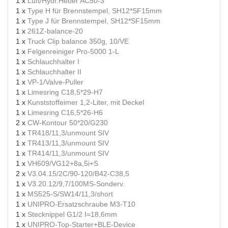
1 x
Luft/Hydr.Heber AC50-3
1 x
Type H für Brennstempel, SH12*SF15mm
1 x
Type J für Brennstempel, SH12*SF15mm
1 x
261Z-balance-20
1 x
Truck Clip balance 350g, 10/VE
1 x
Felgenreiniger Pro-5000 1-L
1 x
Schlauchhalter I
1 x
Schlauchhalter II
1 x
VP-1/Valve-Puller
1 x
Limesring C18,5*29-H7
1 x
Kunststoffeimer 1,2-Liter, mit Deckel
1 x
Limesring C16,5*26-H6
2 x
CW-Kontour 50*20/G230
1 x
TR418/11,3/unmount SIV
1 x
TR413/11,3/unmount SIV
1 x
TR414/11,3/unmount SIV
1 x
VH609/VG12+8a,5i+S
2 x
V3.04.15/2C/90-120/B42-C38,5
1 x
V3.20.12/9,7/100MS-Sonderv.
1 x
MS525-S/SW14/11,3/short
1 x
UNIPRO-Ersatzschraube M3-T10
1 x
Stecknippel G1/2 I=18,6mm
1 x
UNIPRO-Top-Starter+BLE-Device