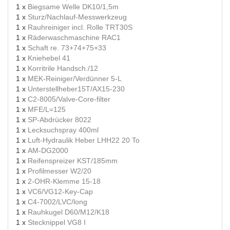
1 x
Biegsame Welle DK10/1,5m
1 x
Sturz/Nachlauf-Messwerkzeug
1 x
Rauhreiniger incl. Rolle TRT30S
1 x
Räderwaschmaschine RAC1
1 x
Schaft re. 73+74+75+33
1 x
Kniehebel 41
1 x
Korritrile Handsch./12
1 x
MEK-Reiniger/Verdünner 5-L
1 x
Unterstellheber15T/AX15-230
1 x
C2-8005/Valve-Core-filter
1 x
MFE/L=125
1 x
SP-Abdrücker 8022
1 x
Lecksuchspray 400ml
1 x
Luft-Hydraulik Heber LHH22 20 To
1 x
AM-DG2000
1 x
Reifenspreizer KST/185mm
1 x
Profilmesser W2/20
1 x
2-OHR-Klemme 15-18
1 x
VC6/VG12-Key-Cap
1 x
C4-7002/LVC/long
1 x
Rauhkugel D60/M12/K18
1 x
Stecknippel VG8 I