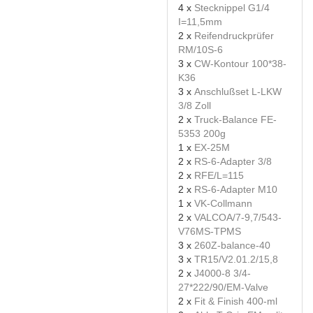
4 x
Stecknippel G1/4
I=11,5mm
2 x
Reifendruckprüfer
RM/10S-6
3 x
CW-Kontour 100*38-
K36
3 x
Anschlußset L-LKW
3/8 Zoll
2 x
Truck-Balance FE-
5353 200g
1 x
EX-25M
2 x
RS-6-Adapter 3/8
2 x
RFE/L=115
2 x
RS-6-Adapter M10
1 x
VK-Collmann
2 x
VALCOA/7-9,7/543-
V76MS-TPMS
3 x
260Z-balance-40
3 x
TR15/V2.01.2/15,8
2 x
J4000-8 3/4-
27*222/90/EM-Valve
2 x
Fit & Finish 400-ml