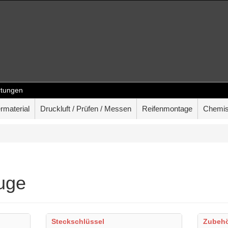
tungen
rmaterial
Druckluft / Prüfen / Messen
Reifenmontage
Chemis
uge
Steckschlüssel
Zubeh