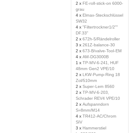
2 x
FE-roll-stick-on 6000-
grau
4 x
Elmax-Steckschlüssel
SW32
4 x
"Filtertrockner1/2""
DF.33"
2 x
672h-5/Rändelroller
3 x
261Z-balance-30
2 x
673-B/valve-Tool-EM
4 x
AM-DG3000B
1 x
TP-MV-6-241, HUF
48mm Gen2 VPE/10
2 x
LKW-Pump-Ring 18
Zol/510mm
2 x
Super-Lem 8560
2 x
TP-MV-6-203,
Schrader REV4 VPE/10
2 x
Aufspanndorn
S=8mm/M14
4 x
TR412-AC/Chrom
SIV
3 x
Hammerstiel