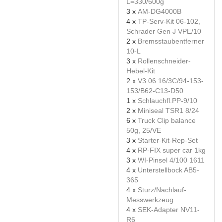
L=330/600g
3 x
AM-DG4000B
4 x
TP-Serv-Kit 06-102,
Schrader Gen J VPE/10
2 x
Bremsstaubentferner
10-L
3 x
Rollenschneider-
Hebel-Kit
2 x
V3.06.16/3C/94-153-
153/B62-C13-D50
1 x
Schlauchfl.PP-9/10
2 x
Miniseal TSR1 8/24
6 x
Truck Clip balance
50g, 25/VE
3 x
Starter-Kit-Rep-Set
4 x
RP-FIX super car 1kg
3 x
WI-Pinsel 4/100 1611
4 x
Unterstellbock AB5-
365
4 x
Sturz/Nachlauf-
Messwerkzeug
4 x
SEK-Adapter NV11-
R6