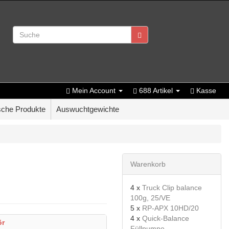
Mein Account
688 Artikel
Kasse
che Produkte
Auswuchtgewichte
Warenkorb
4 x
Truck Clip balance
100g, 25/VE
5 x
RP-APX 10HD/20
4 x
Quick-Balance
ör
Füllpumpe