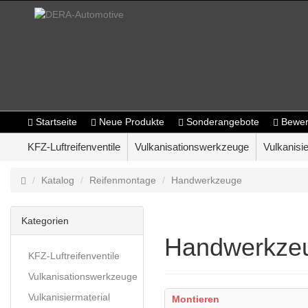
Startseite
Neue Produkte
Sonderangebote
Bewer
KFZ-Luftreifenventile
Vulkanisationswerkzeuge
Vulkanisie
Katalog
Reifenmontage
Handwerkzeuge
Kategorien
Handwerkze
KFZ-Luftreifenventile
Vulkanisationswerkzeuge
Vulkanisiermaterial
Montieren