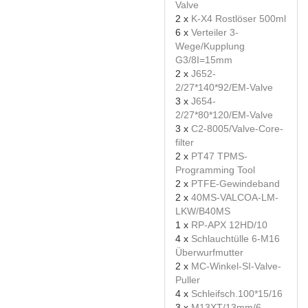
Valve
2 x
K-X4 Rostlöser 500ml
6 x
Verteiler 3-
Wege/Kupplung
G3/8I=15mm
2 x
J652-
2/27*140*92/EM-Valve
3 x
J654-
2/27*80*120/EM-Valve
3 x
C2-8005/Valve-Core-
filter
2 x
PT47 TPMS-
Programming Tool
2 x
PTFE-Gewindeband
2 x
40MS-VALCOA-LM-
LKW/B40MS
1 x
RP-APX 12HD/10
4 x
Schlauchtülle 6-M16
Überwurfmutter
2 x
MC-Winkel-SI-Valve-
Puller
4 x
Schleifsch.100*15/16
3 x
M13XT/13mm/6