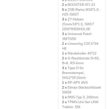
2 x
BOOSTER ATI-22
5 x
ZSB-Ramu.M18*1,5-
H25-SW27
3 x
ZT-Hülsen
21mm/18*1,5, SW17
ZENTRIERHÜLSE
3 x
Universal Patch
SMT0/50
2 x
Limesring C20,5*34-
H8
1 x
Rändelroller 40*12
2 x
G-Rauhbürste D=55,
B=8, RS-6mm
3 x
Type D für
Brennstempel,
SH12*SF15mm
1 x
RP-APX 45/5
2 x
Elmax-Steckschlüssel
SW28
1 x
RNS-Typ-3, 200mm
2 x
TPMS-Uni-Set LKW-
Traktor- EM