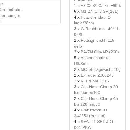
er
1 x
V3.02.8/1C/94/L=89,5
rahtbürsten
6 x
M1-ZN Clip-SR(261)
enreiniger
4 x
Putzrolle blau, 2-
n
lagig/38cm
3 x
G-Rauhbürste 40*11-
02/6
2 x
Fettsignierstift 115
gelb
2 x
BA-ZN Clip-AR (260)
5 x
Abstandsstücke
R6/Satz
2 x
MC-Steckgewicht 10g
2 x
Extruder 2060245
1 x
RFE/EM/L=615
3 x
Clip-Hose-Clamp 20
bis 45mm/100
2 x
Clip-Hose-Clamp 45
bis 120mm/50
4 x
Kraftstecknuss
3/4*25k (Auslauf)
4 x
SEAL-IT-SET-JDT-
001-PKW