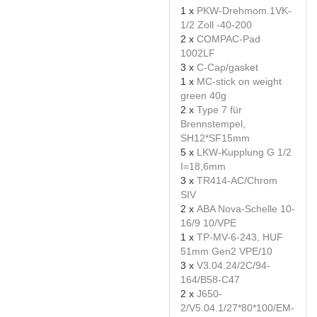
1 x
PKW-Drehmom.1VK-
1/2 Zoll -40-200
2 x
COMPAC-Pad
1002LF
3 x
C-Cap/gasket
1 x
MC-stick on weight
green 40g
2 x
Type 7 für
Brennstempel,
SH12*SF15mm
5 x
LKW-Kupplung G 1/2
I=18,6mm
3 x
TR414-AC/Chrom
SIV
2 x
ABA Nova-Schelle 10-
16/9 10/VPE
1 x
TP-MV-6-243, HUF
51mm Gen2 VPE/10
3 x
V3.04.24/2C/94-
164/B58-C47
2 x
J650-
2/V5.04.1/27*80*100/EM-