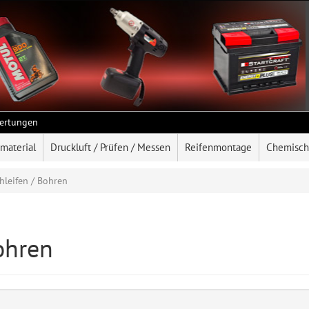
ertungen
rmaterial
Druckluft / Prüfen / Messen
Reifenmontage
Chemisch
hleifen / Bohren
ohren