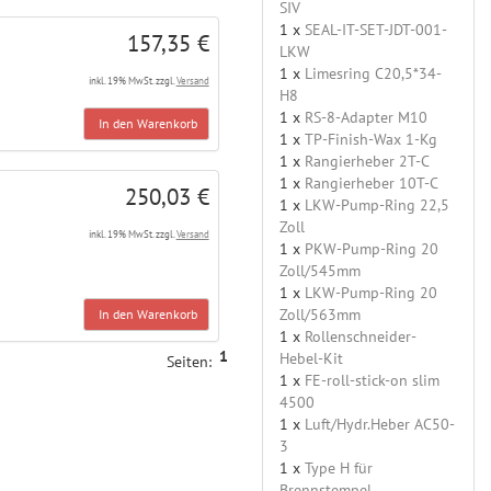
SIV
1 x
SEAL-IT-SET-JDT-001-
157,35 €
LKW
1 x
Limesring C20,5*34-
inkl. 19% MwSt. zzgl.
Versand
H8
1 x
RS-8-Adapter M10
In den Warenkorb
1 x
TP-Finish-Wax 1-Kg
1 x
Rangierheber 2T-C
1 x
Rangierheber 10T-C
250,03 €
1 x
LKW-Pump-Ring 22,5
Zoll
inkl. 19% MwSt. zzgl.
Versand
1 x
PKW-Pump-Ring 20
Zoll/545mm
1 x
LKW-Pump-Ring 20
Zoll/563mm
In den Warenkorb
1 x
Rollenschneider-
1
Hebel-Kit
Seiten:
1 x
FE-roll-stick-on slim
4500
1 x
Luft/Hydr.Heber AC50-
3
1 x
Type H für
Brennstempel,