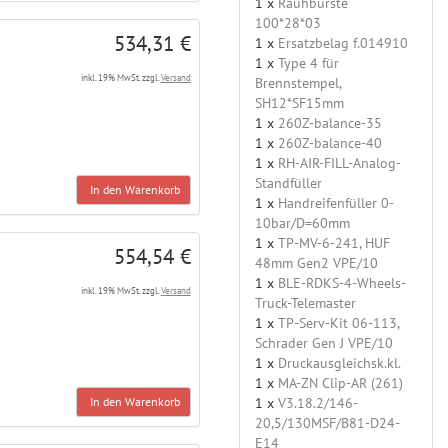
1 x
Rauhbürste
100*28*03
534,31 €
1 x
Ersatzbelag f.014910
1 x
Type 4 für
inkl. 19% MwSt. zzgl.
Versand
Brennstempel,
SH12*SF15mm
1 x
260Z-balance-35
1 x
260Z-balance-40
1 x
RH-AIR-FILL-Analog-
Standfüller
In den Warenkorb
1 x
Handreifenfüller 0-
10bar/D=60mm
1 x
TP-MV-6-241, HUF
554,54 €
48mm Gen2 VPE/10
1 x
BLE-RDKS-4-Wheels-
inkl. 19% MwSt. zzgl.
Versand
Truck-Telemaster
1 x
TP-Serv-Kit 06-113,
Schrader Gen J VPE/10
1 x
Druckausgleichsk.kl.
1 x
MA-ZN Clip-AR (261)
1 x
V3.18.2/146-
In den Warenkorb
20,5/130MSF/B81-D24-
E14