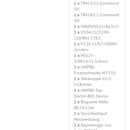
1 x
TR413/11,3/unmount
SIV
1 x
TR414/11,3/unmount
SIV
1 x
VH609/VG12+8a,5i+S
2 x
V3.04.15/2C/90-
120/B42-C38,5
1 x
V3.20.12/9,7/100MS-
Sonderv.
1 x
MS525-
S/SW14/11,3/short
1 x
UNIPRO-
Ersatzschraube M3-T10
1 x
Stecknippel G1/2
I=18,6mm
1 x
UNIPRO-Top-
Starter+BLE-Device
1 x
Biegsame Welle
DK10/1,5m
1 x
Sturz/Nachlauf-
Messwerkzeug
1 x
Rauhreiniger incl.