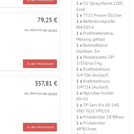
1 x
CU-Spray/Hocht.1200
Grad
1 x
TT15 Pneum Öl/Liter
79,25 €
1 x
Reifendruckprüfer
RM/10S-6
inkl. 19% MwSt. zzgl.
Versand
1 x
Profiltiefenlehre,
Messing gefräst
1 x
Rollmaßband-
Glasfaser 3m
1 x
Polsterplatte TJP-
3/350/ca.5-kg
In den Warenkorb
1 x
Kraftstecknuss
3/4*20k (Auslauf)
1 x
Kraftstecknuss
357,81 €
3/4*21k (Auslauf)
1 x
Nyl.roller+holder
inkl. 19% MwSt. zzgl.
Versand
09+10
1 x
TP-Serv-Kit 06-140,
VDO TG1C VPE/10
1 x
Prickelroller 2R*B8mm
1 x
Prickelroller
In den Warenkorb
4R*B15mm