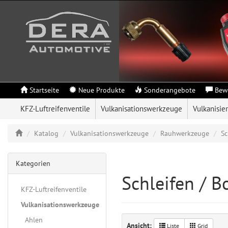
Startseite
Neue Produkte
Sonderangebote
Bew
KFZ-Luftreifenventile
Vulkanisationswerkzeuge
Vulkanisie
Katalog
Vulkanisationswerkzeuge
Rauhwerkzeuge
Sc
Kategorien
Schleifen / B
KFZ-Luftreifenventile
Vulkanisationswerkzeuge
Ahlen
Ansicht:
Liste
Grid