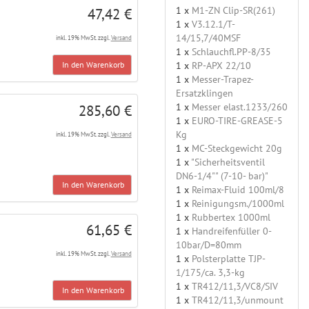
1 x
M1-ZN Clip-SR(261)
47,42 €
1 x
V3.12.1/T-
14/15,7/40MSF
inkl. 19% MwSt. zzgl.
Versand
1 x
Schlauchfl.PP-8/35
1 x
RP-APX 22/10
In den Warenkorb
1 x
Messer-Trapez-
Ersatzklingen
1 x
Messer elast.1233/260
285,60 €
1 x
EURO-TIRE-GREASE-5
Kg
inkl. 19% MwSt. zzgl.
Versand
1 x
MC-Steckgewicht 20g
1 x
"Sicherheitsventil
DN6-1/4"" (7-10- bar)"
In den Warenkorb
1 x
Reimax-Fluid 100ml/8
1 x
Reinigungsm./1000ml
1 x
Rubbertex 1000ml
61,65 €
1 x
Handreifenfüller 0-
10bar/D=80mm
inkl. 19% MwSt. zzgl.
Versand
1 x
Polsterplatte TJP-
1/175/ca. 3,3-kg
1 x
TR412/11,3/VC8/SIV
In den Warenkorb
1 x
TR412/11,3/unmount