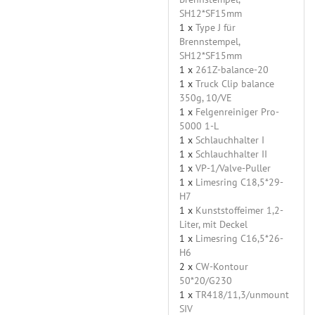
SH12*SF15mm
1 x
Type J für
Brennstempel,
SH12*SF15mm
1 x
261Z-balance-20
1 x
Truck Clip balance
350g, 10/VE
1 x
Felgenreiniger Pro-
5000 1-L
1 x
Schlauchhalter I
1 x
Schlauchhalter II
1 x
VP-1/Valve-Puller
1 x
Limesring C18,5*29-
H7
1 x
Kunststoffeimer 1,2-
Liter, mit Deckel
1 x
Limesring C16,5*26-
H6
2 x
CW-Kontour
50*20/G230
1 x
TR418/11,3/unmount
SIV