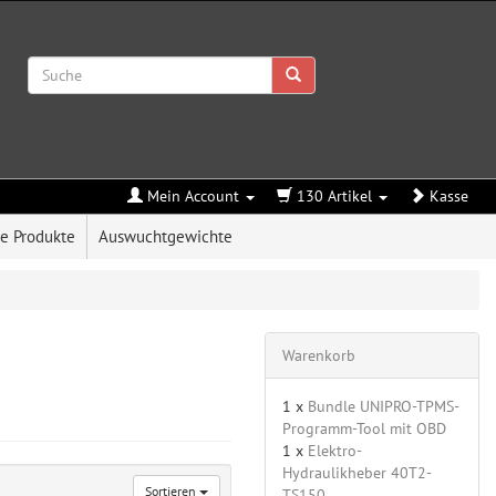
Mein Account
130 Artikel
Kasse
e Produkte
Auswuchtgewichte
Warenkorb
1 x
Bundle UNIPRO-TPMS-
Programm-Tool mit OBD
1 x
Elektro-
Hydraulikheber 40T2-
Sortieren
TS150