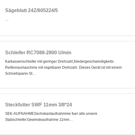
Sägeblatt 24Z/605224/5
…
Schleifer RC7088-2800 U/min
Karkassenschleifer mit geringer Drehzahl,Niedergeschwindigkeits-
Reifenraumaschine mit regelbarer Drehzahl. Dieses Gerät ist mit einem
Schnellspann-St…
Steckfutter SWF 11mm 3/8*24
SEK-AUFNAHMESechskantaufnahmme fuer alle unsere
Stabschleifer.Gewindeaufnahme 11mm…