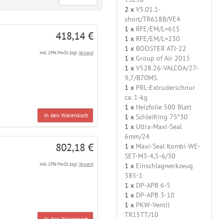
2 x
V5.01.1-
short/TR618B/VE4
1 x
RFE/EM/L=615
418,14 €
1 x
RFE/EM/L=230
1 x
BOOSTER ATI-22
inkl. 19% MwSt. zzgl.
Versand
1 x
Group of Air 2015
1 x
V528.26-VALCOA/27-
9,7/B70MS
1 x
PRL-Extruderschnur
ca. 1-kg
1 x
Heizfolie 500 Blatt
In den Warenkorb
1 x
Schleifring 75*30
1 x
Ultra-Maxi-Seal
6mm/24
802,18 €
1 x
Maxi-Seal Kombi-WE-
SET-M3-4,5-6/30
1 x
Einschlagwerkzeug
inkl. 19% MwSt. zzgl.
Versand
385-1
1 x
DP-APB 6-5
1 x
DP-APB 3-10
1 x
PKW-Ventil
TR15TT/10
In den Warenkorb