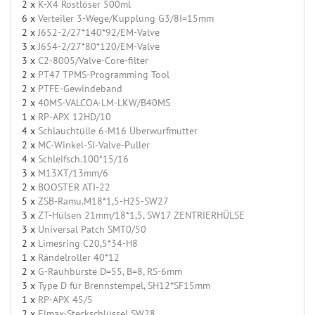
2 x
K-X4 Rostlöser 500ml
6 x
Verteiler 3-Wege/Kupplung G3/8I=15mm
2 x
J652-2/27*140*92/EM-Valve
3 x
J654-2/27*80*120/EM-Valve
3 x
C2-8005/Valve-Core-filter
2 x
PT47 TPMS-Programming Tool
2 x
PTFE-Gewindeband
2 x
40MS-VALCOA-LM-LKW/B40MS
1 x
RP-APX 12HD/10
4 x
Schlauchtülle 6-M16 Überwurfmutter
2 x
MC-Winkel-SI-Valve-Puller
4 x
Schleifsch.100*15/16
3 x
M13XT/13mm/6
2 x
BOOSTER ATI-22
5 x
ZSB-Ramu.M18*1,5-H25-SW27
3 x
ZT-Hülsen 21mm/18*1,5, SW17 ZENTRIERHÜLSE
3 x
Universal Patch SMT0/50
2 x
Limesring C20,5*34-H8
1 x
Rändelroller 40*12
2 x
G-Rauhbürste D=55, B=8, RS-6mm
3 x
Type D für Brennstempel, SH12*SF15mm
1 x
RP-APX 45/5
2 x
Elmax-Steckschlüssel SW28