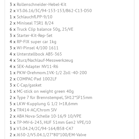
3 x
Rollenschneider-Hebel-Kit
2 x
V3.06.16/3C/94-153-153/B62-C13-D50
1 x
Schlauchfl.PP-9/10
2 x
Miniseal TSR1 8/24
6 x
Truck Clip balance 50g, 25/VE
3 x
Starter-Kit-Rep-Set
4 x
RP-FIX super car 1kg
3 x
WI-Pinsel 4/100 1611
4 x
Unterstellbock AB5-365
4 x
Sturz/Nachlauf-Messwerkzeug
4 x
SEK-Adapter NV11-R6
1 x
PKW-Drehmom.1VK-1/2 Zoll -40-200
2 x
COMPAC-Pad 1002LF
3 x
C-Cap/gasket
1 x
MC-stick on weight green 40g
2 x
Type 7 für Brennstempel, SH12*SF15mm
5 x
LKW-Kupplung G 1/2 I=18,6mm
3 x
TR414-AC/Chrom SIV
2 x
ABA Nova-Schelle 10-16/9 10/VPE
1 x
TP-MV-6-243, HUF 51mm Gen2 VPE/10
3 x
V3.04.24/2C/94-164/B58-C47
2 x
J650-2/V5.04.1/27*80*100/EM-Valve