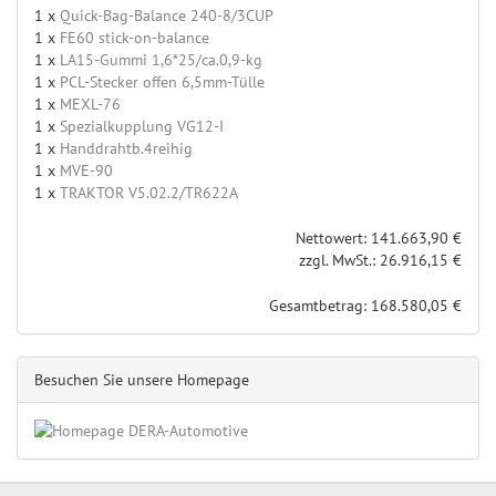
1 x
Quick-Bag-Balance 240-8/3CUP
1 x
FE60 stick-on-balance
1 x
LA15-Gummi 1,6*25/ca.0,9-kg
1 x
PCL-Stecker offen 6,5mm-Tülle
1 x
MEXL-76
1 x
Spezialkupplung VG12-I
1 x
Handdrahtb.4reihig
1 x
MVE-90
1 x
TRAKTOR V5.02.2/TR622A
Nettowert: 141.663,90 €
zzgl. MwSt.: 26.916,15 €
Gesamtbetrag: 168.580,05 €
Besuchen Sie unsere Homepage