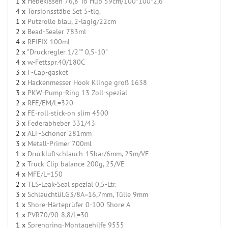
1 x
Hebekissen 76,8 To Hub 59cm/100*100*2,6
4 x
Torsionsstäbe Set 5-tlg.
1 x
Putzrolle blau, 2-lagig/22cm
2 x
Bead-Sealer 783ml
4 x
REIFIX 100ml
2 x
"Druckregler 1/2"" 0,5-10"
4 x
w.-Fettspr.40/180C
3 x
F-Cap-gasket
2 x
Hackenmesser Hook Klinge groß 1638
3 x
PKW-Pump-Ring 13 Zoll-spezial
2 x
RFE/EM/L=320
2 x
FE-roll-stick-on slim 4500
3 x
Federabheber 331/43
2 x
ALF-Schoner 281mm
3 x
Metall-Primer 700ml
1 x
Druckluftschlauch-15bar/6mm, 25m/VE
2 x
Truck Clip balance 200g, 25/VE
4 x
MFE/L=150
2 x
TLS-Leak-Seal spezial 0,5-Ltr.
3 x
Schlauchtül.G3/8A=16,7mm, Tülle 9mm
1 x
Shore-Härteprüfer 0-100 Shore A
1 x
PVR70/90-8,8/L=30
1 x
Sprengring-Montagehilfe 9555