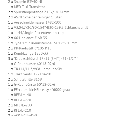
2 x
Snap-In RSV40-NI
1 x
MFD-T16 Transistor
2 x
Spurstangenzange Z15V/14-24mm
2 x
AS70-Scheibenreiniger 1-Liter
1 x
Ausschneidemesser 1482/100
1 x
V3.04.7/2C/90-154°/B30-C39,5 Schlauchventil
1 x
1144/single-flex-extension-clip
2 x
664-balance F-AR-35
1 x
Type 1 für Brennstempel, SH12*SF15mm
2 x
PR-Rauhstift 6*105 K18
1 x
Kombizange 1850-33
3 x
"Kreuzschlüssel 17x19 (3/4"")x21x1/2"""
1 x
G-Rauhbürste 60*18-02/6
1 x
TR414/11,3/VC8-unmount/SIV
1 x
Trakt-Ventil TR218A/10
2 x
Schutzbrille 8159
1 x
G-Rauhbürste 60*12-02/6
1 x
FE-roll-stick-HSL- easy 4*6000-grau
1 x
RFE/L=140
1 x
RFE/L=270
2 x
MFE/L=200
2 x
RFE/L=210
2 x
AC01-Clip/D=8