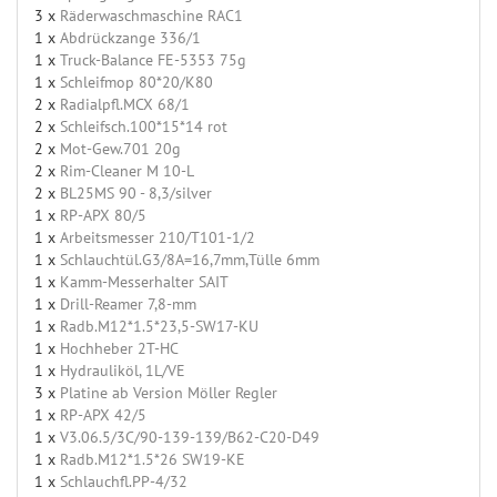
3 x
Räderwaschmaschine RAC1
1 x
Abdrückzange 336/1
1 x
Truck-Balance FE-5353 75g
1 x
Schleifmop 80*20/K80
2 x
Radialpfl.MCX 68/1
2 x
Schleifsch.100*15*14 rot
2 x
Mot-Gew.701 20g
2 x
Rim-Cleaner M 10-L
2 x
BL25MS 90 - 8,3/silver
1 x
RP-APX 80/5
1 x
Arbeitsmesser 210/T101-1/2
1 x
Schlauchtül.G3/8A=16,7mm,Tülle 6mm
1 x
Kamm-Messerhalter SAIT
1 x
Drill-Reamer 7,8-mm
1 x
Radb.M12*1.5*23,5-SW17-KU
1 x
Hochheber 2T-HC
1 x
Hydrauliköl, 1L/VE
3 x
Platine ab Version Möller Regler
1 x
RP-APX 42/5
1 x
V3.06.5/3C/90-139-139/B62-C20-D49
1 x
Radb.M12*1.5*26 SW19-KE
1 x
Schlauchfl.PP-4/32