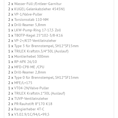
2 x
Wasser-Füll-/Entleer-Garnitur
2 x
KUGEL-Gelenkabzieher 4545N1
2 x
VP-1/Valve-Puller
2 x
Torsionsstab 110-NM
2 x
Drill-Reamer 5,8mm
1 x
LKW-Pump-Ring 17-17,5 Zoll
1 x
TBOTP-Kegel 25*102-3/8-K16
2 x
VP-2+/KST-Ventileinzieher
1 x
Type 3 für Brennstempel, SH12*SF15mm
1 x
TRILEX Kraftstn.3/4*30L (Auslauf)
1 x
Montierhebel 300mm
1 x
RP-APX 26/10
2 x
MFD-CP8-ME /CPU
2 x
Drill-Reamer 2,8mm
2 x
Type 0 für Brennstempel, SH12*SF15mm
2 x
MFE/L=175
1 x
VT04-2N/Valve-Puller
2 x
TRILEX Kraftstn.1*30L (Auslauf)
2 x
TUVP-Ventileinzieher
2 x
PR-Rauhstift 8*170 K18
2 x
Rangierheber 4T-C
5 x
V3.02.9/1C/94/L=99,5