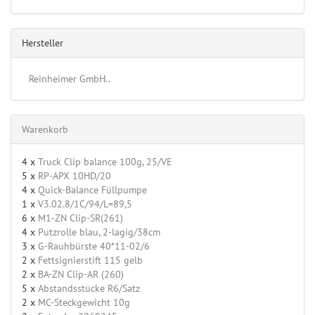
Hersteller
Reinheimer GmbH..
Warenkorb
4 x
Truck Clip balance 100g, 25/VE
5 x
RP-APX 10HD/20
4 x
Quick-Balance Füllpumpe
1 x
V3.02.8/1C/94/L=89,5
6 x
M1-ZN Clip-SR(261)
4 x
Putzrolle blau, 2-lagig/38cm
3 x
G-Rauhbürste 40*11-02/6
2 x
Fettsignierstift 115 gelb
2 x
BA-ZN Clip-AR (260)
5 x
Abstandsstücke R6/Satz
2 x
MC-Steckgewicht 10g