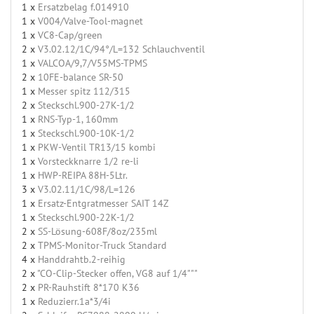
1 x
Ersatzbelag f.014910
1 x
V004/Valve-Tool-magnet
1 x
VC8-Cap/green
2 x
V3.02.12/1C/94°/L=132 Schlauchventil
1 x
VALCOA/9,7/V55MS-TPMS
2 x
10FE-balance SR-50
1 x
Messer spitz 112/315
2 x
Steckschl.900-27K-1/2
1 x
RNS-Typ-1, 160mm
1 x
Steckschl.900-10K-1/2
1 x
PKW-Ventil TR13/15 kombi
1 x
Vorsteckknarre 1/2 re-li
1 x
HWP-REIPA 88H-5Ltr.
3 x
V3.02.11/1C/98/L=126
1 x
Ersatz-Entgratmesser SAIT 14Z
1 x
Steckschl.900-22K-1/2
2 x
SS-Lösung-608F/8oz/235ml
2 x
TPMS-Monitor-Truck Standard
4 x
Handdrahtb.2-reihig
2 x
"CO-Clip-Stecker offen, VG8 auf 1/4"""
2 x
PR-Rauhstift 8*170 K36
1 x
Reduzierr.1a*3/4i