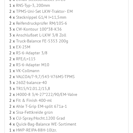
1 x
RNS-Typ-3, 200mm
2 x
TPMS-Uni-Set LKW-Traktor- EM
4 x
Stecknippel G1/4 I=11,5mm
2 x
Reifendruckprüfer RM/10S-6
3 x
CW-Kontour 100*38-K36
3 x
Anschlußset L-LKW 3/8 Zoll
2 x
Truck-Balance FE-5353 200g
1 x
EX-25M
2 x
RS-6-Adapter 3/8
2 x
RFE/L=115
2 x
RS-6-Adapter M10
1 x
VK-Collmann
2 x
VALCOA/7-9,7/543-V76MS-TPMS
3 x
260Z-balance-40
3 x
TR15/V2.01.2/15,8
2 x
J4000-8 3/4-27*222/90/EM-Valve
2 x
Fit & Finish 400-ml
2 x
Ahle T-Grip EM-split 671a-1
2 x
Sisa-Fettkreide grün
3 x
CU-Spray/Hocht.1200 Grad
4 x
Quick-Bag-Balance WE-Sortiment
1 x
HWP-REIPA-88H-10Ltr.