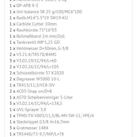
1 x
DP-APB 9-3
1 x
Uni-balance SR 25 g/100/MC6*100
1 x
Radb.M14*1.5*19 SW19-KU
1 x
Carbide Cutter 10mm
2 x
Rauhbürste 75*16*03
1 x
Rollmaßband 2m mm/Zoll
1 x
Tankventil M8*1,25 GD
1 x
Hohlmesser D=30mm, G-3/8
2 x
V3.21.4/TR570/84MS
3 x
V3.02.19/1C/94/L=60
2 x
V3.02.26/1C/94/L=105
2 x
Schüsselbürste 37 K2020
2 x
Degreaser W5000 10-L
1 x
TR413/11,3/VC8-SIV
2 x
AC03-Snap on/D=8
1 x
AS70-Scheibenreiniger 5-Liter
3 x
V3.02.14/1C/94/L=138,5
1 x
UVL-Sprayer 3.0
1 x
TPMS-TX-V003/11,3/BL-MV-SW-11, VPE/4
1 x
Stecknippel G3/8 A=16,7mm
3 x
Gratmesser 1484
1 x
TR544D/75-9,7/NIP/L=78