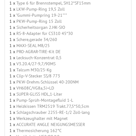
1 x
Type 6 für Brennstempel, SH12*SF15mm
1 x
LKW-Pump-Ring 19,5 Zoll
1 x
"Gummi-Pumpring 19-21"""
1 x
PKW-Pump-Ring 15 Zoll
1 x
Sicherheitsorgan 2.HK-SIO
1 x
RS-8-Adapter für CS310 45*30
1 x
Schere,gerade 34/260
1 x
MAXI-SEAL M8/25
1 x
PRO-AGRAR-TIRE-Kit DE
1 x
Lecksuch-Konzentrat 0,5
1 x
V3.20.4/27-9,7/90MS
1 x
Talcum M30/25-Kg
1 x
Clip-V-Stecker SS/8 773
1 x
PKW-Drehm.-Schlüssel 40-200NM
1 x
VH608C/VG8a,5i+LD
1 x
SUPER-GLISS HDL,1-Liter
1 x
Pump-Sprüh-Montagefluid 1-L
1 x
Heizkissen TRM2519 Trakt.77,5*50,5cm
1 x
Schlagschrauber 2255-RE-1/2 Zoll-lang
1 x
Werkzeughalter mit Magnet
1 x
ACCURATE ANGLE NEIGUNGSMESSER
1 x
Thermosicherung 162°C