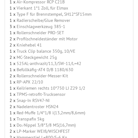
1 x
Air-Kompressor RCP C21B
1 x
Vierkant 1*1 Zoll, für Elmax
1 x
Type F für Brennstempel, SH12*SF15mm
1 x
Radierscheibe/Glue Remover
3 x
Einschlagwerkzeug 385-1
1 x
Rollenschneider PRO-SET
2 x
Profilschneideständer mit Motor
2 x
Kniehebel 41
1 x
Truck Clip balance 350g, 10/VE
2 x
MC-Steckgewicht 25g
1 x
525AL-anthrazit/11,3/SW-11/L=42
1 x
Befüllkäfig-AT4 D/B 1180/630
2 x
Rollenschneider-Messer-Kit
1 x
RP-APX 22/10
1 x
Keilriemen rechts 10*750 LI Z29 1/2
1 x
TPMS-retrofit-Trucksensor
2 x
Snap-In RSV47-NI
2 x
Nadelentroster HSN24
1 x
Red-Muffe 1/4*1/8 i(13,2mm/8,6mm)
1 x
Transpafix 5kg
1 x
Do.-Nippel 3/8*3/8 MS(16,7mm)
2 x
LP-Marker WEIß/WISCHFEST
2 x
Hammerstiel L=800/5-6 Kg