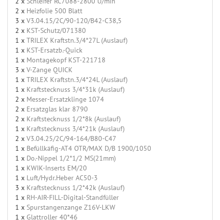
2 x
Schleifer RC7088-2800 U/min
2 x
Heizfolie 500 Blatt
3 x
V3.04.15/2C/90-120/B42-C38,5
2 x
KST-Schutz/071380
1 x
TRILEX Kraftstn.3/4*27L (Auslauf)
1 x
KST-Ersatzb.-Quick
1 x
Montagekopf KST-221718
3 x
V-Zange QUICK
1 x
TRILEX Kraftstn.3/4*24L (Auslauf)
1 x
Kraftstecknuss 3/4*31k (Auslauf)
2 x
Messer-Ersatzklinge 1074
2 x
Ersatzglas klar 8790
2 x
Kraftstecknuss 1/2*8k (Auslauf)
1 x
Kraftstecknuss 3/4*21k (Auslauf)
2 x
V3.04.25/2C/94-164/B80-C47
1 x
Befüllkäfig-AT4 OTR/MAX D/B 1900/1050
1 x
Do.-Nippel 1/2*1/2 MS(21mm)
1 x
KWIK-Inserts EM/20
1 x
Luft/Hydr.Heber AC50-3
3 x
Kraftstecknuss 1/2*42k (Auslauf)
1 x
RH-AIR-FILL-Digital-Standfüller
1 x
Spurstangenzange Z16V-LKW
1 x
Glattroller 40*46