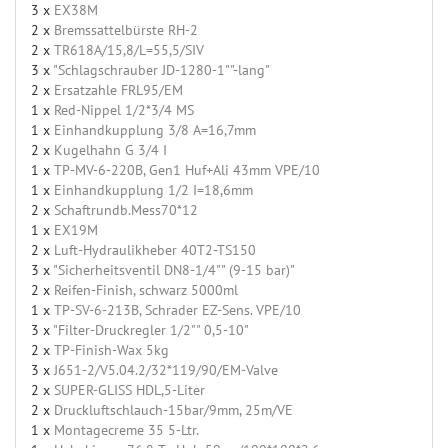
3 x
EX38M
2 x
Bremssattelbürste RH-2
2 x
TR618A/15,8/L=55,5/SIV
3 x
"Schlagschrauber JD-1280-1""-lang"
2 x
Ersatzahle FRL95/EM
1 x
Red-Nippel 1/2*3/4 MS
1 x
Einhandkupplung 3/8 A=16,7mm
2 x
Kugelhahn G 3/4 I
1 x
TP-MV-6-220B, Gen1 Huf+Ali 43mm VPE/10
1 x
Einhandkupplung 1/2 I=18,6mm
2 x
Schaftrundb.Mess70*12
1 x
EX19M
2 x
Luft-Hydraulikheber 40T2-TS150
3 x
"Sicherheitsventil DN8-1/4"" (9-15 bar)"
2 x
Reifen-Finish, schwarz 5000ml
1 x
TP-SV-6-213B, Schrader EZ-Sens. VPE/10
3 x
"Filter-Druckregler 1/2"" 0,5-10"
2 x
TP-Finish-Wax 5kg
3 x
J651-2/V5.04.2/32*119/90/EM-Valve
2 x
SUPER-GLISS HDL,5-Liter
2 x
Druckluftschlauch-15bar/9mm, 25m/VE
1 x
Montagecreme 35 5-Ltr.