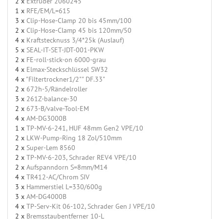
2 x
Extruder 2060245
1 x
RFE/EM/L=615
3 x
Clip-Hose-Clamp 20 bis 45mm/100
2 x
Clip-Hose-Clamp 45 bis 120mm/50
4 x
Kraftstecknuss 3/4*25k (Auslauf)
5 x
SEAL-IT-SET-JDT-001-PKW
2 x
FE-roll-stick-on 6000-grau
4 x
Elmax-Steckschlüssel SW32
4 x
"Filtertrockner1/2"" DF.33"
2 x
672h-5/Rändelroller
3 x
261Z-balance-30
2 x
673-B/valve-Tool-EM
4 x
AM-DG3000B
1 x
TP-MV-6-241, HUF 48mm Gen2 VPE/10
2 x
LKW-Pump-Ring 18 Zol/510mm
2 x
Super-Lem 8560
2 x
TP-MV-6-203, Schrader REV4 VPE/10
2 x
Aufspanndorn S=8mm/M14
4 x
TR412-AC/Chrom SIV
3 x
Hammerstiel L=330/600g
3 x
AM-DG4000B
4 x
TP-Serv-Kit 06-102, Schrader Gen J VPE/10
2 x
Bremsstaubentferner 10-L