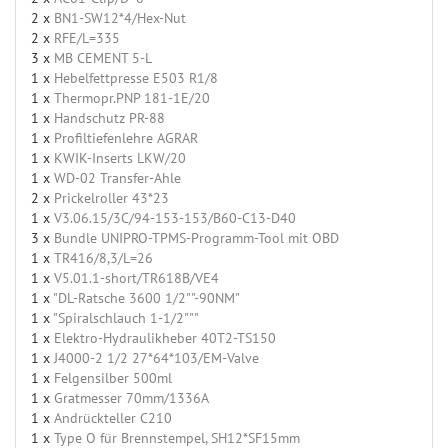
2 x
BN1-SW12*4/Hex-Nut
2 x
RFE/L=335
3 x
MB CEMENT 5-L
1 x
Hebelfettpresse E503 R1/8
1 x
Thermopr.PNP 181-1E/20
1 x
Handschutz PR-88
1 x
Profiltiefenlehre AGRAR
1 x
KWIK-Inserts LKW/20
1 x
WD-02 Transfer-Ahle
2 x
Prickelroller 43*23
1 x
V3.06.15/3C/94-153-153/B60-C13-D40
3 x
Bundle UNIPRO-TPMS-Programm-Tool mit OBD
1 x
TR416/8,3/L=26
1 x
V5.01.1-short/TR618B/VE4
1 x
"DL-Ratsche 3600 1/2""-90NM"
1 x
"Spiralschlauch 1-1/2"""
1 x
Elektro-Hydraulikheber 40T2-TS150
1 x
J4000-2 1/2 27*64*103/EM-Valve
1 x
Felgensilber 500ml
1 x
Gratmesser 70mm/1336A
1 x
Andrückteller C210
1 x
Type O für Brennstempel, SH12*SF15mm