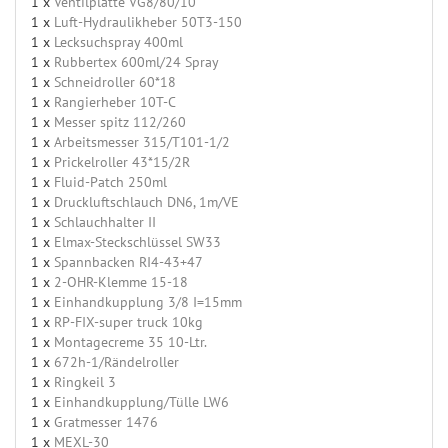
1 x
Ventilplatte VG8/80/10
1 x
Luft-Hydraulikheber 50T3-150
1 x
Lecksuchspray 400ml
1 x
Rubbertex 600ml/24 Spray
1 x
Schneidroller 60*18
1 x
Rangierheber 10T-C
1 x
Messer spitz 112/260
1 x
Arbeitsmesser 315/T101-1/2
1 x
Prickelroller 43*15/2R
1 x
Fluid-Patch 250ml
1 x
Druckluftschlauch DN6, 1m/VE
1 x
Schlauchhalter II
1 x
Elmax-Steckschlüssel SW33
1 x
Spannbacken RI4-43+47
1 x
2-OHR-Klemme 15-18
1 x
Einhandkupplung 3/8 I=15mm
1 x
RP-FIX-super truck 10kg
1 x
Montagecreme 35 10-Ltr.
1 x
672h-1/Rändelroller
1 x
Ringkeil 3
1 x
Einhandkupplung/Tülle LW6
1 x
Gratmesser 1476
1 x
MEXL-30