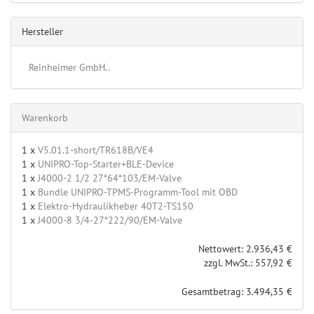
Hersteller
Reinheimer GmbH..
Warenkorb
1 x
V5.01.1-short/TR618B/VE4
1 x
UNIPRO-Top-Starter+BLE-Device
1 x
J4000-2 1/2 27*64*103/EM-Valve
1 x
Bundle UNIPRO-TPMS-Programm-Tool mit OBD
1 x
Elektro-Hydraulikheber 40T2-TS150
1 x
J4000-8 3/4-27*222/90/EM-Valve
Nettowert: 2.936,43 €
zzgl. MwSt.: 557,92 €
Gesamtbetrag: 3.494,35 €