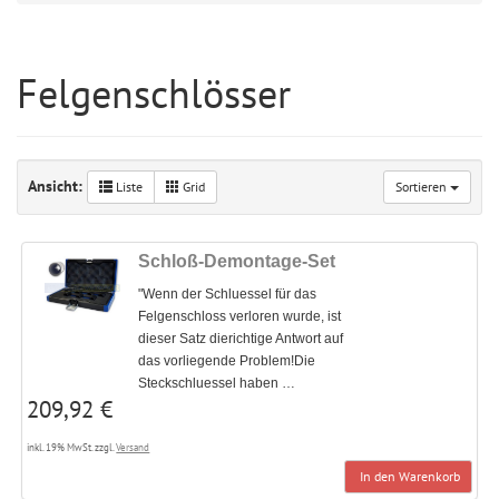
Felgenschlösser
Ansicht:
Liste
Grid
Sortieren
Schloß-Demontage-Set
"Wenn der Schluessel für das
Felgenschloss verloren wurde, ist
dieser Satz dierichtige Antwort auf
das vorliegende Problem!Die
Steckschluessel haben …
209,92 €
inkl. 19% MwSt. zzgl.
Versand
In den Warenkorb