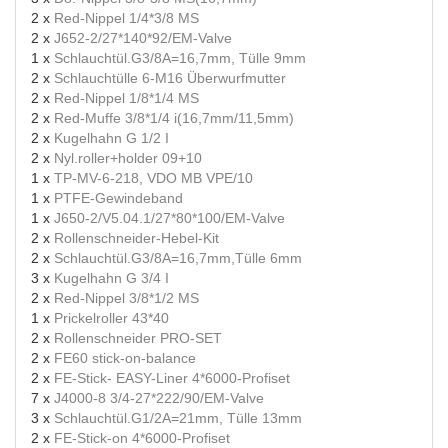
2 x
Red-Nippel 1/4*3/8 MS
2 x
J652-2/27*140*92/EM-Valve
1 x
Schlauchtül.G3/8A=16,7mm, Tülle 9mm
2 x
Schlauchtülle 6-M16 Überwurfmutter
2 x
Red-Nippel 1/8*1/4 MS
2 x
Red-Muffe 3/8*1/4 i(16,7mm/11,5mm)
2 x
Kugelhahn G 1/2 I
2 x
Nyl.roller+holder 09+10
1 x
TP-MV-6-218, VDO MB VPE/10
1 x
PTFE-Gewindeband
1 x
J650-2/V5.04.1/27*80*100/EM-Valve
2 x
Rollenschneider-Hebel-Kit
2 x
Schlauchtül.G3/8A=16,7mm,Tülle 6mm
3 x
Kugelhahn G 3/4 I
2 x
Red-Nippel 3/8*1/2 MS
1 x
Prickelroller 43*40
2 x
Rollenschneider PRO-SET
2 x
FE60 stick-on-balance
2 x
FE-Stick- EASY-Liner 4*6000-Profiset
7 x
J4000-8 3/4-27*222/90/EM-Valve
3 x
Schlauchtül.G1/2A=21mm, Tülle 13mm
2 x
FE-Stick-on 4*6000-Profiset