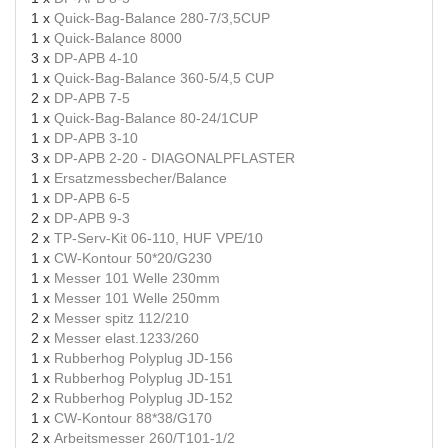
1 x
Quick-Bag-Balance 280-7/3,5CUP
1 x
Quick-Balance 8000
3 x
DP-APB 4-10
1 x
Quick-Bag-Balance 360-5/4,5 CUP
2 x
DP-APB 7-5
1 x
Quick-Bag-Balance 80-24/1CUP
1 x
DP-APB 3-10
3 x
DP-APB 2-20 - DIAGONALPFLASTER
1 x
Ersatzmessbecher/Balance
1 x
DP-APB 6-5
2 x
DP-APB 9-3
2 x
TP-Serv-Kit 06-110, HUF VPE/10
1 x
CW-Kontour 50*20/G230
1 x
Messer 101 Welle 230mm
1 x
Messer 101 Welle 250mm
2 x
Messer spitz 112/210
2 x
Messer elast.1233/260
1 x
Rubberhog Polyplug JD-156
1 x
Rubberhog Polyplug JD-151
2 x
Rubberhog Polyplug JD-152
1 x
CW-Kontour 88*38/G170
2 x
Arbeitsmesser 260/T101-1/2