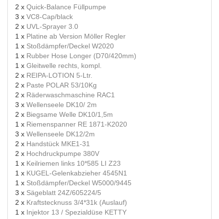
2 x
Quick-Balance Füllpumpe
3 x
VC8-Cap/black
2 x
UVL-Sprayer 3.0
1 x
Platine ab Version Möller Regler
1 x
Stoßdämpfer/Deckel W2020
1 x
Rubber Hose Longer (D70/420mm)
1 x
Gleitwelle rechts, kompl.
2 x
REIPA-LOTION 5-Ltr.
2 x
Paste POLAR 53/10Kg
2 x
Räderwaschmaschine RAC1
3 x
Wellenseele DK10/ 2m
2 x
Biegsame Welle DK10/1,5m
1 x
Riemenspanner RE 1871-K2020
3 x
Wellenseele DK12/2m
2 x
Handstück MKE1-31
2 x
Hochdruckpumpe 380V
1 x
Keilriemen links 10*585 LI Z23
1 x
KUGEL-Gelenkabzieher 4545N1
1 x
Stoßdämpfer/Deckel W5000/9445
3 x
Sägeblatt 24Z/605224/5
2 x
Kraftstecknuss 3/4*31k (Auslauf)
1 x
Injektor 13 / Spezialdüse KETTY