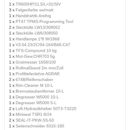
1 x
TR600HP/11,5/L=31/SIV
3 x
Felgenfarbe sw/matt
1 x
Handdrahtb.4reihig
1 x
PT47 TPMS-Programming Tool
2 x
Stecktülle LW13/308052
1 x
Stecktülle LW6/308050
1 x
Handlampe 1*8 W/1868
1 x
V3.04.23/2C/94-164/B48-C47
1 x
TFS-Compound 10 kg
1 x
Mot-Gew.CHR703 5g
1 x
Gratmesser 1658/100
1 x
Rollmaßband 2m mm/Zoll
1 x
Profiltiefenlehre AGRAR
2 x
674B/Reifenschaber
1 x
Rim-Cleaner M 10-L
1 x
Bremsstaubentferner 10-L
1 x
Degreaser W5000 10-L
1 x
Degreaser W5000 5-L
2 x
Luft-Hydraulikheber 50T3-TS220
3 x
Miniseal TSR1 8/24
2 x
SEAL-IT-PKW-SS-50
1 x
Seitenschneider 8316-180