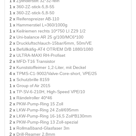
1 x
Zylinderstift 32*32-fein
1 x
360-2Z-stick-5,8-55
1 x
360-2Z-stick-5,8-50
2 x
Reifenspreizer AB-110
1 x
Hammerstiel L=360/1000g
1 x
Keilriemen rechts 10*750 LI Z29 1/2
2 x
Uni-balance AR 25 g/100/MC6*100
2 x
Druckluftschlauch-15bar/6mm, 50m/VE
1 x
Befüllkäfig-AT4 OTR/EM D/B 1880/1080
2 x
ULTRA-MAXI RH-Profiset
2 x
MFD-T16 Transistor
2 x
Kunststoffeimer 1,2-Liter, mit Deckel
4 x
TPMS-C1-9002/Valve-Core-short, VPE/25
1 x
Schutzbrille 8159
1 x
Group of Air 2015
1 x
TP-SV-6-210H, High-Speed VPE/10
1 x
Rändelroller 40*46
2 x
PKW-Pump-Ring 15 Zoll
2 x
LKW-Pump-Ring 24 Zoll/695mm
2 x
LKW-Pump-Ring 16-16,5 Zoll*B130mm
2 x
PKW-Pump-Ring 13 Zoll-spezial
1 x
Rollmaßband-Glasfaser 3m
2 x
Drill-Reamer 2,8mm