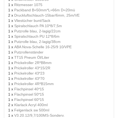
1 x
Ritzmesser 1075
1 x
Packband B=50mm*L=66m D=20mü
2 x
Druckluftschlauch-15bar/6mm, 25m/VE
1 x
Vliestücher bunt/Sack
1 x
Spiralschlauch PA 10*8/7,5m
1 x
Putzrolle blau, 2-lagig/22cm
1 x
Spiralschlauch PU 12*8/6m
1 x
Putzrolle blau, 2-lagig/38cm
1 x
ABA Nova-Schelle 16-25/9 10/VPE
1 x
Putzrollenständer
1 x
TT15 Pneum Öl/Liter
1 x
Prickelroller 2R*B8mm
1 x
Prickelroller 43*15/2R
1 x
Prickelroller 43*23
1 x
Prickelroller 43*70
1 x
Prickelroller 4R*B15mm
1 x
Flachpinsel 40*15
1 x
Flachpinsel 50*15
1 x
Flachpinsel 60*15
2 x
Klarlack Acryl 400ml
1 x
Felgenlack sw 500ml
1 x
V3.20.12/9,7/100MS-Sonderv.