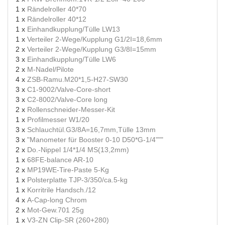
1 x
Rändelroller 40*70
1 x
Rändelroller 40*12
1 x
Einhandkupplung/Tülle LW13
1 x
Verteiler 2-Wege/Kupplung G1/2I=18,6mm
2 x
Verteiler 2-Wege/Kupplung G3/8I=15mm
3 x
Einhandkupplung/Tülle LW6
2 x
M-Nadel/Pilote
4 x
ZSB-Ramu.M20*1,5-H27-SW30
3 x
C1-9002/Valve-Core-short
3 x
C2-8002/Valve-Core long
2 x
Rollenschneider-Messer-Kit
1 x
Profilmesser W1/20
3 x
Schlauchtül.G3/8A=16,7mm,Tülle 13mm
3 x
"Manometer für Booster 0-10 D50*G-1/4"""
2 x
Do.-Nippel 1/4*1/4 MS(13,2mm)
1 x
68FE-balance AR-10
2 x
MP19WE-Tire-Paste 5-Kg
1 x
Polsterplatte TJP-3/350/ca.5-kg
1 x
Korritrile Handsch./12
4 x
A-Cap-long Chrom
2 x
Mot-Gew.701 25g
1 x
V3-ZN Clip-SR (260+280)