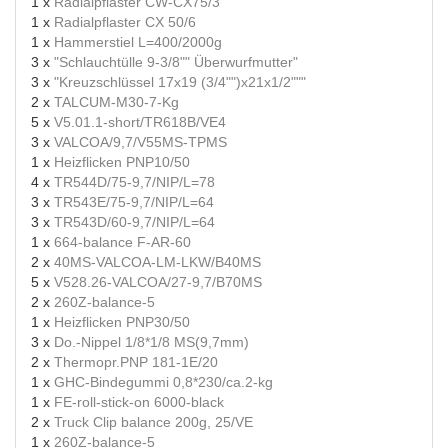
1 x
Radialpflaster CW-CX75/3
1 x
Radialpflaster CX 50/6
1 x
Hammerstiel L=400/2000g
3 x
"Schlauchtülle 9-3/8"" Überwurfmutter"
3 x
"Kreuzschlüssel 17x19 (3/4"")x21x1/2"""
2 x
TALCUM-M30-7-Kg
5 x
V5.01.1-short/TR618B/VE4
3 x
VALCOA/9,7/V55MS-TPMS
1 x
Heizflicken PNP10/50
4 x
TR544D/75-9,7/NIP/L=78
3 x
TR543E/75-9,7/NIP/L=64
3 x
TR543D/60-9,7/NIP/L=64
1 x
664-balance F-AR-60
2 x
40MS-VALCOA-LM-LKW/B40MS
5 x
V528.26-VALCOA/27-9,7/B70MS
2 x
260Z-balance-5
1 x
Heizflicken PNP30/50
3 x
Do.-Nippel 1/8*1/8 MS(9,7mm)
2 x
Thermopr.PNP 181-1E/20
1 x
GHC-Bindegummi 0,8*230/ca.2-kg
1 x
FE-roll-stick-on 6000-black
2 x
Truck Clip balance 200g, 25/VE
1 x
260Z-balance-5