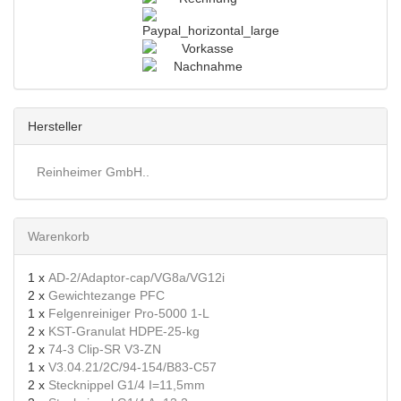
Hersteller
Reinheimer GmbH..
Warenkorb
1 x
AD-2/Adaptor-cap/VG8a/VG12i
2 x
Gewichtezange PFC
1 x
Felgenreiniger Pro-5000 1-L
2 x
KST-Granulat HDPE-25-kg
2 x
74-3 Clip-SR V3-ZN
1 x
V3.04.21/2C/94-154/B83-C57
2 x
Stecknippel G1/4 I=11,5mm