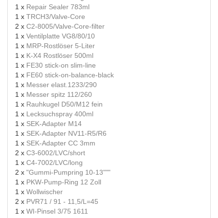
1 x
Repair Sealer 783ml
1 x
TRCH3/Valve-Core
2 x
C2-8005/Valve-Core-filter
1 x
Ventilplatte VG8/80/10
1 x
MRP-Rostlöser 5-Liter
1 x
K-X4 Rostlöser 500ml
1 x
FE30 stick-on slim-line
1 x
FE60 stick-on-balance-black
1 x
Messer elast.1233/290
1 x
Messer spitz 112/260
1 x
Rauhkugel D50/M12 fein
1 x
Lecksuchspray 400ml
1 x
SEK-Adapter M14
1 x
SEK-Adapter NV11-R5/R6
1 x
SEK-Adapter CC 3mm
2 x
C3-6002/LVC/short
1 x
C4-7002/LVC/long
2 x
"Gummi-Pumpring 10-13"""
1 x
PKW-Pump-Ring 12 Zoll
1 x
Wollwischer
2 x
PVR71 / 91 - 11,5/L=45
1 x
WI-Pinsel 3/75 1611