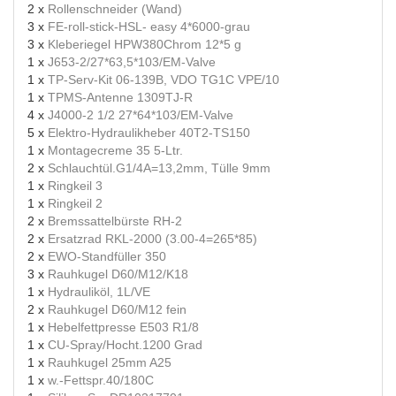
2 x
Rollenschneider (Wand)
3 x
FE-roll-stick-HSL- easy 4*6000-grau
3 x
Kleberiegel HPW380Chrom 12*5 g
1 x
J653-2/27*63,5*103/EM-Valve
1 x
TP-Serv-Kit 06-139B, VDO TG1C VPE/10
1 x
TPMS-Antenne 1309TJ-R
4 x
J4000-2 1/2 27*64*103/EM-Valve
5 x
Elektro-Hydraulikheber 40T2-TS150
1 x
Montagecreme 35 5-Ltr.
2 x
Schlauchtül.G1/4A=13,2mm, Tülle 9mm
1 x
Ringkeil 3
1 x
Ringkeil 2
2 x
Bremssattelbürste RH-2
2 x
Ersatzrad RKL-2000 (3.00-4=265*85)
2 x
EWO-Standfüller 350
3 x
Rauhkugel D60/M12/K18
1 x
Hydrauliköl, 1L/VE
2 x
Rauhkugel D60/M12 fein
1 x
Hebelfettpresse E503 R1/8
1 x
CU-Spray/Hocht.1200 Grad
1 x
Rauhkugel 25mm A25
1 x
w.-Fettspr.40/180C