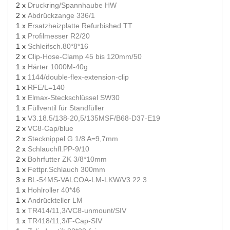
2 x
Druckring/Spannhaube HW
2 x
Abdrückzange 336/1
1 x
Ersatzheizplatte Refurbished TT
1 x
Profilmesser R2/20
1 x
Schleifsch.80*8*16
2 x
Clip-Hose-Clamp 45 bis 120mm/50
1 x
Härter 1000M-40g
1 x
1144/double-flex-extension-clip
1 x
RFE/L=140
1 x
Elmax-Steckschlüssel SW30
1 x
Füllventil für Standfüller
1 x
V3.18.5/138-20,5/135MSF/B68-D37-E19
2 x
VC8-Cap/blue
2 x
Stecknippel G 1/8 A=9,7mm
2 x
Schlauchfl.PP-9/10
2 x
Bohrfutter ZK 3/8*10mm
1 x
Fettpr.Schlauch 300mm
3 x
BL-54MS-VALCOA-LM-LKW/V3.22.3
1 x
Hohlroller 40*46
1 x
Andrückteller LM
1 x
TR414/11,3/VC8-unmount/SIV
1 x
TR418/11,3/F-Cap-SIV