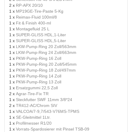
2 x
RP-APX 20/10
1 x
MP19GE-Tire-Paste 5-Kg
1 x
Reimax-Fluid 100ml/8
1 x
Fit & Finish 400-ml
1 x
Montagefluid 25 L
1 x
SUPER-GLISS HDL,1-Liter
1 x
SUPER-GLISS HDL,5-Liter
1 x
LKW-Pump-Ring 20 Zoll/563mm
1 x
LKW-Pump-Ring 24 Zoll/663mm
1 x
PKW-Pump-Ring 16 Zoll
1 x
PKW-Pump-Ring 20 Zoll/545mm
1 x
PKW-Pump-Ring 18 Zol/497mm
1 x
PKW-Pump-Ring 14 Zoll
1 x
PKW-Pump-Ring 13 Zoll
1 x
Ersatzgummi 22,5 Zoll
2 x
Agrar-Tire-Fix TR
1 x
Steckfutter SWF 11mm 3/8*24
2 x
TR412-AC/Chrom SIV
1 x
VALCOA/7-9,7/543-V76MS-TPMS
1 x
SE-Gleitmittel 1Ltr.
1 x
Profilmesser R1/20
1 x
Vorrats-Spardosierer mit Pinsel TSB-09