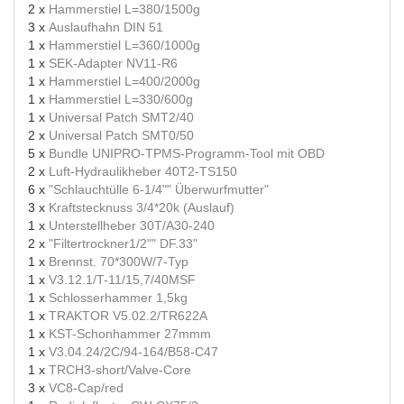
2 x
Hammerstiel L=380/1500g
3 x
Auslaufhahn DIN 51
1 x
Hammerstiel L=360/1000g
1 x
SEK-Adapter NV11-R6
1 x
Hammerstiel L=400/2000g
1 x
Hammerstiel L=330/600g
1 x
Universal Patch SMT2/40
2 x
Universal Patch SMT0/50
5 x
Bundle UNIPRO-TPMS-Programm-Tool mit OBD
2 x
Luft-Hydraulikheber 40T2-TS150
6 x
"Schlauchtülle 6-1/4"" Überwurfmutter"
3 x
Kraftstecknuss 3/4*20k (Auslauf)
1 x
Unterstellheber 30T/A30-240
2 x
"Filtertrockner1/2"" DF.33"
1 x
Brennst. 70*300W/7-Typ
1 x
V3.12.1/T-11/15,7/40MSF
1 x
Schlosserhammer 1,5kg
1 x
TRAKTOR V5.02.2/TR622A
1 x
KST-Schonhammer 27mmm
1 x
V3.04.24/2C/94-164/B58-C47
1 x
TRCH3-short/Valve-Core
3 x
VC8-Cap/red