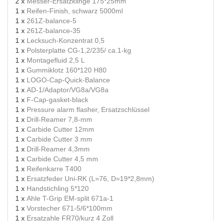
2 x
Messer-Ersatzklinge 175*25mm
1 x
Reifen-Finish, schwarz 5000ml
1 x
261Z-balance-5
1 x
261Z-balance-35
1 x
Lecksuch-Konzentrat 0,5
1 x
Polsterplatte CG-1,2/235/ ca.1-kg
1 x
Montagefluid 2,5 L
1 x
Gummiklotz 160*120 H80
1 x
LOGO-Cap-Quick-Balance
1 x
AD-1/Adaptor/VG8a/VG8a
1 x
F-Cap-gasket-black
1 x
Pressure alarm flasher, Ersatzschlüssel
1 x
Drill-Reamer 7,8-mm
1 x
Carbide Cutter 12mm
1 x
Carbide Cutter 3 mm
1 x
Drill-Reamer 4,3mm
1 x
Carbide Cutter 4,5 mm
1 x
Reifenkarre T400
1 x
Ersatzfeder Uni-RK (L=76, D=19*2,8mm)
1 x
Handstichling 5*120
1 x
Ahle T-Grip EM-split 671a-1
1 x
Vorstecher 671-5/6*100mm
1 x
Ersatzahle FR70/kurz 4 Zoll