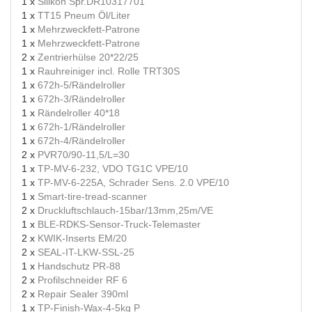
1 x
Silikon Spr.DR10317701
1 x
TT15 Pneum Öl/Liter
1 x
Mehrzweckfett-Patrone
1 x
Mehrzweckfett-Patrone
2 x
Zentrierhülse 20*22/25
1 x
Rauhreiniger incl. Rolle TRT30S
1 x
672h-5/Rändelroller
1 x
672h-3/Rändelroller
1 x
Rändelroller 40*18
1 x
672h-1/Rändelroller
1 x
672h-4/Rändelroller
2 x
PVR70/90-11,5/L=30
1 x
TP-MV-6-232, VDO TG1C VPE/10
1 x
TP-MV-6-225A, Schrader Sens. 2.0 VPE/10
1 x
Smart-tire-tread-scanner
2 x
Druckluftschlauch-15bar/13mm,25m/VE
1 x
BLE-RDKS-Sensor-Truck-Telemaster
2 x
KWIK-Inserts EM/20
2 x
SEAL-IT-LKW-SSL-25
1 x
Handschutz PR-88
2 x
Profilschneider RF 6
2 x
Repair Sealer 390ml
1 x
TP-Finish-Wax-4-5kg P