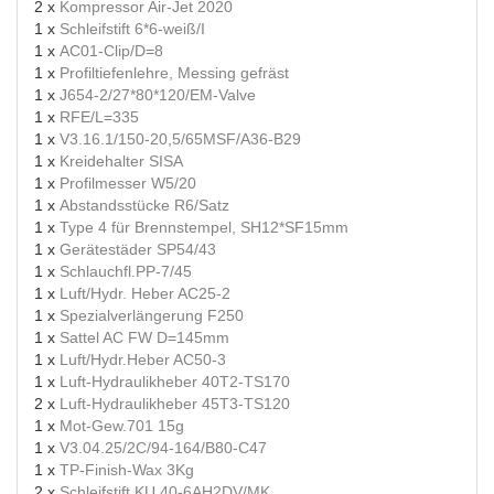
2 x
Kompressor Air-Jet 2020
1 x
Schleifstift 6*6-weiß/I
1 x
AC01-Clip/D=8
1 x
Profiltiefenlehre, Messing gefräst
1 x
J654-2/27*80*120/EM-Valve
1 x
RFE/L=335
1 x
V3.16.1/150-20,5/65MSF/A36-B29
1 x
Kreidehalter SISA
1 x
Profilmesser W5/20
1 x
Abstandsstücke R6/Satz
1 x
Type 4 für Brennstempel, SH12*SF15mm
1 x
Gerätestäder SP54/43
1 x
Schlauchfl.PP-7/45
1 x
Luft/Hydr. Heber AC25-2
1 x
Spezialverlängerung F250
1 x
Sattel AC FW D=145mm
1 x
Luft/Hydr.Heber AC50-3
1 x
Luft-Hydraulikheber 40T2-TS170
2 x
Luft-Hydraulikheber 45T3-TS120
1 x
Mot-Gew.701 15g
1 x
V3.04.25/2C/94-164/B80-C47
1 x
TP-Finish-Wax 3Kg
2 x
Schleifstift KU 40-6AH2DV/MK