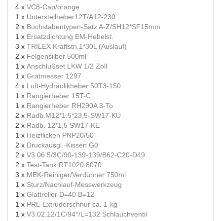
4 x
VC8-Cap/orange
1 x
Unterstellheber12T/A12-230
2 x
Buchstabentypen-Satz A-Z/SH12*SF15mm
1 x
Ersatzdichtung EM-Hebelst.
3 x
TRILEX Kraftstn.1*30L (Auslauf)
2 x
Felgensilber 500ml
1 x
Anschlußset LKW 1/2 Zoll
1 x
Gratmesser 1297
4 x
Luft-Hydraulikheber 50T3-150
1 x
Rangierheber 15T-C
1 x
Rangierheber RH290A 3-To
2 x
Radb.M12*1.5*23,5-SW17-KU
2 x
Radb. 12*1,5 SW17-KE
1 x
Heizflicken PNP20/50
2 x
Druckausgl.-Kissen G0
2 x
V3.06.5/3C/90-139-139/B62-C20-D49
2 x
Test-Tank RT1020 8070
3 x
MEK-Reiniger/Verdünner 750ml
1 x
Sturz/Nachlauf-Messwerkzeug
1 x
Glattroller D=40 B=12
1 x
PRL-Extruderschnur ca. 1-kg
1 x
V3.02.12/1C/94°/L=132 Schlauchventil