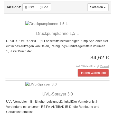
Ansicht:
Liste
Grid
Sortieren
Druckpumpkanne 1,5-L
DRUCKPUMPKANNE 1,5LLoesemittelbestaendiger Pump-Sprueher fuer
einfaches Auftragen von Oelen, Reinigungs- undPflegemitteln.Volumen
1,5 Liter.Durch den …
34,62 €
inkl. 19% MwSt. zzgl.
Versand
In den Warenkorb
UVL-Sprayer 3.0
UVL-Vernebler mit mit hoher LeistungsfähigkeitDer Vernebler ist in
Verbindung mit unserem REIPA-ANTIBAK-IR für die Reinigung und
Geruchsneutralisati…