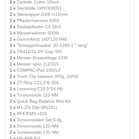
1 x
Carbide Cutter 10mm
1 x
Stecktülle LW9/308051
2 x
Stecknippel G3/8 I=15mm
1 x
Pflasterhammer 6350
2 x
Radialpflaster CX 56/3
1 x
Messerwärmer 500W
2 x
Gummiklotz 160*120 H40
3 x
"Schlagschrauber JD-1280-1""-lang"
2 x
TR412/11,3/F-Cap-SIV
2 x
Messer-Ersatzklinge 1336
1 x
Messer spitz 112/315
1 x
COMPAC-Pad 1002LF
2 x
Truck Clip balance 350g, 10/VE
1 x
ZT-Ring C22,2*6-356
2 x
Limesring C20,5*34-H8
1 x
Torsionsstab 110-NM
2 x
Quick-Bag-Balance Mini-Kit
1 x
M1-ZN Clip-SR(261)
1 x
RFE/EM/L=320
1 x
Torsionsstäbe Set 5-tlg.
1 x
Torsionsstab 120-NM
2 x
Torsionsstab 135-NM
1 x
DP-APB 8-5