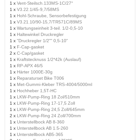
1 x
Vent-Steilsch.133MS-1C/27°
1 x
V3.22.1/45-9,7/58MS
1 x
Hohl-Schraube, Sensorbefestigung
1 x
V3.21.10/90-15,7/TR571C/89MS
1 x
Wartungseinheit 3-teil. 1/2-0,5-10
1 x
Haltewinkel Druckregler
1 x
"Druckregler 1/2"" 0,5-10"
1 x
F-Cap-gasket
2 x
C-Cap/gasket
1 x
Kraftstecknuss 1/2*42k (Auslauf)
1 x
RP-APX 46/5
1 x
Härter 1000E-30g
1 x
Reparaturset Bike T006
1 x
Met-Gummi-Kleber TRS-4004/5000ml
1 x
Hochheber 1,5T-HC
1 x
LKW-Pump-Ring 18 Zol/510mm
1 x
LKW-Pump-Ring 17-17,5 Zoll
1 x
LKW-Pump-Ring 24,5 Zoll/645mm
2 x
LKW-Pump-Ring 24 Zoll/700mm
1 x
Unterstellbock AB 8-360
1 x
Unterstellbock AB 1.5-260
1 x
Unterstellbock AB5-365