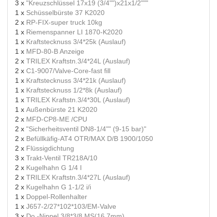
3 x
"Kreuzschlüssel 17x19 (3/4"")x21x1/2"""
1 x
Schüsselbürste 37 K2020
2 x
RP-FIX-super truck 10kg
1 x
Riemenspanner LI 1870-K2020
1 x
Kraftstecknuss 3/4*25k (Auslauf)
1 x
MFD-80-B Anzeige
2 x
TRILEX Kraftstn.3/4*24L (Auslauf)
2 x
C1-9007/Valve-Core-fast fill
1 x
Kraftstecknuss 3/4*21k (Auslauf)
1 x
Kraftstecknuss 1/2*8k (Auslauf)
1 x
TRILEX Kraftstn.3/4*30L (Auslauf)
1 x
Außenbürste 21 K2020
2 x
MFD-CP8-ME /CPU
2 x
"Sicherheitsventil DN8-1/4"" (9-15 bar)"
2 x
Befüllkäfig-AT4 OTR/MAX D/B 1900/1050
2 x
Flüssigdichtung
3 x
Trakt-Ventil TR218A/10
2 x
Kugelhahn G 1/4 I
2 x
TRILEX Kraftstn.3/4*27L (Auslauf)
2 x
Kugelhahn G 1-1/2 i/i
1 x
Doppel-Rollenhalter
1 x
J657-2/27*102*103/EM-Valve
3 x
Do.-Nippel 3/8*3/8 MS(16,7mm)