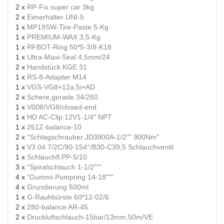
2 x
RP-Fix super car 3kg
2 x
Eimerhalter UNI-5
1 x
MP19SW-Tire-Paste 5-Kg
1 x
PREMIUM-WAX 3,5-Kg
1 x
RFBOT-Ring 50*5-3/8-K18
1 x
Ultra-Maxi-Seal 4,5mm/24
2 x
Handstück KGE 31
1 x
RS-8-Adapter M14
1 x
VGS-VG8+12a,5i+AD
2 x
Schere,gerade 34/260
1 x
V008/VG8/closed-end
1 x
HD AC-Clip 12V1-1/4" NPT
1 x
261Z-balance-10
2 x
"Schlagschrauber JD3900A-1/2"" 900Nm"
1 x
V3.04.7/2C/90-154°/B30-C39,5 Schlauchventil
1 x
Schlauchfl.PP-5/10
3 x
"Spiralschlauch 1-1/2"""
4 x
"Gummi-Pumpring 14-18"""
4 x
Grundierung 500ml
1 x
G-Rauhbürste 60*12-02/6
2 x
280-balance AR-45
2 x
Druckluftschlauch-15bar/13mm,50m/VE