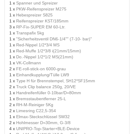
1 x
Spanner und Spreizer
1 x
PKW-Reifenspreizer M275
1 x
Hebespreizer S825
1 x
Reifenspreizer KST/185mm
3 x
RP-Fix-SUPER EM 60-Ltr.
1 x
Transpafix 5kg
1 x
"Sicherheitsventil DN6-1/4"" (7-10- bar)"
1 x
Red-Nippel 1/2*3/4 MS
1 x
Red-Muffe 1/2*3/8 i(21mm/15mm)
1 x
Do.-Nippel 1/2*1/2 MS(21mm)
1 x
VK-Collmann
2 x
FE-roll-stick-on 6000-grau
1 x
Einhandkupplung/Tülle LW9
1 x
Type H für Brennstempel, SH12*SF15mm
2 x
Truck Clip balance 250g, 20/VE
1 x
Handreifenfüller 0-10bar/D=80mm
1 x
Bremsstaubentferner 25-L
2 x
RH-M-Reiniger 5Kg
2 x
Limesring C22,5-354
1 x
Elmax-Steckschlüssel SW32
2 x
Hohlmesser D=30mm, G-3/8
4 x
UNIPRO-Top-Starter+BLE-Device