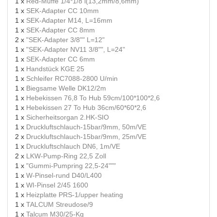
1 x
Red-Muffe 1/4*1/8 i(13,2mm/8,6mm)
1 x
SEK-Adapter CC 10mm
1 x
SEK-Adapter M14, L=16mm
1 x
SEK-Adapter CC 8mm
2 x
"SEK-Adapter 3/8"" L=12"
1 x
"SEK-Adapter NV11 3/8"", L=24"
1 x
SEK-Adapter CC 6mm
1 x
Handstück KGE 25
1 x
Schleifer RC7088-2800 U/min
1 x
Biegsame Welle DK12/2m
1 x
Hebekissen 76,8 To Hub 59cm/100*100*2,6
1 x
Hebekissen 27 To Hub 36cm/60*60*2,6
1 x
Sicherheitsorgan 2.HK-SIO
1 x
Druckluftschlauch-15bar/9mm, 50m/VE
2 x
Druckluftschlauch-15bar/9mm, 25m/VE
1 x
Druckluftschlauch DN6, 1m/VE
2 x
LKW-Pump-Ring 22,5 Zoll
1 x
"Gummi-Pumpring 22,5-24"""
1 x
W-Pinsel-rund D40/L400
1 x
WI-Pinsel 2/45 1600
1 x
Heizplatte PRS-1/upper heating
1 x
TALCUM Streudose/9
1 x
Talcum M30/25-Kg