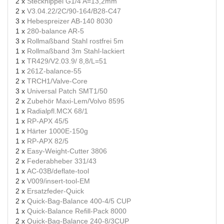
2 x
Stecknippel G1/4 A=13,2mm
2 x
V3.04.22/2C/90-164/B28-C47
3 x
Hebespreizer AB-140 8030
1 x
280-balance AR-5
3 x
Rollmaßband Stahl rostfrei 5m
1 x
Rollmaßband 3m Stahl-lackiert
1 x
TR429/V2.03.9/ 8,8/L=51
1 x
261Z-balance-55
2 x
TRCH1/Valve-Core
3 x
Universal Patch SMT1/50
2 x
Zubehör Maxi-Lem/Volvo 8595
1 x
Radialpfl.MCX 68/1
1 x
RP-APX 45/5
1 x
Härter 1000E-150g
1 x
RP-APX 82/5
2 x
Easy-Weight-Cutter 3806
2 x
Federabheber 331/43
1 x
AC-03B/deflate-tool
2 x
V009/insert-tool-EM
2 x
Ersatzfeder-Quick
2 x
Quick-Bag-Balance 400-4/5 CUP
1 x
Quick-Balance Refill-Pack 8000
2 x
Quick-Bag-Balance 240-8/3CUP