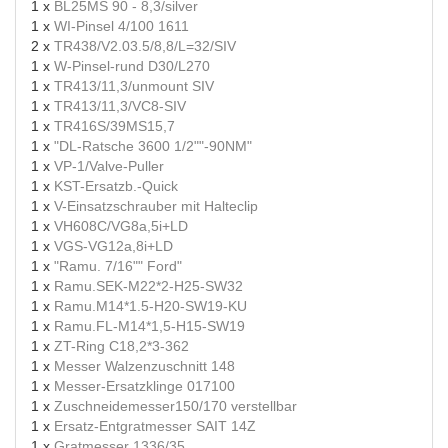
1 x
BL25MS 90 - 8,3/silver
1 x
WI-Pinsel 4/100 1611
2 x
TR438/V2.03.5/8,8/L=32/SIV
1 x
W-Pinsel-rund D30/L270
1 x
TR413/11,3/unmount SIV
1 x
TR413/11,3/VC8-SIV
1 x
TR416S/39MS15,7
1 x
"DL-Ratsche 3600 1/2""-90NM"
1 x
VP-1/Valve-Puller
1 x
KST-Ersatzb.-Quick
1 x
V-Einsatzschrauber mit Halteclip
1 x
VH608C/VG8a,5i+LD
1 x
VGS-VG12a,8i+LD
1 x
"Ramu. 7/16"" Ford"
1 x
Ramu.SEK-M22*2-H25-SW32
1 x
Ramu.M14*1.5-H20-SW19-KU
1 x
Ramu.FL-M14*1,5-H15-SW19
1 x
ZT-Ring C18,2*3-362
1 x
Messer Walzenzuschnitt 148
1 x
Messer-Ersatzklinge 017100
1 x
Zuschneidemesser150/170 verstellbar
1 x
Ersatz-Entgratmesser SAIT 14Z
1 x
Gratmesser 1336/35