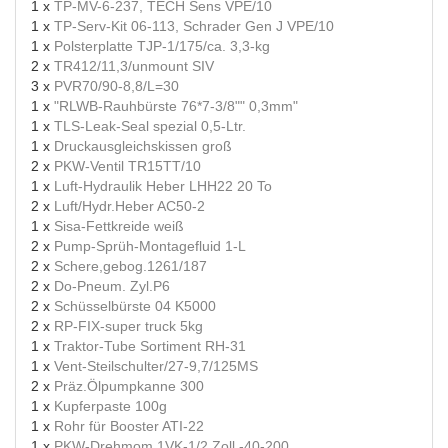
1 x
TP-MV-6-237, TECH Sens VPE/10
1 x
TP-Serv-Kit 06-113, Schrader Gen J VPE/10
1 x
Polsterplatte TJP-1/175/ca. 3,3-kg
2 x
TR412/11,3/unmount SIV
3 x
PVR70/90-8,8/L=30
1 x
"RLWB-Rauhbürste 76*7-3/8"" 0,3mm"
1 x
TLS-Leak-Seal spezial 0,5-Ltr.
1 x
Druckausgleichskissen groß
2 x
PKW-Ventil TR15TT/10
1 x
Luft-Hydraulik Heber LHH22 20 To
2 x
Luft/Hydr.Heber AC50-2
1 x
Sisa-Fettkreide weiß
2 x
Pump-Sprüh-Montagefluid 1-L
2 x
Schere,gebog.1261/187
2 x
Do-Pneum. Zyl.P6
2 x
Schüsselbürste 04 K5000
2 x
RP-FIX-super truck 5kg
1 x
Traktor-Tube Sortiment RH-31
1 x
Vent-Steilschulter/27-9,7/125MS
2 x
Präz.Ölpumpkanne 300
1 x
Kupferpaste 100g
1 x
Rohr für Booster ATI-22
1 x
PKW-Drehmom.1VK-1/2 Zoll -40-200