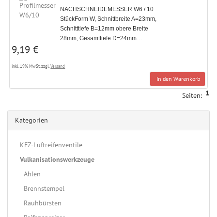
NACHSCHNEIDEMESSER W6 / 10
StückForm W, Schnittbreite A=23mm,
Schnitttiefe B=12mm obere Breite
28mm, Gesamttiefe D=24mm…
9,19 €
inkl. 19% MwSt. zzgl.
Versand
In den Warenkorb
1
Seiten:
Kategorien
KFZ-Luftreifenventile
Vulkanisationswerkzeuge
Ahlen
Brennstempel
Rauhbürsten