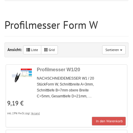
Profilmesser Form W
Ansicht:
Liste
Grid
Sortieren
Profilmesser W1/20
NACHSCHNEIDEMESSER W1 / 20
StückForm W, Schnittbreite A=3mm,
Schnitttiefe B=7mm obere Breite
C=5mm, Gesamttiefe D=21mm, …
9,19 €
inkl. 19% MwSt. zzgl.
Versand
In den Warenkorb