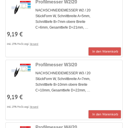
Profilmesser W2/20
NACHSCHNEIDEMESSER W2 / 20
StückForm W, Schnittbreite A=5mm,
Schnitttiefe B=7mm obere Breite
C=6mm, Gesamttiefe D=21mm, …
9,19 €
inkl. 19% MwSt. zzgl.
Versand
In den Warenkorb
Profilmesser W3/20
NACHSCHNEIDEMESSER W3 / 20
StückForm W, Schnittbreite A=7mm,
Schnitttiefe B=10mm obere Breite
C=10mm, Gesamttiefe D=22mm, …
9,19 €
inkl. 19% MwSt. zzgl.
Versand
In den Warenkorb
Profilmesser W4/20