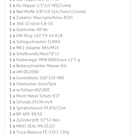
1 x
Do.-Nippel 1/2*1/2 MS(21mm)
1 x
Red-Muffe 3/8*1/4 i(16,7mm/11,5mm)
1 x
Zubehör Maxi-Lem/Volvo 8595
1 x
360-2Z-stick-5,8-50
1 x
Glattroller 40*46
1 x
DW-Ring 102*19-14-K18
1 x
Schlagschrauber ELMAX
1 x
MK1-Adapter B45/M14
1 x
Schaftrundb.Mess70*12
1 x
Kleberiegel HPW380Chrom 12*5 g
1 x
Rollenschneider-Messer-Kit
1 x
AM-DG2000
1 x
Gummiklotz 160*120 H80
1 x
Vliestücher bunt/Sack
1 x
w.-Fettspr.40/180C
1 x
Mont-Hebel-Schutz KST
1 x
Schutzb.2019A-in/4
1 x
Spiralschlauch PA 8*6/7,5m
1 x
RP-APX 40/10
1 x
Zylinderstift 32*32-fein
1 x
MAXI-SEAL M4,5E/25
1 x
Truck-Balance FE-5353 150g