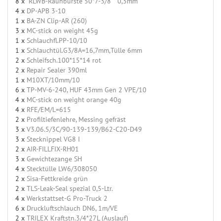
8 x
"RLWB-Rauhbürste 50*7-3/8"" 0,3mm"
4 x
DP-APB 3-10
1 x
BA-ZN Clip-AR (260)
3 x
MC-stick on weight 45g
1 x
Schlauchfl.PP-10/10
1 x
Schlauchtül.G3/8A=16,7mm,Tülle 6mm
2 x
Schleifsch.100*15*14 rot
2 x
Repair Sealer 390ml
1 x
M10XT/10mm/10
6 x
TP-MV-6-240, HUF 43mm Gen 2 VPE/10
4 x
MC-stick on weight orange 40g
4 x
RFE/EM/L=615
2 x
Profiltiefenlehre, Messing gefräst
3 x
V3.06.5/3C/90-139-139/B62-C20-D49
3 x
Stecknippel VG8 I
2 x
AIR-FILLFIX-RH01
3 x
Gewichtezange SH
4 x
Stecktülle LW6/308050
2 x
Sisa-Fettkreide grün
2 x
TLS-Leak-Seal spezial 0,5-Ltr.
4 x
Werkstattset-G Pro-Truck 2
6 x
Druckluftschlauch DN6, 1m/VE
2 x
TRILEX Kraftstn.3/4*27L (Auslauf)