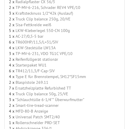
2 x
Radialpflaster CX 56/3
2 x
TP-MV-6-216, Schrader REV4 VPE/10
3 x
Kraftstecknuss 1/2*42k (Auslauf)
2 x
Truck Clip balance 250g, 20/VE
2 x
Sisa-Fettkreide weiß
5 x
LKW-Kleberiegel 550-CN 100g
1 x
AC-27/0,5-5 bar
6 x
TR600HP/11,5/L=31/SIV
4 x
LKW-Stecktülle LW13A
3 x
TP-MV-6-231, VDO TG1C VPE/10
2 x
Reifenfüllgerät stationär
4 x
Starterpaket WU1
6 x
TR412/11,3/F-Cap-SIV
4 x
Type E für Brennstempel, SH12*SF15mm
2 x
Blaspistole 269.11
7 x
Ersatzheizplatte Refurbished TT
4 x
Truck Clip balance 50g, 25/VE
3 x
"Schlauchtülle 6-1/4"" Überwurfmutter"
2 x
Smart-tire-tread-scanner
4 x
MFD-80-B Anzeige
5 x
Universal Patch SMT2/40
1 x
Rollenschneider PRO-SET
2 x
Abdrückzange 336/1