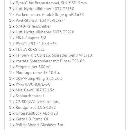
1 x
Type G für Brennstempel, SH12*SF15mm
2 x
Luft-Hydraulikheber 40T2-TS150
1 x
Hackenmesser Hook Klinge groß 1638
1 x
Vent-Steilsch.133MS-1C/27°
1 x
674B/Reifenschaber
1 x
Luft-Hydraulikheber 50T3-TS220
1 x
MK1-Adapter 3/8
1 x
PVR71 / 91 - 11,5/L=45
1 x
TESLA RDKS BLE
1 x
TP-Serv-Kit 06-113, Schrader Gen J VPE/10
1 x
Vorrats-Spardosierer mit Pinsel TSB-09
1 x
Felgensilber 500ml
1 x
Montagecreme 35 10-Ltr.
1 x
LKW-Pump-Ring 22,5 Zoll
1 x
PVR70/90-8,8/L=30
1 x
Mot-Gew.CHR703 15g
1 x
Schlauchhalter I
1 x
C2-8002/Valve-Core long
1 x
Rundpinsel 4/25-1282
1 x
Unterstellbock AB3-320
1 x
Ketty HD-Pump-Öl
1 x
Rollmaßband-Glasfaser 3m