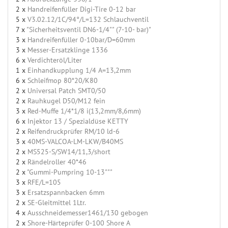
2 x
Handreifenfüller Digi-Tire 0-12 bar
5 x
V3.02.12/1C/94°/L=132 Schlauchventil
7 x
"Sicherheitsventil DN6-1/4"" (7-10- bar)"
3 x
Handreifenfüller 0-10bar/D=60mm
3 x
Messer-Ersatzklinge 1336
6 x
Verdichteröl/Liter
1 x
Einhandkupplung 1/4 A=13,2mm
6 x
Schleifmop 80*20/K80
2 x
Universal Patch SMT0/50
2 x
Rauhkugel D50/M12 fein
3 x
Red-Muffe 1/4*1/8 i(13,2mm/8,6mm)
6 x
Injektor 13 / Spezialdüse KETTY
2 x
Reifendruckprüfer RM/10 ld-6
3 x
40MS-VALCOA-LM-LKW/B40MS
2 x
MS525-S/SW14/11,3/short
2 x
Rändelroller 40*46
2 x
"Gummi-Pumpring 10-13"""
3 x
RFE/L=105
3 x
Ersatzspannbacken 6mm
2 x
SE-Gleitmittel 1Ltr.
4 x
Ausschneidemesser1461/130 gebogen
2 x
Shore-Härteprüfer 0-100 Shore A