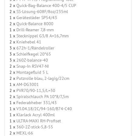
2 x
Quick-Bag-Balance 400-4/5 CUP
2 x
SS-Lösung-608F/8oz/235ml
1 x
Gerätestäder SP54/43
2 x
Quick-Balance 8000
1 x
Drill-Reamer 7,8-mm
1 x
Stecknippel G3/8 A=16,7mm
2 x
Kniehebel 41
3 x
672h-1/Rändelroller
3 x
Schleifkegel 20*65
3 x
260Z-balance-40
2 x
Snap-In RSV47-NI
2 x
Montagefluid 5 L
2 x
Putzrolle blau, 2-lagig/22cm
1 x
AM-DG3001
2 x
PVR70/90-11,5/L=30
2 x
Spiralschlauch PA 10*8/7,5m
1 x
Federabheber 331/43
1 x
V3.04.18/2C/94-160/B74-C40
1 x
Klarlack Acryl 400ml
1 x
ULTRA-MAXI RH-Profiset
1 x
360-2Z-stick-5,8-55
2 x
MEXL-66