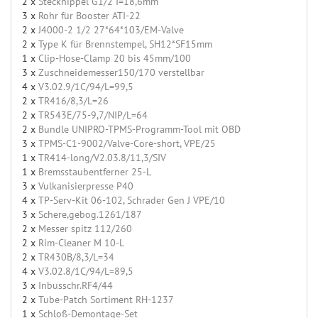
2 x
Stecknippel G1/2 I=18,6mm
3 x
Rohr für Booster ATI-22
2 x
J4000-2 1/2 27*64*103/EM-Valve
2 x
Type K für Brennstempel, SH12*SF15mm
1 x
Clip-Hose-Clamp 20 bis 45mm/100
3 x
Zuschneidemesser150/170 verstellbar
4 x
V3.02.9/1C/94/L=99,5
2 x
TR416/8,3/L=26
2 x
TR543E/75-9,7/NIP/L=64
2 x
Bundle UNIPRO-TPMS-Programm-Tool mit OBD
3 x
TPMS-C1-9002/Valve-Core-short, VPE/25
1 x
TR414-long/V2.03.8/11,3/SIV
1 x
Bremsstaubentferner 25-L
3 x
Vulkanisierpresse P40
4 x
TP-Serv-Kit 06-102, Schrader Gen J VPE/10
3 x
Schere,gebog.1261/187
2 x
Messer spitz 112/260
2 x
Rim-Cleaner M 10-L
2 x
TR430B/8,3/L=34
4 x
V3.02.8/1C/94/L=89,5
3 x
Inbusschr.RF4/44
2 x
Tube-Patch Sortiment RH-1237
1 x
Schloß-Demontage-Set