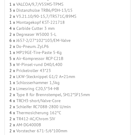
1 x
VALCOA/9,7/V55MS-TPMS
3 x
Distanzhülse TRB6/PDH-13/15
2 x
V3.21.10/90-15,7/TR571C/89MS
1 x
Montagekopf KST-221718
4 x
Carbide Cutter 3 mm
2 x
Degreaser W5000 5-L
6 x
J657-2/27*102*103/EM-Valve
2 x
Do-Pneum. Zyl.P6
1 x
MP19GE-Tire-Paste 5-Kg
5 x
Air-Kompressor RCP C21B
3 x
W-Pinsel-rund D40/L400
2 x
Prickelroller 43*23
2 x
LKW-Stecknippel G1/2 A=21mm
1 x
Schlosserhammer 1,5kg
2 x
Limesring C20,5*34-H8
2 x
Type 8 für Brennstempel, SH12*SF15mm
4 x
TRCH3-short/Valve-Core
2 x
Schleifer RC7088-2800 U/min
4 x
Thermosicherung 162°C
2 x
TR412-AC/Chrom SIV
2 x
AM-DG4000B
2 x
Vorstecher 671-5/6*100mm