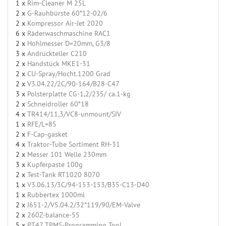
1 x
Rim-Cleaner M 25L
2 x
G-Rauhbürste 60*12-02/6
2 x
Kompressor Air-Jet 2020
6 x
Räderwaschmaschine RAC1
2 x
Hohlmesser D=20mm, G3/8
3 x
Andrückteller C210
2 x
Handstück MKE1-31
2 x
CU-Spray/Hocht.1200 Grad
2 x
V3.04.22/2C/90-164/B28-C47
3 x
Polsterplatte CG-1,2/235/ ca.1-kg
2 x
Schneidroller 60*18
4 x
TR414/11,3/VC8-unmount/SIV
1 x
RFE/L=85
2 x
F-Cap-gasket
4 x
Traktor-Tube Sortiment RH-31
2 x
Messer 101 Welle 230mm
3 x
Kupferpaste 100g
2 x
Test-Tank RT1020 8070
1 x
V3.06.13/3C/94-153-153/B35-C13-D40
1 x
Rubbertex 1000ml
2 x
J651-2/V5.04.2/32*119/90/EM-Valve
2 x
260Z-balance-55
5 x
PT47 TPMS-Programming Tool