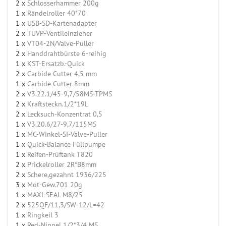
2 x
Schlosserhammer 200g
1 x
Rändelroller 40*70
1 x
USB-SD-Kartenadapter
2 x
TUVP-Ventileinzieher
1 x
VT04-2N/Valve-Puller
2 x
Handdrahtbürste 6-reihig
1 x
KST-Ersatzb.-Quick
2 x
Carbide Cutter 4,5 mm
1 x
Carbide Cutter 8mm
2 x
V3.22.1/45-9,7/58MS-TPMS
2 x
Kraftsteckn.1/2*19L
2 x
Lecksuch-Konzentrat 0,5
1 x
V3.20.6/27-9,7/115MS
1 x
MC-Winkel-SI-Valve-Puller
1 x
Quick-Balance Füllpumpe
1 x
Reifen-Prüftank T820
2 x
Prickelroller 2R*B8mm
2 x
Schere,gezahnt 1936/225
3 x
Mot-Gew.701 20g
1 x
MAXI-SEAL M8/25
2 x
525QF/11,3/SW-12/L=42
1 x
Ringkeil 3
1 x
Red-Nippel 1/2*3/4 MS