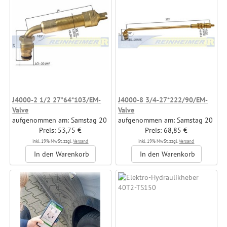
J4000-2 1/2 27*64*103/EM-
J4000-8 3/4-27*222/90/EM-
Valve
Valve
aufgenommen am: Samstag 20
aufgenommen am: Samstag 20
September, 2025
Preis: 53,75 €
September, 2025
Preis: 68,85 €
Hersteller: Reinheimer GmbH &
Hersteller: Reinheimer GmbH &
inkl. 19% MwSt. zzgl.
Versand
inkl. 19% MwSt. zzgl.
Versand
Co. KG
Co. KG
In den Warenkorb
In den Warenkorb