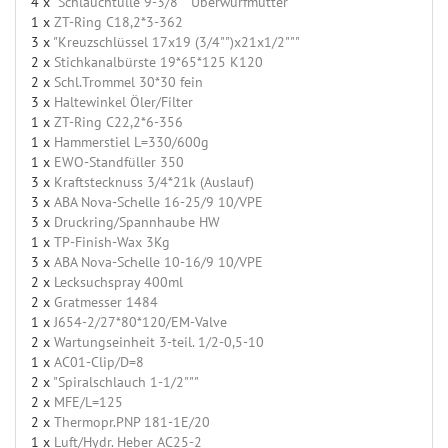
4 x
"Schlauchtülle 9-3/8"" Überwurfmutter"
1 x
ZT-Ring C18,2*3-362
3 x
"Kreuzschlüssel 17x19 (3/4"")x21x1/2"""
2 x
Stichkanalbürste 19*65*125 K120
2 x
Schl.Trommel 30*30 fein
3 x
Haltewinkel Öler/Filter
1 x
ZT-Ring C22,2*6-356
1 x
Hammerstiel L=330/600g
1 x
EWO-Standfüller 350
3 x
Kraftstecknuss 3/4*21k (Auslauf)
3 x
ABA Nova-Schelle 16-25/9 10/VPE
3 x
Druckring/Spannhaube HW
1 x
TP-Finish-Wax 3Kg
3 x
ABA Nova-Schelle 10-16/9 10/VPE
2 x
Lecksuchspray 400ml
2 x
Gratmesser 1484
1 x
J654-2/27*80*120/EM-Valve
2 x
Wartungseinheit 3-teil. 1/2-0,5-10
1 x
AC01-Clip/D=8
2 x
"Spiralschlauch 1-1/2"""
2 x
MFE/L=125
2 x
Thermopr.PNP 181-1E/20
1 x
Luft/Hydr. Heber AC25-2