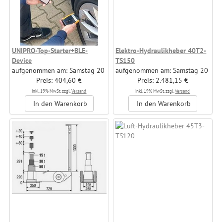
UNIPRO-Top-Starter+BLE-
Elektro-Hydraulikheber 40T2-
Device
TS150
aufgenommen am: Samstag 20
aufgenommen am: Samstag 20
September, 2025
Preis: 404,60 €
September, 2025
Preis: 2.481,15 €
Hersteller: Reinheimer GmbH &
Hersteller: Reinheimer GmbH &
inkl. 19% MwSt. zzgl.
Versand
inkl. 19% MwSt. zzgl.
Versand
Co. KG
Co. KG
In den Warenkorb
In den Warenkorb