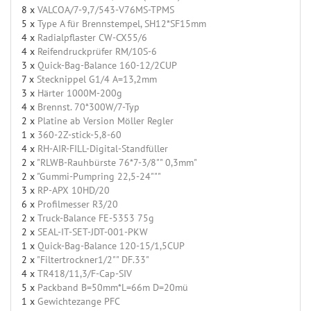
8 x
VALCOA/7-9,7/543-V76MS-TPMS
5 x
Type A für Brennstempel, SH12*SF15mm
4 x
Radialpflaster CW-CX55/6
4 x
Reifendruckprüfer RM/10S-6
3 x
Quick-Bag-Balance 160-12/2CUP
7 x
Stecknippel G1/4 A=13,2mm
3 x
Härter 1000M-200g
4 x
Brennst. 70*300W/7-Typ
2 x
Platine ab Version Möller Regler
1 x
360-2Z-stick-5,8-60
4 x
RH-AIR-FILL-Digital-Standfüller
2 x
"RLWB-Rauhbürste 76*7-3/8"" 0,3mm"
2 x
"Gummi-Pumpring 22,5-24"""
3 x
RP-APX 10HD/20
6 x
Profilmesser R3/20
2 x
Truck-Balance FE-5353 75g
2 x
SEAL-IT-SET-JDT-001-PKW
1 x
Quick-Bag-Balance 120-15/1,5CUP
2 x
"Filtertrockner1/2"" DF.33"
4 x
TR418/11,3/F-Cap-SIV
5 x
Packband B=50mm*L=66m D=20mü
1 x
Gewichtezange PFC