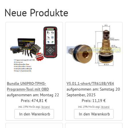
Neue Produkte
Bundle UNIPRO-TPMS-
V5.01.1-short/TR618B/VE4
Programm-Tool mit OBD
aufgenommen am: Samstag 20
aufgenommen am: Montag 22
September, 2025
September, 2025
Preis: 474,81 €
Hersteller: Reinheimer GmbH &
Preis: 11,19 €
Hersteller: Reinheimer GmbH &
Co. KG
inkl. 19% MwSt. zzgl.
Versand
inkl. 19% MwSt. zzgl.
Versand
Co. KG
In den Warenkorb
In den Warenkorb