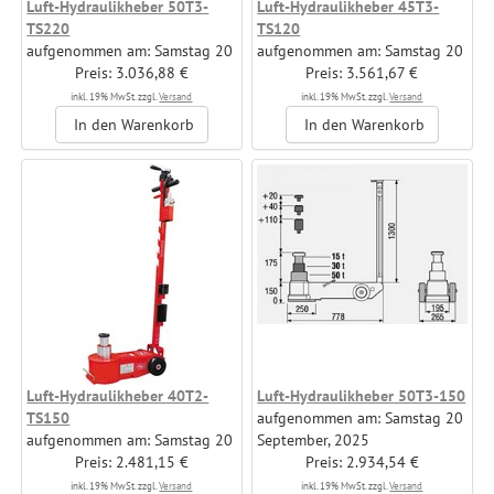
Luft-Hydraulikheber 50T3-
Luft-Hydraulikheber 45T3-
TS220
TS120
aufgenommen am: Samstag 20
aufgenommen am: Samstag 20
September, 2025
Preis: 3.036,88 €
September, 2025
Preis: 3.561,67 €
Hersteller: Reinheimer GmbH &
Hersteller: Reinheimer GmbH &
inkl. 19% MwSt. zzgl.
Versand
inkl. 19% MwSt. zzgl.
Versand
Co. KG
Co. KG
In den Warenkorb
In den Warenkorb
Luft-Hydraulikheber 40T2-
Luft-Hydraulikheber 50T3-150
TS150
aufgenommen am: Samstag 20
aufgenommen am: Samstag 20
September, 2025
September, 2025
Preis: 2.481,15 €
Hersteller: Reinheimer GmbH &
Preis: 2.934,54 €
Hersteller: Reinheimer GmbH &
Co. KG
inkl. 19% MwSt. zzgl.
Versand
inkl. 19% MwSt. zzgl.
Versand