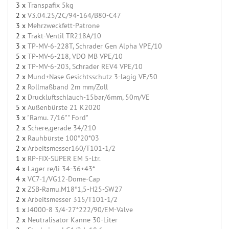
3 x
Transpafix 5kg
2 x
V3.04.25/2C/94-164/B80-C47
3 x
Mehrzweckfett-Patrone
2 x
Trakt-Ventil TR218A/10
3 x
TP-MV-6-228T, Schrader Gen Alpha VPE/10
5 x
TP-MV-6-218, VDO MB VPE/10
2 x
TP-MV-6-203, Schrader REV4 VPE/10
2 x
Mund+Nase Gesichtsschutz 3-lagig VE/50
2 x
Rollmaßband 2m mm/Zoll
2 x
Druckluftschlauch-15bar/6mm, 50m/VE
5 x
Außenbürste 21 K2020
3 x
"Ramu. 7/16"" Ford"
2 x
Schere,gerade 34/210
2 x
Rauhbürste 100*20*03
2 x
Arbeitsmesser160/T101-1/2
1 x
RP-FIX-SUPER EM 5-Ltr.
4 x
Lager re/li 34-36+43*
4 x
VC7-1/VG12-Dome-Cap
2 x
ZSB-Ramu.M18*1,5-H25-SW27
2 x
Arbeitsmesser 315/T101-1/2
1 x
J4000-8 3/4-27*222/90/EM-Valve
2 x
Neutralisator Kanne 30-Liter