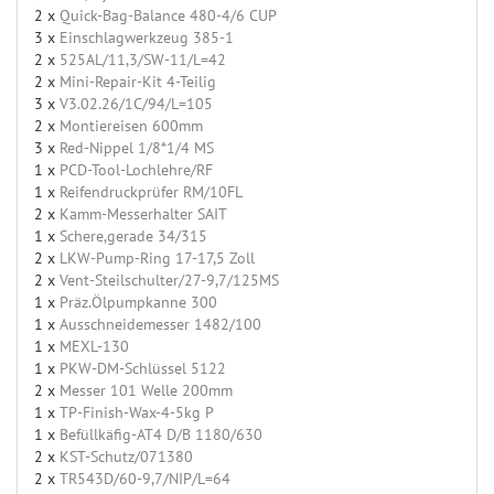
2 x
Quick-Bag-Balance 480-4/6 CUP
3 x
Einschlagwerkzeug 385-1
2 x
525AL/11,3/SW-11/L=42
2 x
Mini-Repair-Kit 4-Teilig
3 x
V3.02.26/1C/94/L=105
2 x
Montiereisen 600mm
3 x
Red-Nippel 1/8*1/4 MS
1 x
PCD-Tool-Lochlehre/RF
1 x
Reifendruckprüfer RM/10FL
2 x
Kamm-Messerhalter SAIT
1 x
Schere,gerade 34/315
2 x
LKW-Pump-Ring 17-17,5 Zoll
2 x
Vent-Steilschulter/27-9,7/125MS
1 x
Präz.Ölpumpkanne 300
1 x
Ausschneidemesser 1482/100
1 x
MEXL-130
1 x
PKW-DM-Schlüssel 5122
2 x
Messer 101 Welle 200mm
1 x
TP-Finish-Wax-4-5kg P
1 x
Befüllkäfig-AT4 D/B 1180/630
2 x
KST-Schutz/071380
2 x
TR543D/60-9,7/NIP/L=64