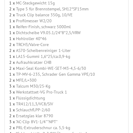
1 x
MC-Steckgewicht 15g
2 x
Type 5 für Brennstempel, SH12*SF15mm
2 x
Truck Clip balance 350g, 10/VE
1 x
Profilmesser W2/20
1 x
Reifen-Finish, schwarz 5000ml
1 x
Dichtscheibe V9.05.1/24*8*2,5/VRW
1 x
Hohlroller 40*46
2 x
TRCH3/Valve-Core
2 x
AS70-Scheibenreiniger 1-Liter
1 x
LA15-Gummi 1,6*25/ca.0,9-kg
2 x
Aufrauhkratzer CHB
2 x
Maxi-Seal Kombi-WE-SET-M3-4,5-6/30
1 x
TP-MV-6-235, Schrader Gen Gamma VPE/10
2 x
MFE/L=300
3 x
Talcum M30/25-Kg
3 x
Werkstattset-VG Pro-Truck 1
1 x
Flüssigdichtung
1 x
TR412/11,3/VC8/SIV
1 x
Schlauchfl.PP-2/60
2 x
Ersatzglas klar 8790
3 x
"AC-Clip 8V1-1/4""NPT"
2 x
PRL-Extruderschnur ca. 5,5-kg