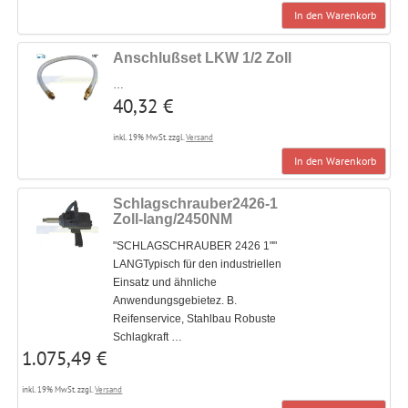
In den Warenkorb
Anschlußset LKW 1/2 Zoll
…
40,32 €
inkl. 19% MwSt. zzgl.
Versand
In den Warenkorb
Schlagschrauber2426-1
Zoll-lang/2450NM
"SCHLAGSCHRAUBER 2426 1""
LANGTypisch für den industriellen
Einsatz und ähnliche
Anwendungsgebietez. B.
Reifenservice, Stahlbau Robuste
Schlagkraft …
1.075,49 €
inkl. 19% MwSt. zzgl.
Versand