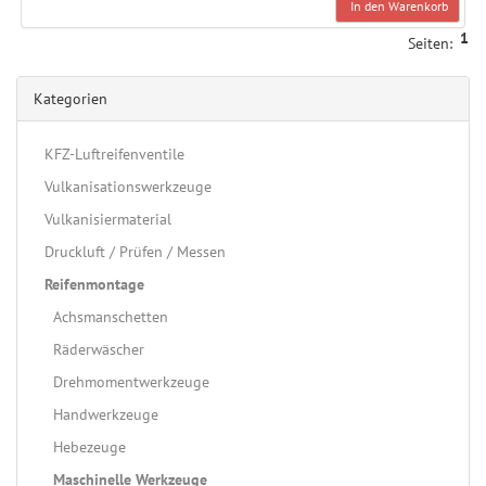
In den Warenkorb
1
Seiten:
Kategorien
KFZ-Luftreifenventile
Vulkanisationswerkzeuge
Vulkanisiermaterial
Druckluft / Prüfen / Messen
Reifenmontage
Achsmanschetten
Räderwäscher
Drehmomentwerkzeuge
Handwerkzeuge
Hebezeuge
Maschinelle Werkzeuge