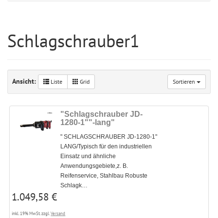
Schlagschrauber1
Ansicht:
Liste
Grid
Sortieren
"Schlagschrauber JD-
1280-1""-lang"
" SCHLAGSCHRAUBER JD-1280-1"
LANG/Typisch für den industriellen
Einsatz und ähnliche
Anwendungsgebiete,z. B.
Reifenservice, Stahlbau Robuste
Schlagk…
1.049,58 €
inkl. 19% MwSt. zzgl.
Versand