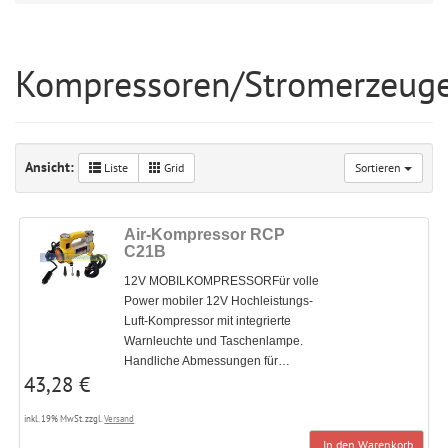
Kompressoren/Stromerzeug
Ansicht:
Liste
Grid
Sortieren
Air-Kompressor RCP
C21B
12V MOBILKOMPRESSORFür volle
Power mobiler 12V Hochleistungs-
Luft-Kompressor mit integrierte
Warnleuchte und Taschenlampe.
Handliche Abmessungen für…
43,28 €
inkl. 19% MwSt. zzgl.
Versand
In den Warenkorb