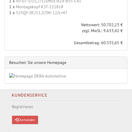
1 x
V0-07-3/15,7/110MSF/A24-B35-C41
1 x
Montagekopf KST-221818
1 x
525QF-DC/11,3/SW-12/L=47
Nettowert: 50.702,23 €
zzgl. MwSt.: 9.633,42 €
Gesamtbetrag: 60.335,65 €
Besuchen Sie unsere Homepage
KUNDENSERVICE
Registrieren
Anmelden