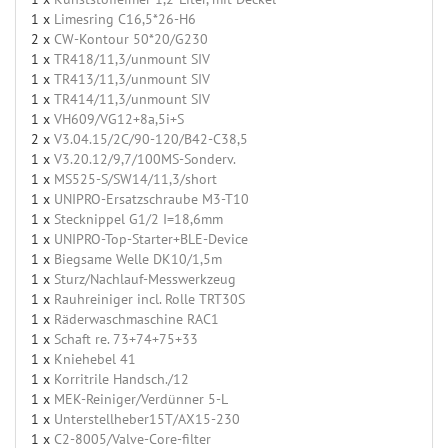
1 x
Limesring C16,5*26-H6
2 x
CW-Kontour 50*20/G230
1 x
TR418/11,3/unmount SIV
1 x
TR413/11,3/unmount SIV
1 x
TR414/11,3/unmount SIV
1 x
VH609/VG12+8a,5i+S
2 x
V3.04.15/2C/90-120/B42-C38,5
1 x
V3.20.12/9,7/100MS-Sonderv.
1 x
MS525-S/SW14/11,3/short
1 x
UNIPRO-Ersatzschraube M3-T10
1 x
Stecknippel G1/2 I=18,6mm
1 x
UNIPRO-Top-Starter+BLE-Device
1 x
Biegsame Welle DK10/1,5m
1 x
Sturz/Nachlauf-Messwerkzeug
1 x
Rauhreiniger incl. Rolle TRT30S
1 x
Räderwaschmaschine RAC1
1 x
Schaft re. 73+74+75+33
1 x
Kniehebel 41
1 x
Korritrile Handsch./12
1 x
MEK-Reiniger/Verdünner 5-L
1 x
Unterstellheber15T/AX15-230
1 x
C2-8005/Valve-Core-filter