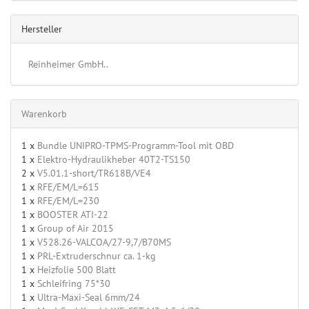
Hersteller
Reinheimer GmbH..
Warenkorb
1 x
Bundle UNIPRO-TPMS-Programm-Tool mit OBD
1 x
Elektro-Hydraulikheber 40T2-TS150
2 x
V5.01.1-short/TR618B/VE4
1 x
RFE/EM/L=615
1 x
RFE/EM/L=230
1 x
BOOSTER ATI-22
1 x
Group of Air 2015
1 x
V528.26-VALCOA/27-9,7/B70MS
1 x
PRL-Extruderschnur ca. 1-kg
1 x
Heizfolie 500 Blatt
1 x
Schleifring 75*30
1 x
Ultra-Maxi-Seal 6mm/24