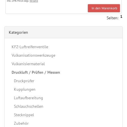
inkl. 19% MwSt. zzgl.
Versand
In den Warenkorb
1
Seiten:
Kategorien
KFZ-Luftreifenventile
Vulkanisationswerkzeuge
Vulkanisiermaterial
Druckluft / Prüfen / Messen
Druckprüfer
Kupplungen
Luftaufbereitung
Schlauchschellen
Stecknippel
Zubehör