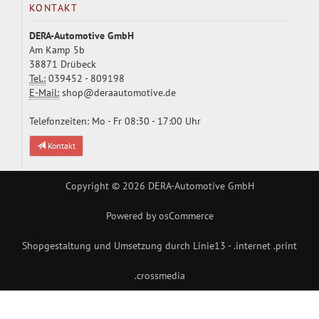
KONTAKT
DERA-Automotive GmbH
Am Kamp 5b
38871 Drübeck
Tel.:
039452 - 809198
E-Mail:
shop@deraautomotive.de
Telefonzeiten: Mo - Fr 08:30 - 17:00 Uhr
Kontakt
Copyright © 2026
DERA-Automotive GmbH
Powered by
osCommerce
Shopgestaltung und Umsetzung durch
Linie13 - .internet .print
.crossmedia