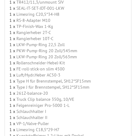
1 x
TR412/11,3/unmount SIV
1 x
SEAL-IT-SET-JDT-001-LKW
1 x
Limesring C20,5*34-H8
1 x
RS-8-Adapter M10
1 x
TP-Finish-Wax 1-Kg
1 x
Rangierheber 2T-C
1 x
Rangierheber 10T-C
1 x
LKW-Pump-Ring 22,5 Zoll
1 x
PKW-Pump-Ring 20 Zoll/545mm
1 x
LKW-Pump-Ring 20 Zoll/563mm
1 x
Rollenschneider-Hebel-Kit
1 x
FE-roll-stick-on slim 4500
1 x
Luft/Hydr.Heber AC50-3
1 x
Type H für Brennstempel, SH12*SF15mm
1 x
Type J für Brennstempel, SH12*SF15mm
1 x
261Z-balance-20
1 x
Truck Clip balance 350g, 10/VE
1 x
Felgenreiniger Pro-5000 1-L
1 x
Schlauchhalter I
1 x
Schlauchhalter II
1 x
VP-1/Valve-Puller
1 x
Limesring C18,5*29-H7
1 x
Kunststoffeimer 1,2-Liter, mit Deckel