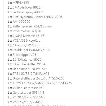
1 x
MFE/L=125
1 x
SP-Abdrücker 8022
1 x
Lecksuchspray 400ml
1 x
Luft-Hydraulik Heber LHH22 20 To
1 x
AM-DG2000
1 x
Reifenspreizer KST/185mm
1 x
Profilmesser W2/20
1 x
2-OHR-Klemme 15-18
1 x
VC6/VG12-Key-Cap
1 x
C4-7002/LVC/long
1 x
Rauhkugel D60/M12/K18
1 x
Stecknippel VG8 I
1 x
10FE-balance SR-20
1 x
LKW-Stecktülle LW13A
1 x
Handlampe 1*8 W/1868
1 x
TR544D/75-9,7/NIP/L=78
1 x
Unterstellheber 2-stufig ATG10-200
1 x
TPMS-C1-9002/Valve-Core-short, VPE/25
1 x
Vulkanisierpresse P40
1 x
Gerätestäder SP54/43
1 x
V3.20.6/27-9,7/115MS
1 x
V3.12.2/15,7/95MSF