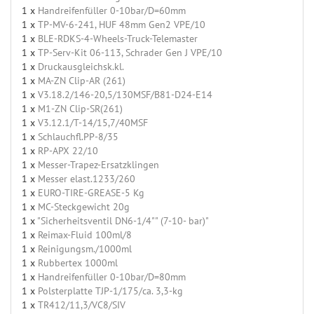
1 x
Handreifenfüller 0-10bar/D=60mm
1 x
TP-MV-6-241, HUF 48mm Gen2 VPE/10
1 x
BLE-RDKS-4-Wheels-Truck-Telemaster
1 x
TP-Serv-Kit 06-113, Schrader Gen J VPE/10
1 x
Druckausgleichsk.kl.
1 x
MA-ZN Clip-AR (261)
1 x
V3.18.2/146-20,5/130MSF/B81-D24-E14
1 x
M1-ZN Clip-SR(261)
1 x
V3.12.1/T-14/15,7/40MSF
1 x
Schlauchfl.PP-8/35
1 x
RP-APX 22/10
1 x
Messer-Trapez-Ersatzklingen
1 x
Messer elast.1233/260
1 x
EURO-TIRE-GREASE-5 Kg
1 x
MC-Steckgewicht 20g
1 x
"Sicherheitsventil DN6-1/4"" (7-10- bar)"
1 x
Reimax-Fluid 100ml/8
1 x
Reinigungsm./1000ml
1 x
Rubbertex 1000ml
1 x
Handreifenfüller 0-10bar/D=80mm
1 x
Polsterplatte TJP-1/175/ca. 3,3-kg
1 x
TR412/11,3/VC8/SIV