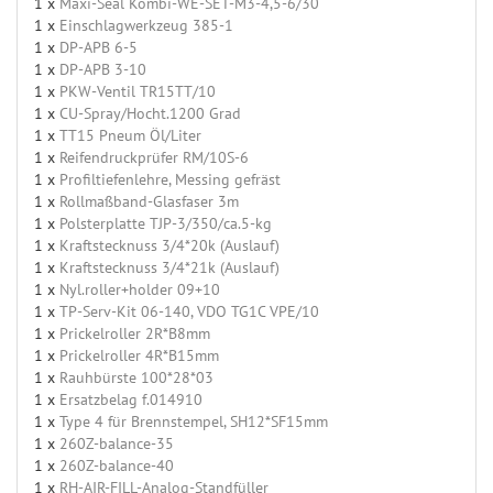
1 x
Maxi-Seal Kombi-WE-SET-M3-4,5-6/30
1 x
Einschlagwerkzeug 385-1
1 x
DP-APB 6-5
1 x
DP-APB 3-10
1 x
PKW-Ventil TR15TT/10
1 x
CU-Spray/Hocht.1200 Grad
1 x
TT15 Pneum Öl/Liter
1 x
Reifendruckprüfer RM/10S-6
1 x
Profiltiefenlehre, Messing gefräst
1 x
Rollmaßband-Glasfaser 3m
1 x
Polsterplatte TJP-3/350/ca.5-kg
1 x
Kraftstecknuss 3/4*20k (Auslauf)
1 x
Kraftstecknuss 3/4*21k (Auslauf)
1 x
Nyl.roller+holder 09+10
1 x
TP-Serv-Kit 06-140, VDO TG1C VPE/10
1 x
Prickelroller 2R*B8mm
1 x
Prickelroller 4R*B15mm
1 x
Rauhbürste 100*28*03
1 x
Ersatzbelag f.014910
1 x
Type 4 für Brennstempel, SH12*SF15mm
1 x
260Z-balance-35
1 x
260Z-balance-40
1 x
RH-AIR-FILL-Analog-Standfüller