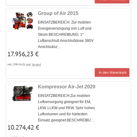
Group of Air 2015
EINSATZBEREICH: Zur mobilen
Energieversorgung von Luft und
Strom BESCHREIBUNG: 1*
Luftanschluß Anschlußdose 380V
Anschlu&sz…
17.956,23 €
inkl. 19% MwSt. zzgl.
Versand
In den Warenkorb
Kompressor Air-Jet 2020
EINSATZBEREICH:Zur mobilen
Luftversorgung geeignet für EM,
LKW, LLKW und PKW. Sehr hohes
Luftvolumen und für härtesten
Einsatz geeignet.BESCHREIBU…
10.274,42 €