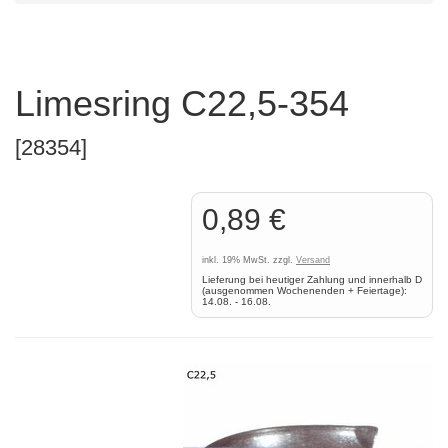
Limesring C22,5-354
[28354]
0,89 €
inkl. 19% MwSt. zzgl.
Versand
Lieferung bei heutiger Zahlung und innerhalb D
(ausgenommen Wochenenden + Feiertage):
14.08. - 16.08.