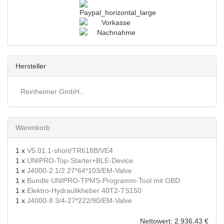
Hersteller
Reinheimer GmbH..
Warenkorb
1 x
V5.01.1-short/TR618B/VE4
1 x
UNIPRO-Top-Starter+BLE-Device
1 x
J4000-2 1/2 27*64*103/EM-Valve
1 x
Bundle UNIPRO-TPMS-Programm-Tool mit OBD
1 x
Elektro-Hydraulikheber 40T2-TS150
1 x
J4000-8 3/4-27*222/90/EM-Valve
Nettowert: 2.936,43 €