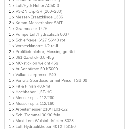
1 x
Luft/Hydr.Heber AC50-3
1 x
V3-ZN Clip-SR (260+280)
1 x
Messer-Ersatzklinge 1336
2 x
Kamm-Messerhalter SAIT
1 x
Gratmesser 1476
1 x
Pumpe Luft/Hydraulisch 8037
1 x
Schleifkegel 6*27 S6*40 rot
1 x
Vorsteckknarre 1/2 re-li
2 x
Profiltiefenlehre, Messing gefräst
1 x
361-2Z-stick-3,8-45g
1 x
MC-stick on weight 45g
1 x
Außenbürste 50 K5000
1 x
Vulkanisierpresse P40
1 x
Vorrats-Spardosierer mit Pinsel TSB-09
1 x
Fit & Finish 400-ml
1 x
Hochheber 1,5T-HC
1 x
Messer spitz 112/260
1 x
Messer spitz 112/160
1 x
Arbeitsmesser 210/T101-1/2
1 x
Schl.Trommel 30*30 fein
1 x
Maxi-Lem Wulstabdrücker 8023
1 x
Luft-Hydraulikheber 40T2-TS150