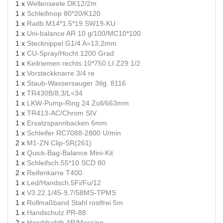
1 x
Wellenseele DK12/2m
1 x
Schleifmop 80*20/K120
1 x
Radb.M14*1.5*19 SW19-KU
1 x
Uni-balance AR 10 g/100/MC10*100
1 x
Stecknippel G1/4 A=13,2mm
1 x
CU-Spray/Hocht.1200 Grad
1 x
Keilriemen rechts 10*750 LI Z29 1/2
1 x
Vorsteckknarre 3/4 re
1 x
Staub-Wassersauger 3tlg. 8116
1 x
TR430B/8,3/L=34
1 x
LKW-Pump-Ring 24 Zoll/663mm
1 x
TR413-AC/Chrom SIV
1 x
Ersatzspannbacken 6mm
1 x
Schleifer RC7088-2800 U/min
2 x
M1-ZN Clip-SR(261)
1 x
Quick-Bag-Balance Mini-Kit
1 x
Schleifsch.55*10 SCD 80
2 x
Reifenkarre T400
1 x
Led/Handsch.5Fi/Fu/12
1 x
V3.22.1/45-9,7/58MS-TPMS
1 x
Rollmaßband Stahl rostfrei 5m
1 x
Handschutz PR-88
2 x
Handdrahtb.4R/Messing