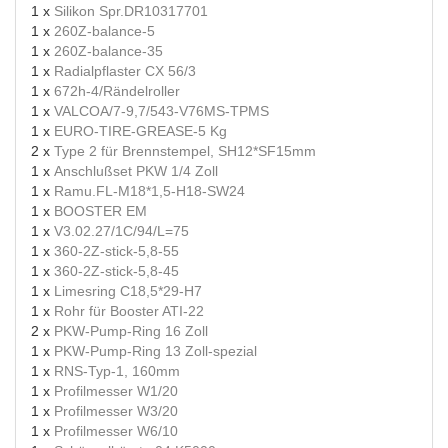
1 x
Silikon Spr.DR10317701
1 x
260Z-balance-5
1 x
260Z-balance-35
1 x
Radialpflaster CX 56/3
1 x
672h-4/Rändelroller
1 x
VALCOA/7-9,7/543-V76MS-TPMS
1 x
EURO-TIRE-GREASE-5 Kg
2 x
Type 2 für Brennstempel, SH12*SF15mm
1 x
Anschlußset PKW 1/4 Zoll
1 x
Ramu.FL-M18*1,5-H18-SW24
1 x
BOOSTER EM
1 x
V3.02.27/1C/94/L=75
1 x
360-2Z-stick-5,8-55
1 x
360-2Z-stick-5,8-45
1 x
Limesring C18,5*29-H7
1 x
Rohr für Booster ATI-22
2 x
PKW-Pump-Ring 16 Zoll
1 x
PKW-Pump-Ring 13 Zoll-spezial
1 x
RNS-Typ-1, 160mm
1 x
Profilmesser W1/20
1 x
Profilmesser W3/20
1 x
Profilmesser W6/10