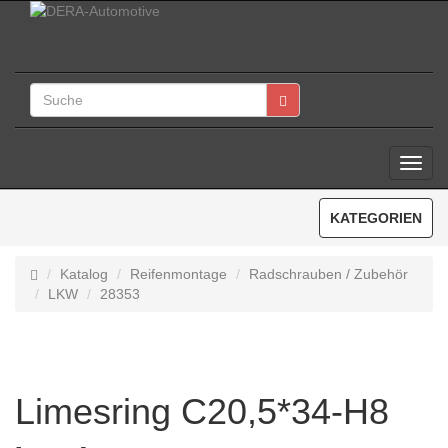
Toggl
Navig
KATEGORIEN
Katalog
Reifenmontage
Radschrauben / Zubehör
LKW
28353
Limesring C20,5*34-H8