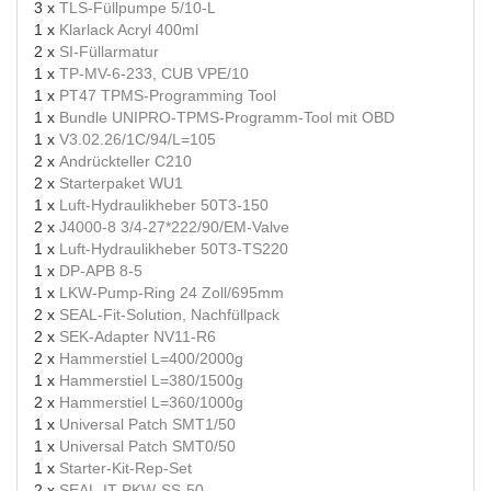
3 x
TLS-Füllpumpe 5/10-L
1 x
Klarlack Acryl 400ml
2 x
SI-Füllarmatur
1 x
TP-MV-6-233, CUB VPE/10
1 x
PT47 TPMS-Programming Tool
1 x
Bundle UNIPRO-TPMS-Programm-Tool mit OBD
1 x
V3.02.26/1C/94/L=105
2 x
Andrückteller C210
2 x
Starterpaket WU1
1 x
Luft-Hydraulikheber 50T3-150
2 x
J4000-8 3/4-27*222/90/EM-Valve
1 x
Luft-Hydraulikheber 50T3-TS220
1 x
DP-APB 8-5
1 x
LKW-Pump-Ring 24 Zoll/695mm
2 x
SEAL-Fit-Solution, Nachfüllpack
2 x
SEK-Adapter NV11-R6
2 x
Hammerstiel L=400/2000g
1 x
Hammerstiel L=380/1500g
2 x
Hammerstiel L=360/1000g
1 x
Universal Patch SMT1/50
1 x
Universal Patch SMT0/50
1 x
Starter-Kit-Rep-Set
2 x
SEAL-IT-PKW-SS-50