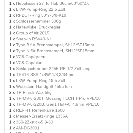
1 x
Hebekissen 27 To Hub 36cm/60*60*2,6
1 x
LKW-Pump-Ring 22,5 Zoll
1 x
RFBOT-Ring 50*7-3/8-K18
1 x
Schlosserhammer 500g
1 x
Haltewinkel Druckregler
1 x
Group of Air 2015
1 x
Snap-In RSV40-NI
1 x
Type B für Brennstempel, SH12*SF15mm
1 x
Type N für Brennstempel, SH12*SF15mm
1 x
VC8-Cap/green
1 x
VC8-Cap/blue
1 x
Schlagschrauber 2255-RE-1/2 Zoll-lang
1 x
TR416-SSS-1/SW11/8,3/34mm
1 x
LKW-Pump-Ring 19,5 Zoll
1 x
Wetzstein-Handgriff 455a fein
2 x
TP-Finish-Wax 5kg
1 x
TP-MV-6-230T, Messing TECH T-Pro VPE/10
1 x
TP-MV-6-220B, Gen1 Huf+Ali 43mm VPE/10
1 x
REI-FIT Reifenkarre 1600
1 x
Messer-Ersatzklinge 1336A
1 x
360-2Z-stick-5,8-60
1 x
AM-DG3001