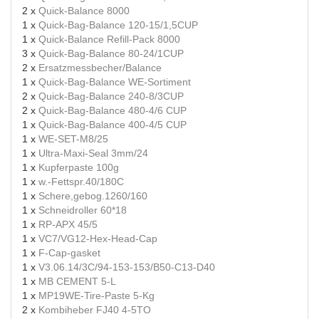
2 x
Quick-Balance 8000
1 x
Quick-Bag-Balance 120-15/1,5CUP
1 x
Quick-Balance Refill-Pack 8000
3 x
Quick-Bag-Balance 80-24/1CUP
2 x
Ersatzmessbecher/Balance
1 x
Quick-Bag-Balance WE-Sortiment
2 x
Quick-Bag-Balance 240-8/3CUP
2 x
Quick-Bag-Balance 480-4/6 CUP
1 x
Quick-Bag-Balance 400-4/5 CUP
1 x
WE-SET-M8/25
1 x
Ultra-Maxi-Seal 3mm/24
1 x
Kupferpaste 100g
1 x
w.-Fettspr.40/180C
1 x
Schere,gebog.1260/160
1 x
Schneidroller 60*18
1 x
RP-APX 45/5
1 x
VC7/VG12-Hex-Head-Cap
1 x
F-Cap-gasket
1 x
V3.06.14/3C/94-153-153/B50-C13-D40
1 x
MB CEMENT 5-L
1 x
MP19WE-Tire-Paste 5-Kg
2 x
Kombiheber FJ40 4-5TO