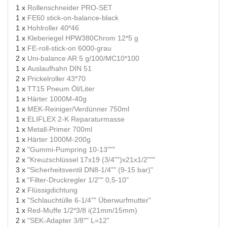
1 x
Rollenschneider PRO-SET
1 x
FE60 stick-on-balance-black
1 x
Hohlroller 40*46
1 x
Kleberiegel HPW380Chrom 12*5 g
1 x
FE-roll-stick-on 6000-grau
2 x
Uni-balance AR 5 g/100/MC10*100
1 x
Auslaufhahn DIN 51
2 x
Prickelroller 43*70
1 x
TT15 Pneum Öl/Liter
1 x
Härter 1000M-40g
1 x
MEK-Reiniger/Verdünner 750ml
1 x
ELIFLEX 2-K Reparaturmasse
1 x
Metall-Primer 700ml
1 x
Härter 1000M-200g
2 x
"Gummi-Pumpring 10-13"""
2 x
"Kreuzschlüssel 17x19 (3/4"")x21x1/2"""
3 x
"Sicherheitsventil DN8-1/4"" (9-15 bar)"
1 x
"Filter-Druckregler 1/2"" 0,5-10"
2 x
Flüssigdichtung
1 x
"Schlauchtülle 6-1/4"" Überwurfmutter"
1 x
Red-Muffe 1/2*3/8 i(21mm/15mm)
2 x
"SEK-Adapter 3/8"" L=12"