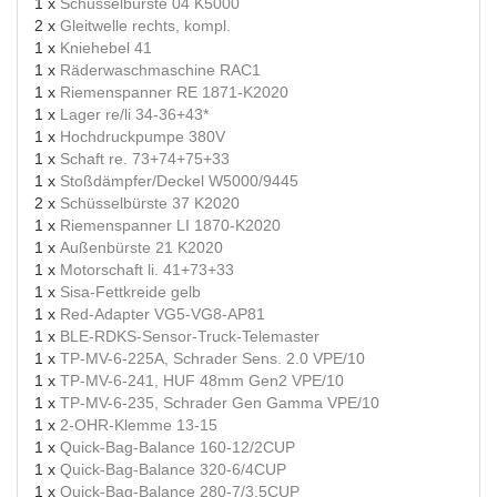
1 x
Schüsselbürste 04 K5000
2 x
Gleitwelle rechts, kompl.
1 x
Kniehebel 41
1 x
Räderwaschmaschine RAC1
1 x
Riemenspanner RE 1871-K2020
1 x
Lager re/li 34-36+43*
1 x
Hochdruckpumpe 380V
1 x
Schaft re. 73+74+75+33
1 x
Stoßdämpfer/Deckel W5000/9445
2 x
Schüsselbürste 37 K2020
1 x
Riemenspanner LI 1870-K2020
1 x
Außenbürste 21 K2020
1 x
Motorschaft li. 41+73+33
1 x
Sisa-Fettkreide gelb
1 x
Red-Adapter VG5-VG8-AP81
1 x
BLE-RDKS-Sensor-Truck-Telemaster
1 x
TP-MV-6-225A, Schrader Sens. 2.0 VPE/10
1 x
TP-MV-6-241, HUF 48mm Gen2 VPE/10
1 x
TP-MV-6-235, Schrader Gen Gamma VPE/10
1 x
2-OHR-Klemme 13-15
1 x
Quick-Bag-Balance 160-12/2CUP
1 x
Quick-Bag-Balance 320-6/4CUP
1 x
Quick-Bag-Balance 280-7/3,5CUP