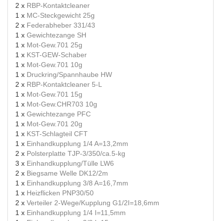
2 x
RBP-Kontaktcleaner
1 x
MC-Steckgewicht 25g
2 x
Federabheber 331/43
1 x
Gewichtezange SH
1 x
Mot-Gew.701 25g
1 x
KST-GEW-Schaber
1 x
Mot-Gew.701 10g
1 x
Druckring/Spannhaube HW
2 x
RBP-Kontaktcleaner 5-L
1 x
Mot-Gew.701 15g
1 x
Mot-Gew.CHR703 10g
1 x
Gewichtezange PFC
1 x
Mot-Gew.701 20g
1 x
KST-Schlagteil CFT
1 x
Einhandkupplung 1/4 A=13,2mm
2 x
Polsterplatte TJP-3/350/ca.5-kg
3 x
Einhandkupplung/Tülle LW6
2 x
Biegsame Welle DK12/2m
1 x
Einhandkupplung 3/8 A=16,7mm
1 x
Heizflicken PNP30/50
2 x
Verteiler 2-Wege/Kupplung G1/2I=18,6mm
1 x
Einhandkupplung 1/4 I=11,5mm