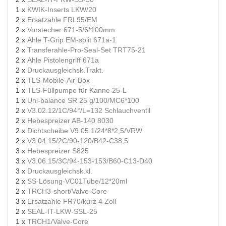
1 x
KWIK-Inserts LKW/20
2 x
Ersatzahle FRL95/EM
2 x
Vorstecher 671-5/6*100mm
2 x
Ahle T-Grip EM-split 671a-1
2 x
Transferahle-Pro-Seal-Set TRT75-21
2 x
Ahle Pistolengriff 671a
2 x
Druckausgleichsk.Trakt.
2 x
TLS-Mobile-Air-Box
1 x
TLS-Füllpumpe für Kanne 25-L
1 x
Uni-balance SR 25 g/100/MC6*100
2 x
V3.02.12/1C/94°/L=132 Schlauchventil
2 x
Hebespreizer AB-140 8030
2 x
Dichtscheibe V9.05.1/24*8*2,5/VRW
2 x
V3.04.15/2C/90-120/B42-C38,5
3 x
Hebespreizer S825
3 x
V3.06.15/3C/94-153-153/B60-C13-D40
3 x
Druckausgleichsk.kl.
2 x
SS-Lösung-VC01Tube/12*20ml
2 x
TRCH3-short/Valve-Core
3 x
Ersatzahle FR70/kurz 4 Zoll
2 x
SEAL-IT-LKW-SSL-25
1 x
TRCH1/Valve-Core