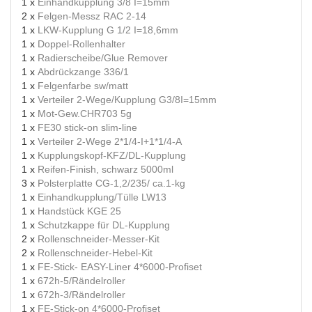
1 x
Einhandkupplung 3/8 I=15mm
2 x
Felgen-Messz RAC 2-14
1 x
LKW-Kupplung G 1/2 I=18,6mm
1 x
Doppel-Rollenhalter
1 x
Radierscheibe/Glue Remover
1 x
Abdrückzange 336/1
1 x
Felgenfarbe sw/matt
1 x
Verteiler 2-Wege/Kupplung G3/8I=15mm
1 x
Mot-Gew.CHR703 5g
1 x
FE30 stick-on slim-line
1 x
Verteiler 2-Wege 2*1/4-I+1*1/4-A
1 x
Kupplungskopf-KFZ/DL-Kupplung
1 x
Reifen-Finish, schwarz 5000ml
3 x
Polsterplatte CG-1,2/235/ ca.1-kg
1 x
Einhandkupplung/Tülle LW13
1 x
Handstück KGE 25
1 x
Schutzkappe für DL-Kupplung
2 x
Rollenschneider-Messer-Kit
2 x
Rollenschneider-Hebel-Kit
1 x
FE-Stick- EASY-Liner 4*6000-Profiset
1 x
672h-5/Rändelroller
1 x
672h-3/Rändelroller
1 x
FE-Stick-on 4*6000-Profiset