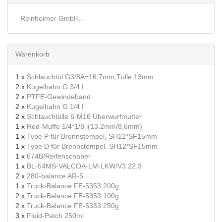
Reinheimer GmbH..
Warenkorb
1 x
Schlauchtül.G3/8A=16,7mm,Tülle 13mm
2 x
Kugelhahn G 3/4 I
2 x
PTFE-Gewindeband
2 x
Kugelhahn G 1/4 I
2 x
Schlauchtülle 6-M16 Überwurfmutter
1 x
Red-Muffe 1/4*1/8 i(13,2mm/8,6mm)
1 x
Type P für Brennstempel, SH12*SF15mm
1 x
Type D für Brennstempel, SH12*SF15mm
1 x
674B/Reifenschaber
1 x
BL-54MS-VALCOA-LM-LKW/V3.22.3
2 x
280-balance AR-5
1 x
Truck-Balance FE-5353 200g
2 x
Truck-Balance FE-5353 100g
2 x
Truck-Balance FE-5353 250g
3 x
Fluid-Patch 250ml