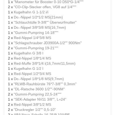
1 x
"Manometer für Booster 0-10 D50*G-1/4"""
2 x
"CO-Clip-Stecker offen, VG8 auf 1/4"""
1 x
Kugelhahn G 1-1/2 i/i
1 x
Do.-Nippel 1/2*1/2 MS(21mm)
1 x
"Schlauchtülle 9-3/8"" Überwurfmutter"
1 x
Do.-Nippel 3/8*3/8 MS(16,7mm)
1 x
"Gummi-Pumpring 14-18"""
2 x
Red-Nippel 1/4*3/8 MS
1 x
"Schlagschrauber JD3900A-1/2"" 900Nm"
2 x
"Gummi-Pumpring 19-21"""
1 x
Kugelhahn G 3/8 I
2 x
Red-Nippel 1/8*1/4 MS
1 x
Red-Muffe 3/8*1/4 i(16,7mm/11,5mm)
1 x
Kugelhahn G 1/2 I
1 x
Red-Nippel 1/2*3/4 MS
1 x
Do.-Nippel 1/8*1/8 MS(9,7mm)
1 x
"RLWB-Rauhbürste 76*7-3/8"" 0,3mm"
1 x
"DL-Ratsche 3600 1/2""-90NM"
2 x
"Gummi-Pumpring 22,5-24"""
1 x
"SEK-Adapter NV11 3/8"", L=24"
2 x
Red-Nippel 3/8*1/2 MS
2 x
"Druckregler 1/2"" 0,5-10"
2 x
ABA Nova-Schelle 16-25/9 10/VPE