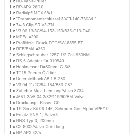
1 x
HD-Valve-Puller
1 x
RP-APX 28/10
1 x
Radialpfl.MCX 68/1
1 x
"Drehmomentschlüssel 3/4""l-140-760/VL"
1 x
74-3 Clip-SR V3-ZN
1 x
V3.06.13/3C/94-153-153/B35-C13-D40
1 x
MFE/L=200
1 x
Profiltiefe+Druck-DTG/SW-8855 ET
1 x
RFE/EM/L=360
2 x
Schlagschrauber 2257-1/2 Zoll-950NM
1 x
RS-6-Adapter für 010540
1 x
Hohlmesser D=30mm, G-3/8
1 x
TT15 Pneum Öl/Liter
1 x
Unterstellbock AB 1.5-260
2 x
V3.04.21/2C/94-154/B83-C57
1 x
Zubehör Maxi-Lem long/Volvo 8734
1 x
J651-2/V5.04.2/32*119/90/EM-Valve
1 x
Druckausgl.-Kissen G0
1 x
TP-Serv-Kit 06-146, Schrader Gen Alpha VPE/10
1 x
Ersatz-RNS-1, Satz=3
1 x
RNS-Typ-3, 200mm
1 x
C2-8002/Valve-Core long
1 x
RP-APX 42/5