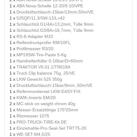
1 x
ABA Nova-Schelle 12-20/9 10/VPE
1 x
Druckluftschlauch-15bar/13mm,50m/VE
1 x
525QF/11,3/SW-12/L=42
1 x
Schlauchtül.G1/4A=13,2mm, Tülle 9mm
1 x
Schlauchtül.G3/8A=16,7mm, Tülle 9mm
1 x
RS-8-Adapter M10
1 x
Reifendruckprüfer RM/10FL
1 x
Profilmesser R3/20
1 x
MP19SW-Tire-Paste 5-Kg
1 x
Handreifenfüller 0-10bar/D=60mm
1 x
TRAKTOR V5.01.1/TR618A
1 x
Truck Clip balance 75g, 25/VE
1 x
LKW Gewicht 525 350g
1 x
Druckluftschlauch-15bar/9mm, 50m/VE
1 x
Reifenmontierset LKW-EASY-FIX
1 x
KWIK-Inserts EM/20
2 x
MC-stick on weight chrom 40g
1 x
Messer-Ersatzklinge 175*25mm
1 x
Ritzmesser 1075
1 x
PRO-TRUCK-TIRE-Kit DE
1 x
Einziehahle-Pro-Seal-Set TRT75-20
1 x
WE-SET-M4,5/25