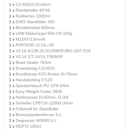
1 x
C3-6002/LVC/short
1 x
Rändelroller 40*46
1 x
Rubbertex 1000ml
1 x
EWO-Standfüller 350
1 x
Montierhebel 500mm
1 x
LKW-Kleberiegel 550-CN 100g
1 x
M13XT/13mm/6
1 x
PVR70/90-11,5/L=30
1 x
V3.18.4/138-20,5/120MSF/B51-D37-E19
1 x
V3.14.2/T-14/15,7/95MSF
1 x
Bead-Sealer 783ml
1 x
Ersatzbelag f.014910
1 x
Rundbürste-KST-Kontur D=76mm
1 x
Handstichling 5*120
1 x
Spiralschlauch PU 10*6,5/6m
1 x
Easy-Weight-Cutter 3806
1 x
Hohlmesser D=50mm, G-3/8
1 x
Schleifer CP871K-22000 U/min
1 x
Füllventil für Standfüller
1 x
Bremsstaubentferner 5-L
1 x
Degreaser W5000 5-L
1 x
REIFIX 100ml