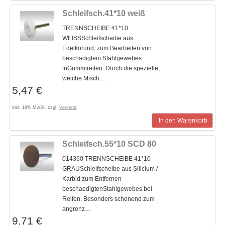
Schleifsch.41*10 weiß
TRENNSCHEIBE 41*10
WEISSSchleifscheibe aus
Edelkorund, zum Bearbeiten von
beschädigtem Stahlgewebes
inGummireifen. Durch die spezielle,
weiche Misch…
5,47 €
inkl. 19% MwSt. zzgl.
Versand
In den Warenkorb
Schleifsch.55*10 SCD 80
014360 TRENNSCHEIBE 41*10
GRAUSchleifscheibe aus Silicium /
Karbid zum Entfernen
beschaedigtenStahlgewebes bei
Reifen. Besonders schonend zum
angrenz…
9,71 €