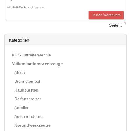
inkl. 19% MwSt. zzgl.
Versand
In den Warenkorb
1
Seiten:
Kategorien
KFZ-Luftreifenventile
Vulkanisationswerkzeuge
Ahlen
Brennstempel
Rauhbürsten
Reifenspreizer
Anroller
Aufspanndorne
Korundwerkzeuge