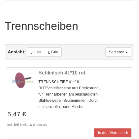
Trennscheiben
Ansicht:
Liste
Grid
Sortieren
Schleifsch.41*10 rot
TRENNSCHEIBE 41*10
ROTSchleifscheibe aus Edelkorund,
für Trennarbeiten am beschädigten
Stahlgewebe inGummireifen. Durch
die spezielle, harte Mischu…
5,47 €
inkl. 19% MwSt. zzgl.
Versand
In den Warenkorb