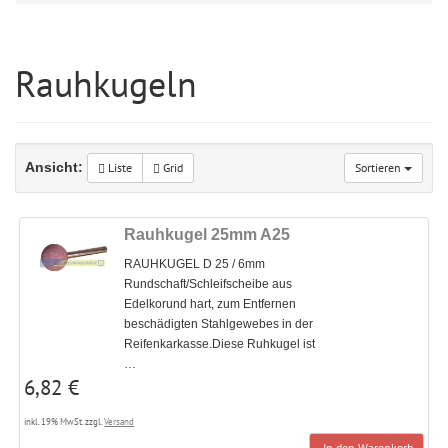
Rauhkugeln
Ansicht:
Liste
Grid
Sortieren
Rauhkugel 25mm A25
RAUHKUGEL D 25 / 6mm
Rundschaft/Schleifscheibe aus
Edelkorund hart, zum Entfernen
beschädigten Stahlgewebes in der
Reifenkarkasse.Diese Ruhkugel ist
…
6,82 €
inkl. 19% MwSt. zzgl.
Versand
In den Warenkorb