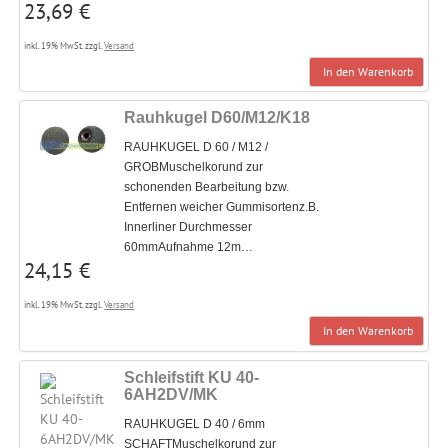
23,69 €
inkl. 19% MwSt. zzgl.
Versand
In den Warenkorb
Rauhkugel D60/M12/K18
RAUHKUGEL D 60 / M12 /
GROBMuschelkorund zur
schonenden Bearbeitung bzw.
Entfernen weicher Gummisortenz.B.
Innerliner Durchmesser
60mmAufnahme 12m…
24,15 €
inkl. 19% MwSt. zzgl.
Versand
In den Warenkorb
Schleifstift KU 40-
6AH2DV/MK
RAUHKUGEL D 40 / 6mm
SCHAFTMuschelkorund zur