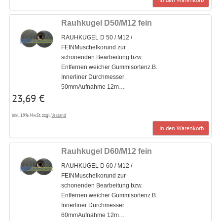
Rauhkugel D50/M12 fein
RAUHKUGEL D 50 / M12 /
FEINMuschelkorund zur
schonenden Bearbeitung bzw.
Entfernen weicher Gummisortenz.B.
Innerliner Durchmesser
50mmAufnahme 12m…
23,69 €
inkl. 19% MwSt. zzgl.
Versand
In den Warenkorb
Rauhkugel D60/M12 fein
RAUHKUGEL D 60 / M12 /
FEINMuschelkorund zur
schonenden Bearbeitung bzw.
Entfernen weicher Gummisortenz.B.
Innerliner Durchmesser
60mmAufnahme 12m…