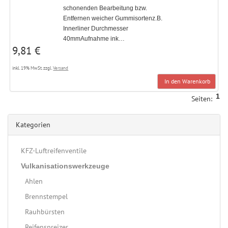
schonenden Bearbeitung bzw.
Entfernen weicher Gummisortenz.B.
Innerliner Durchmesser
40mmAufnahme ink…
9,81 €
inkl. 19% MwSt. zzgl.
Versand
In den Warenkorb
1
Seiten:
Kategorien
KFZ-Luftreifenventile
Vulkanisationswerkzeuge
Ahlen
Brennstempel
Rauhbürsten
Reifenspreizer