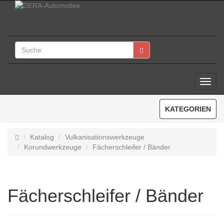
Toggl
Navig
KATEGORIEN
Katalog
Vulkanisationswerkzeuge
Korundwerkzeuge
Fächerschleifer / Bänder
Fächerschleifer / Bänder