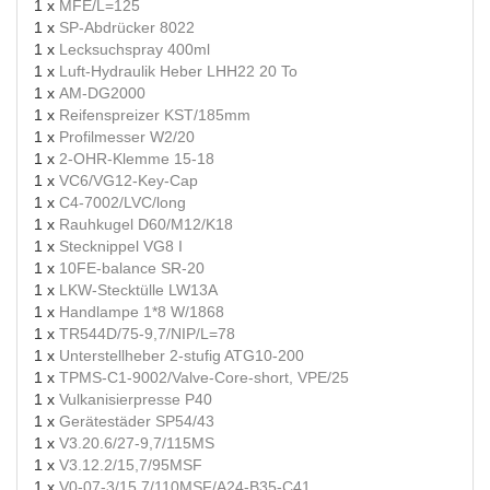
1 x
MFE/L=125
1 x
SP-Abdrücker 8022
1 x
Lecksuchspray 400ml
1 x
Luft-Hydraulik Heber LHH22 20 To
1 x
AM-DG2000
1 x
Reifenspreizer KST/185mm
1 x
Profilmesser W2/20
1 x
2-OHR-Klemme 15-18
1 x
VC6/VG12-Key-Cap
1 x
C4-7002/LVC/long
1 x
Rauhkugel D60/M12/K18
1 x
Stecknippel VG8 I
1 x
10FE-balance SR-20
1 x
LKW-Stecktülle LW13A
1 x
Handlampe 1*8 W/1868
1 x
TR544D/75-9,7/NIP/L=78
1 x
Unterstellheber 2-stufig ATG10-200
1 x
TPMS-C1-9002/Valve-Core-short, VPE/25
1 x
Vulkanisierpresse P40
1 x
Gerätestäder SP54/43
1 x
V3.20.6/27-9,7/115MS
1 x
V3.12.2/15,7/95MSF
1 x
V0-07-3/15,7/110MSF/A24-B35-C41