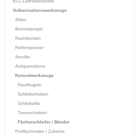
KFZ-Luftreifenventile
Vulkanisationswerkzeuge
Ahlen
Brennstempel
Rauhbürsten
Reifenspreizer
Anroller
Aufspanndorne
Korundwerkzeuge
Rauhkugeln
Schleifscheiben
Schleifstifte
Trennscheiben
Fächerschleifer / Bänder
Profilschneider / Zubehör