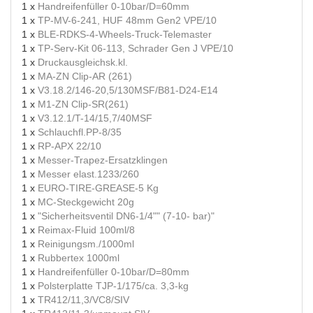
1 x
Handreifenfüller 0-10bar/D=60mm
1 x
TP-MV-6-241, HUF 48mm Gen2 VPE/10
1 x
BLE-RDKS-4-Wheels-Truck-Telemaster
1 x
TP-Serv-Kit 06-113, Schrader Gen J VPE/10
1 x
Druckausgleichsk.kl.
1 x
MA-ZN Clip-AR (261)
1 x
V3.18.2/146-20,5/130MSF/B81-D24-E14
1 x
M1-ZN Clip-SR(261)
1 x
V3.12.1/T-14/15,7/40MSF
1 x
Schlauchfl.PP-8/35
1 x
RP-APX 22/10
1 x
Messer-Trapez-Ersatzklingen
1 x
Messer elast.1233/260
1 x
EURO-TIRE-GREASE-5 Kg
1 x
MC-Steckgewicht 20g
1 x
"Sicherheitsventil DN6-1/4"" (7-10- bar)"
1 x
Reimax-Fluid 100ml/8
1 x
Reinigungsm./1000ml
1 x
Rubbertex 1000ml
1 x
Handreifenfüller 0-10bar/D=80mm
1 x
Polsterplatte TJP-1/175/ca. 3,3-kg
1 x
TR412/11,3/VC8/SIV