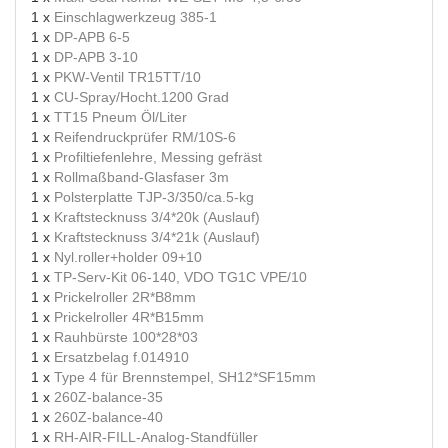
1 x
Einschlagwerkzeug 385-1
1 x
DP-APB 6-5
1 x
DP-APB 3-10
1 x
PKW-Ventil TR15TT/10
1 x
CU-Spray/Hocht.1200 Grad
1 x
TT15 Pneum Öl/Liter
1 x
Reifendruckprüfer RM/10S-6
1 x
Profiltiefenlehre, Messing gefräst
1 x
Rollmaßband-Glasfaser 3m
1 x
Polsterplatte TJP-3/350/ca.5-kg
1 x
Kraftstecknuss 3/4*20k (Auslauf)
1 x
Kraftstecknuss 3/4*21k (Auslauf)
1 x
Nyl.roller+holder 09+10
1 x
TP-Serv-Kit 06-140, VDO TG1C VPE/10
1 x
Prickelroller 2R*B8mm
1 x
Prickelroller 4R*B15mm
1 x
Rauhbürste 100*28*03
1 x
Ersatzbelag f.014910
1 x
Type 4 für Brennstempel, SH12*SF15mm
1 x
260Z-balance-35
1 x
260Z-balance-40
1 x
RH-AIR-FILL-Analog-Standfüller