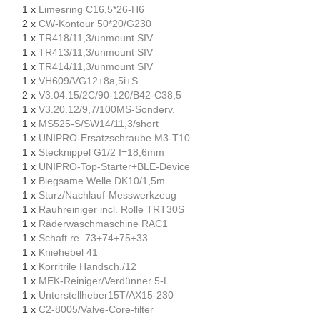
1 x
Limesring C16,5*26-H6
2 x
CW-Kontour 50*20/G230
1 x
TR418/11,3/unmount SIV
1 x
TR413/11,3/unmount SIV
1 x
TR414/11,3/unmount SIV
1 x
VH609/VG12+8a,5i+S
2 x
V3.04.15/2C/90-120/B42-C38,5
1 x
V3.20.12/9,7/100MS-Sonderv.
1 x
MS525-S/SW14/11,3/short
1 x
UNIPRO-Ersatzschraube M3-T10
1 x
Stecknippel G1/2 I=18,6mm
1 x
UNIPRO-Top-Starter+BLE-Device
1 x
Biegsame Welle DK10/1,5m
1 x
Sturz/Nachlauf-Messwerkzeug
1 x
Rauhreiniger incl. Rolle TRT30S
1 x
Räderwaschmaschine RAC1
1 x
Schaft re. 73+74+75+33
1 x
Kniehebel 41
1 x
Korritrile Handsch./12
1 x
MEK-Reiniger/Verdünner 5-L
1 x
Unterstellheber15T/AX15-230
1 x
C2-8005/Valve-Core-filter