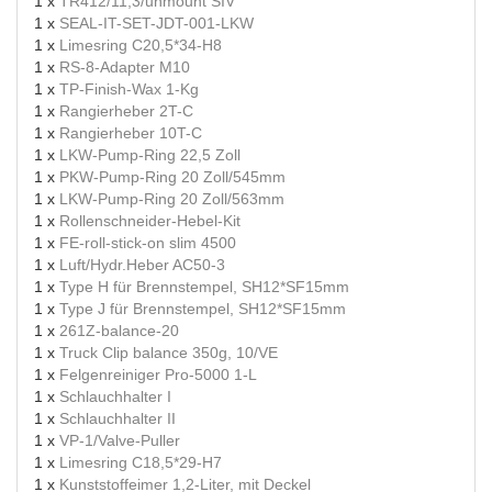
1 x
TR412/11,3/unmount SIV
1 x
SEAL-IT-SET-JDT-001-LKW
1 x
Limesring C20,5*34-H8
1 x
RS-8-Adapter M10
1 x
TP-Finish-Wax 1-Kg
1 x
Rangierheber 2T-C
1 x
Rangierheber 10T-C
1 x
LKW-Pump-Ring 22,5 Zoll
1 x
PKW-Pump-Ring 20 Zoll/545mm
1 x
LKW-Pump-Ring 20 Zoll/563mm
1 x
Rollenschneider-Hebel-Kit
1 x
FE-roll-stick-on slim 4500
1 x
Luft/Hydr.Heber AC50-3
1 x
Type H für Brennstempel, SH12*SF15mm
1 x
Type J für Brennstempel, SH12*SF15mm
1 x
261Z-balance-20
1 x
Truck Clip balance 350g, 10/VE
1 x
Felgenreiniger Pro-5000 1-L
1 x
Schlauchhalter I
1 x
Schlauchhalter II
1 x
VP-1/Valve-Puller
1 x
Limesring C18,5*29-H7
1 x
Kunststoffeimer 1,2-Liter, mit Deckel