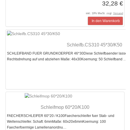
32,28 €
inkl. 19% MwSt. zzgl.
Versand
In den Warenkorb
Schleifb.CS310 45*30/K50
SCHLEIFBAND FUER GRUNDKOERPER 46*30Diese Schleifbaender lassen sic
Rechtsdrehung auf und abziehen Maße: 46x30Koernung: 50 Schleifband …
Schleifmop 60*20/K100
FAECHERSCHLEIFER 60*20 / K100Faecherschleifer fuer Stab- und
Wellenschleifer. Schaft: 6mmMaße: 60x20x6mmKoernung: 100
Faecherfoermige Lamellenanordnu…