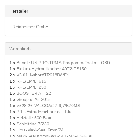
Hersteller
Reinheimer GmbH..
Warenkorb
1 x
Bundle UNIPRO-TPMS-Programm-Tool mit OBD
1 x
Elektro-Hydraulikheber 40T2-TS150
2 x
V5.01.1-short/TR618B/VE4
1 x
RFE/EM/L=615
1 x
RFE/EM/L=230
1 x
BOOSTER ATI-22
1 x
Group of Air 2015
1 x
V528.26-VALCOA/27-9,7/B70MS
1 x
PRL-Extruderschnur ca. 1-kg
1 x
Heizfolie 500 Blatt
1 x
Schleifring 75*30
1 x
Ultra-Maxi-Seal 6mm/24
1 x
Maxi-Seal Kombi-WE-SET-M3-4,5-6/30