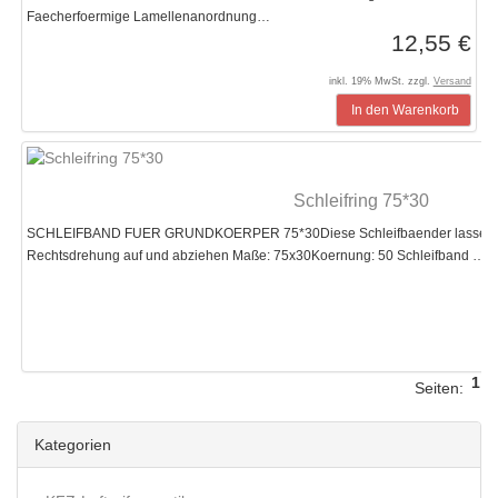
Faecherfoermige Lamellenanordnung…
12,55 €
inkl. 19% MwSt. zzgl.
Versand
In den Warenkorb
Schleifring 75*30
SCHLEIFBAND FUER GRUNDKOERPER 75*30Diese Schleifbaender lassen sic
Rechtsdrehung auf und abziehen Maße: 75x30Koernung: 50 Schleifband …
1
Seiten:
Kategorien