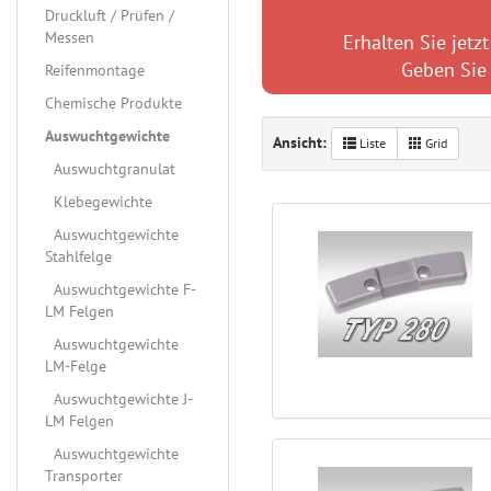
Druckluft / Prüfen /
Messen
Erhalten Sie jet
Geben Sie 
Reifenmontage
Chemische Produkte
Auswuchtgewichte
Ansicht:
Liste
Grid
Auswuchtgranulat
Klebegewichte
Auswuchtgewichte
Stahlfelge
Auswuchtgewichte F-
LM Felgen
Auswuchtgewichte
LM-Felge
Auswuchtgewichte J-
LM Felgen
Auswuchtgewichte
Transporter