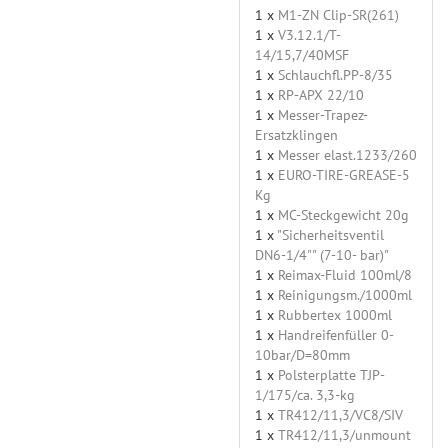
1 x
M1-ZN Clip-SR(261)
1 x
V3.12.1/T-
14/15,7/40MSF
1 x
Schlauchfl.PP-8/35
1 x
RP-APX 22/10
1 x
Messer-Trapez-
Ersatzklingen
1 x
Messer elast.1233/260
1 x
EURO-TIRE-GREASE-5
Kg
1 x
MC-Steckgewicht 20g
1 x
"Sicherheitsventil
DN6-1/4"" (7-10- bar)"
1 x
Reimax-Fluid 100ml/8
1 x
Reinigungsm./1000ml
1 x
Rubbertex 1000ml
1 x
Handreifenfüller 0-
10bar/D=80mm
1 x
Polsterplatte TJP-
1/175/ca. 3,3-kg
1 x
TR412/11,3/VC8/SIV
1 x
TR412/11,3/unmount