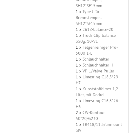
SH12*SF15mm
1 x
Type J für
Brennstempel,
SH12*SF15mm
1 x
261Z-balance-20
1 x
Truck Clip balance
350g, 10/VE
1 x
Felgenreiniger Pro-
5000 1-L
1 x
Schlauchhalter I
1 x
Schlauchhalter II
1 x
VP-1/Valve-Puller
1 x
Limesring C18,5*29-
H7
1 x
Kunststoffeimer 1,2-
Liter, mit Deckel
1 x
Limesring C16,5*26-
H6
2 x
CW-Kontour
50*20/G230
1 x
TR418/11,3/unmount
SIV