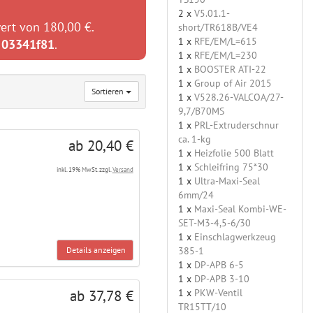
2 x
V5.01.1-
ert von 180,00 €.
short/TR618B/VE4
1 x
RFE/EM/L=615
:
03341f81
.
1 x
RFE/EM/L=230
1 x
BOOSTER ATI-22
1 x
Group of Air 2015
Sortieren
1 x
V528.26-VALCOA/27-
9,7/B70MS
1 x
PRL-Extruderschnur
ca. 1-kg
ab 20,40 €
1 x
Heizfolie 500 Blatt
1 x
Schleifring 75*30
inkl. 19% MwSt. zzgl.
Versand
1 x
Ultra-Maxi-Seal
6mm/24
1 x
Maxi-Seal Kombi-WE-
SET-M3-4,5-6/30
1 x
Einschlagwerkzeug
Details anzeigen
385-1
1 x
DP-APB 6-5
1 x
DP-APB 3-10
1 x
PKW-Ventil
ab 37,78 €
TR15TT/10