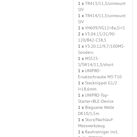
1 x
TR413/11,3/unmount
SIV
1 x
TR414/11,3/unmount
SIV
1 x
VH609/VG12+8a,5i+S
2 x
V3.04.15/2C/90-
120/B42-C38,5
1 x
V3.20.12/9,7/100MS-
Sonderv.
1 x
MS525-
S/SW14/11,3/short
1 x
UNIPRO-
Ersatzschraube M3-T10
1 x
Stecknippel G1/2
I=18,6mm
1 x
UNIPRO-Top-
Starter+BLE-Device
1 x
Biegsame Welle
DK10/1,5m
1 x
Sturz/Nachlauf-
Messwerkzeug
1 x
Rauhreiniger incl.