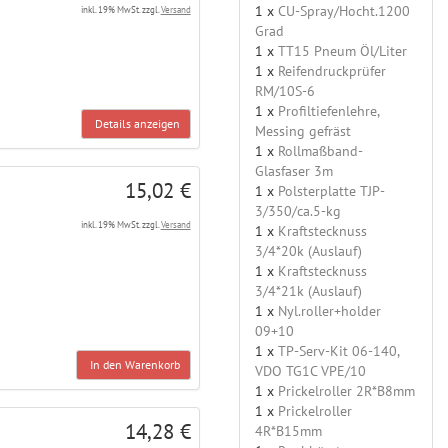
1 x
CU-Spray/Hocht.1200
inkl. 19% MwSt. zzgl.
Versand
Grad
1 x
TT15 Pneum Öl/Liter
1 x
Reifendruckprüfer
RM/10S-6
1 x
Profiltiefenlehre,
Details anzeigen
Messing gefräst
1 x
Rollmaßband-
Glasfaser 3m
15,02 €
1 x
Polsterplatte TJP-
3/350/ca.5-kg
inkl. 19% MwSt. zzgl.
Versand
1 x
Kraftstecknuss
3/4*20k (Auslauf)
1 x
Kraftstecknuss
3/4*21k (Auslauf)
1 x
Nyl.roller+holder
09+10
1 x
TP-Serv-Kit 06-140,
In den Warenkorb
VDO TG1C VPE/10
1 x
Prickelroller 2R*B8mm
1 x
Prickelroller
14,28 €
4R*B15mm