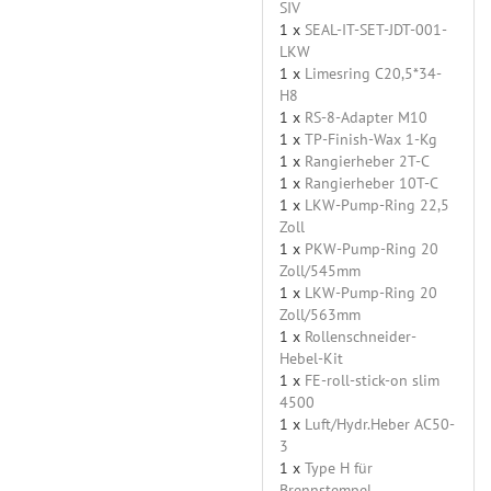
SIV
1 x
SEAL-IT-SET-JDT-001-
LKW
1 x
Limesring C20,5*34-
H8
1 x
RS-8-Adapter M10
1 x
TP-Finish-Wax 1-Kg
1 x
Rangierheber 2T-C
1 x
Rangierheber 10T-C
1 x
LKW-Pump-Ring 22,5
Zoll
1 x
PKW-Pump-Ring 20
Zoll/545mm
1 x
LKW-Pump-Ring 20
Zoll/563mm
1 x
Rollenschneider-
Hebel-Kit
1 x
FE-roll-stick-on slim
4500
1 x
Luft/Hydr.Heber AC50-
3
1 x
Type H für
Brennstempel,