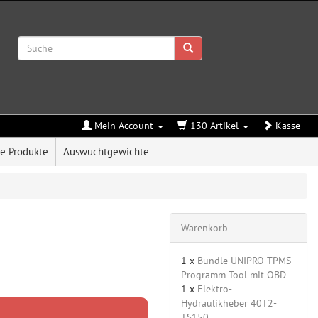
Mein Account
130 Artikel
Kasse
e Produkte
Auswuchtgewichte
Warenkorb
1 x
Bundle UNIPRO-TPMS-
Programm-Tool mit OBD
1 x
Elektro-
Hydraulikheber 40T2-
TS150