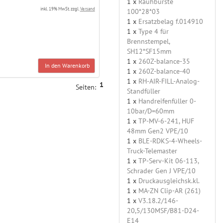
1 x
Rauhbürste
inkl. 19% MwSt. zzgl.
Versand
100*28*03
1 x
Ersatzbelag f.014910
1 x
Type 4 für
Brennstempel,
SH12*SF15mm
1 x
260Z-balance-35
In den Warenkorb
1 x
260Z-balance-40
1 x
RH-AIR-FILL-Analog-
1
Seiten:
Standfüller
1 x
Handreifenfüller 0-
10bar/D=60mm
1 x
TP-MV-6-241, HUF
48mm Gen2 VPE/10
1 x
BLE-RDKS-4-Wheels-
Truck-Telemaster
1 x
TP-Serv-Kit 06-113,
Schrader Gen J VPE/10
1 x
Druckausgleichsk.kl.
1 x
MA-ZN Clip-AR (261)
1 x
V3.18.2/146-
20,5/130MSF/B81-D24-
E14