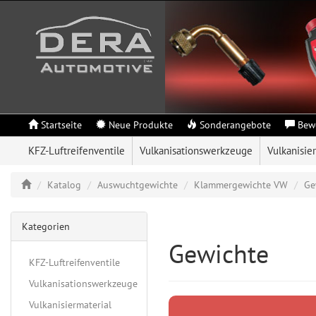
Startseite
Neue Produkte
Sonderangebote
Bew
KFZ-Luftreifenventile
Vulkanisationswerkzeuge
Vulkanisie
Katalog
Auswuchtgewichte
Klammergewichte VW
Ge
Kategorien
Gewichte
KFZ-Luftreifenventile
Vulkanisationswerkzeuge
Vulkanisiermaterial