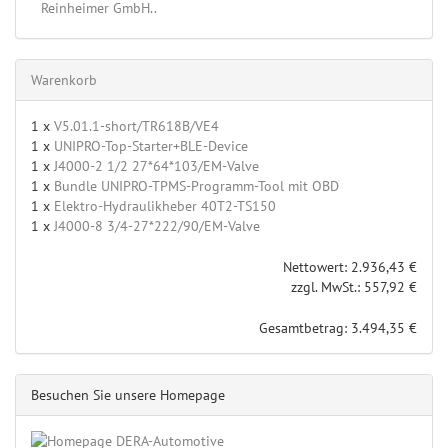
Reinheimer GmbH..
Warenkorb
1 x
V5.01.1-short/TR618B/VE4
1 x
UNIPRO-Top-Starter+BLE-Device
1 x
J4000-2 1/2 27*64*103/EM-Valve
1 x
Bundle UNIPRO-TPMS-Programm-Tool mit OBD
1 x
Elektro-Hydraulikheber 40T2-TS150
1 x
J4000-8 3/4-27*222/90/EM-Valve
Nettowert: 2.936,43 €
zzgl. MwSt.: 557,92 €
Gesamtbetrag: 3.494,35 €
Besuchen Sie unsere Homepage