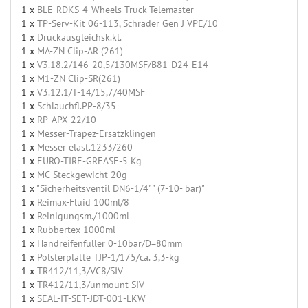
1 x
BLE-RDKS-4-Wheels-Truck-Telemaster
1 x
TP-Serv-Kit 06-113, Schrader Gen J VPE/10
1 x
Druckausgleichsk.kl.
1 x
MA-ZN Clip-AR (261)
1 x
V3.18.2/146-20,5/130MSF/B81-D24-E14
1 x
M1-ZN Clip-SR(261)
1 x
V3.12.1/T-14/15,7/40MSF
1 x
Schlauchfl.PP-8/35
1 x
RP-APX 22/10
1 x
Messer-Trapez-Ersatzklingen
1 x
Messer elast.1233/260
1 x
EURO-TIRE-GREASE-5 Kg
1 x
MC-Steckgewicht 20g
1 x
"Sicherheitsventil DN6-1/4"" (7-10- bar)"
1 x
Reimax-Fluid 100ml/8
1 x
Reinigungsm./1000ml
1 x
Rubbertex 1000ml
1 x
Handreifenfüller 0-10bar/D=80mm
1 x
Polsterplatte TJP-1/175/ca. 3,3-kg
1 x
TR412/11,3/VC8/SIV
1 x
TR412/11,3/unmount SIV
1 x
SEAL-IT-SET-JDT-001-LKW