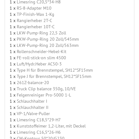
1 x
Limesring C20,5*34-H8
1 x
RS-8-Adapter M10
1 x
TP-Finish-Wax 1-Kg
1 x
Rangierheber 2T-C
1 x
Rangierheber 10T-C
1 x
LKW-Pump-Ring 22,5 Zoll
1 x
PKW-Pump-Ring 20 Zoll/545mm
1 x
LKW-Pump-Ring 20 Zoll/563mm
1 x
Rollenschneider-Hebel-Kit
1 x
FE-roll-stick-on slim 4500
1 x
Luft/Hydr.Heber AC50-3
1 x
Type H für Brennstempel, SH12*SF15mm
1 x
Type J für Brennstempel, SH12*SF15mm
1 x
261Z-balance-20
1 x
Truck Clip balance 350g, 10/VE
1 x
Felgenreiniger Pro-5000 1-L
1 x
Schlauchhalter I
1 x
Schlauchhalter II
1 x
VP-1/Valve-Puller
1 x
Limesring C18,5*29-H7
1 x
Kunststoffeimer 1,2-Liter, mit Deckel
1 x
Limesring C16,5*26-H6
2 x
CW-Kontour 50*20/G230