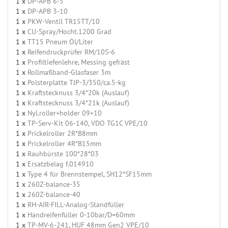
1 x
DP-APB 6-5
1 x
DP-APB 3-10
1 x
PKW-Ventil TR15TT/10
1 x
CU-Spray/Hocht.1200 Grad
1 x
TT15 Pneum Öl/Liter
1 x
Reifendruckprüfer RM/10S-6
1 x
Profiltiefenlehre, Messing gefräst
1 x
Rollmaßband-Glasfaser 3m
1 x
Polsterplatte TJP-3/350/ca.5-kg
1 x
Kraftstecknuss 3/4*20k (Auslauf)
1 x
Kraftstecknuss 3/4*21k (Auslauf)
1 x
Nyl.roller+holder 09+10
1 x
TP-Serv-Kit 06-140, VDO TG1C VPE/10
1 x
Prickelroller 2R*B8mm
1 x
Prickelroller 4R*B15mm
1 x
Rauhbürste 100*28*03
1 x
Ersatzbelag f.014910
1 x
Type 4 für Brennstempel, SH12*SF15mm
1 x
260Z-balance-35
1 x
260Z-balance-40
1 x
RH-AIR-FILL-Analog-Standfüller
1 x
Handreifenfüller 0-10bar/D=60mm
1 x
TP-MV-6-241, HUF 48mm Gen2 VPE/10