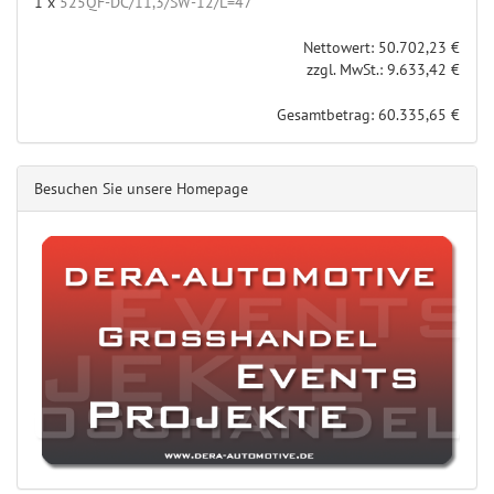
1 x
525QF-DC/11,3/SW-12/L=47
Nettowert: 50.702,23 €
zzgl. MwSt.: 9.633,42 €
Gesamtbetrag: 60.335,65 €
Besuchen Sie unsere Homepage