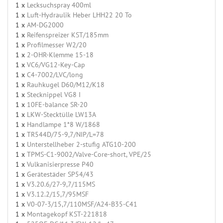
1 x
Lecksuchspray 400ml
1 x
Luft-Hydraulik Heber LHH22 20 To
1 x
AM-DG2000
1 x
Reifenspreizer KST/185mm
1 x
Profilmesser W2/20
1 x
2-OHR-Klemme 15-18
1 x
VC6/VG12-Key-Cap
1 x
C4-7002/LVC/long
1 x
Rauhkugel D60/M12/K18
1 x
Stecknippel VG8 I
1 x
10FE-balance SR-20
1 x
LKW-Stecktülle LW13A
1 x
Handlampe 1*8 W/1868
1 x
TR544D/75-9,7/NIP/L=78
1 x
Unterstellheber 2-stufig ATG10-200
1 x
TPMS-C1-9002/Valve-Core-short, VPE/25
1 x
Vulkanisierpresse P40
1 x
Gerätestäder SP54/43
1 x
V3.20.6/27-9,7/115MS
1 x
V3.12.2/15,7/95MSF
1 x
V0-07-3/15,7/110MSF/A24-B35-C41
1 x
Montagekopf KST-221818