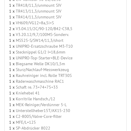
1 x
TR418/11,3/unmount SIV
1 x
TR413/11,3/unmount SIV
1 x
TR414/11,3/unmount SIV
1 x
VH609/VG12+8a,5i+S
2 x
V3.04.15/2C/90-120/B42-C38,5
1 x
V3.20.12/9,7/100MS-Sonderv.
1 x
MS525-S/SW14/11,3/short
1 x
UNIPRO-Ersatzschraube M3-T10
1 x
Stecknippel G1/2 I=18,6mm
1 x
UNIPRO-Top-Starter+BLE-Device
1 x
Biegsame Welle DK10/1,5m
1 x
Sturz/Nachlauf-Messwerkzeug
1 x
Rauhreiniger incl. Rolle TRT30S
1 x
Räderwaschmaschine RAC1
1 x
Schaft re. 73+74+75+33
1 x
Kniehebel 41
1 x
Korritrile Handsch./12
1 x
MEK-Reiniger/Verdünner 5-L
1 x
Unterstellheber15T/AX15-230
1 x
C2-8005/Valve-Core-filter
1 x
MFE/L=125
1 x
SP-Abdrücker 8022