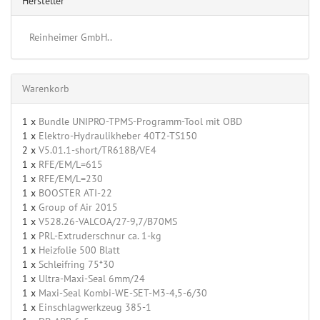
Hersteller
Reinheimer GmbH..
Warenkorb
1 x
Bundle UNIPRO-TPMS-Programm-Tool mit OBD
1 x
Elektro-Hydraulikheber 40T2-TS150
2 x
V5.01.1-short/TR618B/VE4
1 x
RFE/EM/L=615
1 x
RFE/EM/L=230
1 x
BOOSTER ATI-22
1 x
Group of Air 2015
1 x
V528.26-VALCOA/27-9,7/B70MS
1 x
PRL-Extruderschnur ca. 1-kg
1 x
Heizfolie 500 Blatt
1 x
Schleifring 75*30
1 x
Ultra-Maxi-Seal 6mm/24
1 x
Maxi-Seal Kombi-WE-SET-M3-4,5-6/30
1 x
Einschlagwerkzeug 385-1