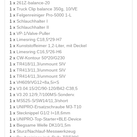
1 x
261Z-balance-20
1 x
Truck Clip balance 350g, 10/VE
1 x
Felgenreiniger Pro-5000 1-L
1 x
Schlauchhalter I
1 x
Schlauchhalter II
1 x
VP-1/Valve-Puller
1 x
Limesring C18,5*29-H7
1 x
Kunststoffeimer 1,2-Liter, mit Deckel
1 x
Limesring C16,5*26-H6
2 x
CW-Kontour 50*20/G230
1 x
TR418/11,3/unmount SIV
1 x
TR413/11,3/unmount SIV
1 x
TR414/11,3/unmount SIV
1 x
VH609/VG12+8a,5i+S
2 x
V3.04.15/2C/90-120/B42-C38,5
1 x
V3.20.12/9,7/100MS-Sonderv.
1 x
MS525-S/SW14/11,3/short
1 x
UNIPRO-Ersatzschraube M3-T10
1 x
Stecknippel G1/2 I=18,6mm
1 x
UNIPRO-Top-Starter+BLE-Device
1 x
Biegsame Welle DK10/1,5m
1 x
Sturz/Nachlauf-Messwerkzeug