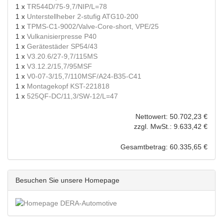
1 x
TR544D/75-9,7/NIP/L=78
1 x
Unterstellheber 2-stufig ATG10-200
1 x
TPMS-C1-9002/Valve-Core-short, VPE/25
1 x
Vulkanisierpresse P40
1 x
Gerätestäder SP54/43
1 x
V3.20.6/27-9,7/115MS
1 x
V3.12.2/15,7/95MSF
1 x
V0-07-3/15,7/110MSF/A24-B35-C41
1 x
Montagekopf KST-221818
1 x
525QF-DC/11,3/SW-12/L=47
Nettowert: 50.702,23 €
zzgl. MwSt.: 9.633,42 €
Gesamtbetrag: 60.335,65 €
Besuchen Sie unsere Homepage