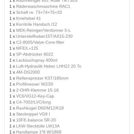
1 x
Rauhreiniger incl. Rolle TRT30S
1 x
Räderwaschmaschine RAC1
1 x
Schaft re. 73+74+75+33
1 x
Kniehebel 41
1 x
Korritrile Handsch./12
1 x
MEK-Reiniger/Verdünner 5-L
1 x
Unterstellheber15T/AX15-230
1 x
C2-8005/Valve-Core-filter
1 x
MFE/L=125
1 x
SP-Abdrücker 8022
1 x
Lecksuchspray 400ml
1 x
Luft-Hydraulik Heber LHH22 20 To
1 x
AM-DG2000
1 x
Reifenspreizer KST/185mm
1 x
Profilmesser W2/20
1 x
2-OHR-Klemme 15-18
1 x
VC6/VG12-Key-Cap
1 x
C4-7002/LVC/long
1 x
Rauhkugel D60/M12/K18
1 x
Stecknippel VG8 I
1 x
10FE-balance SR-20
1 x
LKW-Stecktülle LW13A
1 x
Handlampe 1*8 W/1868