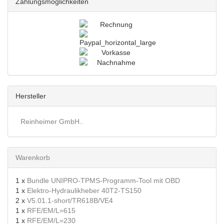
Zahlungsmöglichkeiten
Hersteller
Reinheimer GmbH..
Warenkorb
1 x
Bundle UNIPRO-TPMS-Programm-Tool mit OBD
1 x
Elektro-Hydraulikheber 40T2-TS150
2 x
V5.01.1-short/TR618B/VE4
1 x
RFE/EM/L=615
1 x
RFE/EM/L=230