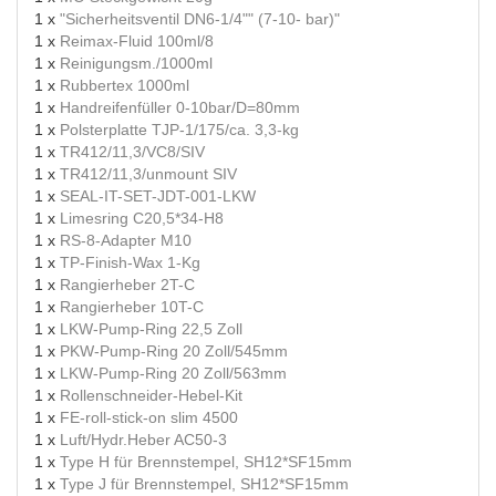
1 x
"Sicherheitsventil DN6-1/4"" (7-10- bar)"
1 x
Reimax-Fluid 100ml/8
1 x
Reinigungsm./1000ml
1 x
Rubbertex 1000ml
1 x
Handreifenfüller 0-10bar/D=80mm
1 x
Polsterplatte TJP-1/175/ca. 3,3-kg
1 x
TR412/11,3/VC8/SIV
1 x
TR412/11,3/unmount SIV
1 x
SEAL-IT-SET-JDT-001-LKW
1 x
Limesring C20,5*34-H8
1 x
RS-8-Adapter M10
1 x
TP-Finish-Wax 1-Kg
1 x
Rangierheber 2T-C
1 x
Rangierheber 10T-C
1 x
LKW-Pump-Ring 22,5 Zoll
1 x
PKW-Pump-Ring 20 Zoll/545mm
1 x
LKW-Pump-Ring 20 Zoll/563mm
1 x
Rollenschneider-Hebel-Kit
1 x
FE-roll-stick-on slim 4500
1 x
Luft/Hydr.Heber AC50-3
1 x
Type H für Brennstempel, SH12*SF15mm
1 x
Type J für Brennstempel, SH12*SF15mm