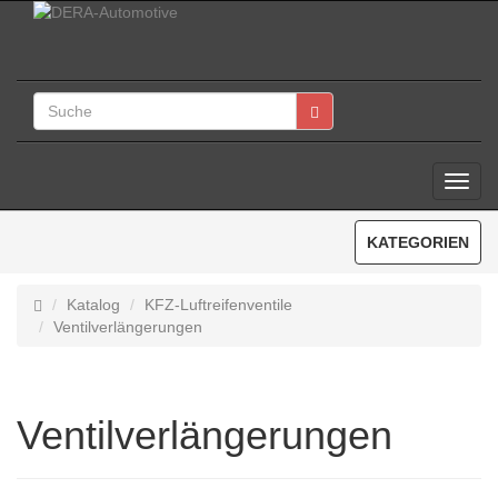
Toggl
Navig
KATEGORIEN
Katalog
KFZ-Luftreifenventile
Ventilverlängerungen
Ventilverlängerungen