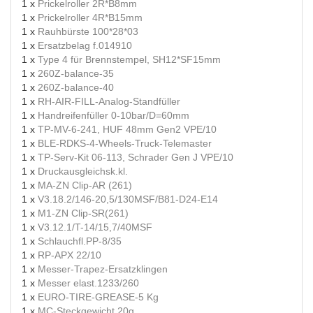
1 x
Prickelroller 2R*B8mm
1 x
Prickelroller 4R*B15mm
1 x
Rauhbürste 100*28*03
1 x
Ersatzbelag f.014910
1 x
Type 4 für Brennstempel, SH12*SF15mm
1 x
260Z-balance-35
1 x
260Z-balance-40
1 x
RH-AIR-FILL-Analog-Standfüller
1 x
Handreifenfüller 0-10bar/D=60mm
1 x
TP-MV-6-241, HUF 48mm Gen2 VPE/10
1 x
BLE-RDKS-4-Wheels-Truck-Telemaster
1 x
TP-Serv-Kit 06-113, Schrader Gen J VPE/10
1 x
Druckausgleichsk.kl.
1 x
MA-ZN Clip-AR (261)
1 x
V3.18.2/146-20,5/130MSF/B81-D24-E14
1 x
M1-ZN Clip-SR(261)
1 x
V3.12.1/T-14/15,7/40MSF
1 x
Schlauchfl.PP-8/35
1 x
RP-APX 22/10
1 x
Messer-Trapez-Ersatzklingen
1 x
Messer elast.1233/260
1 x
EURO-TIRE-GREASE-5 Kg
1 x
MC-Steckgewicht 20g