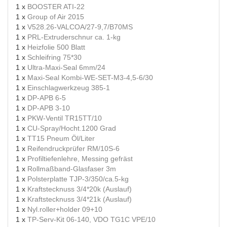
1 x
BOOSTER ATI-22
1 x
Group of Air 2015
1 x
V528.26-VALCOA/27-9,7/B70MS
1 x
PRL-Extruderschnur ca. 1-kg
1 x
Heizfolie 500 Blatt
1 x
Schleifring 75*30
1 x
Ultra-Maxi-Seal 6mm/24
1 x
Maxi-Seal Kombi-WE-SET-M3-4,5-6/30
1 x
Einschlagwerkzeug 385-1
1 x
DP-APB 6-5
1 x
DP-APB 3-10
1 x
PKW-Ventil TR15TT/10
1 x
CU-Spray/Hocht.1200 Grad
1 x
TT15 Pneum Öl/Liter
1 x
Reifendruckprüfer RM/10S-6
1 x
Profiltiefenlehre, Messing gefräst
1 x
Rollmaßband-Glasfaser 3m
1 x
Polsterplatte TJP-3/350/ca.5-kg
1 x
Kraftstecknuss 3/4*20k (Auslauf)
1 x
Kraftstecknuss 3/4*21k (Auslauf)
1 x
Nyl.roller+holder 09+10
1 x
TP-Serv-Kit 06-140, VDO TG1C VPE/10