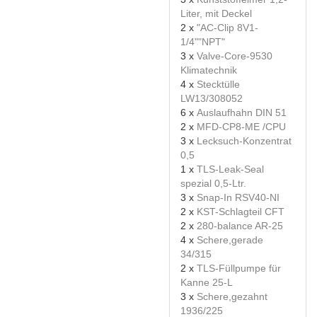
Liter, mit Deckel
2 x
"AC-Clip 8V1-
1/4""NPT"
3 x
Valve-Core-9530
Klimatechnik
4 x
Stecktülle
LW13/308052
6 x
Auslaufhahn DIN 51
2 x
MFD-CP8-ME /CPU
3 x
Lecksuch-Konzentrat
0,5
1 x
TLS-Leak-Seal
spezial 0,5-Ltr.
3 x
Snap-In RSV40-NI
2 x
KST-Schlagteil CFT
2 x
280-balance AR-25
4 x
Schere,gerade
34/315
2 x
TLS-Füllpumpe für
Kanne 25-L
3 x
Schere,gezahnt
1936/225