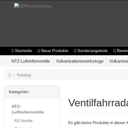
Startseite
Neue Produkte
Sonderangebote
Bewer
KFZ-Luftreifenventile
Vulkanisationswerkzeuge
Vulkanisie
Katalog
Kategorien
Ventilfahrra
KFZ-
Luftreifenventile
AS-Ventile
Es gibt keine Produkte in dieser 