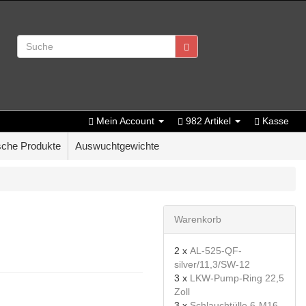
Mein Account
982 Artikel
Kasse
che Produkte
Auswuchtgewichte
Warenkorb
2 x
AL-525-QF-
silver/11,3/SW-12
3 x
LKW-Pump-Ring 22,5
Zoll
3 x
Schlauchtülle 6-M16