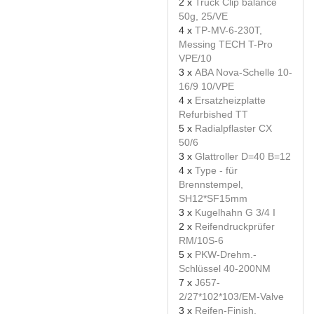
2 x
Truck Clip balance
50g, 25/VE
4 x
TP-MV-6-230T,
Messing TECH T-Pro
VPE/10
3 x
ABA Nova-Schelle 10-
16/9 10/VPE
4 x
Ersatzheizplatte
Refurbished TT
5 x
Radialpflaster CX
50/6
3 x
Glattroller D=40 B=12
4 x
Type - für
Brennstempel,
SH12*SF15mm
3 x
Kugelhahn G 3/4 I
2 x
Reifendruckprüfer
RM/10S-6
5 x
PKW-Drehm.-
Schlüssel 40-200NM
7 x
J657-
2/27*102*103/EM-Valve
3 x
Reifen-Finish,