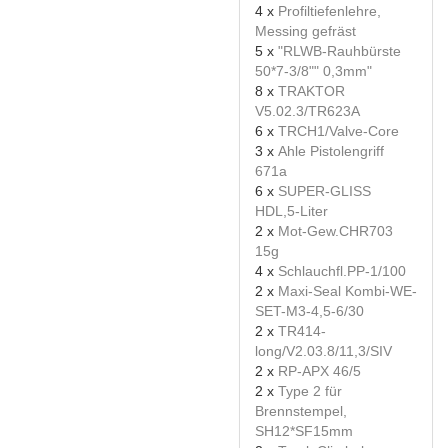
4 x
Profiltiefenlehre,
Messing gefräst
5 x
"RLWB-Rauhbürste
50*7-3/8"" 0,3mm"
8 x
TRAKTOR
V5.02.3/TR623A
6 x
TRCH1/Valve-Core
3 x
Ahle Pistolengriff
671a
6 x
SUPER-GLISS
HDL,5-Liter
2 x
Mot-Gew.CHR703
15g
4 x
Schlauchfl.PP-1/100
2 x
Maxi-Seal Kombi-WE-
SET-M3-4,5-6/30
2 x
TR414-
long/V2.03.8/11,3/SIV
2 x
RP-APX 46/5
2 x
Type 2 für
Brennstempel,
SH12*SF15mm