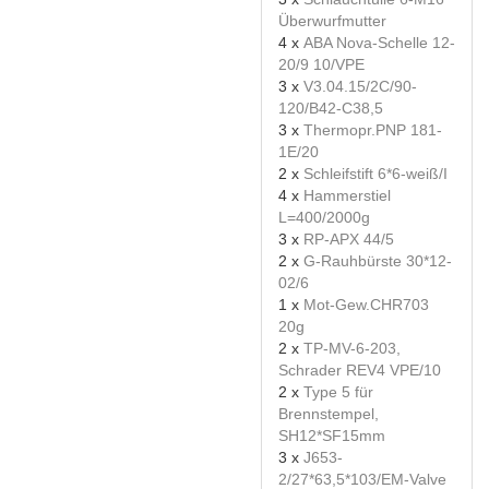
Überwurfmutter
4 x
ABA Nova-Schelle 12-
20/9 10/VPE
3 x
V3.04.15/2C/90-
120/B42-C38,5
3 x
Thermopr.PNP 181-
1E/20
2 x
Schleifstift 6*6-weiß/I
4 x
Hammerstiel
L=400/2000g
3 x
RP-APX 44/5
2 x
G-Rauhbürste 30*12-
02/6
1 x
Mot-Gew.CHR703
20g
2 x
TP-MV-6-203,
Schrader REV4 VPE/10
2 x
Type 5 für
Brennstempel,
SH12*SF15mm
3 x
J653-
2/27*63,5*103/EM-Valve