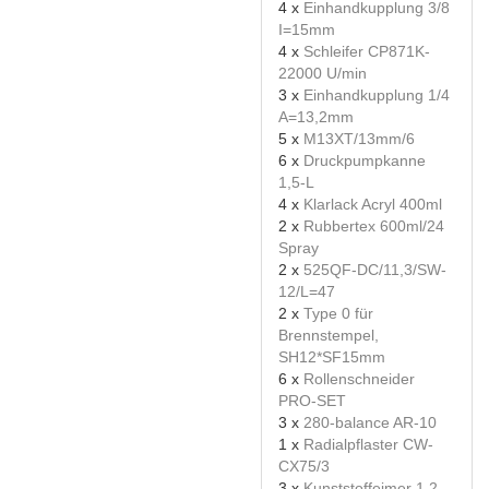
4 x
Einhandkupplung 3/8
I=15mm
4 x
Schleifer CP871K-
22000 U/min
3 x
Einhandkupplung 1/4
A=13,2mm
5 x
M13XT/13mm/6
6 x
Druckpumpkanne
1,5-L
4 x
Klarlack Acryl 400ml
2 x
Rubbertex 600ml/24
Spray
2 x
525QF-DC/11,3/SW-
12/L=47
2 x
Type 0 für
Brennstempel,
SH12*SF15mm
6 x
Rollenschneider
PRO-SET
3 x
280-balance AR-10
1 x
Radialpflaster CW-
CX75/3
3 x
Kunststoffeimer 1,2-