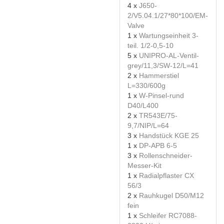
4 x
J650-
2/V5.04.1/27*80*100/EM-
Valve
1 x
Wartungseinheit 3-
teil. 1/2-0,5-10
5 x
UNIPRO-AL-Ventil-
grey/11,3/SW-12/L=41
2 x
Hammerstiel
L=330/600g
1 x
W-Pinsel-rund
D40/L400
2 x
TR543E/75-
9,7/NIP/L=64
3 x
Handstück KGE 25
1 x
DP-APB 6-5
3 x
Rollenschneider-
Messer-Kit
1 x
Radialpflaster CX
56/3
2 x
Rauhkugel D50/M12
fein
1 x
Schleifer RC7088-