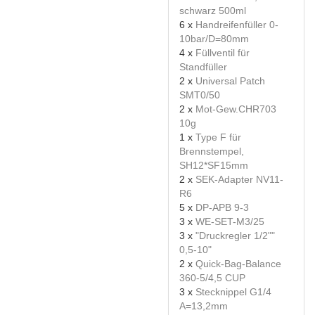
schwarz 500ml
6 x
Handreifenfüller 0-
10bar/D=80mm
4 x
Füllventil für
Standfüller
2 x
Universal Patch
SMT0/50
2 x
Mot-Gew.CHR703
10g
1 x
Type F für
Brennstempel,
SH12*SF15mm
2 x
SEK-Adapter NV11-
R6
5 x
DP-APB 9-3
3 x
WE-SET-M3/25
3 x
"Druckregler 1/2""
0,5-10"
2 x
Quick-Bag-Balance
360-5/4,5 CUP
3 x
Stecknippel G1/4
A=13,2mm