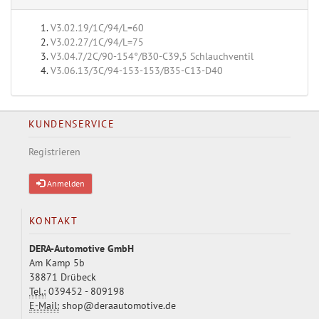
V3.02.19/1C/94/L=60
V3.02.27/1C/94/L=75
V3.04.7/2C/90-154°/B30-C39,5 Schlauchventil
V3.06.13/3C/94-153-153/B35-C13-D40
KUNDENSERVICE
Registrieren
Anmelden
KONTAKT
DERA-Automotive GmbH
Am Kamp 5b
38871 Drübeck
Tel.:
039452 - 809198
E-Mail:
shop@deraautomotive.de