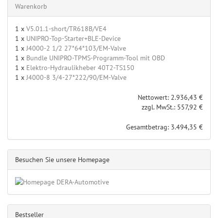
Warenkorb
1 x
V5.01.1-short/TR618B/VE4
1 x
UNIPRO-Top-Starter+BLE-Device
1 x
J4000-2 1/2 27*64*103/EM-Valve
1 x
Bundle UNIPRO-TPMS-Programm-Tool mit OBD
1 x
Elektro-Hydraulikheber 40T2-TS150
1 x
J4000-8 3/4-27*222/90/EM-Valve
Nettowert: 2.936,43 €
zzgl. MwSt.: 557,92 €
Gesamtbetrag: 3.494,35 €
Besuchen Sie unsere Homepage
Bestseller