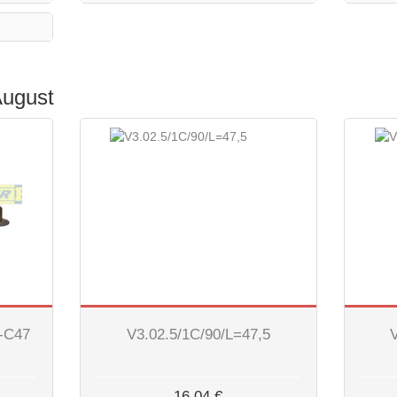
August
0-C47
V3.02.5/1C/90/L=47,5
16,04 €