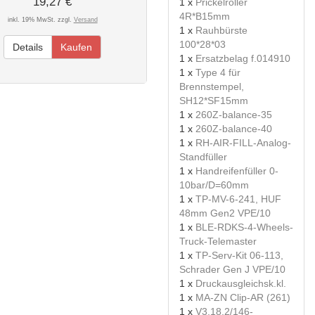
19,27 €
1 x
Prickelroller
4R*B15mm
inkl. 19% MwSt. zzgl.
Versand
1 x
Rauhbürste
100*28*03
Details
Kaufen
1 x
Ersatzbelag f.014910
1 x
Type 4 für
Brennstempel,
SH12*SF15mm
1 x
260Z-balance-35
1 x
260Z-balance-40
1 x
RH-AIR-FILL-Analog-
Standfüller
1 x
Handreifenfüller 0-
10bar/D=60mm
1 x
TP-MV-6-241, HUF
48mm Gen2 VPE/10
1 x
BLE-RDKS-4-Wheels-
Truck-Telemaster
1 x
TP-Serv-Kit 06-113,
Schrader Gen J VPE/10
1 x
Druckausgleichsk.kl.
1 x
MA-ZN Clip-AR (261)
1 x
V3.18.2/146-