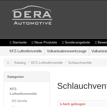
Startseite
Neue Produkte
Sonderangebote
Bewer
KFZ-Luftreifenventile
Vulkanisationswerkzeuge
Vulkanisie
Katalog
KFZ-Luftreifenventile
Schlauchventile
Kategorien
Schlauchvent
KFZ-
Luftreifenventile
AS-Ventile
1-fach gebogen