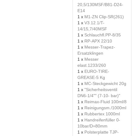
20,5/130MSF/B81-D24-
E14
1 x
M1-ZN Clip-SR(261)
1 x
V3.12.1/T-
14/15,7/40MSF
1 x
Schlauchfl.PP-8/35
1 x
RP-APX 22/10
1 x
Messer-Trapez-
Ersatzklingen
1 x
Messer
elast.1233/260
1 x
EURO-TIRE-
GREASE-5 Kg
1 x
MC-Steckgewicht 20g
1 x
"Sicherheitsventil
DN6-1/4"" (7-10- bar)"
1 x
Reimax-Fluid 100ml/8
1 x
Reinigungsm./1000ml
1 x
Rubbertex 1000ml
1 x
Handreifenfüller 0-
10bar/D=80mm
1 x
Polsterplatte TJP-