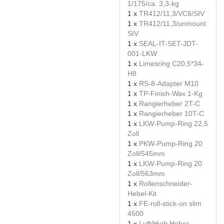
1/175/ca. 3,3-kg
1 x
TR412/11,3/VC8/SIV
1 x
TR412/11,3/unmount
SIV
1 x
SEAL-IT-SET-JDT-
001-LKW
1 x
Limesring C20,5*34-
H8
1 x
RS-8-Adapter M10
1 x
TP-Finish-Wax 1-Kg
1 x
Rangierheber 2T-C
1 x
Rangierheber 10T-C
1 x
LKW-Pump-Ring 22,5
Zoll
1 x
PKW-Pump-Ring 20
Zoll/545mm
1 x
LKW-Pump-Ring 20
Zoll/563mm
1 x
Rollenschneider-
Hebel-Kit
1 x
FE-roll-stick-on slim
4500
1 x
Luft/Hydr.Heber