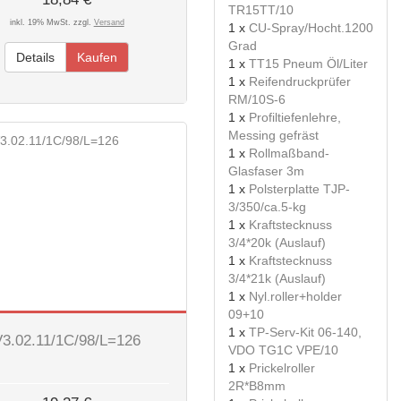
TR15TT/10
inkl. 19% MwSt. zzgl.
Versand
1 x
CU-Spray/Hocht.1200
Grad
Details
Kaufen
1 x
TT15 Pneum Öl/Liter
1 x
Reifendruckprüfer
RM/10S-6
1 x
Profiltiefenlehre,
Messing gefräst
1 x
Rollmaßband-
Glasfaser 3m
1 x
Polsterplatte TJP-
3/350/ca.5-kg
1 x
Kraftstecknuss
3/4*20k (Auslauf)
1 x
Kraftstecknuss
3/4*21k (Auslauf)
1 x
Nyl.roller+holder
09+10
1 x
TP-Serv-Kit 06-140,
V3.02.11/1C/98/L=126
VDO TG1C VPE/10
1 x
Prickelroller
2R*B8mm