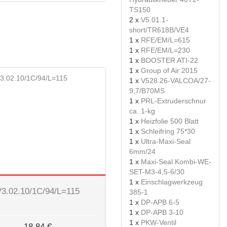
TS150
2 x
V5.01.1-
short/TR618B/VE4
1 x
RFE/EM/L=615
1 x
RFE/EM/L=230
1 x
BOOSTER ATI-22
1 x
Group of Air 2015
1 x
V528.26-VALCOA/27-
9,7/B70MS
1 x
PRL-Extruderschnur
ca. 1-kg
1 x
Heizfolie 500 Blatt
1 x
Schleifring 75*30
1 x
Ultra-Maxi-Seal
6mm/24
1 x
Maxi-Seal Kombi-WE-
SET-M3-4,5-6/30
1 x
Einschlagwerkzeug
V3.02.10/1C/94/L=115
385-1
1 x
DP-APB 6-5
1 x
DP-APB 3-10
1 x
PKW-Ventil
18,84 €