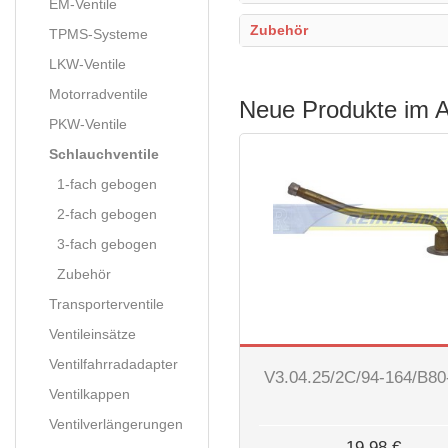
EM-Ventile
Zubehör
TPMS-Systeme
LKW-Ventile
Motorradventile
Neue Produkte im 
PKW-Ventile
Schlauchventile
1-fach gebogen
2-fach gebogen
3-fach gebogen
Zubehör
Transporterventile
Ventileinsätze
Ventilfahrradadapter
V3.04.25/2C/94-164/B8
Ventilkappen
Ventilverlängerungen
19,98 €