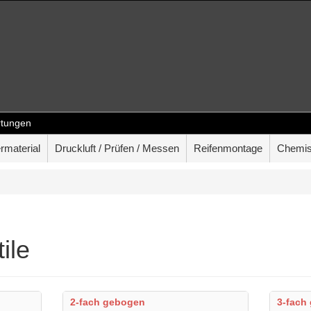
tungen
rmaterial
Druckluft / Prüfen / Messen
Reifenmontage
Chemis
ile
2-fach gebogen
3-fach