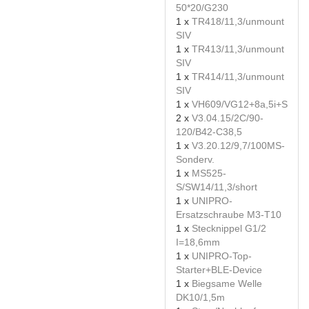
50*20/G230
1 x
TR418/11,3/unmount
SIV
1 x
TR413/11,3/unmount
SIV
1 x
TR414/11,3/unmount
SIV
1 x
VH609/VG12+8a,5i+S
2 x
V3.04.15/2C/90-
120/B42-C38,5
1 x
V3.20.12/9,7/100MS-
Sonderv.
1 x
MS525-
S/SW14/11,3/short
1 x
UNIPRO-
Ersatzschraube M3-T10
1 x
Stecknippel G1/2
I=18,6mm
1 x
UNIPRO-Top-
Starter+BLE-Device
1 x
Biegsame Welle
DK10/1,5m