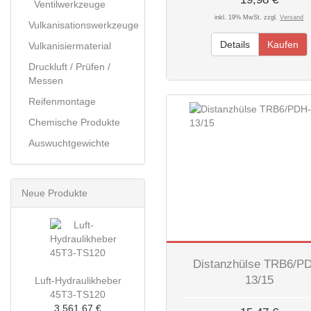
Ventilwerkzeuge
inkl. 19% MwSt. zzgl.
Versand
Vulkanisationswerkzeuge
Details
Kaufen
Vulkanisiermaterial
Druckluft / Prüfen /
Messen
Reifenmontage
Chemische Produkte
Auswuchtgewichte
Neue Produkte
Distanzhülse TRB6/P
13/15
Luft-Hydraulikheber
45T3-TS120
3.561,67 €