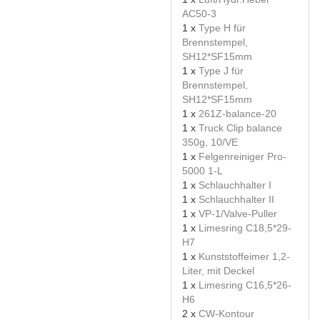
AC50-3
1 x
Type H für
Brennstempel,
SH12*SF15mm
1 x
Type J für
Brennstempel,
SH12*SF15mm
1 x
261Z-balance-20
1 x
Truck Clip balance
350g, 10/VE
1 x
Felgenreiniger Pro-
5000 1-L
1 x
Schlauchhalter I
1 x
Schlauchhalter II
1 x
VP-1/Valve-Puller
1 x
Limesring C18,5*29-
H7
1 x
Kunststoffeimer 1,2-
Liter, mit Deckel
1 x
Limesring C16,5*26-
H6
2 x
CW-Kontour