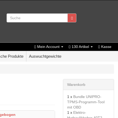
Mein Account
130 Artikel
Kasse
che Produkte
Auswuchtgewichte
Warenkorb
1 x
Bundle UNIPRO-
TPMS-Programm-Tool
mit OBD
1 x
Elektro-
 gebogen
Hydraulikheber 40T2-