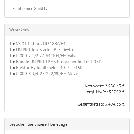
Reinheimer GmbH..
Warenkorb
1 x
V5.01.1-short/TR618B/VE4
1 x
UNIPRO-Top-Starter+BLE-Device
1 x
J4000-2 1/2 27*64*103/EM-Valve
1 x
Bundle UNIPRO-TPMS-Programm-Tool mit OBD
1 x
Elektro-Hydraulikheber 40T2-TS150
1 x
J4000-8 3/4-27*222/90/EM-Valve
Nettowert: 2.936,43 €
zzgl. MwSt.: 557,92 €
Gesamtbetrag: 3.494,35 €
Besuchen Sie unsere Homepage