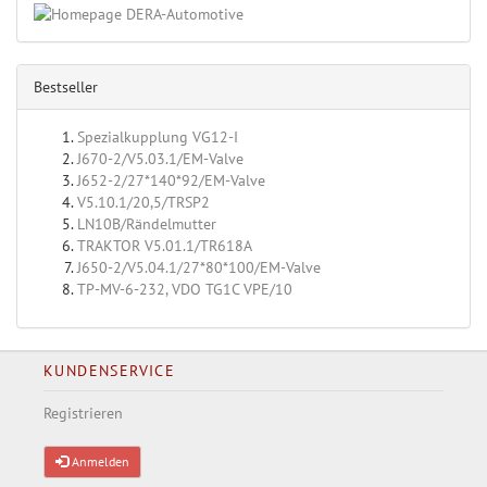
Bestseller
Spezialkupplung VG12-I
J670-2/V5.03.1/EM-Valve
J652-2/27*140*92/EM-Valve
V5.10.1/20,5/TRSP2
LN10B/Rändelmutter
TRAKTOR V5.01.1/TR618A
J650-2/V5.04.1/27*80*100/EM-Valve
TP-MV-6-232, VDO TG1C VPE/10
KUNDENSERVICE
Registrieren
Anmelden