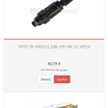
TPMS-TX-V003/11,3/BL-MV-SW-11, VPE/4
40,39 €
inkl. 19% MwSt. zzgl.
Versand
Details
Kaufen