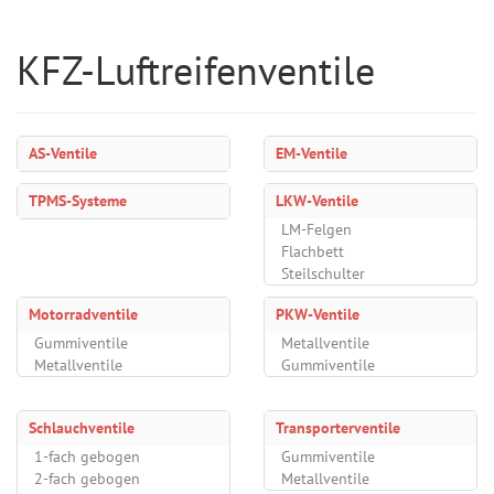
KFZ-Luftreifenventile
AS-Ventile
EM-Ventile
TPMS-Systeme
LKW-Ventile
LM-Felgen
Flachbett
Steilschulter
Motorradventile
PKW-Ventile
Gummiventile
Metallventile
Metallventile
Gummiventile
Schlauchventile
Transporterventile
1-fach gebogen
Gummiventile
2-fach gebogen
Metallventile