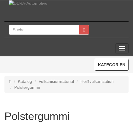
Toggl
Navig
KATEGORIEN
Katalog
Vulkanisiermaterial
Heißvulkanisation
Polstergummi
Polstergummi