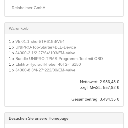
Reinheimer GmbH..
Warenkorb
1 x
V5.01.1-short/TR618B/VE4
1 x
UNIPRO-Top-Starter+BLE-Device
1 x
J4000-2 1/2 27*64*103/EM-Valve
1 x
Bundle UNIPRO-TPMS-Programm-Tool mit OBD
1 x
Elektro-Hydraulikheber 40T2-TS150
1 x
J4000-8 3/4-27*222/90/EM-Valve
Nettowert: 2.936,43 €
zzgl. MwSt.: 557,92 €
Gesamtbetrag: 3.494,35 €
Besuchen Sie unsere Homepage