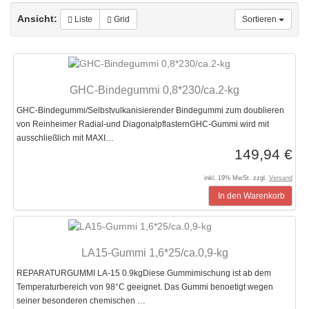
Ansicht:
Liste
Grid
Sortieren
GHC-Bindegummi 0,8*230/ca.2-kg
GHC-Bindegummi/Selbstvulkanisierender Bindegummi zum doublieren
von Reinheimer Radial-und DiagonalpflasternGHC-Gummi wird mit
ausschließlich mit MAXI…
149,94 €
inkl. 19% MwSt. zzgl.
Versand
In den Warenkorb
LA15-Gummi 1,6*25/ca.0,9-kg
REPARATURGUMMI LA-15 0.9kgDiese Gummimischung ist ab dem
Temperaturbereich von 98°C geeignet. Das Gummi benoetigt wegen
seiner besonderen chemischen …